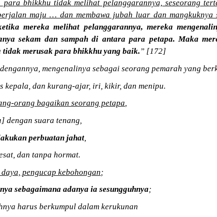
 para bhikkhu tidak melihat pelanggarannya, seseorang terte
berjalan maju … dan membawa jubah luar dan mangkuknya s
 ketika mereka melihat pelanggarannya, mereka mengenali
hanya sekam dan sampah di antara para petapa. Maka mer
 tidak merusak para bhikkhu yang baik.
” [172]
dengannya, mengenalinya sebagai seorang pemarah yang berk
 kepala, dan kurang-ajar, iri, kikir, dan menipu.
rang-orang bagaikan seorang petapa
,
] dengan suara tenang,
lakukan perbuatan jahat
,
sat, dan tanpa hormat.
u daya, pengucap kebohongan
;
inya sebagaimana adanya ia sesungguhnya
;
uhnya harus berkumpul dalam kerukunan