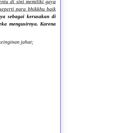
ntu di sini memiliki gaya
eperti para bhikkhu baik
nya sebagai kerusakan di
eka mengusirnya. Karena
einginan jahat;