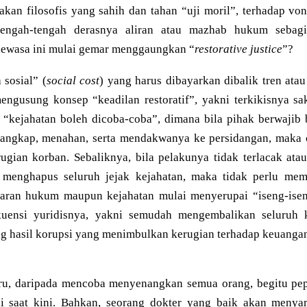
akan filosofis yang sahih dan tahan “uji moril”, terhadap vo
tengah-tengah derasnya aliran atau mazhab hukum sebag
dewasa ini mulai gemar menggaungkan “
restorative justice
”?
sosial” (
social cost
) yang harus dibayarkan dibalik tren at
ngusung konsep “keadilan restoratif”, yakni terkikisnya s
h “kejahatan boleh dicoba-coba”, dimana bila pihak berwajib 
angkap, menahan, serta mendakwanya ke persidangan, maka c
gian korban. Sebaliknya, bila pelakunya tidak terlacak atau 
 menghapus seluruh jejak kejahatan, maka tidak perlu mem
garan hukum maupun kejahatan mulai menyerupai “iseng-isen
uensi yuridisnya, yakni semudah mengembalikan seluruh k
 hasil korupsi yang menimbulkan kerugian terhadap keuangan
iru, daripada mencoba menyenangkan semua orang, begitu pe
i saat kini. Bahkan, seorang dokter yang baik akan menya