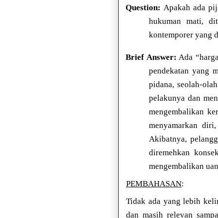
Question:
Apakah ada pij
hukuman mati, di
kontemporer yang 
Brief Answer:
Ada “harga 
pendekatan yang me
pidana, seolah-ola
pelakunya dan men
mengembalikan keru
menyamarkan diri,
Akibatnya, pelang
diremehkan konsek
mengembalikan uang
PEMBAHASAN
:
Tidak ada yang lebih kel
dan masih relevan sampa