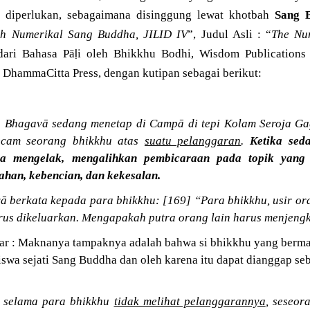
a diperlukan, sebagaimana disinggung lewat
khotbah
Sang 
ah Numerikal Sang Buddha, JILID IV
”, Judul Asli : “
The Num
ḷ
dari Bahasa Pā
i oleh Bhikkhu Bodhi, Wisdom Publications
 DhammaCitta Press, dengan kutipan sebagai berikut:
g Bhagavā sedang menetap di Campā di tepi Kolam Seroja Ga
ecam seorang bhikkhu atas
suatu pelanggaran
.
Ketika sed
a mengelak, mengalihkan pembicaraan pada topik yang 
han, kebencian, dan kekesalan.
berkata kepada para bhikkhu: [169] “Para bhikkhu, usir oran
arus dikeluarkan. Mengapakah putra orang lain harus menjeng
ar : Maknanya tampaknya adalah bahwa si bhikkhu yang bermas
swa sejati Sang Buddha dan oleh karena itu dapat dianggap seba
u, selama para bhikkhu
tidak melihat pelanggarannya
, seseor