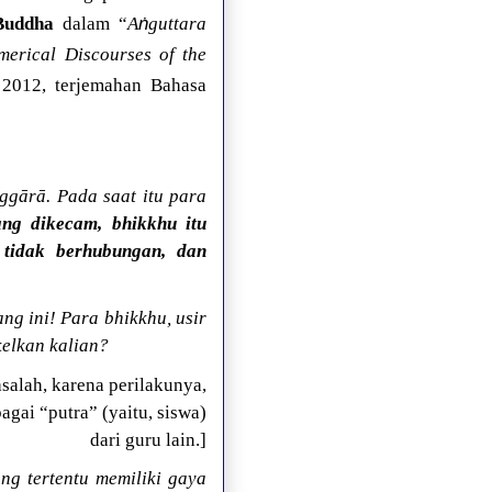
ṅ
Buddha
dalam “
A
guttara
erical Discourses of the
 2012, terjemahan Bahasa
ggārā. Pada saat itu para
ang dikecam, bhikkhu itu
tidak berhubungan, dan
g ini! Para bhikkhu, usir
kelkan kalian?
alah, karena perilakunya,
gai “putra” (yaitu, siswa)
dari guru lain.]
ang tertentu memiliki gaya