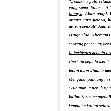
“Demikian pula
selama
yang sama dalam hal 
lainnya
.
Akan tetapi,
antara para petapa, 
alasan apakah? Agar ia
Dengan hidup bersama 
seorang pencemar, keras
Ia berbicara kepada o
[berkata kepada mereka
tetapi diam-diam ia me
Menganut pandangan se
Walaupun ia penuh tip
kalian harus mengenal
kemudian kalian selur