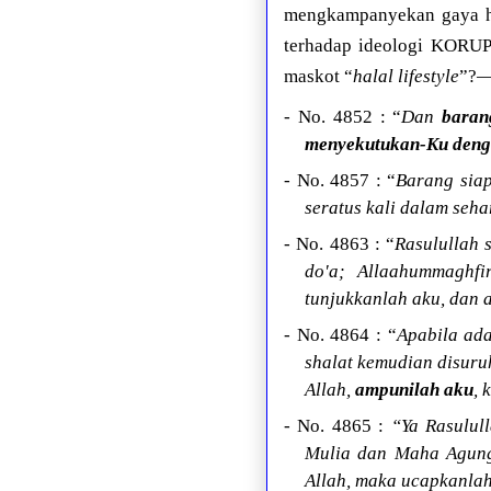
mengkampanyekan gaya hid
terhadap ideologi KOR
maskot “
halal lifestyle
”?—
- No. 4852 : “
Dan
baran
menyekutukan-Ku denga
- No. 4857 : “
Barang sia
seratus kali dalam seh
- No. 4863 : “
Rasulullah 
do'a; Allaahummaghfi
tunjukkanlah aku, dan 
- No. 4864 : “
Apabila ada
shalat kemudian disuru
Allah,
ampunilah aku
, 
- No. 4865 :
“Ya Rasulul
Mulia dan Maha Agung?
Allah, maka ucapkanlah 