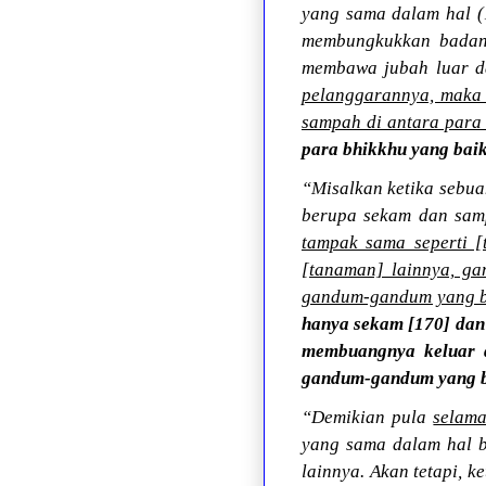
yang sama dalam hal (1
membungkukkan badan 
membawa jubah luar da
pelanggarannya, maka 
sampah di antara para
para bhikkhu yang bai
“Misalkan ketika sebu
berupa sekam dan sam
tampak sama seperti 
[tanaman] lainnya, g
gandum-gandum yang b
hanya sekam [170] dan
membuangnya keluar d
gandum-gandum yang b
“Demikian pula
selama
yang sama dalam hal b
lainnya. Akan tetapi, 