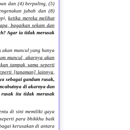
pan dan (4) berpaling, (5)
engenakan jubah dan (8)
api,
ketika mereka melihat
tapa, bagaikan sekam dan
h? Agar ia tidak merusak
k akan muncul yang hanya
um muncul, akarnya akan
akan tampak sama seperti
perti [tanaman] lainnya,
nya sebagai gandum rusak,
ncabutnya di akarnya dan
rusak itu tidak merusak
entu di sini memiliki gaya
eperti para bhikkhu baik
bagai kerusakan di antara