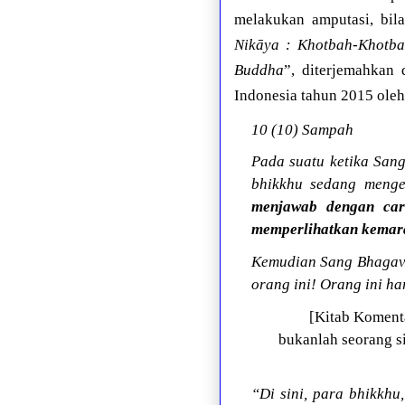
melakukan amputasi, bil
Nikāya : Khotbah-Khotb
Buddha
”, diterjemahkan 
Indonesia tahun 2015 oleh
10 (10) Sampah
Pada suatu ketika San
bhikkhu sedang meng
menjawab dengan car
memperlihatkan kemara
Kemudian Sang Bhagavā 
orang ini! Orang ini h
[Kitab Koment
bukanlah seorang si
“Di sini, para bhikkh