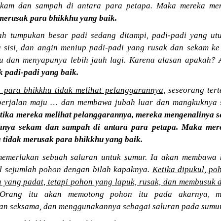
ekam dan sampah di antara para petapa. Maka mereka men
 merusak para bhikkhu yang baik.
ah tumpukan besar padi sedang ditampi, padi-padi yang ut
 sisi, dan angin meniup padi-padi yang rusak dan sekam ke 
u dan menyapunya lebih jauh lagi. Karena alasan apakah?
k padi-padi yang baik.
 para bhikkhu tidak melihat pelanggarannya
, seseorang tert
berjalan maju … dan membawa jubah luar dan mangkuknya s
etika mereka melihat pelanggarannya, mereka mengenalinya s
hanya sekam dan sampah di antara para petapa. Maka mer
 tidak merusak para bhikkhu yang baik.
memerlukan sebuah saluran untuk sumur. Ia akan membawa 
l sejumlah pohon dengan bilah kapaknya.
Ketika dipukul, p
 yang padat, tetapi pohon yang lapuk, rusak, dan membusuk
 Orang itu akan memotong pohon itu pada akarnya, m
n seksama, dan menggunakannya sebagai saluran pada sumu