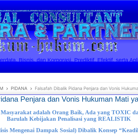
ata, Bisnis, dan Korporasi. Prediktif, Efektif, serta Apl
UM
PIDANA
Falsafah Dibalik Pidana Penjara dan Vonis Hukuma
Pidana Penjara dan Vonis Hukuman Mati ya
Masyarakat adalah Orang Baik, Ada yang TOXIC dan 
Barulah Kebijakan Penalisasi yang REALISTIK
is Mengenai Dampak Sosial) Dibalik Konsep “Keadil