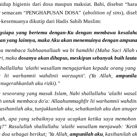
up higienis dari dosa maupun maksiat. Babi, disebut “hara
UP semacam “PENGHAPUSAN DOSA” (
abolition of sins
), dise
kesemuanya dikutip dari Hadis Sahih Muslim:
gsiapa yang bertemu dengan-Ku dengan membawa kesalahan
n yang lainnya, maka Aku akan menemuinya dengan ampunan 
pa membaca Subhaanallaah wa bi hamdihi (Maha Suci Allah d
ari, maka
dosanya akan dihapus, meskipun sebanyak buih laut
shallallahu 'alaihi wasallam mengajarkan kepada orang yan
r lii warhamnii wahdinii warzuqnii'. (Ya Allah,
ampunil
anugerahkanlah aku rizki).”
 seseorang yang masuk Islam, Nabi shallallahu 'alaihi wasa
h untuk membaca do'a: Allaahummaghfir lii warhamnii wahdinii
kasihanilah aku, tunjukkanlah aku, sehatkanlah aku dan anuger
lah, apa yang sebaiknya saya ucapkan ketika saya memoho
" Rasulullah shallallahu 'alaihi wasallam menjawab: 'Ke
doa sebagai berikut; 'Ya Allah,
ampunilah aku
, kasihanilah a