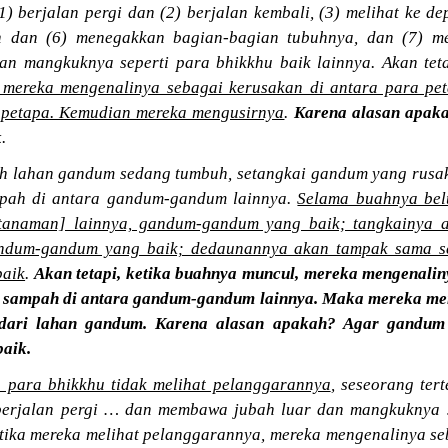
) berjalan pergi dan (2) berjalan kembali, (3) melihat ke de
dan (6) menegakkan bagian-bagian tubuhnya, dan (7) m
n mangkuknya seperti para bhikkhu baik lainnya. Akan tet
mereka mengenalinya sebagai kerusakan di antara para pe
 petapa. Kemudian mereka mengusirnya
.
Karena alasan apaka
k
.
ah lahan gandum sedang tumbuh, setangkai gandum yang rusa
pah di antara gandum-gandum lainnya.
Selama buahnya bel
[tanaman] lainnya, gandum-gandum yang baik; tangkainya 
andum-gandum yang baik; dedaunannya akan tampak sama se
aik
.
Akan tetapi, ketika buahnya muncul, mereka mengenali
 sampah di antara gandum-gandum lainnya. Maka mereka me
ari lahan gandum. Karena alasan apakah? Agar gandum 
aik.
 para bhikkhu tidak melihat pelanggarannya
, seseorang tert
erjalan pergi … dan membawa jubah luar dan mangkuknya s
ketika mereka melihat pelanggarannya, mereka mengenalinya se