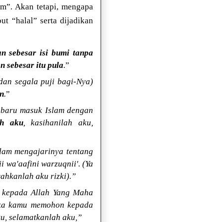
m”. Akan tetapi, mengapa
but “halal” serta dijadikan
 sebesar isi bumi tanpa
sebesar itu pula
.
”
an segala puji bagi-Nya)
an
.
”
g baru masuk Islam dengan
ah aku
, kasihanilah aku,
llam mengajarinya tentang
 wa'aafini warzuqnii'. (Ya
ahkanlah aku rizki).”
n kepada Allah Yang Maha
tika kamu memohon kepada
ku, selamatkanlah aku,”