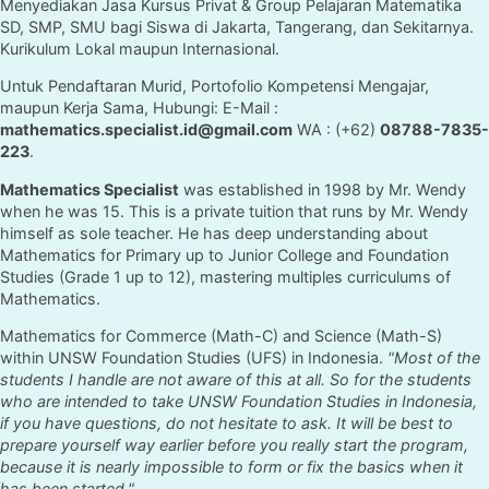
Menyediakan Jasa Kursus Privat & Group Pelajaran Matematika
SD, SMP, SMU bagi Siswa di Jakarta, Tangerang, dan Sekitarnya.
Kurikulum Lokal maupun Internasional.
Untuk Pendaftaran Murid, Portofolio Kompetensi Mengajar,
maupun Kerja Sama, Hubungi: E-Mail :
mathematics.specialist.id@gmail.com
WA : (+62)
08788-7835-
223
.
Mathematics Specialist
was established in 1998 by Mr. Wendy
when he was 15. This is a private tuition that runs by Mr. Wendy
himself as sole teacher. He has deep understanding about
Mathematics for Primary up to Junior College and Foundation
Studies (Grade 1 up to 12), mastering multiples curriculums of
Mathematics.
Mathematics for Commerce (Math-C) and Science (Math-S)
within UNSW Foundation Studies (UFS) in Indonesia.
"Most of the
students I handle are not aware of this at all. So for the students
who are intended to take UNSW Foundation Studies in Indonesia,
if you have questions, do not hesitate to ask. It will be best to
prepare yourself way earlier before you really start the program,
because it is nearly impossible to form or fix the basics when it
has been started."