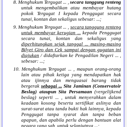
8. Menghukum Tergugat ... ,
secara tanggung renteng
untuk mengembalikan atau membayar hutang
pokok Tergugat I kepada Penggugat secara
tunai, kontan dan sekaligus sebesar: ...;
9. Menghukum Tergugat ... ,
secara tanggung renteng
untuk membayar kerugian ...
kepada Penggugat
secara tunai, kontan dan sekaligus yang
diperhitungkan sejak tanggal ... masing-masing
Bilyet Giro dan Cek sampai dengan gugatan ini
diajukan
/ didaftarkan ke Pengadilan Negeri ... ,
sebesar: ...;
10. Menghukum Tergugat ... , maupun orang-orang
lain atau pihak ketiga yang mendapatkan hak
atau ijinnya dan menguasai barang tidak
bergerak
sebagai ...
Sita Jaminan (Conservatoir
Beslag) ataupun Sita Persamaan
(vergelijkend
beslag) seperti ... , untuk menyerahkan dalam
keadaan kosong beserta sertifikat aslinya dan
surat-surat atau tanda bukti hak lainnya, kepada
Penggugat tanpa syarat dan tanpa beban
apapun, dan apabila perlu dengan bantuan alat
negara yang sah, untuk selanjutnya ...;