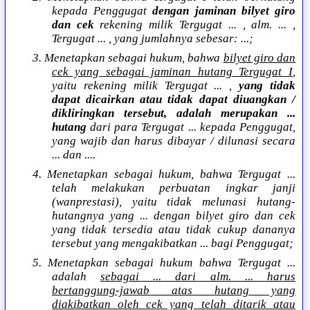
kepada Penggugat
dengan jaminan bilyet giro
dan cek
rekening milik Tergugat ... , alm. ... ,
Tergugat ... , yang jumlahnya sebesar: ...;
3. Menetapkan sebagai hukum, bahwa
bilyet giro dan
cek yang sebagai jaminan hutang Tergugat I
,
yaitu rekening milik Tergugat ... ,
yang tidak
dapat dicairkan atau tidak dapat diuangkan /
dikliringkan tersebut, adalah merupakan ...
hutang
dari para Tergugat ... kepada Penggugat,
yang wajib dan harus dibayar / dilunasi secara
... dan ....
4. Menetapkan sebagai hukum, bahwa Tergugat ...
telah melakukan perbuatan ingkar janji
(wanprestasi), yaitu tidak melunasi hutang-
hutangnya yang ... dengan bilyet giro dan cek
yang tidak tersedia atau tidak cukup dananya
tersebut yang mengakibatkan ... bagi Penggugat;
5. Menetapkan sebagai hukum bahwa Tergugat ...
adalah
sebagai ... dari alm. ... harus
bertanggung-jawab atas hutang yang
diakibatkan oleh cek yang telah ditarik atau