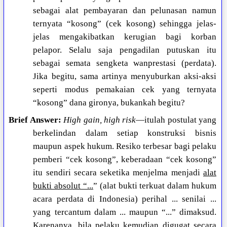
sebagai alat pembayaran dan pelunasan namun
ternyata “kosong” (cek kosong) sehingga jelas-
jelas mengakibatkan kerugian bagi korban
pelapor. Selalu saja pengadilan putuskan itu
sebagai semata sengketa wanprestasi (perdata).
Jika begitu, sama artinya menyuburkan aksi-aksi
seperti modus pemakaian cek yang ternyata
“kosong” dana gironya, bukankah begitu?
Brief Answer:
High gain, high risk
—itulah postulat yang
berkelindan dalam setiap konstruksi bisnis
maupun aspek hukum. Resiko terbesar bagi pelaku
pemberi “cek kosong”, keberadaan “cek kosong”
itu sendiri secara seketika menjelma menjadi
alat
bukti absolut “...
” (alat bukti terkuat dalam hukum
acara perdata di Indonesia) perihal ... senilai ...
yang tercantum dalam ... maupun “...” dimaksud.
Karenanya, bila pelaku kemudian digugat secara