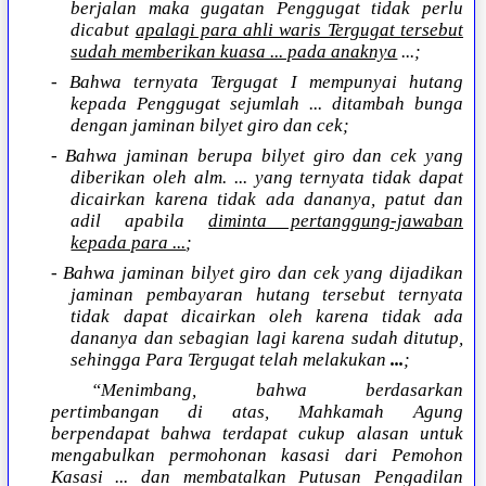
berjalan maka gugatan Penggugat tidak perlu
dicabut
apalagi para ahli waris Tergugat tersebut
sudah memberikan kuasa ... pada anaknya
...;
- Bahwa ternyata Tergugat I mempunyai hutang
kepada Penggugat sejumlah ... ditambah bunga
dengan jaminan bilyet giro dan cek;
- Bahwa jaminan berupa bilyet giro dan cek yang
diberikan oleh alm. ... yang ternyata tidak dapat
dicairkan karena tidak ada dananya, patut dan
adil apabila
diminta pertanggung-jawaban
kepada para ...
;
- Bahwa jaminan bilyet giro dan cek yang dijadikan
jaminan pembayaran hutang tersebut ternyata
tidak dapat dicairkan oleh karena tidak ada
dananya dan sebagian lagi karena sudah ditutup,
sehingga Para Tergugat telah melakukan
...
;
“Menimbang, bahwa berdasarkan
pertimbangan di atas, Mahkamah Agung
berpendapat bahwa terdapat cukup alasan untuk
mengabulkan permohonan kasasi dari Pemohon
Kasasi ... dan membatalkan Putusan Pengadilan