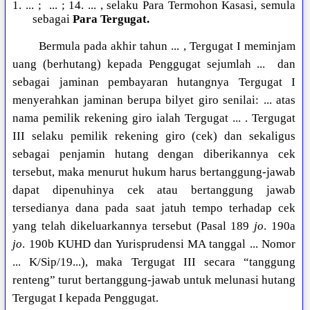
1. ... ;
... ; 14. ... , selaku Para Termohon Kasasi, semula
sebagai
Para Tergugat.
Bermula pada akhir tahun ... , Tergugat I meminjam
uang (berhutang) kepada Penggugat sejumlah ...
dan
sebagai jaminan pembayaran hutangnya Tergugat I
menyerahkan jaminan berupa bilyet giro senilai: ... atas
nama pemilik rekening giro ialah Tergugat ... . Tergugat
III selaku pemilik rekening giro (cek) dan sekaligus
sebagai penjamin hutang dengan diberikannya cek
tersebut, maka menurut hukum harus bertanggung-jawab
dapat dipenuhinya cek atau bertanggung jawab
tersedianya dana pada saat jatuh tempo terhadap cek
yang telah dikeluarkannya tersebut (Pasal 189
jo
. 190a
jo
. 190b KUHD dan Yurisprudensi MA tanggal ... Nomor
... K/Sip/19...), maka Tergugat III secara “tanggung
renteng” turut bertanggung-jawab untuk melunasi hutang
Tergugat I kepada Penggugat.