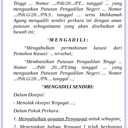
Tinggi ... Nomor .../Pdt/20.../PT... tanggal ... yang
menguatkan Putusan Pengadilan Negeri ... Nomor
.../Pdt.G/20.../PN.S.. tanggal ... serta Mahkamah
Agung mengadili sendiri perkara ini dengan amar
putusan sebagaimana yang akan disebutkan di
bawah ini;
“
M E N G A D I L I :
“Mengabulkan permohonan kasasi dari
Pemohon Kasasi: ... tersebut;
“Membatalkan Putusan Pengadilan Tinggi ...
Nomor .../Pdt/ 20.../PT.Smg tanggal ... yang
menguatkan Putusan Pengadilan Negeri ... Nomor
.../Pdt.G/20.../PN.... tanggal ...;
“
MENGADILI SENDIRI:
Dalam Eksepsi:
- Menolak eksepsi Tergugat ...;
Dalam Pokok Perkara:
1.
Mengabulkan gugatan Penggugat
untuk sebagian;
2. Menetapkan bahwa Tergugat I telah berhutang