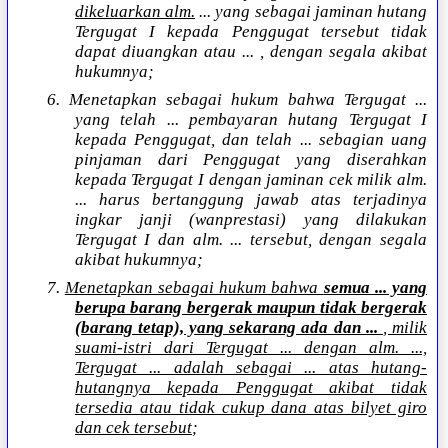
dikeluarkan alm.
... yang sebagai jaminan hutang
Tergugat I kepada Penggugat tersebut tidak
dapat diuangkan atau ... , dengan segala akibat
hukumnya;
6. Menetapkan sebagai hukum bahwa Tergugat ...
yang telah ... pembayaran hutang Tergugat I
kepada Penggugat, dan telah ... sebagian uang
pinjaman dari Penggugat yang diserahkan
kepada Tergugat I dengan jaminan cek milik alm.
... harus bertanggung jawab atas terjadinya
ingkar janji (wanprestasi) yang dilakukan
Tergugat I dan alm. ... tersebut, dengan segala
akibat hukumnya;
7.
Menetapkan sebagai hukum bahwa
semua ... yang
berupa barang bergerak maupun tidak bergerak
(barang tetap), yang sekarang ada dan ...
, milik
suami-istri dari Tergugat ... dengan alm. ...,
Tergugat ... adalah sebagai ... atas hutang-
hutangnya kepada Penggugat akibat tidak
tersedia atau tidak cukup dana atas bilyet giro
dan cek tersebut
;