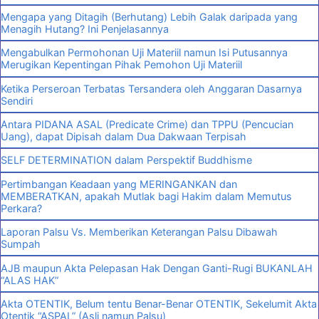
Mengapa yang Ditagih (Berhutang) Lebih Galak daripada yang
Menagih Hutang? Ini Penjelasannya
Mengabulkan Permohonan Uji Materiil namun Isi Putusannya
Merugikan Kepentingan Pihak Pemohon Uji Materiil
Ketika Perseroan Terbatas Tersandera oleh Anggaran Dasarnya
Sendiri
Antara PIDANA ASAL (Predicate Crime) dan TPPU (Pencucian
Uang), dapat Dipisah dalam Dua Dakwaan Terpisah
SELF DETERMINATION dalam Perspektif Buddhisme
Pertimbangan Keadaan yang MERINGANKAN dan
MEMBERATKAN, apakah Mutlak bagi Hakim dalam Memutus
Perkara?
Laporan Palsu Vs. Memberikan Keterangan Palsu Dibawah
Sumpah
AJB maupun Akta Pelepasan Hak Dengan Ganti-Rugi BUKANLAH
“ALAS HAK”
Akta OTENTIK, Belum tentu Benar-Benar OTENTIK, Sekelumit Akta
Otentik “ASPAL” (Asli namun Palsu)