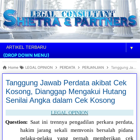
▼
(DROP DOWN MENU)
Home
LEGAL OPINION
PERDATA
PERJANJIAN
Tanggung Jawab Perdata akibat Cek Kosong, Dianggap Mengakui Hutang Senilai Angka dalam Cek Kosong
Tanggung Jawab Perdata akibat Cek
Kosong, Dianggap Mengakui Hutang
Senilai Angka dalam Cek Kosong
LEGAL OPINION
Question:
Saat ini trennya pengadilan perkara perdata,
hakim jarang sekali memvonis bersalah pidana
pelaku-pelaku yang pernah memberikan cek