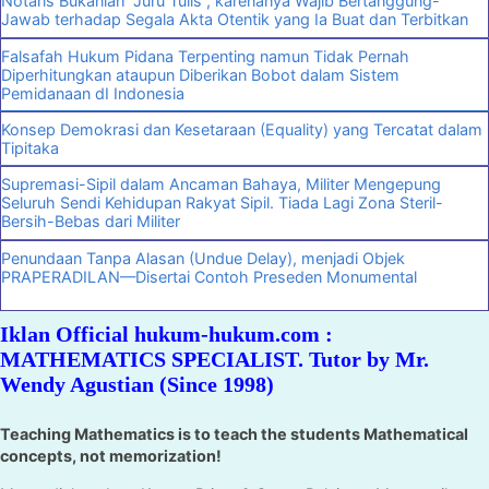
Notaris Bukanlah “Juru Tulis”, karenanya Wajib Bertanggung-
Jawab terhadap Segala Akta Otentik yang Ia Buat dan Terbitkan
Falsafah Hukum Pidana Terpenting namun Tidak Pernah
Diperhitungkan ataupun Diberikan Bobot dalam Sistem
Pemidanaan dI Indonesia
Konsep Demokrasi dan Kesetaraan (Equality) yang Tercatat dalam
Tipitaka
Supremasi-Sipil dalam Ancaman Bahaya, Militer Mengepung
Seluruh Sendi Kehidupan Rakyat Sipil. Tiada Lagi Zona Steril-
Bersih-Bebas dari Militer
Penundaan Tanpa Alasan (Undue Delay), menjadi Objek
PRAPERADILAN—Disertai Contoh Preseden Monumental
Iklan Official hukum-hukum.com :
MATHEMATICS SPECIALIST. Tutor by Mr.
Wendy Agustian (Since 1998)
Teaching Mathematics is to teach the students Mathematical
concepts, not memorization!