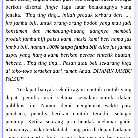
berikut disertai
jingle
lagu latar belakangnya yang
jenaka, “
Ting ting ting... inilah produk terbaru dari ... ,
jus jambu biji, untuk orang-orang bodoh yang mau jadi
konsumen dan membuang-buang uangnya membeli
produk jambu biji
palsu
kami, meski kami beri nama jus
jambu biji, namun 100%
tanpa jambu biji
alias jus jambu
aspal yang hanya kami berikan perasa sintetik buatan,
hehehe... Ting ting ting... Pesan atau beli sekarang juga
di toko-toko terdekat dari rumah Anda. DIJAMIN JAMBU
PALSU
!
”
Terdapat banyak sekali ragam contoh-contoh yang
dapat penulis urai selama semalam-suntuk dalam
publikasi ini. Namun demi menghemat waktu para
pembaca, penulis berikan contoh terakhir sebagai
penutup. Ketika seorang pria hendak melamar gadis
idamannya, maka berkatalah sang pria di depan hadapan
sang calon mertua ketika sang calon menantu bertamu ke