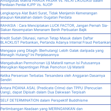
Ambiguitas Makna HARGA PASAR Vs. NILAI LIKUIDASI dalam
Penilaian Penilai KJPP Vs. NJOP
Lengkapnya Alat Bukti Surat, Tidak Menjamin Kemenangan
ataupun Kekalahan dalam Gugatan Perdata
RAHASIA : Cara Menciptakan LUCK FACTOR, Jangan Pernah Sia-
Siakan Kesempatan Menanam Benih Perbuatan Bajik
Kredit Sudah Dilunasi, namun Tetap Masuk dalam Daftar
BLACKLIST Perbankan, Pertanda Adanya Internal Fraud Perbankan
Mengapa yang Ditagih (Berhutang) Lebih Galak daripada yang
Menagih Hutang? Ini Penjelasannya
Mengabulkan Permohonan Uji Materiil namun Isi Putusannya
Merugikan Kepentingan Pihak Pemohon Uji Materiil
Ketika Perseroan Terbatas Tersandera oleh Anggaran Dasarnya
Sendiri
Antara PIDANA ASAL (Predicate Crime) dan TPPU (Pencucian
Uang), dapat Dipisah dalam Dua Dakwaan Terpisah
SELF DETERMINATION dalam Perspektif Buddhisme
Pertimbangan Keadaan yang MERINGANKAN dan