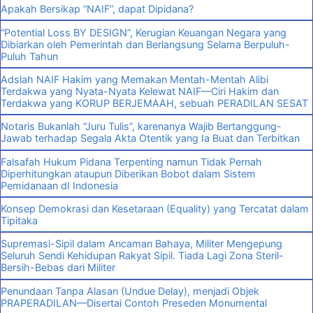
Apakah Bersikap “NAIF”, dapat Dipidana?
“Potential Loss BY DESIGN”, Kerugian Keuangan Negara yang
Dibiarkan oleh Pemerintah dan Berlangsung Selama Berpuluh-
Puluh Tahun
Adslah NAIF Hakim yang Memakan Mentah-Mentah Alibi
Terdakwa yang Nyata-Nyata Kelewat NAIF—Ciri Hakim dan
Terdakwa yang KORUP BERJEMAAH, sebuah PERADILAN SESAT
Notaris Bukanlah “Juru Tulis”, karenanya Wajib Bertanggung-
Jawab terhadap Segala Akta Otentik yang Ia Buat dan Terbitkan
Falsafah Hukum Pidana Terpenting namun Tidak Pernah
Diperhitungkan ataupun Diberikan Bobot dalam Sistem
Pemidanaan dI Indonesia
Konsep Demokrasi dan Kesetaraan (Equality) yang Tercatat dalam
Tipitaka
Supremasi-Sipil dalam Ancaman Bahaya, Militer Mengepung
Seluruh Sendi Kehidupan Rakyat Sipil. Tiada Lagi Zona Steril-
Bersih-Bebas dari Militer
Penundaan Tanpa Alasan (Undue Delay), menjadi Objek
PRAPERADILAN—Disertai Contoh Preseden Monumental