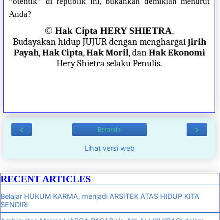
“otentik” di republik ini, bukankah demikian menurut
Anda?
©
Hak Cipta HERY SHIETRA
.
Budayakan hidup JUJUR dengan menghargai
Jirih
Payah
,
Hak Cipta
,
Hak Moril
, dan
Hak Ekonomi
Hery Shietra selaku Penulis.
‹
›
Beranda
Lihat versi web
RECENT ARTICLES
Belajar HUKUM KARMA, menjadi ARSITEK ATAS HIDUP KITA
SENDIRI