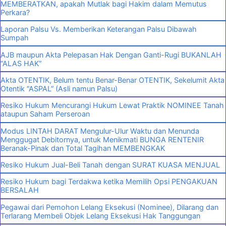
MEMBERATKAN, apakah Mutlak bagi Hakim dalam Memutus
Perkara?
Laporan Palsu Vs. Memberikan Keterangan Palsu Dibawah
Sumpah
AJB maupun Akta Pelepasan Hak Dengan Ganti-Rugi BUKANLAH
“ALAS HAK”
Akta OTENTIK, Belum tentu Benar-Benar OTENTIK, Sekelumit Akta
Otentik “ASPAL” (Asli namun Palsu)
Resiko Hukum Mencurangi Hukum Lewat Praktik NOMINEE Tanah
ataupun Saham Perseroan
Modus LINTAH DARAT Mengulur-Ulur Waktu dan Menunda
Menggugat Debitornya, untuk Menikmati BUNGA RENTENIR
Beranak-Pinak dan Total Tagihan MEMBENGKAK
Resiko Hukum Jual-Beli Tanah dengan SURAT KUASA MENJUAL
Resiko Hukum bagi Terdakwa ketika Memilih Opsi PENGAKUAN
BERSALAH
Pegawai dari Pemohon Lelang Eksekusi (Nominee), Dilarang dan
Terlarang Membeli Objek Lelang Eksekusi Hak Tanggungan