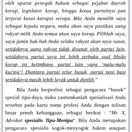
oleh aparat penegak hukum sebagai pejabat daerah
korup, legislator korup, hingga ketua partainya pun
terjerat kasus korupsi serupa. Bila Anda memilih saya
sebagai kepala negara, maka akan saya pastikan uang
rakyat milik Anda semua akan saya korup. Pilihlah saya,
saya jamin hak-hak Anda selaku rakyat akan saya sunat,
setidaknya uang rakyat tidak disunat oleh partai lain,
setidaknya partai saya ini lebih terbuka soal libido
korup ini ketimbang partai lain yang ‘malu-malu
kucing’! Diantara partai telur busuk, partai nasi basi
setidaknya masih lebih layak untuk dipilih
.
”
Bila Anda berprofesi sebagai pengacara “busuk”
spesial tipu-daya, maka cantumkanlah spesialisasi Anda
tersebut pada kartu nama profesi Anda dengan tulisan
besar penuh kebanggaan, sebagai berikut : “
Mr. X,
Advokat
spesialis Tipu-Menipu
”. Bila Anda merupakan
pengacara spesialis sogok-menyogok hakim ataupun