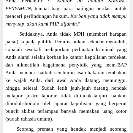
Anda berkantor : “
Kantor ini adalah SARANG
PENYAMUN
, tempat bagi para bajingan berdasi untuk
mencari perlindungan hukum.
Korban yang tidak mampu
menyuap, akan kami PHP, dijamin.
”
Setidaknya, Anda tidak MPH (memberi harapan
palsu) kepada publik. Penulis bukan sekadar menuduh,
cobalah sesekali melaporkan perbuatan kriminal yang
Anda alami selaku korban ke kantor kepolisian terdekat,
dan nikmatilah bagaimana penyidik yang mem-BAP
Anda memberi hadiah semburan asap bakaran tembakau
ke wajah Anda, dari awal Anda datang, menunggu,
hingga selesai. Sudah letih jauh-jauh datang hendak
melapor, justru laporan tidak ditindak-lanjuti, bahkan
dibodoh-bodohi oleh aparat kepolisian yang berperut
buncit akibat terlampau banyak memakan uang kotor
(sudah rahasia umum).
Seorang preman yang hendak menjadi seorang