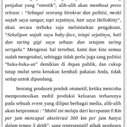
penjahat yang “otentik”, alih-alih akan membuat
press
release
: “
Sebagai seorang birokrat dan politisi, meski
wajah saya sangar, tapi sejatinya, hati saya HelloKitty
”,
akan secara terbuka saja melontarkan pengakuan,
“
Sekalipun wajah saya baby-face, tetapi sejatinya, hati
dan taring gigi saya sebuas dan setajam taring
serigala
.” Mengenai hal tersebut, kami dan kita semua
sudah mengetahui, sehingga tidak perlu juga sang politisi
“buka-buka-an” demikian di depan publik, dan cukup
tutup mulut serta kenakan kembali pakaian Anda, tidak
sedap untuk dipandang.
Seorang produsen produk otomotif, ketika mencoba
mempromosikan mobil produksi keluaran terbarunya
pada sebuah
event
yang diliput berbagai media, alih-alih
akan berpromosi : “
Mobil ini melaju dari kecepatan 0 Km
per jam mencapai akselerasi 300 km per jam hanya
dalam tempo 5 detik
”, sang representatif pihak produsen