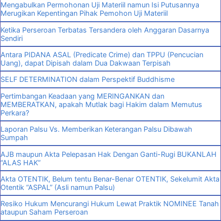
Mengabulkan Permohonan Uji Materiil namun Isi Putusannya
Merugikan Kepentingan Pihak Pemohon Uji Materiil
Ketika Perseroan Terbatas Tersandera oleh Anggaran Dasarnya
Sendiri
Antara PIDANA ASAL (Predicate Crime) dan TPPU (Pencucian
Uang), dapat Dipisah dalam Dua Dakwaan Terpisah
SELF DETERMINATION dalam Perspektif Buddhisme
Pertimbangan Keadaan yang MERINGANKAN dan
MEMBERATKAN, apakah Mutlak bagi Hakim dalam Memutus
Perkara?
Laporan Palsu Vs. Memberikan Keterangan Palsu Dibawah
Sumpah
AJB maupun Akta Pelepasan Hak Dengan Ganti-Rugi BUKANLAH
“ALAS HAK”
Akta OTENTIK, Belum tentu Benar-Benar OTENTIK, Sekelumit Akta
Otentik “ASPAL” (Asli namun Palsu)
Resiko Hukum Mencurangi Hukum Lewat Praktik NOMINEE Tanah
ataupun Saham Perseroan