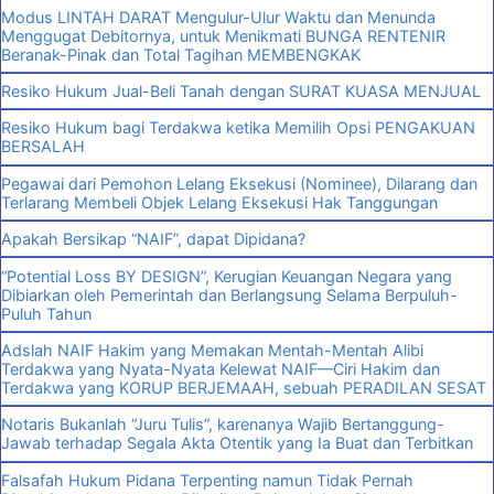
Modus LINTAH DARAT Mengulur-Ulur Waktu dan Menunda
Menggugat Debitornya, untuk Menikmati BUNGA RENTENIR
Beranak-Pinak dan Total Tagihan MEMBENGKAK
Resiko Hukum Jual-Beli Tanah dengan SURAT KUASA MENJUAL
Resiko Hukum bagi Terdakwa ketika Memilih Opsi PENGAKUAN
BERSALAH
Pegawai dari Pemohon Lelang Eksekusi (Nominee), Dilarang dan
Terlarang Membeli Objek Lelang Eksekusi Hak Tanggungan
Apakah Bersikap “NAIF”, dapat Dipidana?
“Potential Loss BY DESIGN”, Kerugian Keuangan Negara yang
Dibiarkan oleh Pemerintah dan Berlangsung Selama Berpuluh-
Puluh Tahun
Adslah NAIF Hakim yang Memakan Mentah-Mentah Alibi
Terdakwa yang Nyata-Nyata Kelewat NAIF—Ciri Hakim dan
Terdakwa yang KORUP BERJEMAAH, sebuah PERADILAN SESAT
Notaris Bukanlah “Juru Tulis”, karenanya Wajib Bertanggung-
Jawab terhadap Segala Akta Otentik yang Ia Buat dan Terbitkan
Falsafah Hukum Pidana Terpenting namun Tidak Pernah