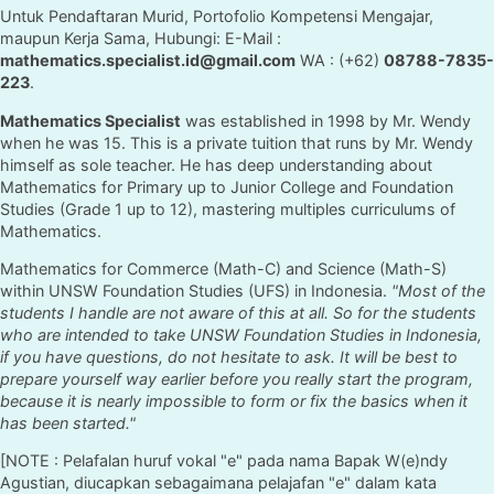
Untuk Pendaftaran Murid, Portofolio Kompetensi Mengajar,
maupun Kerja Sama, Hubungi: E-Mail :
mathematics.specialist.id@gmail.com
WA : (+62)
08788-7835-
223
.
Mathematics Specialist
was established in 1998 by Mr. Wendy
when he was 15. This is a private tuition that runs by Mr. Wendy
himself as sole teacher. He has deep understanding about
Mathematics for Primary up to Junior College and Foundation
Studies (Grade 1 up to 12), mastering multiples curriculums of
Mathematics.
Mathematics for Commerce (Math-C) and Science (Math-S)
within UNSW Foundation Studies (UFS) in Indonesia.
"Most of the
students I handle are not aware of this at all. So for the students
who are intended to take UNSW Foundation Studies in Indonesia,
if you have questions, do not hesitate to ask. It will be best to
prepare yourself way earlier before you really start the program,
because it is nearly impossible to form or fix the basics when it
has been started."
[NOTE : Pelafalan huruf vokal "e" pada nama Bapak W(e)ndy
Agustian, diucapkan sebagaimana pelajafan "e" dalam kata