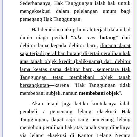
Sederhananya, Hak Tanggungan ialah hak untuk
mengeksekusi dalam pelelangan umum bagi
pemegang Hak Tanggungan.
Hal demikian cukup lumrah terjadi dalam hal
dunia niaga perihal “
take over
hutang
” dari
debitor lama kepada debitor baru,
dimana dapat
saja terjadi peralihan hutang disertai peralihan hak
atas tanah objek kredit (balik-nama) dari debitor
lama keatas nama debitor baru, sementara Hak
Tanggungan tetap membebani objek tanah
bersangkutan
—karena “Hak Tanggungan tidak
membebani subjek, namun
membebani objek
”.
Akan tetapi juga ketika konteksnya ialah
pembeli / pemenang lelang eksekusi Hak
Tanggungan, dapat saja sang pemenang lelang
memohon peralihan hak atas tanah yang dibelinya
via lelang eksekusi di Kantor Lelang Negara