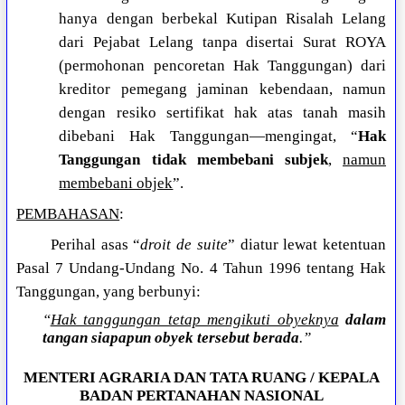
hanya dengan berbekal Kutipan Risalah Lelang
dari Pejabat Lelang tanpa disertai Surat ROYA
(permohonan pencoretan Hak Tanggungan) dari
kreditor pemegang jaminan kebendaan, namun
dengan resiko sertifikat hak atas tanah masih
dibebani Hak Tanggungan—mengingat, “
Hak
Tanggungan tidak membebani subjek
,
namun
membebani objek
”.
PEMBAHASAN
:
Perihal asas “
droit de suite
” diatur lewat ketentuan
Pasal 7 Undang-Undang No. 4 Tahun 1996 tentang Hak
Tanggungan, yang berbunyi:
“
Hak tanggungan tetap mengikuti obyeknya
dalam
tangan siapapun obyek tersebut berada
.”
MENTERI AGRARIA DAN TATA RUANG / KEPALA
BADAN PERTANAHAN NASIONAL