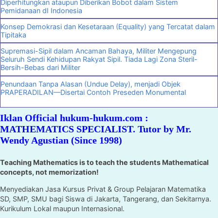
Diperhitungkan ataupun Diberikan Bobot dalam Sistem
Pemidanaan dI Indonesia
Konsep Demokrasi dan Kesetaraan (Equality) yang Tercatat dalam
Tipitaka
Supremasi-Sipil dalam Ancaman Bahaya, Militer Mengepung
Seluruh Sendi Kehidupan Rakyat Sipil. Tiada Lagi Zona Steril-
Bersih-Bebas dari Militer
Penundaan Tanpa Alasan (Undue Delay), menjadi Objek
PRAPERADILAN—Disertai Contoh Preseden Monumental
Iklan Official hukum-hukum.com :
MATHEMATICS SPECIALIST. Tutor by Mr.
Wendy Agustian (Since 1998)
Teaching Mathematics is to teach the students Mathematical
concepts, not memorization!
Menyediakan Jasa Kursus Privat & Group Pelajaran Matematika
SD, SMP, SMU bagi Siswa di Jakarta, Tangerang, dan Sekitarnya.
Kurikulum Lokal maupun Internasional.