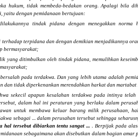
ka hukum, tidak membeda-bedakan orang. Apalagi bila di
i, yaitu dengan pemidanaan bertujuan:
dilakukannya tindak pidana dengan menegakkan norma
i terhadap terpidana dan dengan demikian menjadikannya oran
p bermasyarakat;
flik yang ditimbulkan oleh tindak pidana, memulihkan kese
 masyarakat;
bersalah pada terdakwa. Dan yang lebih utama adalah pemi
n dan tidak diperkenankan merendahkan harkat dan martabat
wa sekecil apapun kesalahan terdakwa pada intinya telah 
ersebut, dalam hal ini peraturan yang berlaku dalam perusa
yawan untuk membawa keluar barang milik perusahaan, hal 
dakwa sebagai ... dalam perusahan tersebut sehingga seharus
la hal tersebut dibiarkan tentu sangat ...
. Berpijak pada ala
midanaan sebagaimana akan disebutkan dalam bagian amar pu