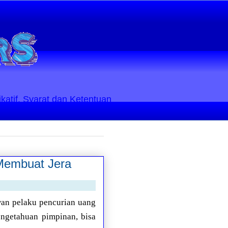
ikatif. Syarat dan Ketentuan
 Membuat Jera
wan pelaku pencurian uang
ngetahuan pimpinan, bisa