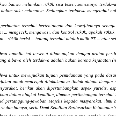
wa bahwa melainkan r0k0k sisa tester, semestinya terdakwa 
dalam saku celananya. Sedangkan terdakwa mengetahui bahw
 perbuatan tersebut bertentangan dan kewajibannya sebaga
i ... mengecek, mengawasi, dan kontrol r0k0k, apakah r0k0k 
... r0k0k berisi ... batang tersebut adalah milik PT. ... atau s
wa apabila hal tersebut dihubungkan dengan uraian pertim
 yang dibawa oleh terdakwa adalah bukan karena kejahatan 
hwa untuk mewujudkan tujuan pemidanaan yang pada dasa
tujukan untuk mencegah dilakukannya tindak pidana denga
yarakat, berikut akan dipertimbangkan aspek yuridis, asp
atkan dalam bingkai keadilan, dimana pertimbangan tersebut 
jud pertanggung-jawaban Majelis kepada masyarakat, ilmu 
ara dan bangsa, serta Demi Keadilan Berdasarkan Ketuhanan 