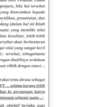
jukan oleh Penuntut Umum
jara, bila hal tersebut
a yang diancamkan kepada
nyidikan, penuntutan, dan
ndang (dalam hal ini Kitab
atu yang memiliki nilai
an kesulitan, lebih-lebih
tersebut akan berbenturan
ai nilai yang sangat kecil
;- tersebut, sebagaimana
engan diadilinya terdakwa
uat r0k0k dengan omset ...
rakat tentu dirasa sebagai
T. ... selama kurang lebih
ukan ke persiangan hanya
ianggap sebagai suatu ...
;
h objektif berlaku asas