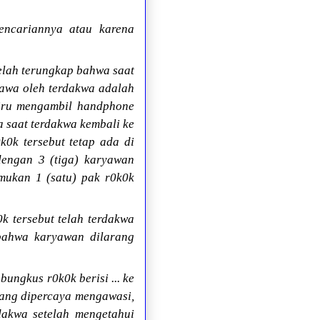
encariannya atau karena
elah terungkap bahwa saat
bawa oleh terdakwa adalah
eliru mengambil handphone
a saat terdakwa kembali ke
k0k tersebut tetap ada di
 dengan 3 (tiga) karyawan
emukan 1 (satu) pak r0k0k
 tersebut telah terdakwa
 bahwa karyawan dilarang
ungkus r0k0k berisi ... ke
yang dipercaya mengawasi,
akwa setelah mengetahui