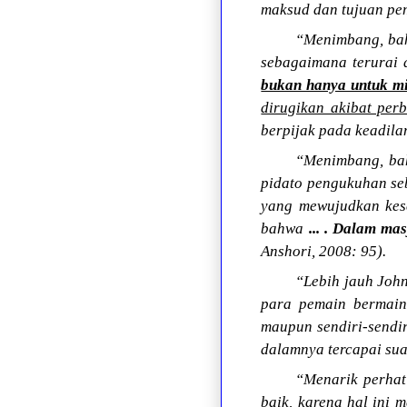
maksud dan tujuan p
“Menimbang, bah
sebagaimana terurai d
bukan hanya untuk mi
dirugikan akibat per
berpijak pada keadila
“Menimbang, bah
pidato pengukuhan seb
yang mewujudkan kes
bahwa
... . Dalam ma
Anshori, 2008: 95).
“Lebih jauh John
para pemain bermain 
maupun sendiri-sendi
dalamnya tercapai su
“Menarik perha
baik
, karena hal ini