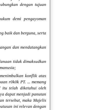
hubungkan dengan tujuan
 hukum demi pengayoman
g baik dan berguna, serta
imbangan dan mendatangkan
danaan tidak dimaksudkan
 manusia;
menimbulkan konflik atas
haan r0k0k PT. ... memang
itu telah diketahui oleh
nya dapat menjadi panutan
san tersebut, maka Majelis
tusan ini relevan dengan