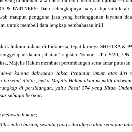
s yang dijatuhkan akan bersifat lebih berat dan optimal—tid
TRA & PARTNERS: Data selengkapnya hanya diperuntukkan b
jawab maupun pengguna jasa yang berlangganan layanan dat
ami untuk membeli data lengkap pembahasan ini.]
aktik hukum pidana di Indonesia, tepat kiranya SHIETRA & 
enggelapan dalam jabatan” register Nomor .../Pid.S/20,,,/PN...
aksa, Majelis Hakim membuat pertimbangan serta amar putusan 
ahwa karena dakwaaan Jaksa Penuntut Umum atas diri t
na tersebut diatas, maka Majelis Hakim akan memilih dakwaan
erungkap di persidangan, yaitu Pasal 374 yang Kitab Und
ur sebagai berikut:
n melawan hukum;
lik sendiri barang sesuatu yang seluruhnya atau sebagian adal