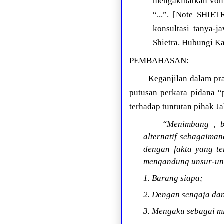
mengakibatkan voni
“...”. [Note SHIE
konsultasi tanya-
Shietra. Hubungi K
PEMBAHASAN
:
Keganjilan dalam pr
putusan perkara pidana “p
terhadap tuntutan pihak J
“Menimbang , b
alternatif sebagaima
dengan fakta yang t
mengandung unsur-uns
1. Barang siapa;
2. Dengan sengaja da
3. Mengaku sebagai mi