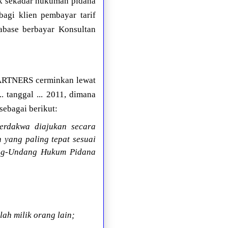
ak sekadar hukuman pidana
agi klien pembayar tarif
abase berbayar Konsultan
PARTNERS cerminkan lewat
. tanggal ... 2011, dimana
sebagai berikut:
erdakwa diajukan secara
 yang paling tepat sesuai
ang-Undang Hukum Pidana
ah milik orang lain;