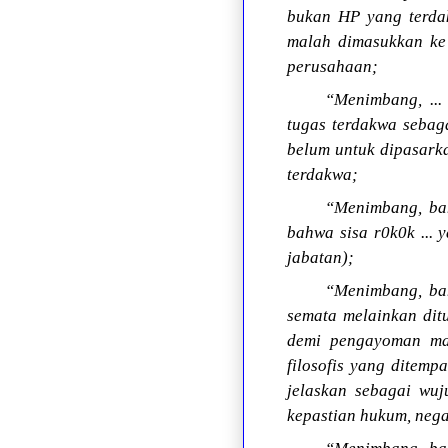
bukan HP yang terdak
malah dimasukkan ke 
perusahaan;
“Menimbang, ...
tugas terdakwa sebaga
belum untuk dipasarkan
terdakwa;
“Menimbang, bah
bahwa sisa r0k0k ...
jabatan);
“Menimbang, ba
semata melainkan di
demi pengayoman mas
filosofis yang ditemp
jelaskan sebagai wu
kepastian hukum, neg