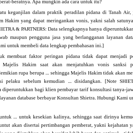
berat-beratnya. Apa mungkin ada cara untuk itu?
tu keganjilan dalam praktik peradilan pidana di Tanah Air, 
 Hakim yang dapat meringankan vonis, yakni salah satunya 
HIETRA & PARTNERS: Data selengkapnya hanya diperuntukkan 
jawab maupun pengguna jasa yang berlangganan layanan dat
ami untuk membeli data lengkap pembahasan ini.]
tuk membuat faktor peringan pidana tidak dapat menjadi 
 Majelis Hakim saat akan menjatuhkan vonis sanksi p
emikian rupa berupa ... sehingga Majelis Hakim tidak akan men
 si pelaku sebelum kemudian ... disidangkan. [Note SH
 diperuntukkan bagi klien pembayar tarif konsultasi tanya-j
layanan database berbayar Konsultan Shietra. Hubungi Kami u
. untuk ... untuk kesekian kalinya, sehingga saat dirinya kemu
ntut akan disertai pertimbangan pemberat, yakni kejahatan ya