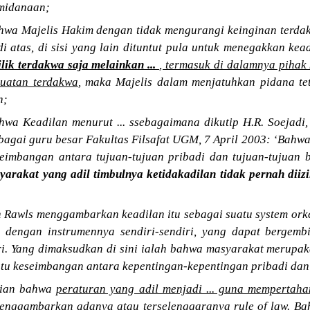
emidanaan;
wa Majelis Hakim dengan tidak mengurangi keinginan terd
i atas, di sisi yang lain dituntut pula untuk menegakkan kea
lik terdakwa saja melainkan ...
, termasuk di dalamnya pihak
buatan terdakwa
, maka Majelis dalam menjatuhkan pidana te
n;
wa Keadilan menurut ... ssebagaimana dikutip H.R. Soejadi
agai guru besar Fakultas Filsafat UGM, 7 April 2003: ‘Bahwa
eimbangan antara tujuan-tujuan pribadi dan tujuan-tujuan
syarakat yang adil timbulnya ketidakadilan tidak pernah diizi
 Rawls menggambarkan keadilan itu sebagai suatu system ork
dengan instrumennya sendiri-sendiri, yang dapat bergembi
ri. Yang dimaksudkan di sini ialah bahwa masyarakat merupa
atu keseimbangan antara kepentingan-kepentingan pribadi dan
tian bahwa
peraturan yang adil menjadi ... guna mempertah
 menggambarkan adanya atau terselenggaranya rule of law. B