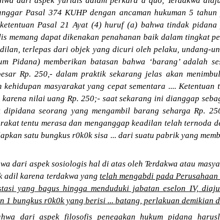
wa dari aspek yuridis dalam perkara a quo, Terdakwa dia
nggar Pasal 374 KUHP dengan ancaman hukuman 5 tahun pen
ketentuan Pasal 21 Ayat (4) huruf (a) bahwa tindak pidan
dis memang dapat dikenakan penahanan baik dalam tingkat pe
ilan, terlepas dari objek yang dicuri oleh pelaku, undang-u
 Pidana) memberikan batasan bahwa ‘barang’ adalah sesu
esar Rp. 250,- dalam praktik sekarang jelas akan menimbulk
kehidupan masyarakat yang cepat sementara .... Ketentuan 
 karena nilai uang Rp. 250;- saat sekarang ini dianggap sebag
k dipidana seorang yang mengambil barang seharga Rp. 250
arakat tentu merasa dan menganggap keadilan telah ternoda d
pkan satu bungkus r0k0k sisa ... dari suatu pabrik yang memb
 dari aspek sosiologis hal di atas oleh Terdakwa atau masya
k adil karena terdakwa yang
telah mengabdi pada Perusahaan P
tasi yang bagus hingga menduduki jabatan eselon IV, diaj
 1 bungkus r0k0k yang berisi ... batang, perlakuan demikian d
hwa dari aspek filosofis penegakan hukum pidana harusla