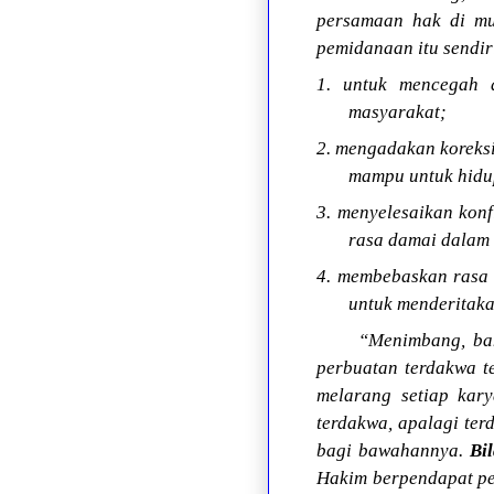
persamaan hak di mu
pemidanaan itu sendir
1. untuk mencegah 
masyarakat;
2. mengadakan koreks
mampu untuk hidu
3. menyelesaikan kon
rasa damai dalam
4. membebaskan rasa 
untuk menderitaka
“Menimbang, bah
perbuatan terdakwa t
melarang setiap kar
terdakwa, apalagi ter
bagi bawahannya.
Bi
Hakim berpendapat pe