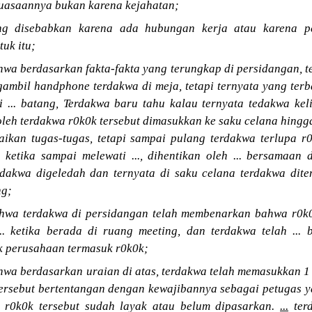
kuasaannya bukan karena kejahatan;
ng disebabkan karena ada hubungan kerja atau karena p
uk itu;
a berdasarkan fakta-fakta yang terungkap di persidangan, t
gambil handphone terdakwa di meja, tetapi ternyata yang ter
si ... batang, Terdakwa baru tahu kalau ternyata tedakwa k
u oleh terdakwa r0k0k tersebut dimasukkan ke saku celana hingg
aikan tugas-tugas, tetapi sampai pulang terdakwa terlupa r0
 ketika sampai melewati ..., dihentikan oleh ... bersamaan
rdakwa digeledah dan ternyata di saku celana terdakwa dit
ng;
wa terdakwa di persidangan telah membenarkan bahwa r0k0k
. ketika berada di ruang meeting, dan terdakwa telah ...
 perusahaan termasuk r0k0k;
a berdasarkan uraian di atas, terdakwa telah memasukkan 1 b
 tersebut bertentangan dengan kewajibannya sebagai petugas 
h r0k0k tersebut sudah layak atau belum dipasarkan.
...
terd