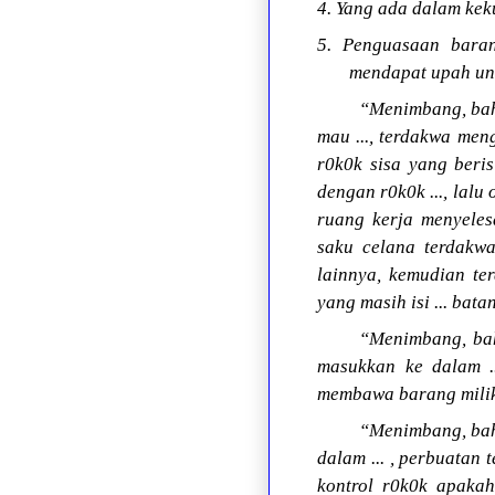
4. Yang ada dalam ke
5. Penguasaan bara
mendapat upah unt
“Menimbang, bahw
mau ..., terdakwa men
r0k0k sisa yang beri
dengan r0k0k ..., lal
ruang kerja menyeles
saku celana terdakwa
lainnya, kemudian te
yang masih isi ... bata
“Menimbang, bah
masukkan ke dalam ..
membawa barang milik
“Menimbang, bahw
dalam ... , perbuatan
kontrol r0k0k apaka