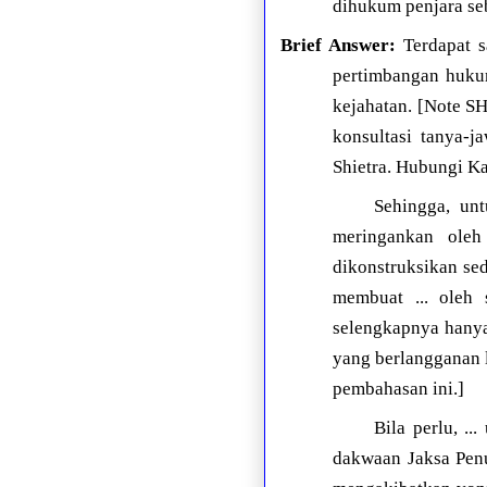
dihukum penjara se
Brief Answer:
Terdapat sa
pertimbangan hukum
kejahatan. [Note S
konsultasi tanya-
Shietra. Hubungi K
Sehingga, un
meringankan oleh
dikonstruksikan sed
membuat ... oleh
selengkapnya hanya
yang berlangganan 
pembahasan ini.]
Bila perlu, ..
dakwaan Jaksa Penu