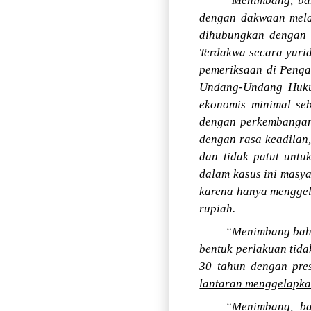
“Menimbang, bah
dengan dakwaan mela
dihubungkan dengan 
Terdakwa secara yuri
pemeriksaan di Pengad
Undang-Undang Hukum
ekonomis minimal seb
dengan perkembangan 
dengan rasa keadilan,
dan tidak patut untu
dalam kasus ini masy
karena hanya menggela
rupiah.
“Menimbang bahwa
bentuk perlakuan tida
30 tahun dengan pres
lantaran menggelapkan
“Menimbang, ba