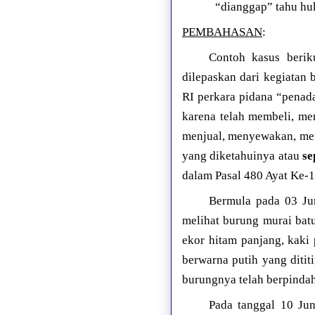
“dianggap” tahu h
PEMBAHASAN
:
Contoh kasus beri
dilepaskan dari kegiata
RI perkara pidana “penad
karena telah membeli, me
menjual, menyewakan, me
yang diketahuinya atau
se
dalam Pasal 480 Ayat Ke
Bermula pada 03 Ju
melihat burung murai bat
ekor hitam panjang, kaki
berwarna putih yang diti
burungnya telah berpindah 
Pada tanggal 10 Ju