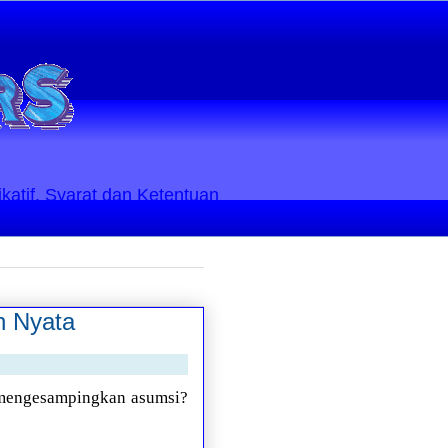
ikatif. Syarat dan Ketentuan
n Nyata
r mengesampingkan asumsi?