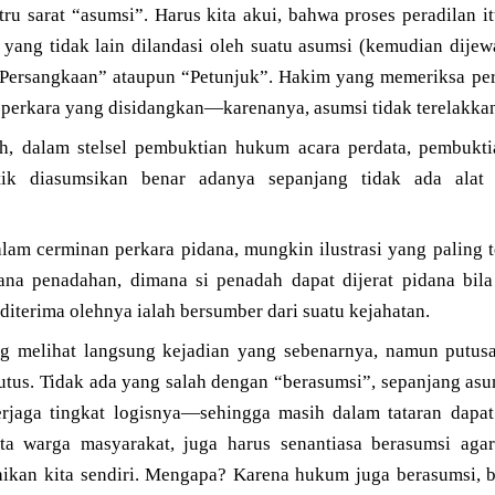
u sarat “asumsi”. Harus kita akui, bahwa proses peradilan i
 yang tidak lain dilandasi oleh suatu asumsi (kemudian dije
 “Persangkaan” ataupun “Petunjuk”. Hakim yang memeriksa per
u perkara yang disidangkan—karenanya, asumsi tidak terelakka
h, dalam stelsel pembuktian hukum acara perdata, pembuktia
tik diasumsikan benar adanya sepanjang tidak ada alat 
alam cerminan perkara pidana, mungkin ilustrasi yang paling 
ana penadahan, dimana si penadah dapat dijerat pidana bil
iterima olehnya ialah bersumber dari suatu kejahatan.
g melihat langsung kejadian yang sebenarnya, namun putusa
tus. Tidak ada yang salah dengan “berasumsi”, sepanjang asum
erjaga tingkat logisnya—sehingga masih dalam tataran dapa
ota warga masyarakat, juga harus senantiasa berasumsi aga
aikan kita sendiri. Mengapa? Karena hukum juga berasumsi, 