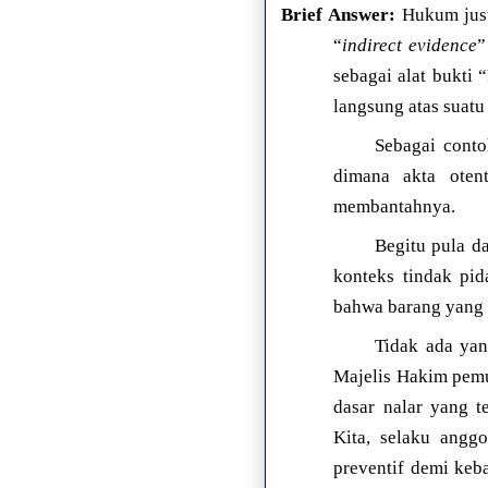
Brief Answer:
Hukum justr
“
indirect evidence
”
sebagai alat bukti
langsung atas suat
Sebagai conto
dimana akta oten
membantahnya.
Begitu pula d
konteks tindak pid
bahwa barang yang d
Tidak ada yan
Majelis Hakim pemu
dasar nalar yang t
Kita, selaku angg
preventif demi keb