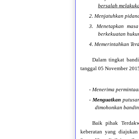
bersalah melakuka
2. Menjatuhkan pidana
3. Menetapkan masa
berkekuatan hukum
4. Memerintahkan Terd
Dalam tingkat band
tanggal 05 November 2015
- Menerima permintaa
-
Menguatkan
putusan
dimohonkan banding
Baik pihak Terdak
keberatan yang diajukan