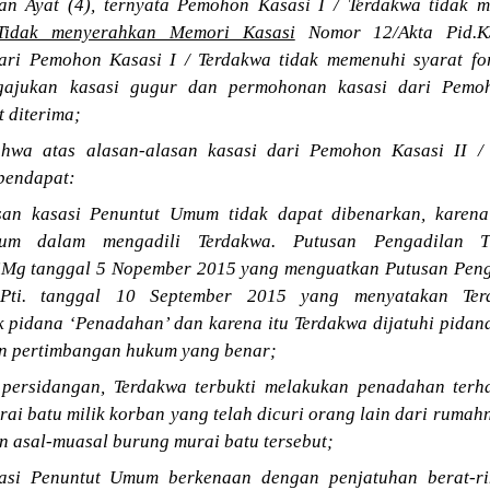
an Ayat (4), ternyata Pemohon Kasasi I / Terdakwa tidak 
Tidak menyerahkan Memori Kasasi
Nomor 12/Akta Pid.K
ri Pemohon Kasasi I / Terdakwa tidak memenuhi syarat for
gajukan kasasi gugur dan permohonan kasasi dari Pemoh
t diterima;
hwa atas alasan-alasan kasasi dari Pemohon Kasasi II /
pendapat:
san kasasi Penuntut Umum tidak dapat dibenarkan, karena
um dalam mengadili Terdakwa. Putusan Pengadilan 
SMg tanggal 5 Nopember 2015 yang menguatkan Putusan Peng
N.Pti. tanggal 10 September 2015 yang menyatakan Ter
 pidana ‘Penadahan’ dan karena itu Terdakwa dijatuhi pidan
an pertimbangan hukum yang benar;
 persidangan, Terdakwa terbukti melakukan penadahan terh
ai batu milik korban yang telah dicuri orang lain dari rumah
 asal-muasal burung murai batu tersebut;
asi Penuntut Umum berkenaan dengan penjatuhan berat-ri