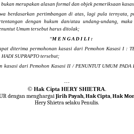
u bukan merupakan alasan formal dan objek pemeriksaan kasas
a berdasarkan pertimbangan di atas, lagi pula ternyata, p
ertentangan dengan hukum dan/atau undang-undang, maka
enuntut Umum tersebut harus ditolak;
“
M E N G A D I L I :
dapat diterima permohonan kasasi dari Pemohon Kasasi I 
HADI SUPRAPTO tersebut;
an kasasi dari Pemohon Kasasi II / PENUNTUT UMUM PADA
…
©
Hak Cipta HERY SHIETRA
.
JUR dengan menghargai
Jirih Payah
,
Hak Cipta
,
Hak Mor
Hery Shietra selaku Penulis.