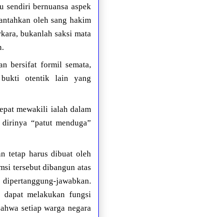
tu sendiri bernuansa aspek
wantahkan oleh sang hakim
kara, bukanlah saksi mata
n.
n bersifat formil semata,
bukti otentik lain yang
tepat mewakili ialah dalam
a dirinya “patut menduga”
n tetap harus dibuat oleh
si tersebut dibangun atas
t dipertanggung-jawabkan.
r dapat melakukan fungsi
bahwa setiap warga negara