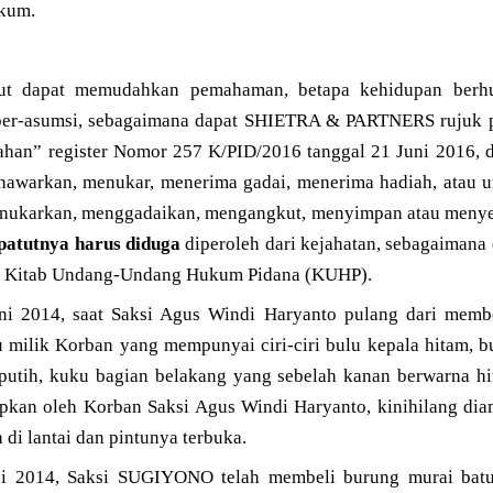
ukum.
kut dapat memudahkan pemahaman, betapa kehidupan berh
n ber-asumsi, sebagaimana dapat SHIETRA & PARTNERS ruju
ahan” register Nomor 257 K/PID/2016 tanggal 21 Juni 2016,
nawarkan, menukar, menerima gadai, menerima hadiah, atau 
nukarkan, menggadaikan, mengangkut, menyimpan atau meny
patutnya harus diduga
diperoleh dari kejahatan, sebagaimana
-1 Kitab Undang-Undang Hukum Pidana (KUHP).
ni 2014, saat Saksi Agus Windi Haryanto pulang dari memb
u milik Korban yang mempunyai ciri-ciri bulu kepala hitam, b
 putih, kuku bagian belakang yang sebelah kanan berwarna hi
tipkan oleh Korban Saksi Agus Windi Haryanto, kinihilang dia
di lantai dan pintunya terbuka.
ni 2014, Saksi SUGIYONO telah membeli burung murai batu