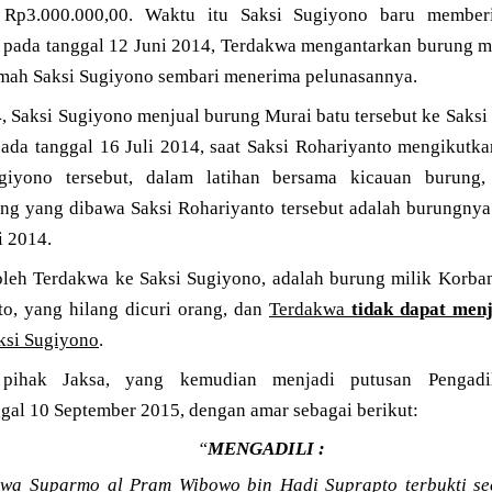
 Rp3.000.000,00. Waktu itu Saksi Sugiyono baru member
 pada tanggal 12 Juni 2014, Terdakwa mengantarkan burung mu
umah Saksi Sugiyono sembari menerima pelunasannya.
, Saksi Sugiyono menjual burung Murai batu tersebut ke Saks
pada tanggal 16 Juli 2014, saat Saksi Rohariyanto mengikutk
ugiyono tersebut, dalam latihan bersama kicauan burung
g yang dibawa Saksi Rohariyanto tersebut adalah burungnya 
i 2014.
oleh Terdakwa ke Saksi Sugiyono, adalah burung milik Korban
o, yang hilang dicuri orang, dan
Terdakwa
tidak dapat menj
ksi Sugiyono
.
 pihak Jaksa, yang kemudian menjadi putusan Pengad
ggal 10 September 2015, dengan amar sebagai berikut:
“
MENGADILI :
kwa Suparmo al Pram Wibowo bin Hadi Suprapto
terbukti s