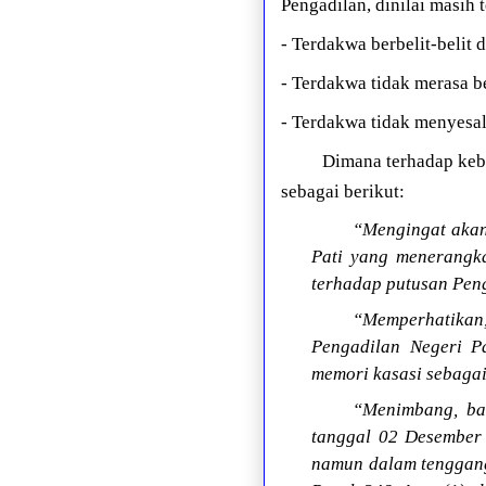
Pengadilan, dinilai masih 
- Terdakwa berbelit-belit 
- Terdakwa tidak merasa b
- Terdakwa tidak menyesal
Dimana terhadap keb
sebagai berikut:
“Mengingat akan
Pati yang menerangk
terhadap putusan Peng
“Memperhatikan
Pengadilan Negeri P
memori kasasi sebaga
“Menimbang, bah
tanggal 02 Desember
namun dalam tenggang