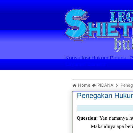
Konsultasi Hukum Pidana, Perd
Layanan Berlaku
Home
PIDANA
Peneg
Penegakan Hukum
Question:
Yan namanya hu
Maksudnya apa betu