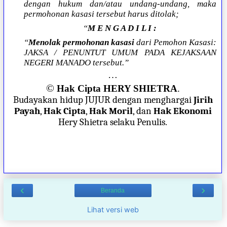
dengan hukum dan/atau undang-undang, maka
permohonan kasasi tersebut harus ditolak;
“
M E N G A D I L I :
“
Menolak permohonan kasasi
dari Pemohon Kasasi:
JAKSA / PENUNTUT UMUM PADA KEJAKSAAN
NEGERI MANADO tersebut.”
…
©
Hak Cipta HERY SHIETRA
.
Budayakan hidup JUJUR dengan menghargai
Jirih
Payah
,
Hak Cipta
,
Hak Moril
, dan
Hak Ekonomi
Hery Shietra selaku Penulis.
‹
›
Beranda
Lihat versi web