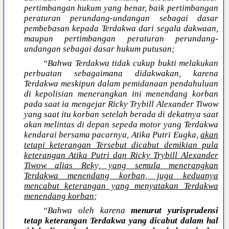
pertimbangan hukum yang benar, baik pertimbangan
peraturan perundang-undangan sebagai dasar
pembebasan kepada Terdakwa dari segala dakwaan,
maupun pertimbangan peraturan perundang-
undangan sebagai dasar hukum putusan;
“Bahwa Terdakwa tidak cukup bukti melakukan
perbuatan sebagaimana didakwakan, karena
Terdakwa meskipun dalam pemidanaan pendahuluan
di kepolisian menerangkan ini menendang korban
pada saat ia mengejar Ricky Trybill Alexander Tiwow
yang saat itu korban setelah berada di dekatnya saat
akan melintas di depan sepeda motor yang Terdakwa
kendarai bersama pacarnya, Atika Putri Eugka,
akan
tetapi keterangan Tersebut dicabut demikian pula
keterangan Atika Putri dan Ricky Trybill Alexander
Tiwow alias Reky, yang semula menerangkan
Terdakwa menendang korban, juga keduanya
mencabut keterangan yang menyatakan Terdakwa
menendang korban
;
“Bahwa oleh karena
menurut yurisprudensi
tetap keterangan Terdakwa yang dicabut dalam hal