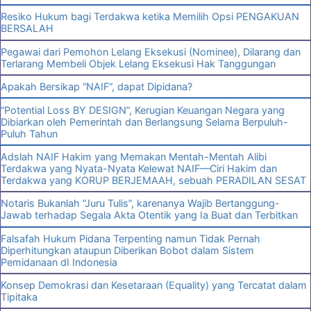
Resiko Hukum bagi Terdakwa ketika Memilih Opsi PENGAKUAN
BERSALAH
Pegawai dari Pemohon Lelang Eksekusi (Nominee), Dilarang dan
Terlarang Membeli Objek Lelang Eksekusi Hak Tanggungan
Apakah Bersikap “NAIF”, dapat Dipidana?
“Potential Loss BY DESIGN”, Kerugian Keuangan Negara yang
Dibiarkan oleh Pemerintah dan Berlangsung Selama Berpuluh-
Puluh Tahun
Adslah NAIF Hakim yang Memakan Mentah-Mentah Alibi
Terdakwa yang Nyata-Nyata Kelewat NAIF—Ciri Hakim dan
Terdakwa yang KORUP BERJEMAAH, sebuah PERADILAN SESAT
Notaris Bukanlah “Juru Tulis”, karenanya Wajib Bertanggung-
Jawab terhadap Segala Akta Otentik yang Ia Buat dan Terbitkan
Falsafah Hukum Pidana Terpenting namun Tidak Pernah
Diperhitungkan ataupun Diberikan Bobot dalam Sistem
Pemidanaan dI Indonesia
Konsep Demokrasi dan Kesetaraan (Equality) yang Tercatat dalam
Tipitaka