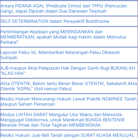
Antara PIDANA ASAL (Predicate Crime) dan TPPU (Pencucian
Uang), dapat Dipisah dalam Dua Dakwaan Terpisah
SELF DETERMINATION dalam Perspektif Buddhisme
Pertimbangan Keadaan yang MERINGANKAN dan
MEMBERATKAN, apakah Mutlak bagi Hakim dalam Memutus
Perkara?
Laporan Palsu Vs. Memberikan Keterangan Palsu Dibawah
Sumpah
AJB maupun Akta Pelepasan Hak Dengan Ganti-Rugi BUKANLAH
“ALAS HAK”
Akta OTENTIK, Belum tentu Benar-Benar OTENTIK, Sekelumit Akta
Otentik “ASPAL” (Asli namun Palsu)
Resiko Hukum Mencurangi Hukum Lewat Praktik NOMINEE Tanah
ataupun Saham Perseroan
Modus LINTAH DARAT Mengulur-Ulur Waktu dan Menunda
Menggugat Debitornya, untuk Menikmati BUNGA RENTENIR
Beranak-Pinak dan Total Tagihan MEMBENGKAK
Resiko Hukum Jual-Beli Tanah dengan SURAT KUASA MENJUAL