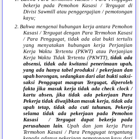
bekerja pada Pemohon Kasasi / Tergugat di
Divisi Sawmill atau penggergajian / pemotongan
kayu;
2. Bahwa mengenai hubungan kerja antara Pemohon
Kasasi / Tergugat dengan Para Termohon Kasasi
/ Para Penggugat, tidak ada alat bukti tertulis
yang menyatakan hubungan kerja Perjanjian
Kerja Waktu Tertentu (PKWT) atau Perjanjian
Kerja Waktu Tidak Tertentu (PKWTT),
tidak ada
absensi, tidak ada kwitansi penerimaan upah,
yang ada hanya tabel produksi / pekerjaan dan
upah borongan, sedangkan dari alat bukti saksi-
saksi Penggugat maupun Tergugat, diperoleh
fakta jika masuk kerja tidak ada check clock /
kartu absen, jika tidak ada pekerjaan Para
Pekerja tidak diwajibkan masuk kerja, tidak ada
upah tetap, tidak ada cuti tahunan, Pekerja
selama tidak ada pekerjaan pada Pemohon
Kasasi
/ Tergugat dapat bekerja pada
perusahaan lain
. Upah dan jam kerja Para
Termohon Kasasi / Para Penggugat tergantung
kepada adanya pekerjaan pemotongan kayu dari