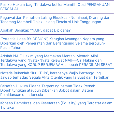
Resiko Hukum bagi Terdakwa ketika Memilih Opsi PENGAKUAN
BERSALAH
Pegawai dari Pemohon Lelang Eksekusi (Nominee), Dilarang dan
Terlarang Membeli Objek Lelang Eksekusi Hak Tanggungan
Apakah Bersikap “NAIF”, dapat Dipidana?
“Potential Loss BY DESIGN”, Kerugian Keuangan Negara yang
Dibiarkan oleh Pemerintah dan Berlangsung Selama Berpuluh-
Puluh Tahun
Adslah NAIF Hakim yang Memakan Mentah-Mentah Alibi
Terdakwa yang Nyata-Nyata Kelewat NAIF—Ciri Hakim dan
Terdakwa yang KORUP BERJEMAAH, sebuah PERADILAN SESAT
Notaris Bukanlah “Juru Tulis”, karenanya Wajib Bertanggung-
Jawab terhadap Segala Akta Otentik yang Ia Buat dan Terbitkan
Falsafah Hukum Pidana Terpenting namun Tidak Pernah
Diperhitungkan ataupun Diberikan Bobot dalam Sistem
Pemidanaan dI Indonesia
Konsep Demokrasi dan Kesetaraan (Equality) yang Tercatat dalam
Tipitaka