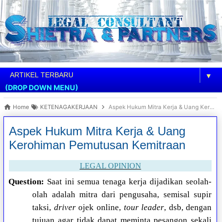
▼
(DROP DOWN MENU)
Home
KETENAGAKERJAAN
Aspek Hukum Mitra Kerja & Uang Kerohiman Pemutusan Kemitraan
Aspek Hukum Mitra Kerja & Uang
Kerohiman Pemutusan Kemitraan
LEGAL OPINION
Question:
Saat ini semua tenaga kerja dijadikan seolah-
olah adalah mitra dari pengusaha, semisal supir
taksi,
driver
ojek online,
tour leader
, dsb, dengan
tujuan agar tidak dapat meminta pesangon sekali