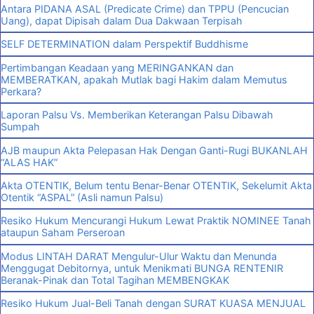
Antara PIDANA ASAL (Predicate Crime) dan TPPU (Pencucian
Uang), dapat Dipisah dalam Dua Dakwaan Terpisah
SELF DETERMINATION dalam Perspektif Buddhisme
Pertimbangan Keadaan yang MERINGANKAN dan
MEMBERATKAN, apakah Mutlak bagi Hakim dalam Memutus
Perkara?
Laporan Palsu Vs. Memberikan Keterangan Palsu Dibawah
Sumpah
AJB maupun Akta Pelepasan Hak Dengan Ganti-Rugi BUKANLAH
“ALAS HAK”
Akta OTENTIK, Belum tentu Benar-Benar OTENTIK, Sekelumit Akta
Otentik “ASPAL” (Asli namun Palsu)
Resiko Hukum Mencurangi Hukum Lewat Praktik NOMINEE Tanah
ataupun Saham Perseroan
Modus LINTAH DARAT Mengulur-Ulur Waktu dan Menunda
Menggugat Debitornya, untuk Menikmati BUNGA RENTENIR
Beranak-Pinak dan Total Tagihan MEMBENGKAK
Resiko Hukum Jual-Beli Tanah dengan SURAT KUASA MENJUAL