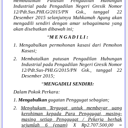
membatalkan Putusan Pengadilan Hubungan
Industrial pada Pengadilan Negeri Gresik Nomor
12/Pdt.Sus.PHI.G/2015/PN Gsk., tanggal 22
Desember 2015 selanjutnya Mahkamah Agung akan
mengadili sendiri dengan amar sebagaimana yang
akan disebutkan dibawah ini;
“
M E N G A D I L I :
1. Mengabulkan permohonan kasasi dari Pemohon
Kasasi;
2. Membatalkan putusan Pengadilan Hubungan
Industrial pada Pengadilan Negeri Gresik Nomor
12/Pdt.Sus-PHI.G/2015/PN Gsk., tanggal 22
Desember 2015;
“
MENGADILI SENDIRI:
Dalam Pokok Perkara:
1.
Mengabulkan
gugatan Penggugat sebagian;
2.
Menghukum Tergugat untuk membayar uang
kerohiman kepada Para Penggugat, masing-
masing setiap Penggugat / Pekerja berhak
sejumlah 6 (enam)
X Rp2.707.500,00 =