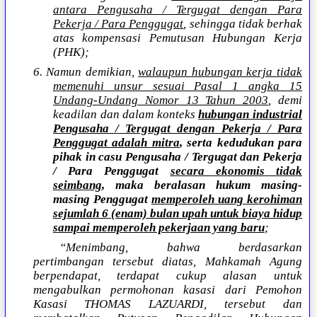
antara Pengusaha / Tergugat dengan Para
Pekerja / Para Penggugat
, sehingga tidak berhak
atas kompensasi Pemutusan Hubungan Kerja
(PHK);
6. Namun demikian,
walaupun hubungan kerja tidak
memenuhi unsur sesuai Pasal 1 angka 15
Undang-Undang Nomor 13 Tahun 2003
, demi
keadilan dan dalam konteks
hubungan industrial
Pengusaha / Tergugat dengan Pekerja / Para
Penggugat adalah mitra
, serta kedudukan para
pihak in casu Pengusaha / Tergugat dan Pekerja
/ Para Penggugat
secara ekonomis tidak
seimbang
, maka beralasan hukum masing-
masing Penggugat
memperoleh uang kerohiman
sejumlah 6 (enam) bulan upah untuk biaya hidup
sampai memperoleh pekerjaan yang baru
;
“Menimbang, bahwa berdasarkan
pertimbangan tersebut diatas, Mahkamah Agung
berpendapat, terdapat cukup alasan untuk
mengabulkan permohonan kasasi dari Pemohon
Kasasi THOMAS LAZUARDI, tersebut dan