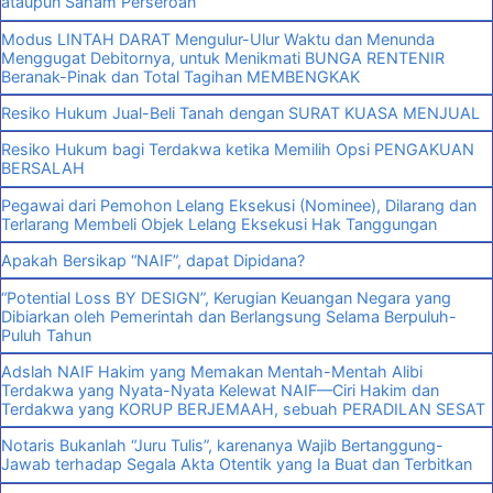
ataupun Saham Perseroan
Modus LINTAH DARAT Mengulur-Ulur Waktu dan Menunda
Menggugat Debitornya, untuk Menikmati BUNGA RENTENIR
Beranak-Pinak dan Total Tagihan MEMBENGKAK
Resiko Hukum Jual-Beli Tanah dengan SURAT KUASA MENJUAL
Resiko Hukum bagi Terdakwa ketika Memilih Opsi PENGAKUAN
BERSALAH
Pegawai dari Pemohon Lelang Eksekusi (Nominee), Dilarang dan
Terlarang Membeli Objek Lelang Eksekusi Hak Tanggungan
Apakah Bersikap “NAIF”, dapat Dipidana?
“Potential Loss BY DESIGN”, Kerugian Keuangan Negara yang
Dibiarkan oleh Pemerintah dan Berlangsung Selama Berpuluh-
Puluh Tahun
Adslah NAIF Hakim yang Memakan Mentah-Mentah Alibi
Terdakwa yang Nyata-Nyata Kelewat NAIF—Ciri Hakim dan
Terdakwa yang KORUP BERJEMAAH, sebuah PERADILAN SESAT
Notaris Bukanlah “Juru Tulis”, karenanya Wajib Bertanggung-
Jawab terhadap Segala Akta Otentik yang Ia Buat dan Terbitkan