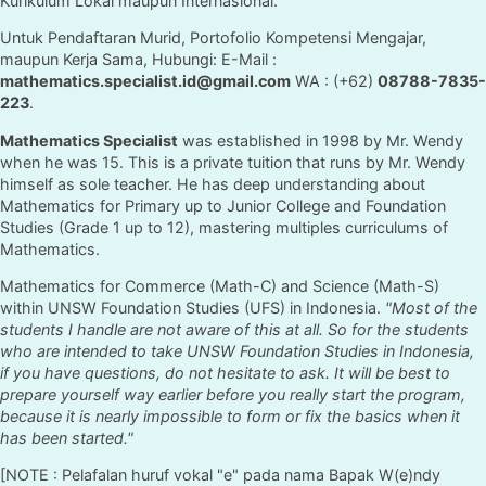
Kurikulum Lokal maupun Internasional.
Untuk Pendaftaran Murid, Portofolio Kompetensi Mengajar,
maupun Kerja Sama, Hubungi: E-Mail :
mathematics.specialist.id@gmail.com
WA : (+62)
08788-7835-
223
.
Mathematics Specialist
was established in 1998 by Mr. Wendy
when he was 15. This is a private tuition that runs by Mr. Wendy
himself as sole teacher. He has deep understanding about
Mathematics for Primary up to Junior College and Foundation
Studies (Grade 1 up to 12), mastering multiples curriculums of
Mathematics.
Mathematics for Commerce (Math-C) and Science (Math-S)
within UNSW Foundation Studies (UFS) in Indonesia.
"Most of the
students I handle are not aware of this at all. So for the students
who are intended to take UNSW Foundation Studies in Indonesia,
if you have questions, do not hesitate to ask. It will be best to
prepare yourself way earlier before you really start the program,
because it is nearly impossible to form or fix the basics when it
has been started."
[NOTE : Pelafalan huruf vokal "e" pada nama Bapak W(e)ndy