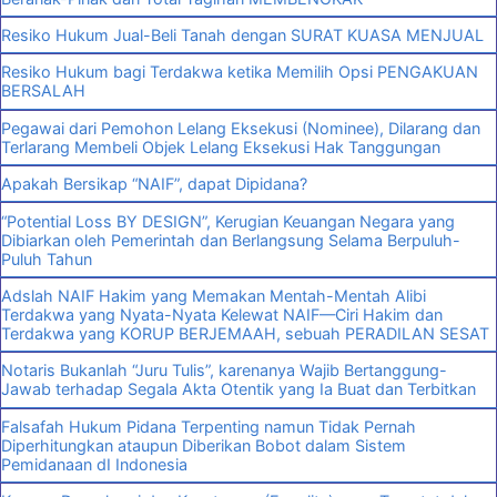
Resiko Hukum Jual-Beli Tanah dengan SURAT KUASA MENJUAL
Resiko Hukum bagi Terdakwa ketika Memilih Opsi PENGAKUAN
BERSALAH
Pegawai dari Pemohon Lelang Eksekusi (Nominee), Dilarang dan
Terlarang Membeli Objek Lelang Eksekusi Hak Tanggungan
Apakah Bersikap “NAIF”, dapat Dipidana?
“Potential Loss BY DESIGN”, Kerugian Keuangan Negara yang
Dibiarkan oleh Pemerintah dan Berlangsung Selama Berpuluh-
Puluh Tahun
Adslah NAIF Hakim yang Memakan Mentah-Mentah Alibi
Terdakwa yang Nyata-Nyata Kelewat NAIF—Ciri Hakim dan
Terdakwa yang KORUP BERJEMAAH, sebuah PERADILAN SESAT
Notaris Bukanlah “Juru Tulis”, karenanya Wajib Bertanggung-
Jawab terhadap Segala Akta Otentik yang Ia Buat dan Terbitkan
Falsafah Hukum Pidana Terpenting namun Tidak Pernah
Diperhitungkan ataupun Diberikan Bobot dalam Sistem
Pemidanaan dI Indonesia