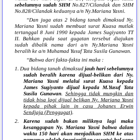
sebelumnya sudah SHM
No.827/Cilandak dan SHM
No.828/Cilandak keduanya a/n Ny.Mariana Yasni.
“Dan juga atas 2 bidang tanah dimaksud Ny.
Mariana Yasni sudah membuat surat Kuasa mutlak
tertanggal 8 Juni 1990 kepada James Sugiyanto TT
II. Bahkan pada saat gugatan tersebut diajukan
sudah dibalik nama dari a/n Ny.Mariana Yasni
beralih ke a/n Muhamad Yusuf Tata Susila Gunawan.
“Bahwa dari fakta-fakta ini maka :
1. Dua bidang tanah dimaksud
jauh hari sebelumnya
sudah beralih karena dijual-belikan dari Ny.
Mariana Yasni melalui surat Kuasa kepada
James Sugiyanto dijual kepada M.Yusuf Tata
Susila Gunawan
.
Sehingga tidak mungkin dan
tidak bisa lagi dijual belikan Ny. Mariana Yasni
kepada pihak lain in casu Johanes Erwin
Sendjaja (Penggugat)
.
2.
Karena sudah bukan miliknya lagi maka
kesanggupan Ny. Mariana Yasni bahwa dalam
waktu 150 hari akan menjadikan SHM ke atas
namanya adalah (menjanjikan sesuatu)
hal yang