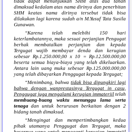
tidak dapat menunjukkan SHM atas dua tanah
dimaksud kedalam atas nama dirinya dan penerbitan
SHM keatas nama dirinya tersebut tidak bisa
dilakukan lagi karena sudah a/n M.Yusuf Tata Susila
Gunawan.
“Karena telah melebihi 150 hari
keterlambatannya, maka sesuai perjanjian Pengugat
berhak membatalkan perjanjian dan kepada
Tergugat wajib membayar denda dan kerugian
sebesar Rp.1.250.000,00 x 10 = Rp.12.500.000,00
beserta semua biaya-biaya yang telah dikeluarkan.
Antara lain uang muka sebesar Rp.125.000.000,00
yang telah dibayarkan Penggugat kepada Tergugat;
“Menimbang, bahwa
tidak bisa dipungkiri lagi
bahwa dengan wanprestasinya Tergugat in casu,
Penggugat juga mengalami kerugian immateriil
telah
membuang-buang waktu menunggu lama serta
tenaga
dan untuk berurusan berkaitan dengan 2
bidang tanah dimaksud.
“Mengingat dan mempertimbangkan kedua
pihak utamanya Penggugat dan Tergugat, maka
besarnya uang untuk mengganti kerugian immatriil