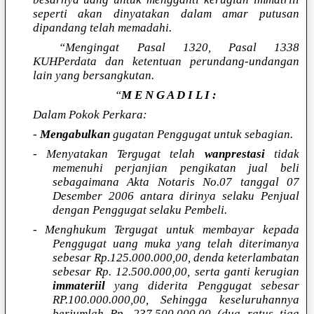
seperti akan dinyatakan dalam amar putusan
dipandang telah memadahi.
“Mengingat Pasal 1320, Pasal 1338
KUHPerdata dan ketentuan perundang-undangan
lain yang bersangkutan.
“
M E N G A D I L I :
Dalam Pokok Perkara:
-
Mengabulkan
gugatan Penggugat untuk sebagian.
- Menyatakan Tergugat telah
wanprestasi
tidak
memenuhi perjanjian pengikatan jual beli
sebagaimana Akta Notaris No.07 tanggal 07
Desember 2006 antara dirinya selaku Penjual
dengan Penggugat selaku Pembeli.
- Menghukum Tergugat untuk membayar kepada
Penggugat uang muka yang telah diterimanya
sebesar Rp.125.000.000,00, denda keterlambatan
sebesar Rp. 12.500.000,00, serta ganti kerugian
immateriil
yang diderita Penggugat sebesar
RP.100.000.000,00, Sehingga keseluruhannya
berjumlah Rp. 237.500.000,00 (dua ratus tiga