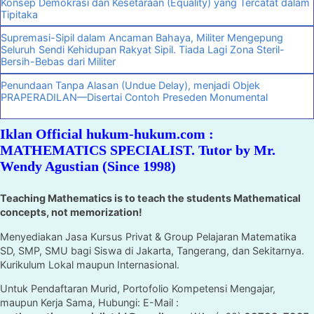
Konsep Demokrasi dan Kesetaraan (Equality) yang Tercatat dalam
Tipitaka
Supremasi-Sipil dalam Ancaman Bahaya, Militer Mengepung
Seluruh Sendi Kehidupan Rakyat Sipil. Tiada Lagi Zona Steril-
Bersih-Bebas dari Militer
Penundaan Tanpa Alasan (Undue Delay), menjadi Objek
PRAPERADILAN—Disertai Contoh Preseden Monumental
Iklan Official hukum-hukum.com :
MATHEMATICS SPECIALIST. Tutor by Mr.
Wendy Agustian (Since 1998)
Teaching Mathematics is to teach the students Mathematical
concepts, not memorization!
Menyediakan Jasa Kursus Privat & Group Pelajaran Matematika
SD, SMP, SMU bagi Siswa di Jakarta, Tangerang, dan Sekitarnya.
Kurikulum Lokal maupun Internasional.
Untuk Pendaftaran Murid, Portofolio Kompetensi Mengajar,
maupun Kerja Sama, Hubungi: E-Mail :