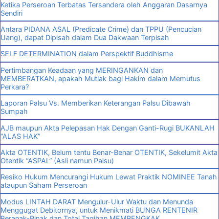
Ketika Perseroan Terbatas Tersandera oleh Anggaran Dasarnya
Sendiri
Antara PIDANA ASAL (Predicate Crime) dan TPPU (Pencucian
Uang), dapat Dipisah dalam Dua Dakwaan Terpisah
SELF DETERMINATION dalam Perspektif Buddhisme
Pertimbangan Keadaan yang MERINGANKAN dan
MEMBERATKAN, apakah Mutlak bagi Hakim dalam Memutus
Perkara?
Laporan Palsu Vs. Memberikan Keterangan Palsu Dibawah
Sumpah
AJB maupun Akta Pelepasan Hak Dengan Ganti-Rugi BUKANLAH
“ALAS HAK”
Akta OTENTIK, Belum tentu Benar-Benar OTENTIK, Sekelumit Akta
Otentik “ASPAL” (Asli namun Palsu)
Resiko Hukum Mencurangi Hukum Lewat Praktik NOMINEE Tanah
ataupun Saham Perseroan
Modus LINTAH DARAT Mengulur-Ulur Waktu dan Menunda
Menggugat Debitornya, untuk Menikmati BUNGA RENTENIR
Beranak-Pinak dan Total Tagihan MEMBENGKAK