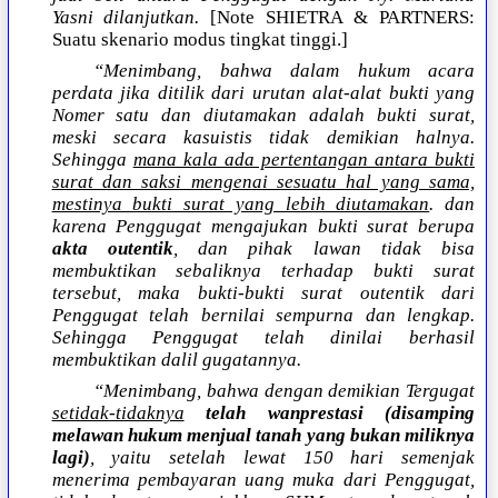
Yasni dilanjutkan.
[Note SHIETRA & PARTNERS:
Suatu skenario modus tingkat tinggi.]
“Menimbang, bahwa dalam hukum acara
perdata jika ditilik dari urutan alat-alat bukti yang
Nomer satu dan diutamakan adalah bukti surat,
meski secara kasuistis tidak demikian halnya.
Sehingga
mana kala ada pertentangan antara bukti
surat dan saksi mengenai sesuatu hal yang sama,
mestinya bukti surat yang lebih diutamakan
. dan
karena Penggugat mengajukan bukti surat berupa
akta outentik
, dan pihak lawan tidak bisa
membuktikan sebaliknya terhadap bukti surat
tersebut, maka bukti-bukti surat outentik dari
Penggugat telah bernilai sempurna dan lengkap.
Sehingga Penggugat telah dinilai berhasil
membuktikan dalil gugatannya.
“Menimbang, bahwa dengan demikian Tergugat
setidak-tidaknya
telah wanprestasi (disamping
melawan hukum menjual tanah yang bukan miliknya
lagi)
, yaitu setelah lewat 150 hari semenjak
menerima pembayaran uang muka dari Penggugat,