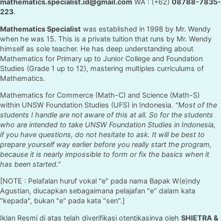
mathematics.specialist.id@gmail.com
WA : (+62)
08788-7835-
223
.
Mathematics Specialist
was established in 1998 by Mr. Wendy
when he was 15. This is a private tuition that runs by Mr. Wendy
himself as sole teacher. He has deep understanding about
Mathematics for Primary up to Junior College and Foundation
Studies (Grade 1 up to 12), mastering multiples curriculums of
Mathematics.
Mathematics for Commerce (Math-C) and Science (Math-S)
within UNSW Foundation Studies (UFS) in Indonesia.
"Most of the
students I handle are not aware of this at all. So for the students
who are intended to take UNSW Foundation Studies in Indonesia,
if you have questions, do not hesitate to ask. It will be best to
prepare yourself way earlier before you really start the program,
because it is nearly impossible to form or fix the basics when it
has been started."
[NOTE : Pelafalan huruf vokal "e" pada nama Bapak W(e)ndy
Agustian, diucapkan sebagaimana pelajafan "e" dalam kata
"kepada", bukan "e" pada kata "sen".]
Iklan Resmi di atas telah diverifikasi otentikasinya oleh
SHIETRA &