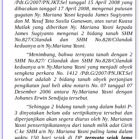
/Pdt.G/2007/PN.JKT.Sel tanggal 15 April 2008 yang
dibacakan tanggal 17 April 2008, mengenai putusan
gugatan Ny. Mariana Yasni kepada James Sugiyanto
dan M. Yusuf Tata Susila Gunawan, atas surat Kuasa
Mutlak yang diberikan Ny. Mariana Yasni kepada
James Sugiyanto mengenai 2 bidang tanah SHM
No.827/Cilandak dan SHM No.828/Cilandak
keduanya a/n Ny.Mariana Yasni.
“Menimbang, bahwa ternyata tanah dengan 2
SHM No.827/ Cilandak dan SHM No.828/Cilandak
keduanya a/n Ny.Mariana Yasni yang menjadi obyek
sengketa perkara No. 1412 /Pdt.G/2007/PN.JKT.Sel
tersebut adalah 2 bidang tanah obyek perjanjian
pengikatan jual beli akta notaris No. 07 tanggal 07
Desember 2006 antara Ny.Mariana Yasni dengan
Johanes Erwin Sendjaja tersebut.
“Sehingga 2 bidang tanah yang dalam bukti P-
3 dinyatakan belum ada sertipikatnya tersebut dan
diperjanjikan akan segera diurus oleh Ny. Marianan
Yasni pensertipikatannya dari tanah milik adat Girik
C ke SHM a/n Ny. Mariana Yasni paling lama dalam
waktu 150 hari sejak di DP,
ternyata sejak lama