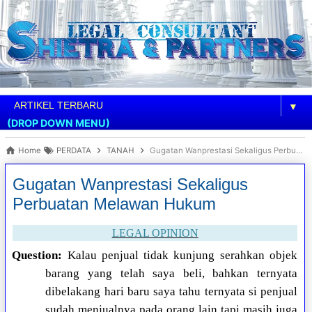
▼
(DROP DOWN MENU)
Home
PERDATA
TANAH
Gugatan Wanprestasi Sekaligus Perbuatan Melawan Hukum
Gugatan Wanprestasi Sekaligus
Perbuatan Melawan Hukum
LEGAL OPINION
Question:
Kalau penjual tidak kunjung serahkan objek
barang yang telah saya beli, bahkan ternyata
dibelakang hari baru saya tahu ternyata si penjual
sudah menjualnya pada orang lain tapi masih juga