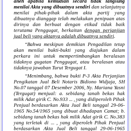
aneh apabila kemudian secara tidak langsung
menilai Akta yang dibuatnya sendiri
dan selanjutnya
menilai pihak-pihak dalam akta partij yang
dibuatnya dianggap telah melakukan penipuan atas
dirinya dan berbuat dengan etikad tidak baik
terutama Penggugat, berkaitan
dengan perjanjian
jual beli yang aktanya adalah dibuatnya sendiri
.
“Bahwa meskipun demikian Pengadilan tetap
akan menilai bukti-bukti yang diajukan dalam
perkara ini untuk mempertimbangkan beralasan
tidaknya gugatan Penggugat, atau beralasan atau
tidaknya jawaban Turut Tergugat I.
“Menimbang, bahwa bukti P-3 Akta Perjanjian
Pengikatan Jual Beli Notaris Bidiono Widjaja, SH
No.07 tanggal 07 Desember 2006, Ny. Mariana Yasni
(Tergugat) menjual: a. sebidang tanah bekas hak
milik Adat girik C. No.933 ... , yang didiperoleh Pihak
Penjual berdasarkan Akta Jual Beli tanggal 29-06-
1965 No.54/1965 yang dibuat dihadapan Camat; b.
sebidang tanah bekas hak milik Adat girik C. No.383
yang terletak di ... , yang diperoleh Pihak Penjual
berdasarkan Akta Jual Beli tanggal 29-06-1965