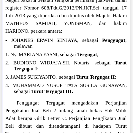
Negeri Jakarta Selatan sengketa perikatan jual-beli tanah
register Nomor 608/Pdt.G/2012/PN.JKT.Sel. tanggal 17
Juli 2013 yang diperiksa dan diputus oleh Majelis Hakim
MATHEUS SAMIAJI, YONISMAN, dan hakim
HARIONO, perkara antara:
- JOHANES ERWIN SENJAYA, sebagai
Penggugat
;
melawan
1. Ny. MARIANA YASNI, sebagai
Tergugat
;
2. BUDIONO WIDJAJA,SH. Notaris, sebagai
Turut
Tergugat
I
;
3. JAMES SUGIYANTO, sebagai
Turut Tergugat II
;
4. MUHAMMAD YUSUF TATA SUSILA GUNAWAN,
sebagai
Turut Tergugat III.
Penggugat Tergugat mengadakan Perjanjian
Pengikatan Jual Beli 2 bidang tanah bekas Hak Milik
Adat berupa Girik Letter C. Perjanjian Pengikatan Jual
Beli dibuat dan ditandatangani di hadapan Turut