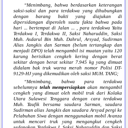
“Menimbang, bahwa berdasarkan keterangan
saksi-saksi dan para terdakwa yang dihubungkan
dengan barang bukti yang diajukan di
dipersidangan diperoleh suatu fakta bahwa pada
hari ... bertempat di Jalan ... , para terdakwa Yaitu
Terdakwa I, Terdakwa II, Saksi Naharuddin, Saksi
Muh. Asdarul Bin Muh. Dahrul, Arsyad, Sudirman
Alias Jangkis dan Sarman (belum tertangkap dan
menjadi DPO) telah mengambil isi muatan yaitu 120
karung berisikan cengkeh kering dengan berat
sekitar dengan berat sekitar 7.945 kg yang dimuat
didalam bak truk warna merah nomor Polisi DT-
9129-HJ yang dikemudikan oleh saksi MUH. TANG;
“Menimbang, bahwa para terdakwa
sebelumnya
telah mempersiapkan
akan mengambil
cengkeh yang dimuat oleh mobil truk dari Kolaka
Utara Sulawesi Tenggara dengan cara terdakwa
Muh. Taufik bersama saudara Sarman, saudara
Sudirman alias Jangkis dan saudara Arsyad pergi ke
Pelabuhan Siwa dengan menggunakan mobil Avanza
untuk mencari truk yang mengangkut cengkeh
sedangkan Terdakwa I, Saksi Naharuddin dan Saksi