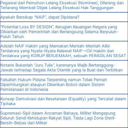
Pegawai dari Pemohon Lelang Eksekusi (Nominee), Dilarang dan
Terlarang Membeli Objek Lelang Eksekusi Hak Tanggungan
Apakah Bersikap “NAIF”, dapat Dipidana?
“Potential Loss BY DESIGN”, Kerugian Keuangan Negara yang
Dibiarkan oleh Pemerintah dan Berlangsung Selama Berpuluh-
Puluh Tahun
Adslah NAIF Hakim yang Memakan Mentah-Mentah Alibi
Terdakwa yang Nyata-Nyata Kelewat NAIF—Ciri Hakim dan
Terdakwa yang KORUP BERJEMAAH, sebuah PERADILAN SESAT
Notaris Bukanlah “Juru Tulis”, karenanya Wajib Bertanggung-
Jawab terhadap Segala Akta Otentik yang Ia Buat dan Terbitkan
Falsafah Hukum Pidana Terpenting namun Tidak Pernah
Diperhitungkan ataupun Diberikan Bobot dalam Sistem
Pemidanaan dI Indonesia
Konsep Demokrasi dan Kesetaraan (Equality) yang Tercatat dalam
Tipitaka
Supremasi-Sipil dalam Ancaman Bahaya, Militer Mengepung
Seluruh Sendi Kehidupan Rakyat Sipil. Tiada Lagi Zona Steril-
Bersih-Bebas dari Militer