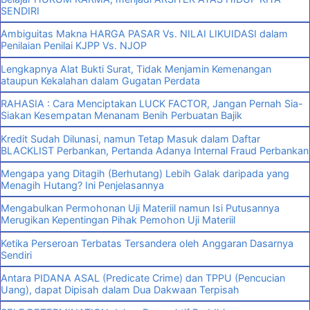
SENDIRI
Ambiguitas Makna HARGA PASAR Vs. NILAI LIKUIDASI dalam
Penilaian Penilai KJPP Vs. NJOP
Lengkapnya Alat Bukti Surat, Tidak Menjamin Kemenangan
ataupun Kekalahan dalam Gugatan Perdata
RAHASIA : Cara Menciptakan LUCK FACTOR, Jangan Pernah Sia-
Siakan Kesempatan Menanam Benih Perbuatan Bajik
Kredit Sudah Dilunasi, namun Tetap Masuk dalam Daftar
BLACKLIST Perbankan, Pertanda Adanya Internal Fraud Perbankan
Mengapa yang Ditagih (Berhutang) Lebih Galak daripada yang
Menagih Hutang? Ini Penjelasannya
Mengabulkan Permohonan Uji Materiil namun Isi Putusannya
Merugikan Kepentingan Pihak Pemohon Uji Materiil
Ketika Perseroan Terbatas Tersandera oleh Anggaran Dasarnya
Sendiri
Antara PIDANA ASAL (Predicate Crime) dan TPPU (Pencucian
Uang), dapat Dipisah dalam Dua Dakwaan Terpisah