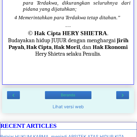
para Terdakwa, dikurangkan seluruhnya dari
pidana yang dijatuhkan;
4 Memerintahkan para Terdakwa tetap ditahan.”
…
©
Hak Cipta HERY SHIETRA
.
Budayakan hidup JUJUR dengan menghargai
Jirih
Payah
,
Hak Cipta
,
Hak Moril
, dan
Hak Ekonomi
Hery Shietra selaku Penulis.
‹
›
Beranda
Lihat versi web
RECENT ARTICLES
Belajar HUKUM KARMA, menjadi ARSITEK ATAS HIDUP KITA