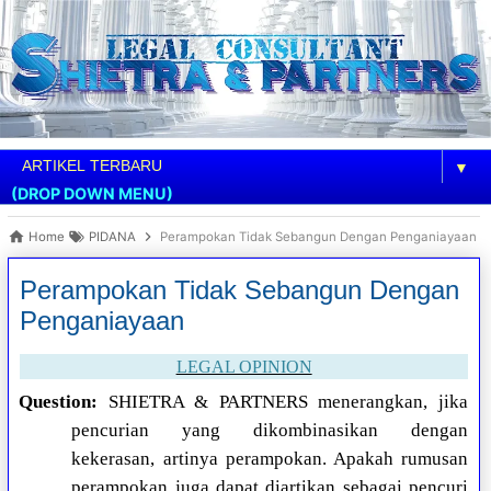
▼
(DROP DOWN MENU)
Home
PIDANA
Perampokan Tidak Sebangun Dengan Penganiayaan
Perampokan Tidak Sebangun Dengan
Penganiayaan
LEGAL OPINION
Question:
SHIETRA & PARTNERS menerangkan, jika
pencurian yang dikombinasikan dengan
kekerasan, artinya perampokan. Apakah rumusan
perampokan juga dapat diartikan sebagai pencuri