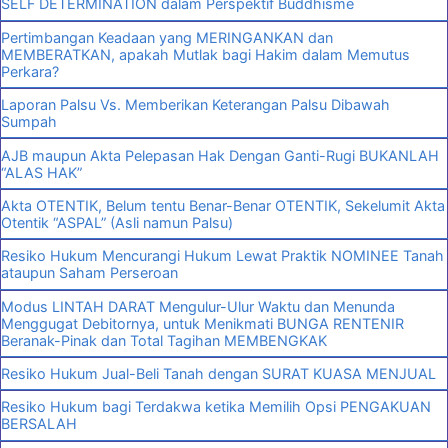
SELF DETERMINATION dalam Perspektif Buddhisme
Pertimbangan Keadaan yang MERINGANKAN dan
MEMBERATKAN, apakah Mutlak bagi Hakim dalam Memutus
Perkara?
Laporan Palsu Vs. Memberikan Keterangan Palsu Dibawah
Sumpah
AJB maupun Akta Pelepasan Hak Dengan Ganti-Rugi BUKANLAH
“ALAS HAK”
Akta OTENTIK, Belum tentu Benar-Benar OTENTIK, Sekelumit Akta
Otentik “ASPAL” (Asli namun Palsu)
Resiko Hukum Mencurangi Hukum Lewat Praktik NOMINEE Tanah
ataupun Saham Perseroan
Modus LINTAH DARAT Mengulur-Ulur Waktu dan Menunda
Menggugat Debitornya, untuk Menikmati BUNGA RENTENIR
Beranak-Pinak dan Total Tagihan MEMBENGKAK
Resiko Hukum Jual-Beli Tanah dengan SURAT KUASA MENJUAL
Resiko Hukum bagi Terdakwa ketika Memilih Opsi PENGAKUAN
BERSALAH