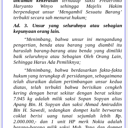
ancaman kekerasan
terhadap saksi Frederinko
Haryanto Winyo sehingga Majelis Hakim
berpendapat unsur ‘Mengambil Sesuatu Barang’
terbukti secara sah menurut hukum;
Ad. 3. Unsur yang seluruhnya atau sebagian
kepunyaan orang lain.
“Menimbang, bahwa unsur ini mengandung
pengertian, benda atau barang yang diambil itu
haruslah barang-barang atau benda yang dimiliki
baik seluruhnya atau Sebagian Oleh Orang Lain,
Sehingga Harus Ada Pemiliknya;
“Menimbang, bahwa berdasarkan fakta-fakta
hukum yang terungkap di persidangan, sebagaimana
telah diuraikan dalam pertimbangan unsur kedua
diatas, telah terbukti bahwa berisikan cengkeh
kering dengan berat sekitar dengan berat sekitar
7.945 kg adalah milik saksi Sopan Sopyan alias
Apang Bin. H. Sopyan dan saksi Ahmad Amiruddin
Bin H. Sawedi, sedangkan dompet kulit berwarna
coklat berisi uang tunai sejumlah lebih Rp.
2.000.000,- dan 1 unit HP merk Nokia adalah
barang-barang milik saksi Muh. Tang dan dompet