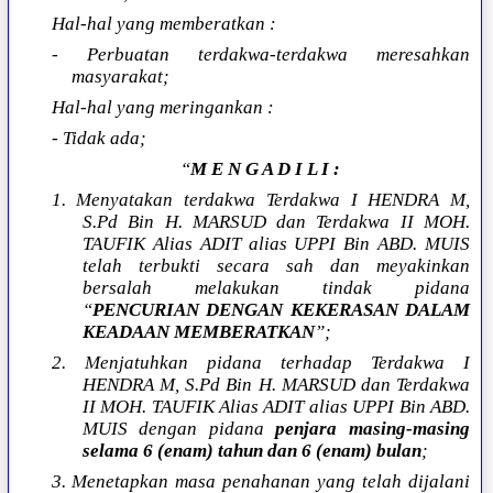
Hal-hal yang memberatkan :
- Perbuatan terdakwa-terdakwa meresahkan
masyarakat;
Hal-hal yang meringankan :
- Tidak ada;
“
M E N G A D I L I :
1. Menyatakan terdakwa Terdakwa I HENDRA M,
S.Pd Bin H. MARSUD dan Terdakwa II MOH.
TAUFIK Alias ADIT alias UPPI Bin ABD. MUIS
telah terbukti secara sah dan meyakinkan
bersalah melakukan tindak pidana
“
PENCURIAN DENGAN KEKERASAN DALAM
KEADAAN MEMBERATKAN
”;
2. Menjatuhkan pidana terhadap Terdakwa I
HENDRA M, S.Pd Bin H. MARSUD dan Terdakwa
II MOH. TAUFIK Alias ADIT alias UPPI Bin ABD.
MUIS dengan pidana
penjara masing-masing
selama 6 (enam) tahun dan 6 (enam) bulan
;
3. Menetapkan masa penahanan yang telah dijalani