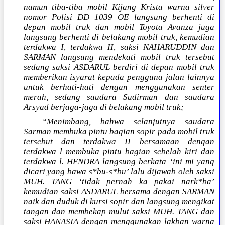
namun tiba-tiba mobil Kijang Krista warna silver
nomor Polisi DD 1039 OE langsung berhenti di
depan mobil truk dan mobil Toyota Avanza juga
langsung berhenti di belakang mobil truk, kemudian
terdakwa I, terdakwa II, saksi NAHARUDDIN dan
SARMAN langsung mendekati mobil truk tersebut
sedang saksi ASDARUL berdiri di depan mobil truk
memberikan isyarat kepada pengguna jalan lainnya
untuk berhati-hati dengan menggunakan senter
merah, sedang saudara Sudirman dan saudara
Arsyad berjaga-jaga di belakang mobil truk;
“Menimbang, bahwa selanjutnya saudara
Sarman membuka pintu bagian sopir pada mobil truk
tersebut dan terdakwa II bersamaan dengan
terdakwa l membuka pintu bagian sebelah kiri dan
terdakwa l. HENDRA langsung berkata ‘ini mi yang
dicari yang bawa s*bu-s*bu’ lalu dijawab oleh saksi
MUH. TANG ‘tidak pernah ka pakai nark*ba’
kemudian saksi ASDARUL bersama dengan SARMAN
naik dan duduk di kursi sopir dan langsung mengikat
tangan dan membekap mulut saksi MUH. TANG dan
saksi HANASIA dengan menggunakan lakban warna