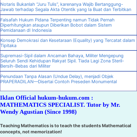
Notaris Bukanlah “Juru Tulis”, karenanya Wajib Bertanggung-
Jawab terhadap Segala Akta Otentik yang Ia Buat dan Terbitkan
Falsafah Hukum Pidana Terpenting namun Tidak Pernah
Diperhitungkan ataupun Diberikan Bobot dalam Sistem
Pemidanaan dI Indonesia
Konsep Demokrasi dan Kesetaraan (Equality) yang Tercatat dalam
Tipitaka
Supremasi-Sipil dalam Ancaman Bahaya, Militer Mengepung
Seluruh Sendi Kehidupan Rakyat Sipil. Tiada Lagi Zona Steril-
Bersih-Bebas dari Militer
Penundaan Tanpa Alasan (Undue Delay), menjadi Objek
PRAPERADILAN—Disertai Contoh Preseden Monumental
Iklan Official hukum-hukum.com :
MATHEMATICS SPECIALIST. Tutor by Mr.
Wendy Agustian (Since 1998)
Teaching Mathematics is to teach the students Mathematical
concepts, not memorization!