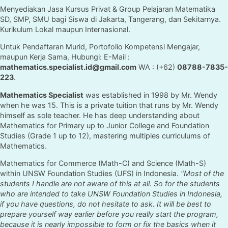
Menyediakan Jasa Kursus Privat & Group Pelajaran Matematika
SD, SMP, SMU bagi Siswa di Jakarta, Tangerang, dan Sekitarnya.
Kurikulum Lokal maupun Internasional.
Untuk Pendaftaran Murid, Portofolio Kompetensi Mengajar,
maupun Kerja Sama, Hubungi: E-Mail :
mathematics.specialist.id@gmail.com
WA : (+62)
08788-7835-
223
.
Mathematics Specialist
was established in 1998 by Mr. Wendy
when he was 15. This is a private tuition that runs by Mr. Wendy
himself as sole teacher. He has deep understanding about
Mathematics for Primary up to Junior College and Foundation
Studies (Grade 1 up to 12), mastering multiples curriculums of
Mathematics.
Mathematics for Commerce (Math-C) and Science (Math-S)
within UNSW Foundation Studies (UFS) in Indonesia.
"Most of the
students I handle are not aware of this at all. So for the students
who are intended to take UNSW Foundation Studies in Indonesia,
if you have questions, do not hesitate to ask. It will be best to
prepare yourself way earlier before you really start the program,
because it is nearly impossible to form or fix the basics when it