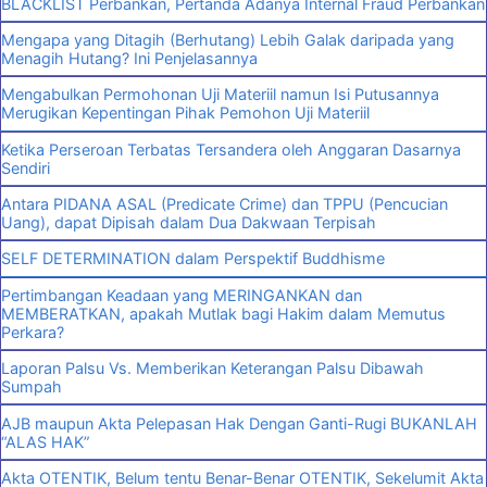
BLACKLIST Perbankan, Pertanda Adanya Internal Fraud Perbankan
Mengapa yang Ditagih (Berhutang) Lebih Galak daripada yang
Menagih Hutang? Ini Penjelasannya
Mengabulkan Permohonan Uji Materiil namun Isi Putusannya
Merugikan Kepentingan Pihak Pemohon Uji Materiil
Ketika Perseroan Terbatas Tersandera oleh Anggaran Dasarnya
Sendiri
Antara PIDANA ASAL (Predicate Crime) dan TPPU (Pencucian
Uang), dapat Dipisah dalam Dua Dakwaan Terpisah
SELF DETERMINATION dalam Perspektif Buddhisme
Pertimbangan Keadaan yang MERINGANKAN dan
MEMBERATKAN, apakah Mutlak bagi Hakim dalam Memutus
Perkara?
Laporan Palsu Vs. Memberikan Keterangan Palsu Dibawah
Sumpah
AJB maupun Akta Pelepasan Hak Dengan Ganti-Rugi BUKANLAH
“ALAS HAK”
Akta OTENTIK, Belum tentu Benar-Benar OTENTIK, Sekelumit Akta