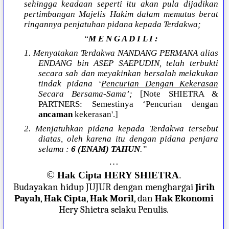
sehingga keadaan seperti itu akan pula dijadikan
pertimbangan Majelis Hakim dalam memutus berat
ringannya penjatuhan pidana kepada Terdakwa;
“
M E N G A D I L I :
1. Menyatakan Terdakwa NANDANG PERMANA alias
ENDANG bin ASEP SAEPUDIN, telah terbukti
secara sah dan meyakinkan bersalah melakukan
tindak pidana ‘
Pencurian Dengan Kekerasan
Secara Bersama-Sama’;
[Note SHIETRA &
PARTNERS: Semestinya ‘Pencurian dengan
ancaman
kekerasan'.]
2. Menjatuhkan pidana kepada Terdakwa tersebut
diatas, oleh karena itu dengan pidana penjara
selama :
6 (ENAM) TAHUN
.”
…
©
Hak Cipta HERY SHIETRA
.
Budayakan hidup JUJUR dengan menghargai
Jirih
Payah
,
Hak Cipta
,
Hak Moril
, dan
Hak Ekonomi
Hery Shietra selaku Penulis.