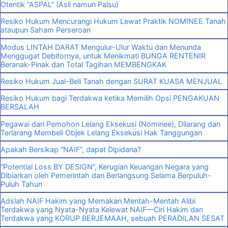
Otentik “ASPAL” (Asli namun Palsu)
Resiko Hukum Mencurangi Hukum Lewat Praktik NOMINEE Tanah
ataupun Saham Perseroan
Modus LINTAH DARAT Mengulur-Ulur Waktu dan Menunda
Menggugat Debitornya, untuk Menikmati BUNGA RENTENIR
Beranak-Pinak dan Total Tagihan MEMBENGKAK
Resiko Hukum Jual-Beli Tanah dengan SURAT KUASA MENJUAL
Resiko Hukum bagi Terdakwa ketika Memilih Opsi PENGAKUAN
BERSALAH
Pegawai dari Pemohon Lelang Eksekusi (Nominee), Dilarang dan
Terlarang Membeli Objek Lelang Eksekusi Hak Tanggungan
Apakah Bersikap “NAIF”, dapat Dipidana?
“Potential Loss BY DESIGN”, Kerugian Keuangan Negara yang
Dibiarkan oleh Pemerintah dan Berlangsung Selama Berpuluh-
Puluh Tahun
Adslah NAIF Hakim yang Memakan Mentah-Mentah Alibi
Terdakwa yang Nyata-Nyata Kelewat NAIF—Ciri Hakim dan
Terdakwa yang KORUP BERJEMAAH, sebuah PERADILAN SESAT