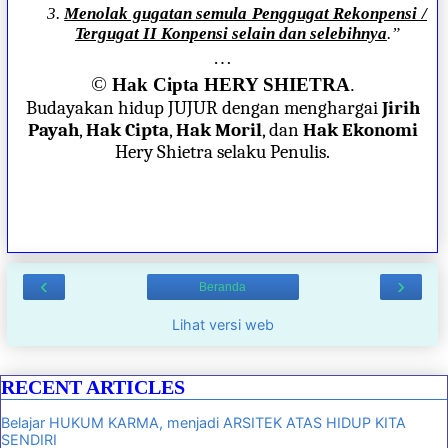
3.
Menolak gugatan semula Penggugat Rekonpensi /
Tergugat II Konpensi selain dan selebihnya
.”
…
©
Hak Cipta HERY SHIETRA
.
Budayakan hidup JUJUR dengan menghargai
Jirih
Payah
,
Hak Cipta
,
Hak Moril
, dan
Hak Ekonomi
Hery Shietra selaku Penulis.
‹
›
Beranda
Lihat versi web
RECENT ARTICLES
Belajar HUKUM KARMA, menjadi ARSITEK ATAS HIDUP KITA
SENDIRI