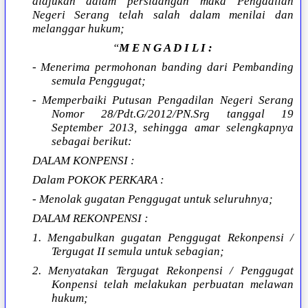
diajukan dalam persidangan maka Pengadilan
Negeri Serang telah salah dalam menilai dan
melanggar hukum;
“
M E N G A D I L I :
- Menerima permohonan banding dari Pembanding
semula Penggugat;
- Memperbaiki Putusan Pengadilan Negeri Serang
Nomor 28/Pdt.G/2012/PN.Srg tanggal 19
September 2013, sehingga amar selengkapnya
sebagai berikut:
DALAM KONPENSI :
Dalam POKOK PERKARA :
- Menolak gugatan Penggugat untuk seluruhnya;
DALAM REKONPENSI :
1. Mengabulkan gugatan Penggugat Rekonpensi /
Tergugat II semula untuk sebagian;
2. Menyatakan Tergugat Rekonpensi / Penggugat
Konpensi telah melakukan perbuatan melawan
hukum;