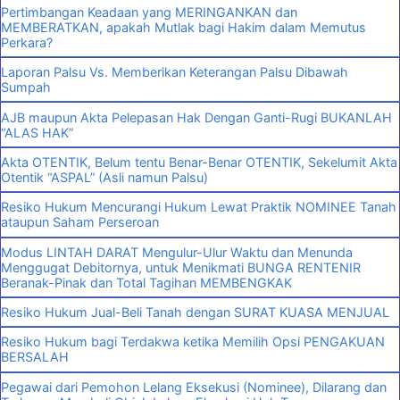
Pertimbangan Keadaan yang MERINGANKAN dan
MEMBERATKAN, apakah Mutlak bagi Hakim dalam Memutus
Perkara?
Laporan Palsu Vs. Memberikan Keterangan Palsu Dibawah
Sumpah
AJB maupun Akta Pelepasan Hak Dengan Ganti-Rugi BUKANLAH
“ALAS HAK”
Akta OTENTIK, Belum tentu Benar-Benar OTENTIK, Sekelumit Akta
Otentik “ASPAL” (Asli namun Palsu)
Resiko Hukum Mencurangi Hukum Lewat Praktik NOMINEE Tanah
ataupun Saham Perseroan
Modus LINTAH DARAT Mengulur-Ulur Waktu dan Menunda
Menggugat Debitornya, untuk Menikmati BUNGA RENTENIR
Beranak-Pinak dan Total Tagihan MEMBENGKAK
Resiko Hukum Jual-Beli Tanah dengan SURAT KUASA MENJUAL
Resiko Hukum bagi Terdakwa ketika Memilih Opsi PENGAKUAN
BERSALAH
Pegawai dari Pemohon Lelang Eksekusi (Nominee), Dilarang dan