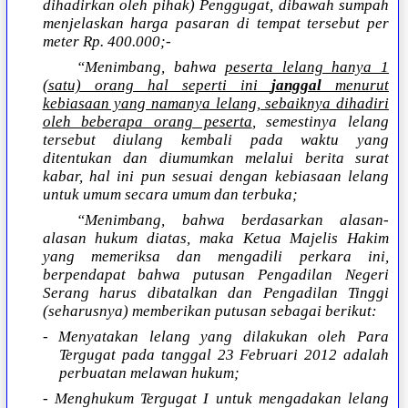
dihadirkan oleh pihak) Penggugat, dibawah sumpah
menjelaskan harga pasaran di tempat tersebut per
meter Rp. 400.000;-
“Menimbang, bahwa
peserta lelang hanya 1
(satu) orang hal seperti ini
janggal
menurut
kebiasaan yang namanya lelang, sebaiknya dihadiri
oleh beberapa orang peserta
, semestinya lelang
tersebut diulang kembali pada waktu yang
ditentukan dan diumumkan melalui berita surat
kabar, hal ini pun sesuai dengan kebiasaan lelang
untuk umum secara umum dan terbuka;
“Menimbang, bahwa berdasarkan alasan-
alasan hukum diatas, maka Ketua Majelis Hakim
yang memeriksa dan mengadili perkara ini,
berpendapat bahwa putusan Pengadilan Negeri
Serang harus dibatalkan dan Pengadilan Tinggi
(seharusnya) memberikan putusan sebagai berikut:
- Menyatakan lelang yang dilakukan oleh Para
Tergugat pada tanggal 23 Februari 2012 adalah
perbuatan melawan hukum;
- Menghukum Tergugat I untuk mengadakan lelang