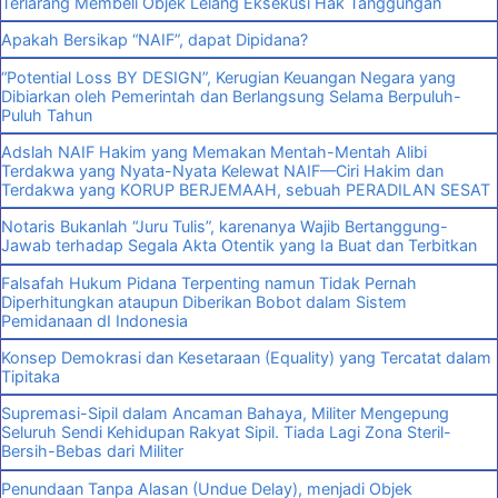
Terlarang Membeli Objek Lelang Eksekusi Hak Tanggungan
Apakah Bersikap “NAIF”, dapat Dipidana?
“Potential Loss BY DESIGN”, Kerugian Keuangan Negara yang
Dibiarkan oleh Pemerintah dan Berlangsung Selama Berpuluh-
Puluh Tahun
Adslah NAIF Hakim yang Memakan Mentah-Mentah Alibi
Terdakwa yang Nyata-Nyata Kelewat NAIF—Ciri Hakim dan
Terdakwa yang KORUP BERJEMAAH, sebuah PERADILAN SESAT
Notaris Bukanlah “Juru Tulis”, karenanya Wajib Bertanggung-
Jawab terhadap Segala Akta Otentik yang Ia Buat dan Terbitkan
Falsafah Hukum Pidana Terpenting namun Tidak Pernah
Diperhitungkan ataupun Diberikan Bobot dalam Sistem
Pemidanaan dI Indonesia
Konsep Demokrasi dan Kesetaraan (Equality) yang Tercatat dalam
Tipitaka
Supremasi-Sipil dalam Ancaman Bahaya, Militer Mengepung
Seluruh Sendi Kehidupan Rakyat Sipil. Tiada Lagi Zona Steril-
Bersih-Bebas dari Militer
Penundaan Tanpa Alasan (Undue Delay), menjadi Objek