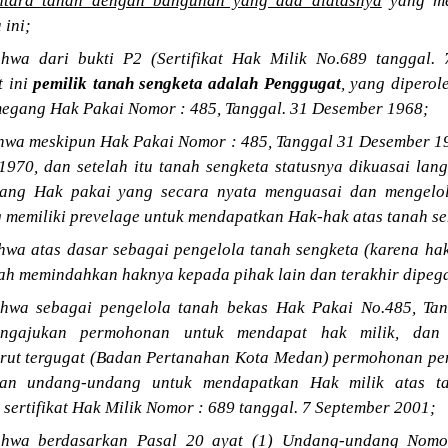
ntara tanah dengan bangunan yang ada diatasnya
yang me
 ini;
wa dari bukti P2 (Sertifikat Hak Milik No.689 tanggal.
t ini
pemilik tanah sengketa adalah Penggugat
, yang dipero
megang Hak Pakai Nomor : 485, Tanggal. 31 Desember 1968;
wa meskipun Hak Pakai Nomor : 485, Tanggal 31 Desember 19
1970, dan setelah itu tanah sengketa statusnya dikuasai la
gang Hak pakai yang secara nyata menguasai dan mengelol
 memiliki prevelage untuk mendapatkan Hak-hak atas tanah se
wa atas dasar sebagai pengelola tanah sengketa (karena hak
lah memindahkan haknya kepada pihak lain dan terakhir dipeg
hwa sebagai pengelola tanah bekas Hak Pakai No.485, Tan
engajukan permohonan untuk mendapat hak milik, dan
urut tergugat (Badan Pertanahan Kota Medan) permohonan pe
pkan undang-undang untuk mendapatkan Hak milik atas t
 sertifikat Hak Milik Nomor : 689 tanggal. 7 September 2001;
hwa berdasarkan Pasal 20 ayat (1) Undang-undang Nomo