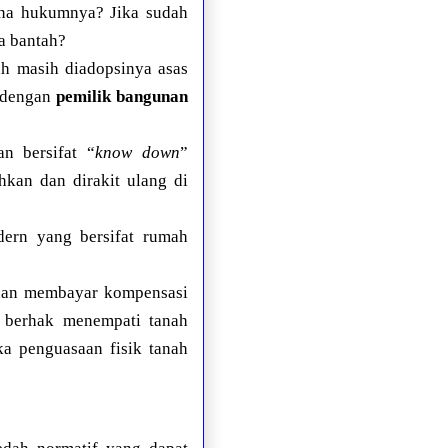
ana hukumnya? Jika sudah
a bantah?
ah masih diadopsinya asas
dengan
pemilik bangunan
n bersifat “
know down
”
hkan dan dirakit ulang di
dern yang bersifat rumah
unan membayar kompensasi
n berhak menempati tanah
a penguasaan fisik tanah