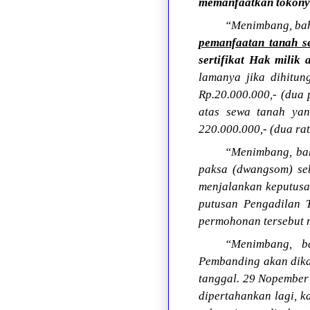
memanfaatkan tokony
“Menimbang, bah
pemanfaatan tanah s
sertifikat Hak milik
lamanya jika dihitun
Rp.20.000.000,- (dua 
atas sewa tanah yan
220.000.000,- (dua rat
“Menimbang, ba
paksa (dwangsom) sebe
menjalankan keputusa
putusan Pengadilan 
permohonan tersebut m
“Menimbang, b
Pembanding akan dika
tanggal. 29 Nopember
dipertahankan lagi, k