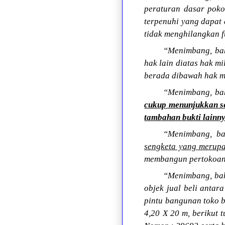
peraturan dasar pok
terpenuhi yang dapat
tidak menghilangkan fu
“Menimbang, bahw
hak lain diatas hak m
berada dibawah hak mi
“Menimbang, b
cukup menunjukkan ser
tambahan bukti lainn
“Menimbang, b
sengketa yang merupa
membangun pertokoan 
“Menimbang, bahw
objek jual beli ant
pintu bangunan toko b
4,20 X 20 m, berikut 