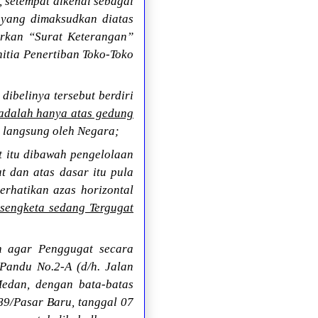
 setempat dikenal sebagai
 yang dimaksudkan diatas
rkan “Surat Keterangan”
itia Penertiban Toko-Toko
ibelinya tersebut berdiri
 adalah hanya atas gedung
i langsung oleh Negara;
t itu dibawah pengelolaan
 dan atas dasar itu pula
rhatikan azas horizontal
 sengketa sedang Tergugat
 agar Penggugat secara
Pandu No.2-A (d/h. Jalan
edan, dengan bata-batas
689/Pasar Baru, tanggal 07