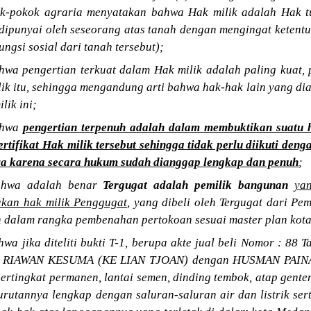
ok-pokok agraria menyatakan bahwa Hak milik adalah Hak t
 dipunyai oleh seseorang atas tanah dengan mengingat ketent
ngsi sosial dari tanah tersebut);
a pengertian terkuat dalam Hak milik adalah paling kuat, p
ilik itu, sehingga mengandung arti bahwa hak-hak lain yang 
lik ini;
ahwa
pengertian terpenuh adalah dalam membuktikan suatu h
tifikat Hak milik tersebut sehingga tidak perlu diikuti dengan
ya karena secara hukum sudah dianggap lengkap dan penuh
;
ahwa adalah benar
Tergugat adalah pemilik bangunan
yan
kan hak milik Penggugat
, yang dibeli oleh Tergugat dari P
dalam rangka pembenahan pertokoan sesuai master plan kot
a jika diteliti bukti T-1, berupa akte jual beli Nomor : 88 
ara RIAWAN KESUMA (KE LIAN TJOAN) dengan HUSMAN PAINAN
ertingkat permanen, lantai semen, dinding tembok, atap gent
turutannya lengkap dengan saluran-saluran air dan listrik se