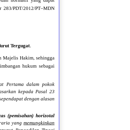
edah normatif yang dapat
omor 283/PDT/2012/PT–MDN
urut Tergugat
.
eh Majelis Hakim, sehingga
rtimbangan hukum sebagai
at Pertama dalam pokok
asarkan kepada Pasal 23
 sependapat dengan alasan
zas (pemisahan) horizotal
raria yang
memungkinkan