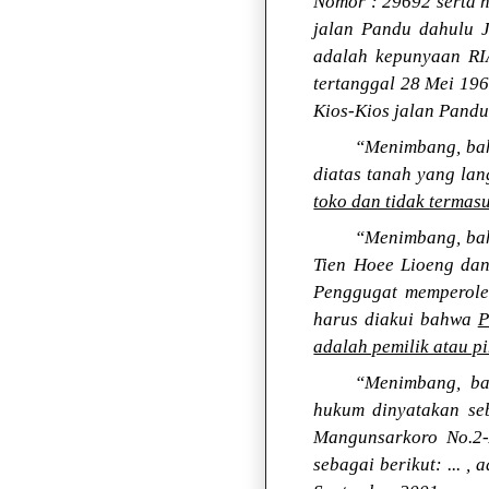
Nomor : 29692 serta h
jalan Pandu dahulu 
adalah kepunyaan R
tertanggal 28 Mei 19
Kios-Kios jalan Pand
“Menimbang, bah
diatas tanah yang lan
toko dan tidak termas
“Menimbang, bah
Tien Hoee Lioeng dan
Penggugat memperole
harus diakui bahwa
P
adalah pemilik atau p
“Menimbang, ba
hukum dinyatakan seb
Mangunsarkoro No.2-
sebagai berikut: ... 