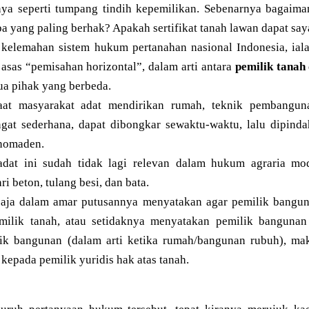
nya seperti tumpang tindih kepemilikan. Sebenarnya bagaim
a yang paling berhak? Apakah sertifikat tanah lawan dapat say
 kelemahan sistem hukum pertanahan nasional Indonesia, ial
asas “pemisahan horizontal”, dalam arti antara
pemilik tanah
dua pihak yang berbeda.
saat masyarakat adat mendirikan rumah, teknik pembanguna
gat sederhana, dapat dibongkar sewaktu-waktu, lalu dipinda
 nomaden.
dat ini sudah tidak lagi relevan dalam hukum agraria mo
i beton, tulang besi, dan bata.
saja dalam amar putusannya menyatakan agar pemilik bang
milik tanah, atau setidaknya menyatakan pemilik banguna
ik bangunan (dalam arti ketika rumah/bangunan rubuh), mak
kepada pemilik yuridis hak atas tanah.