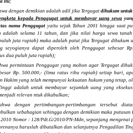
a itu
;
wa dengan demikian adalah adil jika Tergugat
dihukum untu
engketa kepada Penggugat untuk membayar uang sewa
yang
 atas nama Penggugat
yaitu sejak Tahun 2001 hingga saat pu
g adalah selama 11 tahun, dan jika nilai harga sewa tanah
puluh juta rupiah) maka adalah patut jika Tergugat dihukum 
g seyogianya dapat diperoleh oleh Penggugat sebesar Rp
us dua puluh juta rupiah);
hwa permintaan Penggugat yang mohon agar Tergugat dihu
sar Rp. 500.000,- (lima ratus ribu rupiah) setiap hari, apa
n Hakim yang telah mempunyai kekuatan hukum yang tetap, ol
Tinggi adalah untuk membayar sejumlah uang yang eksekusi
enjadi relevan ntuk dikabulkan;
ahwa dengan pertimbangan-pertimbangan tersebut diat
bulkan sebahagian sehingga dengan demikian maka putusan 
 2010 Nomor : 128/Pdt.G/2010/PN-Mdn, sepanjang mengenai p
arenanya haruslah dibatalkan dan selanjutnya Pengadilan Tin