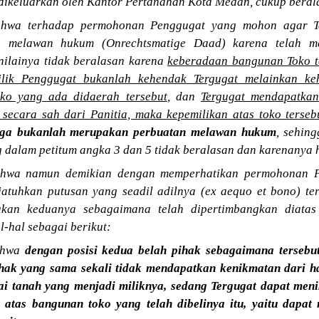
dikeluarkan oleh Kantor Pertanahan Kota Medan, cukup beral
hwa terhadap permohonan Penggugat yang mohon agar Te
n melawan hukum (Onrechtsmatige Daad) karena telah me
nilainya tidak beralasan karena
keberadaan bangunan Toko te
lik Penggugat bukanlah kehendak Tergugat melainkan ke
ko yang ada didaerah tersebut
, dan
Tergugat mendapatkan
secara sah dari Panitia, maka kepemilikan atas toko terse
gga bukanlah merupakan perbuatan melawan hukum
, sehin
 dalam petitum angka 3 dan 5 tidak beralasan dan karenanya h
hwa namun demikian dengan memperhatikan permohonan 
atuhkan putusan yang seadil adilnya (ex aequo et bono) te
kan keduanya sebagaimana telah dipertimbangkan diatas
-hal sebagai berikut:
ahwa
dengan posisi kedua belah pihak sebagaimana tersebut
ak yang sama sekali tidak mendapatkan kenikmatan dari hak
ai tanah yang menjadi miliknya, sedang Tergugat dapat men
 atas bangunan toko yang telah dibelinya itu, yaitu dapa