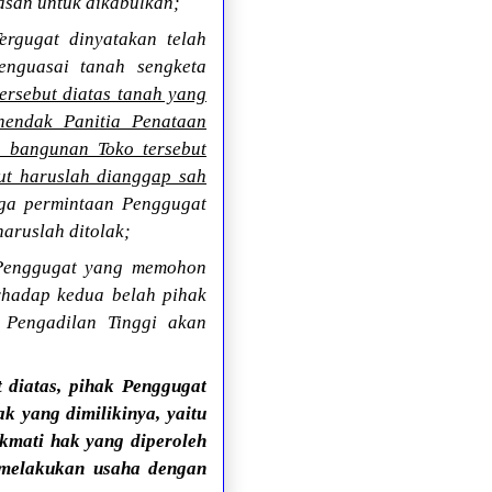
asan untuk dikabulkan;
rgugat dinyatakan telah
nguasai tanah sengketa
rsebut diatas tanah yang
hendak Panitia Penataan
 bangunan Toko tersebut
but haruslah dianggap sah
gga permintaan Penggugat
aruslah ditolak;
Penggugat yang memohon
rhadap kedua belah pihak
 Pengadilan Tinggi akan
 diatas, pihak Penggugat
 yang dimilikinya, yaitu
ikmati hak yang diperoleh
t melakukan usaha dengan