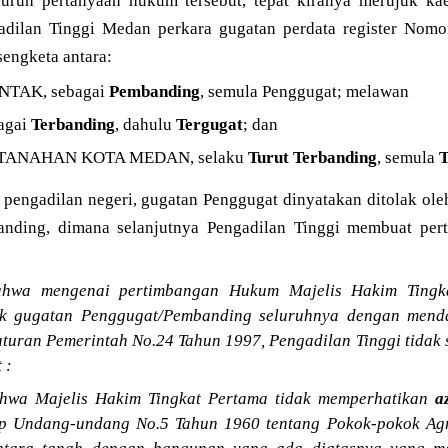
uruh pertanyaan hukum tersebut, tepat kiranya merujuk ka
ngadilan Tinggi Medan perkara gugatan perdata register N
sengketa antara:
NTAK, sebagai
Pembanding
, semula Penggugat; melawan
agai
Terbanding
, dahulu
Tergugat
; dan
RTANAHAN KOTA MEDAN, selaku
Turut Terbanding
, semula
T
 pengadilan negeri, gugatan Penggugat dinyatakan ditolak ol
nding, dimana selanjutnya Pengadilan Tinggi membuat pe
hwa mengenai pertimbangan Hukum Majelis Hakim Tingk
k gugatan Penggugat/Pembanding seluruhnya dengan mend
aturan Pemerintah No.24 Tahun 1997, Pengadilan Tinggi tidak
 :
hwa Majelis Hakim Tingkat Pertama tidak memperhatikan
a
ap Undang-undang No.5 Tahun 1960 tentang Pokok-pokok Ag