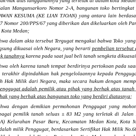
ak-hak atas langganannya yang terletak di dalam kota Medan,
Jalan Mangunsarkoro Nomor 2-A, bangunan toko bertingkat
IAWAN KESUMA (KE LIAN TJOAN) yang antara lain berdasa
67 Nomor 200/PPS/67 yang diberikan dan dikeluarkan oleh Pan
u Kota Medan;
wa dalam akta tersebut Tergugat mengakui bahwa Toko yang d
gsung dikuasai oleh Negara, yang berarti
pembelian tersebut
uk tanahnya
karena pada saat jual beli tanah sengketa dikuasa
wa oleh karena tanah tempat berdirinya pertokoan pada saa
 terakhir dipindahkan hak pengelolaannya kepada Penggugat
h Hak Milik dari Negara, maka secara hukum dengan mempe
enggugat adalah pemilik atau pihak yang berhak atas tanah
ihak yang berhak atas bangunan toko yang berdiri diatasnya
;
hwa dengan demikian permohonan Penggugat yang mohon
agai pemilik tanah seluas ± 83 M2 yang terletak di Jalan 
A) Kelurahan Pasar Baru, Kecamatan Medan Kota, Kota M
, adalah milik Penggugat, berdasarkan Sertifikat Hak Milik No.