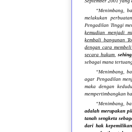
September 2001 yang 
“Menimbang, ba
melakukan perbuata
Pengadilan Tinggi me
kemudian menjadi mi
kembali bangunan To
dengan cara membeli 
secara hukum
,
sehin
sebagai mana tertuang
“Menimbang, ba
agar Pengadilan menj
maka dengan kedudu
mempertimbangkan hal
“Menimbang, b
adalah merupakan pih
tanah sengketa sebag
dari hak kepemilikan