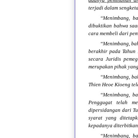
adanya pemisahan a
terjadi dalam sengketa
“Menimbang, bah
dibuktikan bahwa saa
cara membeli dari pe
“Menimbang, bah
berakhir pada Tahun 
secara Juridis peme
merupakan pihak yang
“Menimbang, bah
Thien Heoe Kioeng te
“Menimbang, ba
Penggugat telah m
dipersidangan dari T
syarat yang diteta
kepadanya diterbitkan
“Menimbang, ba