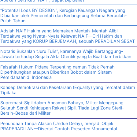
“Potential Loss BY DESIGN”, Kerugian Keuangan Negara yang
Dibiarkan oleh Pemerintah dan Berlangsung Selama Berpuluh-
Puluh Tahun
Adslah NAIF Hakim yang Memakan Mentah-Mentah Alibi
Terdakwa yang Nyata-Nyata Kelewat NAIF—Ciri Hakim dan
Terdakwa yang KORUP BERJEMAAH, sebuah PERADILAN SESAT
Notaris Bukanlah “Juru Tulis”, karenanya Wajib Bertanggung-
Jawab terhadap Segala Akta Otentik yang Ia Buat dan Terbitkan
Falsafah Hukum Pidana Terpenting namun Tidak Pernah
Diperhitungkan ataupun Diberikan Bobot dalam Sistem
Pemidanaan dI Indonesia
Konsep Demokrasi dan Kesetaraan (Equality) yang Tercatat dalam
Tipitaka
Supremasi-Sipil dalam Ancaman Bahaya, Militer Mengepung
Seluruh Sendi Kehidupan Rakyat Sipil. Tiada Lagi Zona Steril-
Bersih-Bebas dari Militer
Penundaan Tanpa Alasan (Undue Delay), menjadi Objek
PRAPERADILAN—Disertai Contoh Preseden Monumental