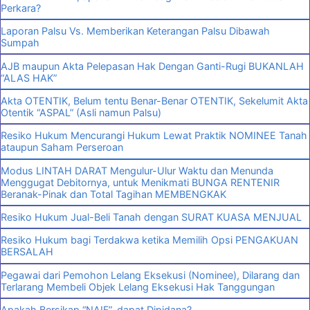
Perkara?
Laporan Palsu Vs. Memberikan Keterangan Palsu Dibawah
Sumpah
AJB maupun Akta Pelepasan Hak Dengan Ganti-Rugi BUKANLAH
“ALAS HAK”
Akta OTENTIK, Belum tentu Benar-Benar OTENTIK, Sekelumit Akta
Otentik “ASPAL” (Asli namun Palsu)
Resiko Hukum Mencurangi Hukum Lewat Praktik NOMINEE Tanah
ataupun Saham Perseroan
Modus LINTAH DARAT Mengulur-Ulur Waktu dan Menunda
Menggugat Debitornya, untuk Menikmati BUNGA RENTENIR
Beranak-Pinak dan Total Tagihan MEMBENGKAK
Resiko Hukum Jual-Beli Tanah dengan SURAT KUASA MENJUAL
Resiko Hukum bagi Terdakwa ketika Memilih Opsi PENGAKUAN
BERSALAH
Pegawai dari Pemohon Lelang Eksekusi (Nominee), Dilarang dan
Terlarang Membeli Objek Lelang Eksekusi Hak Tanggungan
Apakah Bersikap “NAIF”, dapat Dipidana?