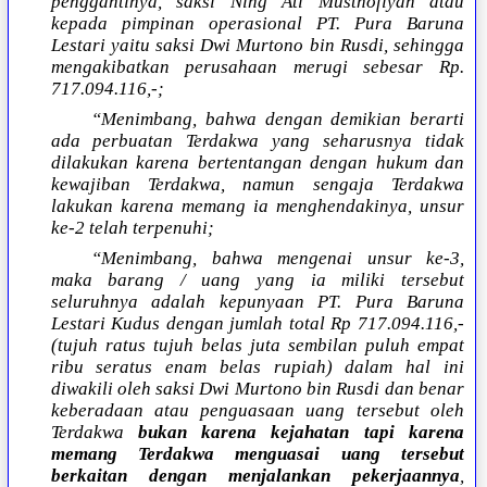
penggantinya, saksi Ning Ati Musthofiyah atau
kepada pimpinan operasional PT. Pura Baruna
Lestari yaitu saksi Dwi Murtono bin Rusdi, sehingga
mengakibatkan perusahaan merugi sebesar Rp.
717.094.116,-;
“Menimbang, bahwa dengan demikian berarti
ada perbuatan Terdakwa yang seharusnya tidak
dilakukan karena bertentangan dengan hukum dan
kewajiban Terdakwa, namun sengaja Terdakwa
lakukan karena memang ia menghendakinya, unsur
ke-2 telah terpenuhi;
“Menimbang, bahwa mengenai unsur ke-3,
maka barang / uang yang ia miliki tersebut
seluruhnya adalah kepunyaan PT. Pura Baruna
Lestari Kudus dengan jumlah total Rp 717.094.116,-
(tujuh ratus tujuh belas juta sembilan puluh empat
ribu seratus enam belas rupiah) dalam hal ini
diwakili oleh saksi Dwi Murtono bin Rusdi dan benar
keberadaan atau penguasaan uang tersebut oleh
Terdakwa
bukan karena kejahatan tapi karena
memang Terdakwa menguasai uang tersebut
berkaitan dengan menjalankan pekerjaannya
,