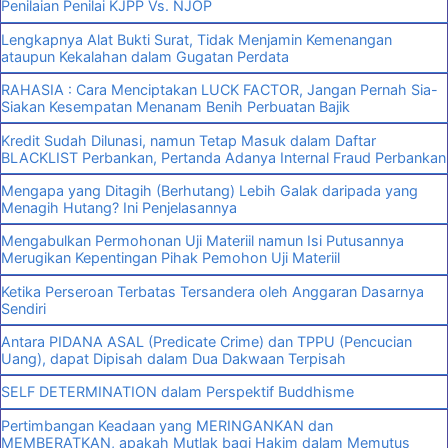
Penilaian Penilai KJPP Vs. NJOP
Lengkapnya Alat Bukti Surat, Tidak Menjamin Kemenangan
ataupun Kekalahan dalam Gugatan Perdata
RAHASIA : Cara Menciptakan LUCK FACTOR, Jangan Pernah Sia-
Siakan Kesempatan Menanam Benih Perbuatan Bajik
Kredit Sudah Dilunasi, namun Tetap Masuk dalam Daftar
BLACKLIST Perbankan, Pertanda Adanya Internal Fraud Perbankan
Mengapa yang Ditagih (Berhutang) Lebih Galak daripada yang
Menagih Hutang? Ini Penjelasannya
Mengabulkan Permohonan Uji Materiil namun Isi Putusannya
Merugikan Kepentingan Pihak Pemohon Uji Materiil
Ketika Perseroan Terbatas Tersandera oleh Anggaran Dasarnya
Sendiri
Antara PIDANA ASAL (Predicate Crime) dan TPPU (Pencucian
Uang), dapat Dipisah dalam Dua Dakwaan Terpisah
SELF DETERMINATION dalam Perspektif Buddhisme
Pertimbangan Keadaan yang MERINGANKAN dan
MEMBERATKAN, apakah Mutlak bagi Hakim dalam Memutus