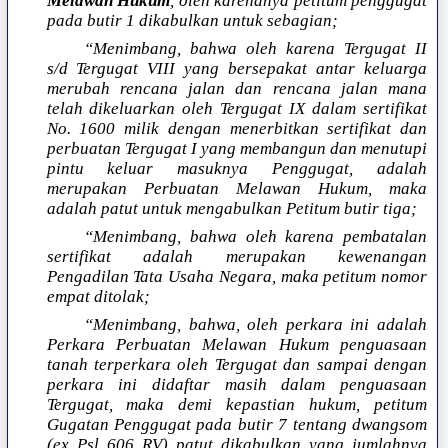
Melawan Hukum
, oleh karenanya petitum penggugat
pada butir 1 dikabulkan untuk sebagian;
“Menimbang, bahwa oleh karena Tergugat II
s/d Tergugat VIII yang bersepakat antar keluarga
merubah rencana jalan dan rencana jalan mana
telah dikeluarkan oleh Tergugat IX dalam sertifikat
No. 1600 milik dengan menerbitkan sertifikat dan
perbuatan Tergugat I yang membangun dan menutupi
pintu keluar masuknya Penggugat, adalah
merupakan Perbuatan Melawan Hukum, maka
adalah patut untuk mengabulkan Petitum butir tiga;
“Menimbang, bahwa oleh karena pembatalan
sertifikat adalah merupakan kewenangan
Pengadilan Tata Usaha Negara, maka petitum nomor
empat ditolak;
“Menimbang, bahwa, oleh perkara ini adalah
Perkara Perbuatan Melawan Hukum penguasaan
tanah terperkara oleh Tergugat dan sampai dengan
perkara ini didaftar masih dalam penguasaan
Tergugat, maka demi kepastian hukum, petitum
Gugatan Penggugat pada butir 7 tentang dwangsom
(ex Psl 606 RV) patut dikabulkan yang jumlahnya