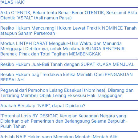
“ALAS HAK”
Akta OTENTIK, Belum tentu Benar-Benar OTENTIK, Sekelumit Akta
Otentik “ASPAL” (Asli namun Palsu)
Resiko Hukum Mencurangi Hukum Lewat Praktik NOMINEE Tanah
ataupun Saham Perseroan
Modus LINTAH DARAT Mengulur-Ulur Waktu dan Menunda
Menggugat Debitornya, untuk Menikmati BUNGA RENTENIR
Beranak-Pinak dan Total Tagihan MEMBENGKAK
Resiko Hukum Jual-Beli Tanah dengan SURAT KUASA MENJUAL
Resiko Hukum bagi Terdakwa ketika Memilih Opsi PENGAKUAN
BERSALAH
Pegawai dari Pemohon Lelang Eksekusi (Nominee), Dilarang dan
Terlarang Membeli Objek Lelang Eksekusi Hak Tanggungan
Apakah Bersikap “NAIF”, dapat Dipidana?
“Potential Loss BY DESIGN”, Kerugian Keuangan Negara yang
Dibiarkan oleh Pemerintah dan Berlangsung Selama Berpuluh-
Puluh Tahun
Adslah NAIF Hakim yang Memakan Mentah-Mentah Alibi