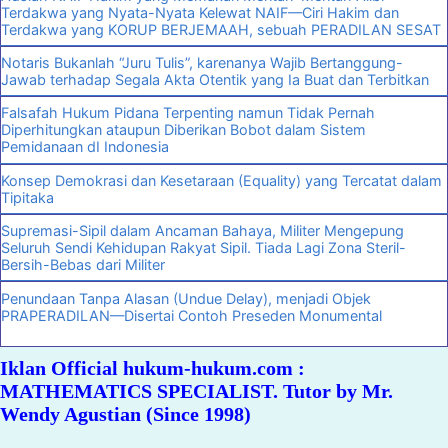
Terdakwa yang Nyata-Nyata Kelewat NAIF—Ciri Hakim dan
Terdakwa yang KORUP BERJEMAAH, sebuah PERADILAN SESAT
Notaris Bukanlah “Juru Tulis”, karenanya Wajib Bertanggung-
Jawab terhadap Segala Akta Otentik yang Ia Buat dan Terbitkan
Falsafah Hukum Pidana Terpenting namun Tidak Pernah
Diperhitungkan ataupun Diberikan Bobot dalam Sistem
Pemidanaan dI Indonesia
Konsep Demokrasi dan Kesetaraan (Equality) yang Tercatat dalam
Tipitaka
Supremasi-Sipil dalam Ancaman Bahaya, Militer Mengepung
Seluruh Sendi Kehidupan Rakyat Sipil. Tiada Lagi Zona Steril-
Bersih-Bebas dari Militer
Penundaan Tanpa Alasan (Undue Delay), menjadi Objek
PRAPERADILAN—Disertai Contoh Preseden Monumental
Iklan Official hukum-hukum.com :
MATHEMATICS SPECIALIST. Tutor by Mr.
Wendy Agustian (Since 1998)