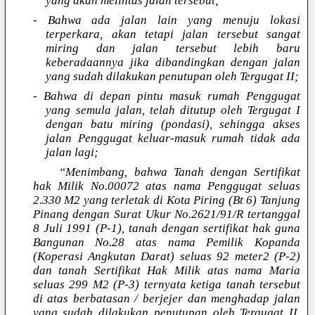
yang akan melintas jalan tersebut;
- Bahwa ada jalan lain yang menuju lokasi
terperkara, akan tetapi jalan tersebut sangat
miring dan jalan tersebut lebih baru
keberadaannya jika dibandingkan dengan jalan
yang sudah dilakukan penutupan oleh Tergugat II;
- Bahwa di depan pintu masuk rumah Penggugat
yang semula jalan, telah ditutup oleh Tergugat I
dengan batu miring (pondasi), sehingga akses
jalan Penggugat keluar-masuk rumah tidak ada
jalan lagi;
“Menimbang, bahwa Tanah dengan Sertifikat
hak Milik No.00072 atas nama Penggugat seluas
2.330 M2 yang terletak di Kota Piring (Bt 6) Tanjung
Pinang dengan Surat Ukur No.2621/91/R tertanggal
8 Juli 1991 (P-1), tanah dengan sertifikat hak guna
Bangunan No.28 atas nama Pemilik Kopanda
(Koperasi Angkutan Darat) seluas 92 meter2 (P-2)
dan tanah Sertifikat Hak Milik atas nama Maria
seluas 299 M2 (P-3) ternyata ketiga tanah tersebut
di atas berbatasan / berjejer dan menghadap jalan
yang sudah dilakukan penutupan oleh Tergugat II,