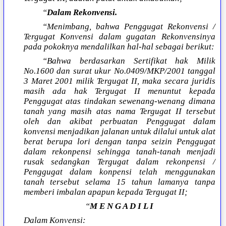
“
Dalam Rekonvensi.
“Menimbang, bahwa Penggugat Rekonvensi /
Tergugat Konvensi dalam gugatan Rekonvensinya
pada pokoknya mendalilkan hal-hal sebagai berikut:
“Bahwa berdasarkan Sertifikat hak Milik
No.1600 dan surat ukur No.0409/MKP/2001 tanggal
3 Maret 2001 milik Tergugat II, maka secara juridis
masih ada hak Tergugat II menuntut kepada
Penggugat atas tindakan sewenang-wenang dimana
tanah yang masih atas nama Tergugat II tersebut
oleh dan akibat perbuatan Penggugat dalam
konvensi menjadikan jalanan untuk dilalui untuk alat
berat berupa lori dengan tanpa seizin Penggugat
dalam rekonpensi sehingga tanah-tanah menjadi
rusak sedangkan Tergugat dalam rekonpensi /
Penggugat dalam konpensi telah menggunakan
tanah tersebut selama 15 tahun lamanya tanpa
memberi imbalan apapun kepada Tergugat II;
“
M E N G A D I L I
Dalam Konvensi: