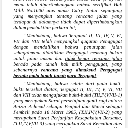
mana telah dipertimbangkan bahwa sertifikat Hak
Milik No.1600 atas nama Catry Jintar sepanjang
yang menyangkut tentang rencana jalan yang
terdapat di dalamnya tidak dapat dipertimbangkan
dalam pembuktian perkara ini;
“Menimbang, bahwa Tergugat II, III, IV, V, VI,
VII dan VIII telah menyangkal gugatan Penggugat
dengan mendalilkan bahwa penutupan jalan
sebagaimana didalilkan Penggugat memang bukan
untuk jalan umum dan
tidak benar rencana jalan
berada pada tanah hak milik penggugat, yang
sebenarnya
rencana yang dimaksud Penggugat
berada pada tanah-tanah para Tergugat
;
“Menimbang, bahwa selain dari pada bukti-
bukti tersebut diatas, Tergugat II, III, IV, V, VI, VII
dan VIII telah mengajukan bukti-bukti (TII,IV,V,VII-1)
yang merupakan Surat persetujuan ganti rugi antara
Anizar Achmad sebagai Penjual dan Maria sebagai
Pembeli pada 18 Maret 1985, (T.II,IV,V,VII-2) yang
merupakan Surat Perjanjian Kesepakatan Bersama,
(T.II,IV,V,VII-3) yang merupakan Surat Kematian atas