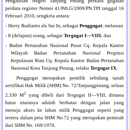
Pengadilan Negeri Tanjung Pinang perkara gugatan
perdata register Nomor 41/Pdt.G/2009/PN.TPI tanggal 16
Februari 2010, sengketa antara:
- Herry Rudianto als Sui In, sebagai
Penggugat
; melawan
- 8 (delapan) orang, sebagai
Tergugat I—VIII
; dan
- Badan Pertanahan Nasional Pusat Cq. Kepala Kantor
Wilayah Badan Pertanahan Nasional Propinsi
Kepulauan Riau Cq. Kepala Kantor Badan Pertanahan
Nasional Kota Tanjung Pinang, selaku
Tergugat IX
.
Penggugat merupakan pemilik sebidang tanah
sertifikat Hak Milik (SHM) No. 72/Tanjungpinang, seluas
2
2.330 M
yang dibeli dari Tergugat II—VIII, dimana
batas utaranya adalah berbatas dengan jalan yang
menuju akses ke lahan milik Penggugat seperti yang
tertera dalam peta SHM No.72 yang merupakan pemisah
dari SHM No. 169/1970.