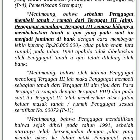
(P-4), Pemeriksaan Setempat);
“Menimbang, bahwa
sebelum Penggugat
membeli tanah / rumah dari Tergugat III (alm),
Penggugat menolong Tergugat III semasa hidupnya
membebaskan tanah a quo yang pada saat itu
menjadi jaminan di bank
dengan cara membayar
lebih kurang Rp.26.000.000,- (dua puluh enam juta
rupiah) pada tahun 1990 apabila tidak dibebaskan
oleh Penggugat tanah a quo telah dilelang oleh
bank;
“Menimbang, bahwa oleh karena Penggugat
menolong Tergugat III lah maka Penggugat membeli
sebagian tanah dari Tergugat III alm (ibu dari Para
Tergugat II sampai dengan Tergugat VIII) dan pada
saat itu Tergugat III telah memberikan akses jalan
keluar masuk tanah / rumah Penggugat sesuai
sertifikat No. 00072 (P-1);
“Menimbang, bahwa Penggugat mendalilkan
bahwa sejak dibeli pada tahun 1991, sebelah
utaranya telah bersempadan dengan jalan yang
menuju akses ke lahan milik Penggugat yang