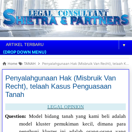
▼
(DROP DOWN MENU)
Home
TANAH
Penyalahgunaan Hak (Misbruik Van Recht), telaah Kasus Penguasaan Tanah
Penyalahgunaan Hak (Misbruik Van
Recht), telaah Kasus Penguasaan
Tanah
LEGAL OPINION
Question:
Model bidang tanah yang kami beli adalah
model kluster pemukiman kecil, dimana para
penghuni kluster ini adalah orang-orang yang