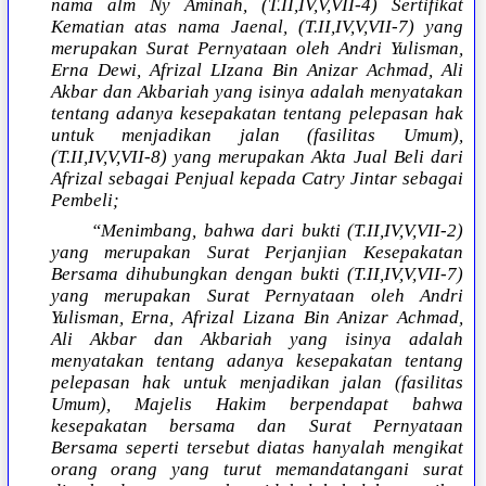
nama alm Ny Aminah, (T.II,IV,V,VII-4) Sertifikat
Kematian atas nama Jaenal, (T.II,IV,V,VII-7) yang
merupakan Surat Pernyataan oleh Andri Yulisman,
Erna Dewi, Afrizal LIzana Bin Anizar Achmad, Ali
Akbar dan Akbariah yang isinya adalah menyatakan
tentang adanya kesepakatan tentang pelepasan hak
untuk menjadikan jalan (fasilitas Umum),
(T.II,IV,V,VII-8) yang merupakan Akta Jual Beli dari
Afrizal sebagai Penjual kepada Catry Jintar sebagai
Pembeli;
“Menimbang, bahwa dari bukti (T.II,IV,V,VII-2)
yang merupakan Surat Perjanjian Kesepakatan
Bersama dihubungkan dengan bukti (T.II,IV,V,VII-7)
yang merupakan Surat Pernyataan oleh Andri
Yulisman, Erna, Afrizal Lizana Bin Anizar Achmad,
Ali Akbar dan Akbariah yang isinya adalah
menyatakan tentang adanya kesepakatan tentang
pelepasan hak untuk menjadikan jalan (fasilitas
Umum), Majelis Hakim berpendapat bahwa
kesepakatan bersama dan Surat Pernyataan
Bersama seperti tersebut diatas hanyalah mengikat
orang orang yang turut memandatangani surat