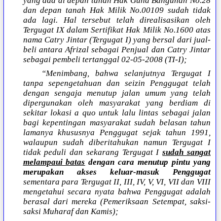
yang ada di depan tanah Hak Guna Bangunan No.28
dan depan tanah Hak Milik No.00109 sudah tidak
ada lagi. Hal tersebut telah direalisasikan oleh
Tergugat IX dalam Sertifikat Hak Milik No.1600 atas
nama Catry Jintar (Tergugat I) yang bersal dari jual-
beli antara Afrizal sebagai Penjual dan Catry Jintar
sebagai pembeli tertanggal 02-05-2008 (TI-I);
“Menimbang, bahwa selanjutnya Tergugat I
tanpa sepengetahuan dan seizin Penggugat telah
dengan sengaja menutup jalan umum yang telah
dipergunakan oleh masyarakat yang berdiam di
sekitar lokasi a quo untuk lalu lintas sebagai jalan
bagi kepentingan masyarakat sudah belasan tahun
lamanya khususnya Penggugat sejak tahun 1991,
walaupun sudah diberitahukan namun Tergugat I
tidak peduli dan sekarang Tergugat I
sudah sangat
melampaui batas
dengan cara menutup pintu yang
merupakan akses keluar-masuk Penggugat
sementara para Tergugat II, III, IV, V, VI, VII dan VIII
mengetahui secara nyata bahwa Penggugat adalah
berasal dari mereka (Pemeriksaan Setempat, saksi-
saksi Muharaf dan Kamis);