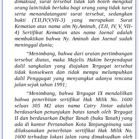
dimaksud, surat tersebut tidak lah boleh mengikat
orang lain/tidak berlaku bagi orang yang tidak turut
serta menandatangani surat tersebut, sedangkan
bukti (T.II,IV,V,VII-3) yang merupakan Surat
Kematian atas nama alm Ny.Aminah, (T.II, IV, V, VII-
4) Sertifikat Kematian atas nama Jaenal adalah
membuktikan bahwa Ny. Aminah dan Jaenal sudah
meninggal dunia;
“Menimbang, bahwa dari uraian pertimbangan
tersebut diatas, maka Majelis Hakim berpendapat
dalil sangkalan yang diajukan Tergugat tersebut
tidak konsekwen dan tidak mempu melumpuhkan
dalil Penggugat yang menyangkut adanya rencana
jalan sejak tahun 1991;
“Menimbang, bahwa Tergugat IX mendalilkan
bahwa penerbitan sertifikat Hak Milik No. 1600
seluas 305 M2 atas nama Catry Jintar adalah
berdasarkan penunjukan batas tanah oleh Tergugat
II dan berdasarkan Daftar Tanah (buku Tanah) yang
ada di kantor Pertanahan Kota Tanjungpinang saat
dilaksanakan penerbitan sertifikat Hak Milik No.
1600 terhadap lokasi jalan yang dimaksudkan oleh