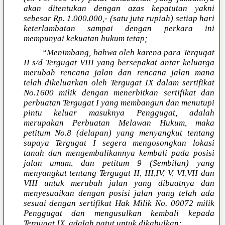
akan ditentukan dengan azas kepatutan yakni
sebesar Rp. 1.000.000,- (satu juta rupiah) setiap hari
keterlambatan sampai dengan perkara ini
mempunyai kekuatan hukum tetap;
“Menimbang, bahwa oleh karena para Tergugat
II s/d Tergugat VIII yang bersepakat antar keluarga
merubah rencana jalan dan rencana jalan mana
telah dikeluarkan oleh Tergugat IX dalam sertifikat
No.1600 milik dengan menerbitkan sertifikat dan
perbuatan Tergugat I yang membangun dan menutupi
pintu keluar masuknya Penggugat, adalah
merupakan Perbuatan Melawan Hukum, maka
petitum No.8 (delapan) yang menyangkut tentang
supaya Tergugat I segera mengosongkan lokasi
tanah dan mengembalikannya kembali pada posisi
jalan umum, dan petitum 9 (Sembilan) yang
menyangkut tentang Tergugat II, III,IV, V, VI,VII dan
VIII untuk merubah jalan yang dibuatnya dan
menyesuaikan dengan posisi jalan yang telah ada
sesuai dengan sertifikat Hak Milik No. 00072 milik
Penggugat dan mengusulkan kembali kepada
Tergugat IX, adalah patut untuk dikabulkan;