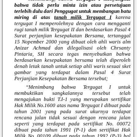
bahwa tidak perlu minta izin atau persetujuan
terlebih dulu dari Penggugat untuk membangun batu
miring di atas
tanah milik Tergugat I
karena
tergugat I memperolehnya dengan cara mengganti
rugi tanah milik Tergugat II dan berdasarkan Pasal 4
Surat perjanjian kesepakatan Bersama, tertanggal
15 Nopember 2000 yang dibuat oleh ahli waris alm
Anizar Achmad dan dilegalisasi oleh Chrsanty
Pintaria, SH secara tegas menyebutkan bahwa
berdasarkan kesepakatan bersama telah diperoleh
denah letak tanah untuk setiap ahli waris sesuai sket
gambar yang terdapat dalam Pasal 4 Surat
Perjanjian Kesepakatan Bersama tersebut;
“Menimbang bahwa Tergugat I untuk
membuktikan sangkalannya tersebut telah
mengajukan bukti T.I-1 yang merupakan sertifikat
Hak Milik No.1600 atas nama Tergugat I dibuat pada
tahun 2001 yang pada surat ukurnya terdapat
rencana jalan tidak sesuai dengan rencana jalan
seperti yang terdapat pada sertifikat No. 00072
dibuat pada tahun 1991 (P-1) dan sertifikat Hak
Milik No. 00109 dibuat pada tahun 1992 (P-3) hal