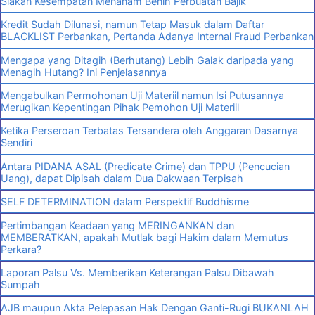
Siakan Kesempatan Menanam Benih Perbuatan Bajik
Kredit Sudah Dilunasi, namun Tetap Masuk dalam Daftar
BLACKLIST Perbankan, Pertanda Adanya Internal Fraud Perbankan
Mengapa yang Ditagih (Berhutang) Lebih Galak daripada yang
Menagih Hutang? Ini Penjelasannya
Mengabulkan Permohonan Uji Materiil namun Isi Putusannya
Merugikan Kepentingan Pihak Pemohon Uji Materiil
Ketika Perseroan Terbatas Tersandera oleh Anggaran Dasarnya
Sendiri
Antara PIDANA ASAL (Predicate Crime) dan TPPU (Pencucian
Uang), dapat Dipisah dalam Dua Dakwaan Terpisah
SELF DETERMINATION dalam Perspektif Buddhisme
Pertimbangan Keadaan yang MERINGANKAN dan
MEMBERATKAN, apakah Mutlak bagi Hakim dalam Memutus
Perkara?
Laporan Palsu Vs. Memberikan Keterangan Palsu Dibawah
Sumpah
AJB maupun Akta Pelepasan Hak Dengan Ganti-Rugi BUKANLAH