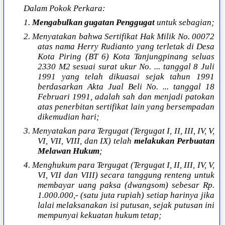
Dalam Pokok Perkara:
1.
Mengabulkan gugatan Penggugat
untuk sebagian;
2. Menyatakan bahwa Sertifikat Hak Milik No. 00072
atas nama Herry Rudianto yang terletak di Desa
Kota Piring (BT 6) Kota Tanjungpinang seluas
2330 M2 sesuai surat ukur No. ... tanggal 8 Juli
1991 yang telah dikuasai sejak tahun 1991
berdasarkan Akta Jual Beli No. ... tanggal 18
Februari 1991, adalah sah dan menjadi patokan
atas penerbitan sertifikat lain yang bersempadan
dikemudian hari;
3. Menyatakan para Tergugat (Tergugat I, II, III, IV, V,
VI, VII, VIII, dan IX) telah
melakukan Perbuatan
Melawan Hukum
;
4. Menghukum para Tergugat (Tergugat I, II, III, IV, V,
VI, VII dan VIII) secara tanggung renteng untuk
membayar uang paksa (dwangsom) sebesar Rp.
1.000.000,- (satu juta rupiah) setiap harinya jika
lalai melaksanakan isi putusan, sejak putusan ini
mempunyai kekuatan hukum tetap;