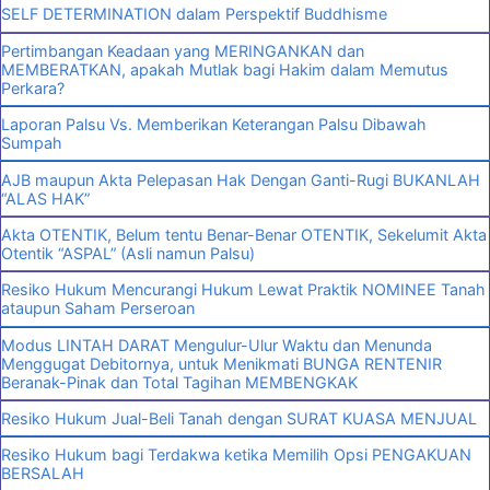
SELF DETERMINATION dalam Perspektif Buddhisme
Pertimbangan Keadaan yang MERINGANKAN dan
MEMBERATKAN, apakah Mutlak bagi Hakim dalam Memutus
Perkara?
Laporan Palsu Vs. Memberikan Keterangan Palsu Dibawah
Sumpah
AJB maupun Akta Pelepasan Hak Dengan Ganti-Rugi BUKANLAH
“ALAS HAK”
Akta OTENTIK, Belum tentu Benar-Benar OTENTIK, Sekelumit Akta
Otentik “ASPAL” (Asli namun Palsu)
Resiko Hukum Mencurangi Hukum Lewat Praktik NOMINEE Tanah
ataupun Saham Perseroan
Modus LINTAH DARAT Mengulur-Ulur Waktu dan Menunda
Menggugat Debitornya, untuk Menikmati BUNGA RENTENIR
Beranak-Pinak dan Total Tagihan MEMBENGKAK
Resiko Hukum Jual-Beli Tanah dengan SURAT KUASA MENJUAL
Resiko Hukum bagi Terdakwa ketika Memilih Opsi PENGAKUAN
BERSALAH