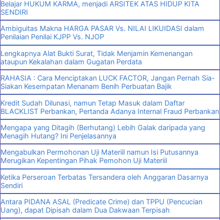
Belajar HUKUM KARMA, menjadi ARSITEK ATAS HIDUP KITA
SENDIRI
Ambiguitas Makna HARGA PASAR Vs. NILAI LIKUIDASI dalam
Penilaian Penilai KJPP Vs. NJOP
Lengkapnya Alat Bukti Surat, Tidak Menjamin Kemenangan
ataupun Kekalahan dalam Gugatan Perdata
RAHASIA : Cara Menciptakan LUCK FACTOR, Jangan Pernah Sia-
Siakan Kesempatan Menanam Benih Perbuatan Bajik
Kredit Sudah Dilunasi, namun Tetap Masuk dalam Daftar
BLACKLIST Perbankan, Pertanda Adanya Internal Fraud Perbankan
Mengapa yang Ditagih (Berhutang) Lebih Galak daripada yang
Menagih Hutang? Ini Penjelasannya
Mengabulkan Permohonan Uji Materiil namun Isi Putusannya
Merugikan Kepentingan Pihak Pemohon Uji Materiil
Ketika Perseroan Terbatas Tersandera oleh Anggaran Dasarnya
Sendiri
Antara PIDANA ASAL (Predicate Crime) dan TPPU (Pencucian
Uang), dapat Dipisah dalam Dua Dakwaan Terpisah