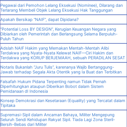
Pegawai dari Pemohon Lelang Eksekusi (Nominee), Dilarang dan
Terlarang Membeli Objek Lelang Eksekusi Hak Tanggungan
Apakah Bersikap “NAIF”, dapat Dipidana?
“Potential Loss BY DESIGN”, Kerugian Keuangan Negara yang
Dibiarkan oleh Pemerintah dan Berlangsung Selama Berpuluh-
Puluh Tahun
Adslah NAIF Hakim yang Memakan Mentah-Mentah Alibi
Terdakwa yang Nyata-Nyata Kelewat NAIF—Ciri Hakim dan
Terdakwa yang KORUP BERJEMAAH, sebuah PERADILAN SESAT
Notaris Bukanlah “Juru Tulis”, karenanya Wajib Bertanggung-
Jawab terhadap Segala Akta Otentik yang Ia Buat dan Terbitkan
Falsafah Hukum Pidana Terpenting namun Tidak Pernah
Diperhitungkan ataupun Diberikan Bobot dalam Sistem
Pemidanaan dI Indonesia
Konsep Demokrasi dan Kesetaraan (Equality) yang Tercatat dalam
Tipitaka
Supremasi-Sipil dalam Ancaman Bahaya, Militer Mengepung
Seluruh Sendi Kehidupan Rakyat Sipil. Tiada Lagi Zona Steril-
Bersih-Bebas dari Militer