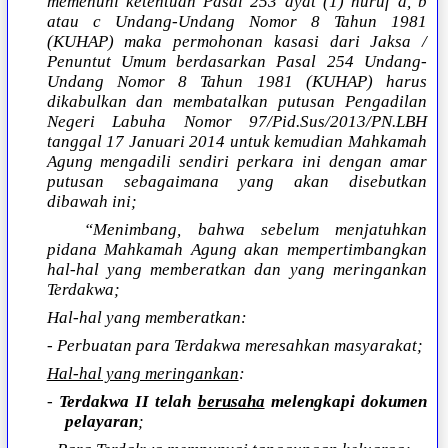
memenuhi ketentuan Pasal 253 ayat (1) huruf a, b
atau c Undang-Undang Nomor 8 Tahun 1981
(KUHAP) maka permohonan kasasi dari Jaksa /
Penuntut Umum berdasarkan Pasal 254 Undang-
Undang Nomor 8 Tahun 1981 (KUHAP) harus
dikabulkan dan membatalkan putusan Pengadilan
Negeri Labuha Nomor 97/Pid.Sus/2013/PN.LBH
tanggal 17 Januari 2014 untuk kemudian Mahkamah
Agung mengadili sendiri perkara ini dengan amar
putusan sebagaimana yang akan disebutkan
dibawah ini;
“Menimbang, bahwa sebelum menjatuhkan
pidana Mahkamah Agung akan mempertimbangkan
hal-hal yang memberatkan dan yang meringankan
Terdakwa;
Hal-hal yang memberatkan:
- Perbuatan para Terdakwa meresahkan masyarakat;
Hal-hal yang meringankan
:
-
Terdakwa II telah
berusaha
melengkapi dokumen
pelayaran
;