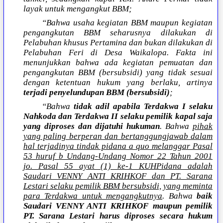
layak untuk mengangkut BBM;
“Bahwa usaha kegiatan BBM maupun kegiatan
pengangkutan BBM seharusnya dilakukan di
Pelabuhan khusus Pertamina dan bukan dilakukan di
Pelabuhan Feri di Desa Waikalopa. Fakta ini
menunjukkan bahwa ada kegiatan pemuatan dan
pengangkutan BBM (bersubsidi) yang tidak sesuai
dengan ketentuan hukum yang berlaku, artinya
terjadi penyelundupan BBM (bersubsidi)
;
“Bahwa
tidak adil apabila Terdakwa I selaku
Nahkoda dan Terdakwa II selaku pemilik kapal saja
yang diproses dan dijatuhi hukuman
. Bahwa
pihak
yang paling berperan dan bertanggungjawab dalam
hal terjadinya tindak pidana a quo melanggar Pasal
53 huruf b Undang-Undang Nomor 22 Tahun 2001
jo. Pasal 55 ayat (1) ke-1 KUHPidana adalah
Saudari VENNY ANTI KRIHKOF dan PT. Sarana
Lestari selaku pemilik BBM bersubsidi, yang meminta
para Terdakwa untuk mengangkutnya
. Bahwa
baik
Saudari VENNY ANTI KRIHKOF maupun pemilik
PT. Sarana Lestari harus diproses secara hukum