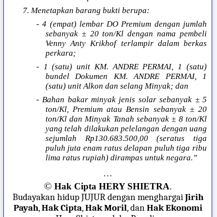
7. Menetapkan barang bukti berupa:
- 4 (empat) lembar DO Premium dengan jumlah
sebanyak ± 20 ton/Kl dengan nama pembeli
Venny Anty Krikhof terlampir dalam berkas
perkara;
- 1 (satu) unit KM. ANDRE PERMAI, 1 (satu)
bundel Dokumen KM. ANDRE PERMAI, 1
(satu) unit Alkon dan selang Minyak; dan
- Bahan bakar minyak jenis solar sebanyak ± 5
ton/Kl, Premium atau Bensin sebanyak ± 20
ton/Kl dan Minyak Tanah sebanyak ± 8 ton/Kl
yang telah dilakukan pelelangan dengan uang
sejumlah Rp130.683.500,00 (seratus tiga
puluh juta enam ratus delapan puluh tiga ribu
lima ratus rupiah) dirampas untuk negara.”
…
©
Hak Cipta HERY SHIETRA
.
Budayakan hidup JUJUR dengan menghargai
Jirih
Payah
,
Hak Cipta
,
Hak Moril
, dan
Hak Ekonomi