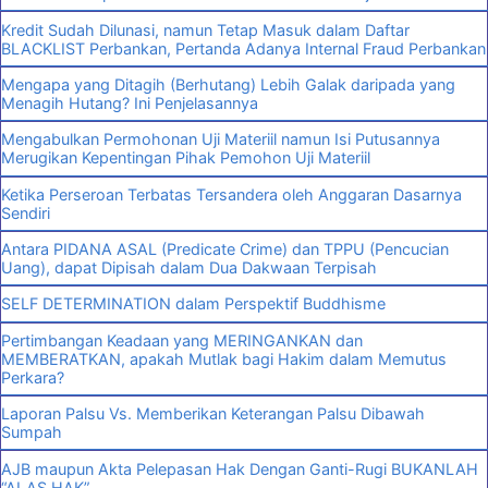
Kredit Sudah Dilunasi, namun Tetap Masuk dalam Daftar
BLACKLIST Perbankan, Pertanda Adanya Internal Fraud Perbankan
Mengapa yang Ditagih (Berhutang) Lebih Galak daripada yang
Menagih Hutang? Ini Penjelasannya
Mengabulkan Permohonan Uji Materiil namun Isi Putusannya
Merugikan Kepentingan Pihak Pemohon Uji Materiil
Ketika Perseroan Terbatas Tersandera oleh Anggaran Dasarnya
Sendiri
Antara PIDANA ASAL (Predicate Crime) dan TPPU (Pencucian
Uang), dapat Dipisah dalam Dua Dakwaan Terpisah
SELF DETERMINATION dalam Perspektif Buddhisme
Pertimbangan Keadaan yang MERINGANKAN dan
MEMBERATKAN, apakah Mutlak bagi Hakim dalam Memutus
Perkara?
Laporan Palsu Vs. Memberikan Keterangan Palsu Dibawah
Sumpah
AJB maupun Akta Pelepasan Hak Dengan Ganti-Rugi BUKANLAH
“ALAS HAK”