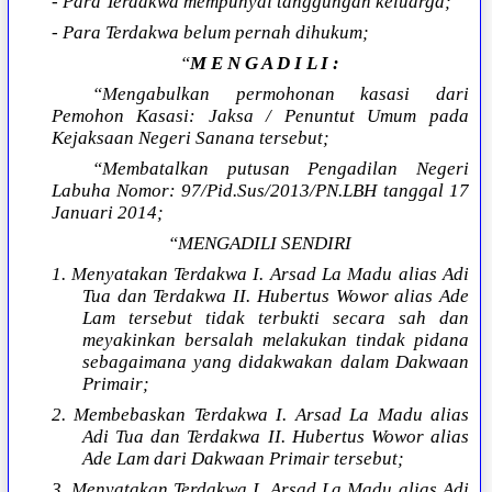
- Para Terdakwa mempunyai tanggungan keluarga;
- Para Terdakwa belum pernah dihukum;
“
M E N G A D I L I :
“Mengabulkan permohonan kasasi dari
Pemohon Kasasi: Jaksa / Penuntut Umum pada
Kejaksaan Negeri Sanana tersebut;
“Membatalkan putusan Pengadilan Negeri
Labuha Nomor: 97/Pid.Sus/2013/PN.LBH tanggal 17
Januari 2014;
“MENGADILI SENDIRI
1. Menyatakan Terdakwa I. Arsad La Madu alias Adi
Tua dan Terdakwa II. Hubertus Wowor alias Ade
Lam tersebut tidak terbukti secara sah dan
meyakinkan bersalah melakukan tindak pidana
sebagaimana yang didakwakan dalam Dakwaan
Primair;
2. Membebaskan Terdakwa I. Arsad La Madu alias
Adi Tua dan Terdakwa II. Hubertus Wowor alias
Ade Lam dari Dakwaan Primair tersebut;
3. Menyatakan Terdakwa I. Arsad La Madu alias Adi