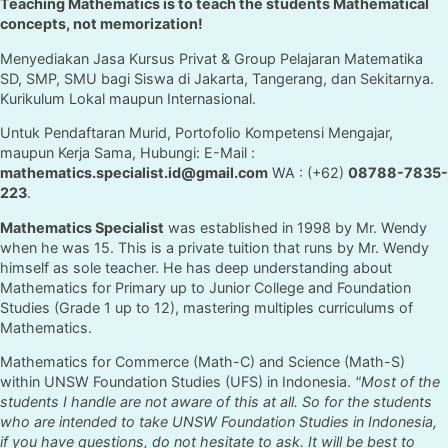
Teaching Mathematics is to teach the students Mathematical
concepts, not memorization!
Menyediakan Jasa Kursus Privat & Group Pelajaran Matematika
SD, SMP, SMU bagi Siswa di Jakarta, Tangerang, dan Sekitarnya.
Kurikulum Lokal maupun Internasional.
Untuk Pendaftaran Murid, Portofolio Kompetensi Mengajar,
maupun Kerja Sama, Hubungi: E-Mail :
mathematics.specialist.id@gmail.com
WA : (+62)
08788-7835-
223
.
Mathematics Specialist
was established in 1998 by Mr. Wendy
when he was 15. This is a private tuition that runs by Mr. Wendy
himself as sole teacher. He has deep understanding about
Mathematics for Primary up to Junior College and Foundation
Studies (Grade 1 up to 12), mastering multiples curriculums of
Mathematics.
Mathematics for Commerce (Math-C) and Science (Math-S)
within UNSW Foundation Studies (UFS) in Indonesia.
"Most of the
students I handle are not aware of this at all. So for the students
who are intended to take UNSW Foundation Studies in Indonesia,
if you have questions, do not hesitate to ask. It will be best to