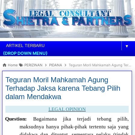
▼
(DROP DOWN MENU)
Home
PERIZINAN
PIDANA
Teguran Moril Mahkamah Agung Terhadap Jaksa karena Tebang Pilih dalam Mendakwa
Teguran Moril Mahkamah Agung
Terhadap Jaksa karena Tebang Pilih
dalam Mendakwa
LEGAL OPINION
Question:
Bagaimana jika terjadi tebang pilih,
maksudnya hanya pihak-pihak tertentu saja yang
didakwa dan dituntut, sementara pelaku (tindak