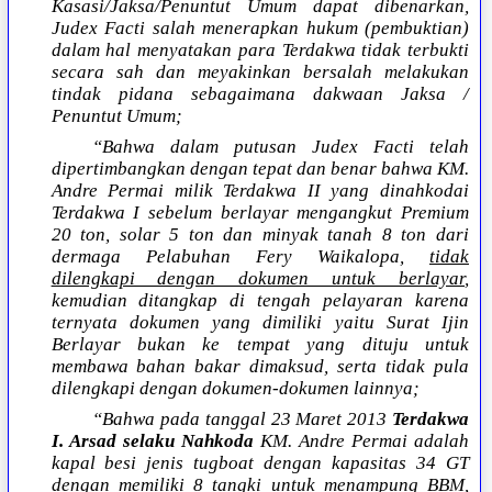
Kasasi/Jaksa/Penuntut Umum dapat dibenarkan,
Judex Facti salah menerapkan hukum (pembuktian)
dalam hal menyatakan para Terdakwa tidak terbukti
secara sah dan meyakinkan bersalah melakukan
tindak pidana sebagaimana dakwaan Jaksa /
Penuntut Umum;
“Bahwa dalam putusan Judex Facti telah
dipertimbangkan dengan tepat dan benar bahwa KM.
Andre Permai milik Terdakwa II yang dinahkodai
Terdakwa I sebelum berlayar mengangkut Premium
20 ton, solar 5 ton dan minyak tanah 8 ton dari
dermaga Pelabuhan Fery Waikalopa,
tidak
dilengkapi dengan dokumen untuk berlayar
,
kemudian ditangkap di tengah pelayaran karena
ternyata dokumen yang dimiliki yaitu Surat Ijin
Berlayar bukan ke tempat yang dituju untuk
membawa bahan bakar dimaksud, serta tidak pula
dilengkapi dengan dokumen-dokumen lainnya;
“Bahwa pada tanggal 23 Maret 2013
Terdakwa
I. Arsad selaku Nahkoda
KM. Andre Permai adalah
kapal besi jenis tugboat dengan kapasitas 34 GT
dengan memiliki 8 tangki untuk menampung BBM,