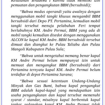
Kesalahan Terdakwa I karena tidak memiliki izin
pemuatan dan pengangkutan BBM (bersubsidi);
“Bahwa modus operandi yaitu awalnya dengan
menggunakan mobil tangki khusus mengambil BBM
bersubsidi dari Depo PT. Pertamina, kemudian mobil
tangki tersebut menuju pelabuhan Feri tempat
berlabuhnya KM. Andre Permai, BBM yang ada di
mobil tangki kemudian disedot dengan menggunakan
ALCON ke kapal KM Andre. BBM bersubsidi tersebut
dimuat dan diangkut ke Pulau Taliabu dan Pulau
Mangoli Kabupaten Pulau Sula;
“Bahwa untuk mengetahui memang benar kapal
KM Andre Permai belum mempunyai izin untuk
memuat dan mengangkut BBM (bersubsidi) dari
Pertamina ternyata kapal KM. Andre Permai belum
terdaftar di depot Pertamina Sarana;
“Bahwa sesuai ketentuan Undang-Undang
Minyak dan Gas Bumi, bahwa kapal pengangkut
BBM adalah kapal-kapal yang mendapatkan izin
usaha pengangkutan dan kapal tersebut memenuhi
syarat / standar, misalnya kapal berbentuk kapal
tanker, sedangkan kapal KM. Andre Permai tidak