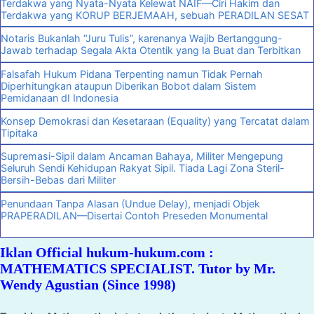
Terdakwa yang Nyata-Nyata Kelewat NAIF—Ciri Hakim dan
Terdakwa yang KORUP BERJEMAAH, sebuah PERADILAN SESAT
Notaris Bukanlah “Juru Tulis”, karenanya Wajib Bertanggung-
Jawab terhadap Segala Akta Otentik yang Ia Buat dan Terbitkan
Falsafah Hukum Pidana Terpenting namun Tidak Pernah
Diperhitungkan ataupun Diberikan Bobot dalam Sistem
Pemidanaan dI Indonesia
Konsep Demokrasi dan Kesetaraan (Equality) yang Tercatat dalam
Tipitaka
Supremasi-Sipil dalam Ancaman Bahaya, Militer Mengepung
Seluruh Sendi Kehidupan Rakyat Sipil. Tiada Lagi Zona Steril-
Bersih-Bebas dari Militer
Penundaan Tanpa Alasan (Undue Delay), menjadi Objek
PRAPERADILAN—Disertai Contoh Preseden Monumental
Iklan Official hukum-hukum.com :
MATHEMATICS SPECIALIST. Tutor by Mr.
Wendy Agustian (Since 1998)