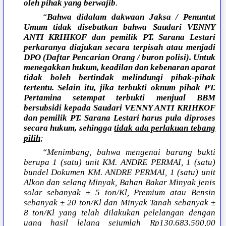
oleh pihak yang berwajib
.
“
Bahwa didalam dakwaan Jaksa / Penuntut
Umum tidak disebutkan bahwa Saudari VENNY
ANTI KRIHKOF dan pemilik PT. Sarana Lestari
perkaranya diajukan secara terpisah atau menjadi
DPO (Daftar Pencarian Orang / buron polisi). Untuk
menegakkan hukum, keadilan dan kebenaran aparat
tidak boleh bertindak melindungi pihak-pihak
tertentu. Selain itu, jika terbukti oknum pihak PT.
Pertamina setempat terbukti menjual BBM
bersubsidi kepada Saudari VENNY ANTI KRIHKOF
dan pemilik PT. Sarana Lestari harus pula diproses
secara hukum, sehingga
tidak ada perlakuan tebang
pilih
;
“Menimbang, bahwa mengenai barang bukti
berupa 1 (satu) unit KM. ANDRE PERMAI, 1 (satu)
bundel Dokumen KM. ANDRE PERMAI, 1 (satu) unit
Alkon dan selang Minyak, Bahan Bakar Minyak jenis
solar sebanyak ± 5 ton/Kl, Premium atau Bensin
sebanyak ± 20 ton/Kl dan Minyak Tanah sebanyak ±
8 ton/Kl yang telah dilakukan pelelangan dengan
uang hasil lelang sejumlah Rp130.683.500,00