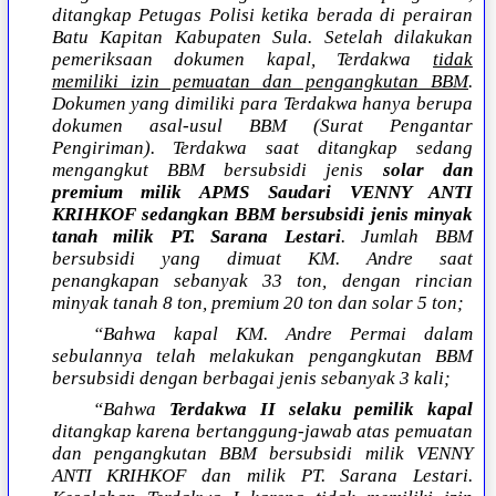
ditangkap Petugas Polisi ketika berada di perairan
Batu Kapitan Kabupaten Sula. Setelah dilakukan
pemeriksaan dokumen kapal, Terdakwa
tidak
memiliki izin pemuatan dan pengangkutan BBM
.
Dokumen yang dimiliki para Terdakwa hanya berupa
dokumen asal-usul BBM (Surat Pengantar
Pengiriman). Terdakwa saat ditangkap sedang
mengangkut BBM bersubsidi jenis
solar dan
premium milik APMS Saudari VENNY ANTI
KRIHKOF sedangkan BBM bersubsidi jenis minyak
tanah milik PT. Sarana Lestari
. Jumlah BBM
bersubsidi yang dimuat KM. Andre saat
penangkapan sebanyak 33 ton, dengan rincian
minyak tanah 8 ton, premium 20 ton dan solar 5 ton;
“Bahwa kapal KM. Andre Permai dalam
sebulannya telah melakukan pengangkutan BBM
bersubsidi dengan berbagai jenis sebanyak 3 kali;
“Bahwa
Terdakwa II selaku pemilik kapal
ditangkap karena bertanggung-jawab atas pemuatan
dan pengangkutan BBM bersubsidi milik VENNY
ANTI KRIHKOF dan milik PT. Sarana Lestari.