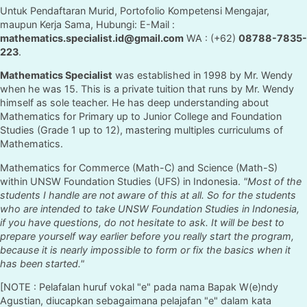
Untuk Pendaftaran Murid, Portofolio Kompetensi Mengajar,
maupun Kerja Sama, Hubungi: E-Mail :
mathematics.specialist.id@gmail.com
WA : (+62)
08788-7835-
223
.
Mathematics Specialist
was established in 1998 by Mr. Wendy
when he was 15. This is a private tuition that runs by Mr. Wendy
himself as sole teacher. He has deep understanding about
Mathematics for Primary up to Junior College and Foundation
Studies (Grade 1 up to 12), mastering multiples curriculums of
Mathematics.
Mathematics for Commerce (Math-C) and Science (Math-S)
within UNSW Foundation Studies (UFS) in Indonesia.
"Most of the
students I handle are not aware of this at all. So for the students
who are intended to take UNSW Foundation Studies in Indonesia,
if you have questions, do not hesitate to ask. It will be best to
prepare yourself way earlier before you really start the program,
because it is nearly impossible to form or fix the basics when it
has been started."
[NOTE : Pelafalan huruf vokal "e" pada nama Bapak W(e)ndy
Agustian, diucapkan sebagaimana pelajafan "e" dalam kata