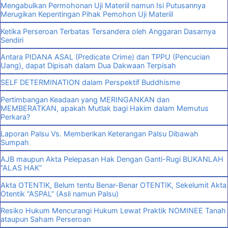
Mengabulkan Permohonan Uji Materiil namun Isi Putusannya
Merugikan Kepentingan Pihak Pemohon Uji Materiil
Ketika Perseroan Terbatas Tersandera oleh Anggaran Dasarnya
Sendiri
Antara PIDANA ASAL (Predicate Crime) dan TPPU (Pencucian
Uang), dapat Dipisah dalam Dua Dakwaan Terpisah
SELF DETERMINATION dalam Perspektif Buddhisme
Pertimbangan Keadaan yang MERINGANKAN dan
MEMBERATKAN, apakah Mutlak bagi Hakim dalam Memutus
Perkara?
Laporan Palsu Vs. Memberikan Keterangan Palsu Dibawah
Sumpah
AJB maupun Akta Pelepasan Hak Dengan Ganti-Rugi BUKANLAH
“ALAS HAK”
Akta OTENTIK, Belum tentu Benar-Benar OTENTIK, Sekelumit Akta
Otentik “ASPAL” (Asli namun Palsu)
Resiko Hukum Mencurangi Hukum Lewat Praktik NOMINEE Tanah
ataupun Saham Perseroan