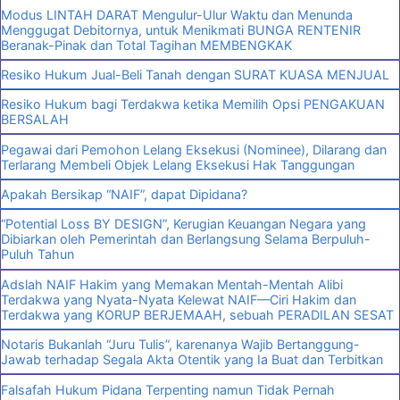
Modus LINTAH DARAT Mengulur-Ulur Waktu dan Menunda
Menggugat Debitornya, untuk Menikmati BUNGA RENTENIR
Beranak-Pinak dan Total Tagihan MEMBENGKAK
Resiko Hukum Jual-Beli Tanah dengan SURAT KUASA MENJUAL
Resiko Hukum bagi Terdakwa ketika Memilih Opsi PENGAKUAN
BERSALAH
Pegawai dari Pemohon Lelang Eksekusi (Nominee), Dilarang dan
Terlarang Membeli Objek Lelang Eksekusi Hak Tanggungan
Apakah Bersikap “NAIF”, dapat Dipidana?
“Potential Loss BY DESIGN”, Kerugian Keuangan Negara yang
Dibiarkan oleh Pemerintah dan Berlangsung Selama Berpuluh-
Puluh Tahun
Adslah NAIF Hakim yang Memakan Mentah-Mentah Alibi
Terdakwa yang Nyata-Nyata Kelewat NAIF—Ciri Hakim dan
Terdakwa yang KORUP BERJEMAAH, sebuah PERADILAN SESAT
Notaris Bukanlah “Juru Tulis”, karenanya Wajib Bertanggung-
Jawab terhadap Segala Akta Otentik yang Ia Buat dan Terbitkan
Falsafah Hukum Pidana Terpenting namun Tidak Pernah