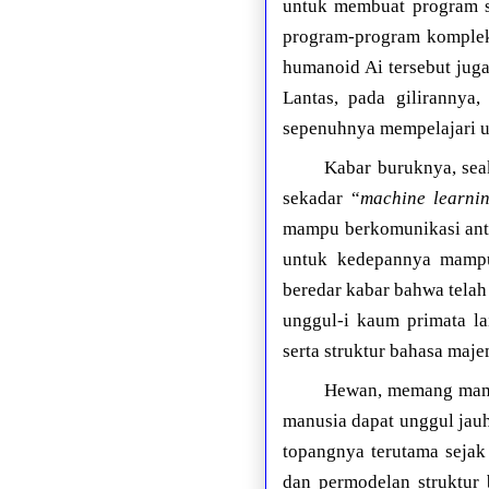
untuk membuat program s
program-program kompleks
humanoid Ai tersebut jug
Lantas, pada gilirannya
sepenuhnya mempelajari u
Kabar buruknya, sea
sekadar “
machine learni
mampu berkomunikasi antar
untuk kedepannya mampu
beredar kabar bahwa tela
unggul-i kaum primata l
serta struktur bahasa maj
Hewan, memang mampu
manusia dapat unggul jauh
topangnya terutama sejak
dan permodelan struktur 