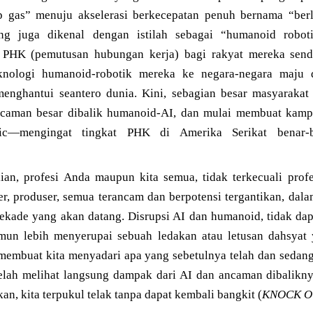
p gas” menuju akselerasi berkecepatan penuh bernama “be
ang juga dikenal dengan istilah sebagai “humanoid robot
PHK (pemutusan hubungan kerja) bagi rakyat mereka sendi
eknologi humanoid-robotik mereka ke negara-negara maju 
ghantui seantero dunia. Kini, sebagian besar masyarakat 
caman besar dibalik humanoid-AI, dan mulai membuat kam
ic—mengingat tingkat PHK di Amerika Serikat benar-
ian, profesi Anda maupun kita semua, tidak terkecuali prof
fer, produser, semua terancam dan berpotensi tergantikan, dala
ekade yang akan datang. Disrupsi AI dan humanoid, tidak dapa
amun lebih menyerupai sebuah ledakan atau letusan dahsya
embuat kita menyadari apa yang sebetulnya telah dan sedang 
 telah melihat langsung dampak dari AI dan ancaman dibalikny
kan, kita terpukul telak tanpa dapat kembali bangkit (
KNOCK O