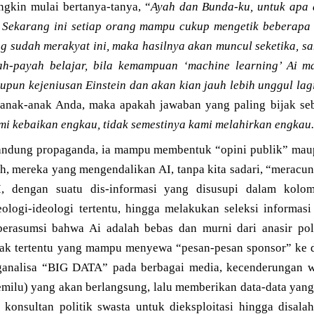
kin mulai bertanya-tanya, “
Ayah dan Bunda-ku, untuk apa 
Sekarang ini setiap orang mampu cukup mengetik beberapa 
ng sudah merakyat ini, maka hasilnya akan muncul seketika, sang
ah-payah belajar, bila kemampuan ‘machine learning’ Ai m
pun kejeniusan Einstein dan akan kian jauh lebih unggul la
 anak-anak Anda, maka apakah jawaban yang paling bijak se
mi kebaikan engkau, tidak semestinya kami melahirkan engkau.
andung propaganda, ia mampu membentuk “opini publik” maup
oh, mereka yang mengendalikan AI, tanpa kita sadari, “meracun
AI, dengan suatu dis-informasi yang disusupi dalam kolo
logi-ideologi tertentu, hingga melakukan seleksi informasi s
a berasumsi bahwa Ai adalah bebas dan murni dari anasir po
ihak tertentu yang mampu menyewa “pesan-pesan sponsor” ke d
ganalisa “BIG DATA” pada berbagai media, kecenderungan w
milu) yang akan berlangsung, lalu memberikan data-data yang
 konsultan politik swasta untuk dieksploitasi hingga disal