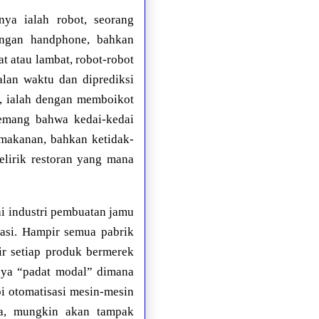
ya ialah robot, seorang
engan handphone, bahkan
t atau lambat, robot-robot
lan waktu dan diprediksi
n, ialah dengan memboikot
Memang bahwa kedai-kedai
 makanan, bahkan ketidak-
elirik restoran yang mana
ai industri pembuatan jamu
asi. Hampir semua pabrik
r setiap produk bermerek
hnya “padat modal” dimana
pi otomatisasi mesin-mesin
ta, mungkin akan tampak