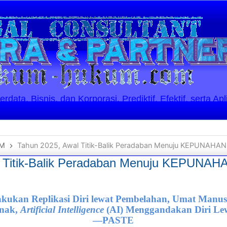
ata, Bisnis, dan Korporasi. Prediktif, Efektif, serta Apl
M
Tahun 2025, Awal Titik-Balik Peradaban Menuju KEPUNAH
l Titik-Balik Peradaban Menuju KEPUNA
kukan Replikasi Diri lewat Pembelahan, Umat Manu
Anak,
Artificial Intelligence
(AI) Menggandakan Diri L
—PASTE