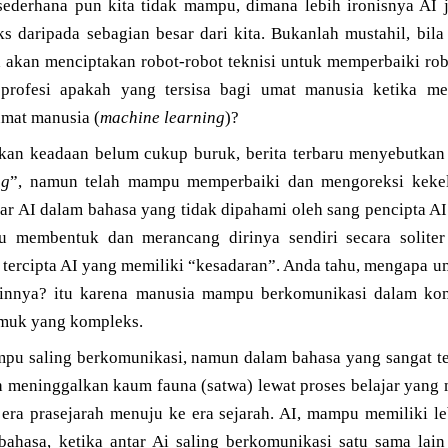
ederhana pun kita tidak mampu, dimana lebih ironisnya AI 
 daripada sebagian besar dari kita. Bukanlah mustahil, bil
a akan menciptakan robot-robot teknisi untuk memperbaiki rob
, profesi apakah yang tersisa bagi umat manusia ketika 
mat manusia (
machine learning
)?
kan keadaan belum cukup buruk, berita terbaru menyebutkan
ng
”, namun telah mampu memperbaiki dan mengoreksi kekeli
 AI dalam bahasa yang tidak dipahami oleh sang pencipta AI 
 membentuk dan merancang dirinya sendiri secara soliter
h tercipta AI yang memiliki “kesadaran”. Anda tahu, mengapa
ainnya? itu karena manusia mampu berkomunikasi dalam ko
emuk yang kompleks.
 saling berkomunikasi, namun dalam bahasa yang sangat ter
 meninggalkan kaum fauna (satwa) lewat proses belajar yang 
 era prasejarah menuju ke era sejarah. AI, mampu memiliki le
bahasa, ketika antar Ai saling berkomunikasi satu sama lain