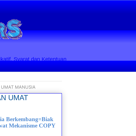
ikatif. Syarat dan Ketentuan
AN UMAT MANUSIA
HAN UMAT
sia Berkembang=Biak
ewat Mekanisme COPY