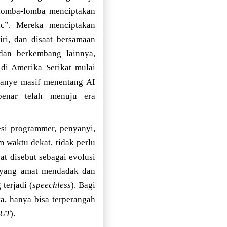
rlomba-lomba menciptakan
ic”. Mereka menciptakan
ri, dan disaat bersamaan
dan berkembang lainnya,
di Amerika Serikat mulai
panye masif menentang AI
benar telah menuju era
esi programmer, penyanyi,
m waktu dekat, tidak perlu
t disebut sebagai evolusi
t yang amat mendadak dan
terjadi (
speechless
). Bagi
a, hanya bisa terperangah
UT
).