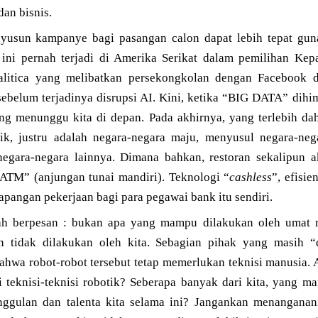
dan bisnis.
enyusun kampanye bagi pasangan calon dapat lebih tepat gun
 ini pernah terjadi di Amerika Serikat dalam pemilihan Ke
itica yang melibatkan persekongkolan dengan Facebook d
a sebelum terjadinya disrupsi AI. Kini, ketika “BIG DATA” dihi
ng menunggu kita di depan. Pada akhirnya, yang terlebih da
ik, justru adalah negara-negara maju, menyusul negara-ne
gara-negara lainnya. Dimana bahkan, restoran sekalipun 
ATM” (anjungan tunai mandiri). Teknologi “
cashless
”, efisi
pangan pekerjaan bagi para pegawai bank itu sendiri.
ah berpesan : bukan apa yang mampu dilakukan oleh umat 
n tidak dilakukan oleh kita. Sebagian pihak yang masih “
hwa robot-robot tersebut tetap memerlukan teknisi manusia. 
i teknisi-teknisi robotik? Seberapa banyak dari kita, yang m
gulan dan talenta kita selama ini? Jangankan menanganani 