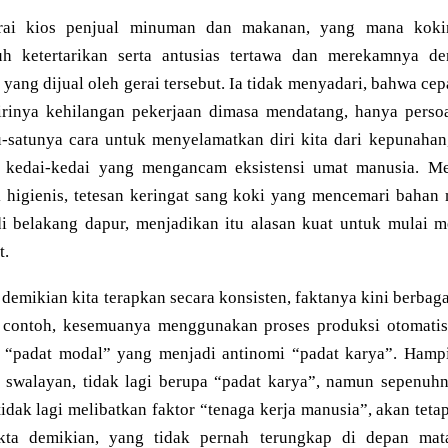
rai kios penjual minuman dan makanan, yang mana kokin
h ketertarikan serta antusias tertawa dan merekamnya d
ang dijual oleh gerai tersebut. Ia tidak menyadari, bahwa cepa
rinya kehilangan pekerjaan dimasa mendatang, hanya persoa
tu-satunya cara untuk menyelamatkan diri kita dari kepunaha
n kedai-kedai yang mengancam eksistensi umat manusia. 
k higienis, tetesan keringat sang koki yang mencemari bahan
i belakang dapur, menjadikan itu alasan kuat untuk mulai m
t.
 demikian kita terapkan secara konsisten, faktanya kini berbag
i contoh, kesemuanya menggunakan proses produksi otomatis
 “padat modal” yang menjadi antinomi “padat karya”. Hampi
r swalayan, tidak lagi berupa “padat karya”, namun sepenu
tidak lagi melibatkan faktor “tenaga kerja manusia”, akan teta
akta demikian, yang tidak pernah terungkap di depan ma