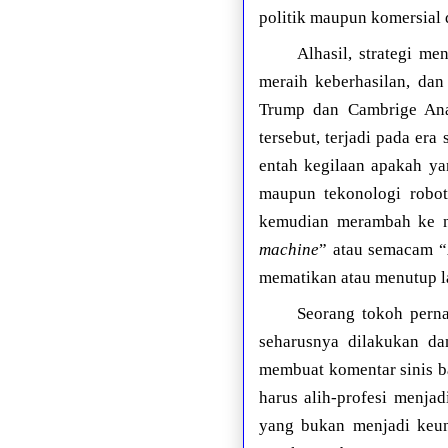
politik maupun komersial 
Alhasil, strategi m
meraih keberhasilan, dan
Trump dan Cambrige Anal
tersebut, terjadi pada er
entah kegilaan apakah ya
maupun tekonologi robot
kemudian merambah ke ne
machine
” atau semacam “
mematikan atau menutup la
Seorang tokoh pern
seharusnya dilakukan da
membuat komentar sinis ba
harus alih-profesi menjad
yang bukan menjadi keung