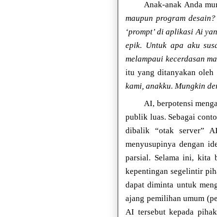
Anak-anak Anda mung
maupun program desain? 
‘prompt’ di aplikasi Ai ya
epik. Untuk apa aku sus
melampaui kecerdasan mau
itu yang ditanyakan oleh
kami, anakku. Mungkin de
AI, berpotensi meng
publik luas. Sebagai cont
dibalik “otak server” 
menyusupinya dengan ideo
parsial. Selama ini, kit
kepentingan segelintir p
dapat diminta untuk men
ajang pemilihan umum (pe
AI tersebut kepada pihak