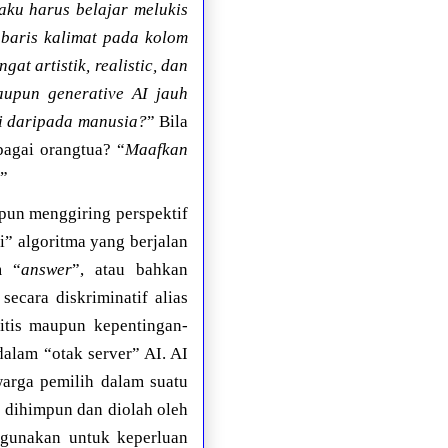
aku harus belajar melukis
baris kalimat pada kolom
at artistik, realistic, dan
aupun generative AI jauh
gi daripada manusia?
” Bila
bagai orangtua? “
Maafkan
”
un menggiring perspektif
i” algoritma yang berjalan
m “
answer
”, atau bahkan
ecara diskriminatif alias
litis maupun kepentingan-
alam “otak server” AI. AI
arga pemilih dalam suatu
 dihimpun dan diolah oleh
ahgunakan untuk keperluan