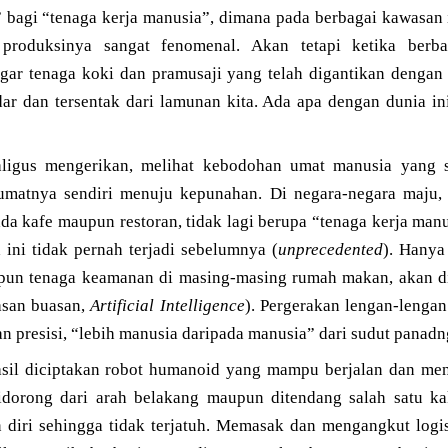
” bagi “tenaga kerja manusia”, dimana pada berbagai kawasan 
roduksinya sangat fenomenal. Akan tetapi ketika berb
gar tenaga koki dan pramusaji yang telah digantikan dengan 
dar dan tersentak dari lamunan kita. Ada apa dengan dunia 
aligus mengerikan, melihat kebodohan umat manusia yang 
atnya sendiri menuju kepunahan. Di negara-negara maju, 
a kafe maupun restoran, tidak lagi berupa “tenaga kerja man
ini tidak pernah terjadi sebelumnya (
unprecedented
). Hanya
pun tenaga keamanan di masing-masing rumah makan, akan di
asan buasan,
Artificial Intelligence
). Pergerakan lengan-lengan
dan presisi, “lebih manusia daripada manusia” dari sudut panad
hasil diciptakan robot humanoid yang mampu berjalan dan m
didorong dari arah belakang maupun ditendang salah satu k
diri sehingga tidak terjatuh. Memasak dan mengangkut logis