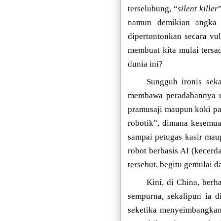
terselubung, “
silent killer
namun demikian angka p
dipertontonkan secara vul
membuat kita mulai tersa
dunia ini?
Sungguh ironis sek
membawa peradabannya um
pramusaji maupun koki pad
robotik”, dimana kesemua 
sampai petugas kasir mau
robot berbasis AI (kecerd
tersebut, begitu gemulai 
Kini, di China, ber
sempurna, sekalipun ia 
seketika menyeimbangkan 