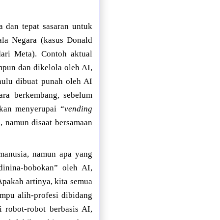
a dan tepat sasaran untuk
pala Negara (kasus Donald
ari Meta). Contoh aktual
mpun dan dikelola oleh AI,
hulu dibuat punah oleh AI
gara berkembang, sebelum
akan menyerupai “
vending
en, namun disaat bersamaan
manusia, namun apa yang
dinina-bobokan” oleh AI,
Apakah artinya, kita semua
ampu alih-profesi dibidang
robot-robot berbasis AI,