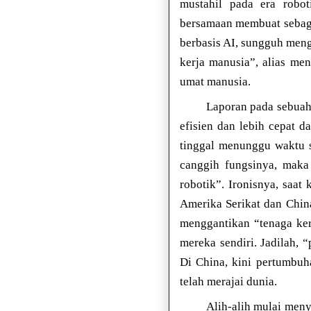
mustahil pada era robo
bersamaan membuat sebagi
berbasis AI, sungguh men
kerja manusia”, alias me
umat manusia.
Laporan pada sebuah
efisien dan lebih cepat 
tinggal menunggu waktu s
canggih fungsinya, maka 
robotik”. Ironisnya, saat
Amerika Serikat dan Chin
menggantikan “tenaga ke
mereka sendiri. Jadilah, 
Di China, kini pertumbu
telah merajai dunia.
Alih-alih mulai men