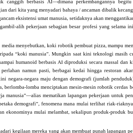
tik canggih berbasis AI—dimana perkembangannya begitu 
an dari kita yang menyadari bahaya / ancaman dibalik kecan
gancam eksistensi umat manusia, setidaknya akan menggantikan
ngambil-alih pekerjaan sebagian besar profesi yang selama in
 media menyebutkan, koki robotik pembuat pizza, mampu mem
daripada “koki manusia”. Mungkin saat kini teknologi masih
ampai humanoid berbasis AI diproduksi secara massal dan k
perlahan namun pasti, berbagai kedai hingga restoran akan
 kini negara-negara maju dengan demografi (jumlah penduduk)
a, berlomba-lomba menciptakan mesin-mesin robotik cerdas b
rja manusia”—alias mematikan lapangan pekerjaan untuk pen
“petaka demografi”, fenomena mana mulai terlihat riak-riaknya
han ekonominya mulai melambat, sekalipun produk-produk bu
yadari kegilaan mereka yang akan membuat punah lapangan pek