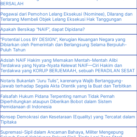
BERSALAH
Pegawai dari Pemohon Lelang Eksekusi (Nominee), Dilarang dan
Terlarang Membeli Objek Lelang Eksekusi Hak Tanggungan
Apakah Bersikap “NAIF”, dapat Dipidana?
“Potential Loss BY DESIGN”, Kerugian Keuangan Negara yang
Dibiarkan oleh Pemerintah dan Berlangsung Selama Berpuluh-
Puluh Tahun
Adslah NAIF Hakim yang Memakan Mentah-Mentah Alibi
Terdakwa yang Nyata-Nyata Kelewat NAIF—Ciri Hakim dan
Terdakwa yang KORUP BERJEMAAH, sebuah PERADILAN SESAT
Notaris Bukanlah “Juru Tulis”, karenanya Wajib Bertanggung-
Jawab terhadap Segala Akta Otentik yang Ia Buat dan Terbitkan
Falsafah Hukum Pidana Terpenting namun Tidak Pernah
Diperhitungkan ataupun Diberikan Bobot dalam Sistem
Pemidanaan dI Indonesia
Konsep Demokrasi dan Kesetaraan (Equality) yang Tercatat dalam
Tipitaka
Supremasi-Sipil dalam Ancaman Bahaya, Militer Mengepung