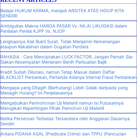
Belajar HUKUM KARMA, menjadi ARSITEK ATAS HIDUP KITA
SENDIRI
Ambiguitas Makna HARGA PASAR Vs. NILAI LIKUIDASI dalam
Penilaian Penilai KJPP Vs. NJOP
Lengkapnya Alat Bukti Surat, Tidak Menjamin Kemenangan
ataupun Kekalahan dalam Gugatan Perdata
RAHASIA : Cara Menciptakan LUCK FACTOR, Jangan Pernah Sia-
Siakan Kesempatan Menanam Benih Perbuatan Bajik
Kredit Sudah Dilunasi, namun Tetap Masuk dalam Daftar
BLACKLIST Perbankan, Pertanda Adanya Internal Fraud Perbankan
Mengapa yang Ditagih (Berhutang) Lebih Galak daripada yang
Menagih Hutang? Ini Penjelasannya
Mengabulkan Permohonan Uji Materiil namun Isi Putusannya
Merugikan Kepentingan Pihak Pemohon Uji Materiil
Ketika Perseroan Terbatas Tersandera oleh Anggaran Dasarnya
Sendiri
Antara PIDANA ASAL (Predicate Crime) dan TPPU (Pencucian