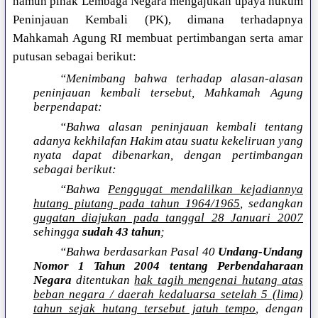
namun pihak Lembaga Negara mengajukan upaya hukum
Peninjauan Kembali (PK), dimana terhadapnya
Mahkamah Agung RI membuat pertimbangan serta amar
putusan sebagai berikut:
“Menimbang bahwa terhadap alasan-alasan
peninjauan kembali tersebut, Mahkamah Agung
berpendapat:
“Bahwa alasan peninjauan kembali tentang
adanya kekhilafan Hakim atau suatu kekeliruan yang
nyata dapat dibenarkan, dengan pertimbangan
sebagai berikut:
“Bahwa
Penggugat mendalilkan kejadiannya
hutang piutang pada tahun 1964/1965
, sedangkan
gugatan diajukan pada tanggal 28 Januari 2007
sehingga
sudah 43 tahun
;
“Bahwa berdasarkan Pasal 40
Undang-Undang
Nomor 1 Tahun 2004 tentang Perbendaharaan
Negara
ditentukan
hak tagih mengenai hutang atas
beban negara / daerah kedaluarsa setelah 5 (lima)
tahun sejak hutang tersebut jatuh tempo
, dengan