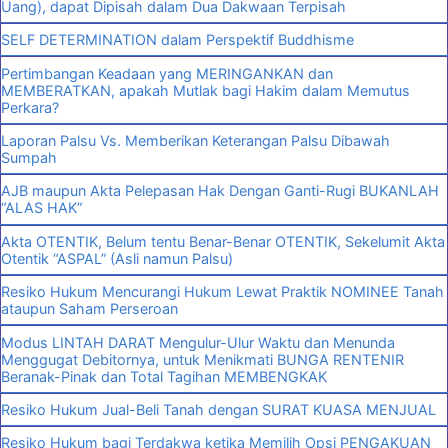
Uang), dapat Dipisah dalam Dua Dakwaan Terpisah
SELF DETERMINATION dalam Perspektif Buddhisme
Pertimbangan Keadaan yang MERINGANKAN dan
MEMBERATKAN, apakah Mutlak bagi Hakim dalam Memutus
Perkara?
Laporan Palsu Vs. Memberikan Keterangan Palsu Dibawah
Sumpah
AJB maupun Akta Pelepasan Hak Dengan Ganti-Rugi BUKANLAH
“ALAS HAK”
Akta OTENTIK, Belum tentu Benar-Benar OTENTIK, Sekelumit Akta
Otentik “ASPAL” (Asli namun Palsu)
Resiko Hukum Mencurangi Hukum Lewat Praktik NOMINEE Tanah
ataupun Saham Perseroan
Modus LINTAH DARAT Mengulur-Ulur Waktu dan Menunda
Menggugat Debitornya, untuk Menikmati BUNGA RENTENIR
Beranak-Pinak dan Total Tagihan MEMBENGKAK
Resiko Hukum Jual-Beli Tanah dengan SURAT KUASA MENJUAL
Resiko Hukum bagi Terdakwa ketika Memilih Opsi PENGAKUAN