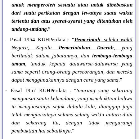
untuk memperoleh sesuatu atau untuk dibebaskan
dari suatu perikatan dengan lewatnya suatu waktu
tertentu dan atas syarat-syarat yang ditentukan oleh
undang-undang
.”
- Pasal 1954 KUHPerdata : “
Pemerintah
, selaku wakil
Negara, Kepala
Pemerintahan Daerah
, yang
bertindak dalam jabatannya, dan
lembaga-lembaga
umum
, tunduk kepada daluwarsa-daluwarsa yang
sama seperti orang-orang perseorangan, dan mereka
dapat menggunakannya dengan cara yang sama
.”
- Pasal 1957 KUHPerdata : “
Seorang yang sekarang
menguasai suatu kebendaan, yang membuktian bahwa
ia menguasainya sejak dahulu kala, dianggap juga
telah menguasainya selama selang waktu antara dulu
dan sekarang itu, dengan tidak mengurangi
pembuktian hal sebaliknya
.”