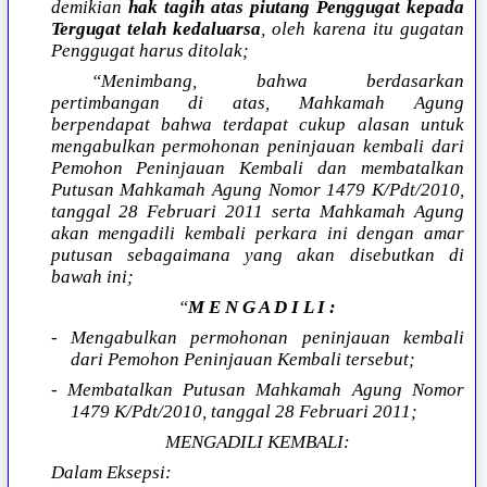
demikian
hak tagih atas piutang Penggugat kepada
Tergugat telah kedaluarsa
, oleh karena itu gugatan
Penggugat harus ditolak;
“Menimbang, bahwa berdasarkan
pertimbangan di atas, Mahkamah Agung
berpendapat bahwa terdapat cukup alasan untuk
mengabulkan permohonan peninjauan kembali dari
Pemohon Peninjauan Kembali dan membatalkan
Putusan Mahkamah Agung Nomor 1479 K/Pdt/2010,
tanggal 28 Februari 2011 serta Mahkamah Agung
akan mengadili kembali perkara ini dengan amar
putusan sebagaimana yang akan disebutkan di
bawah ini;
“
M E N G A D I L I :
- Mengabulkan permohonan peninjauan kembali
dari Pemohon Peninjauan Kembali tersebut;
- Membatalkan Putusan Mahkamah Agung Nomor
1479 K/Pdt/2010, tanggal 28 Februari 2011;
MENGADILI KEMBALI:
Dalam Eksepsi: