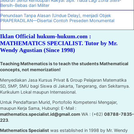
Seluruh Sendi Kehidupan Rakyat Sipil. Tiada Lagi Zona Steril-
Bersih-Bebas dari Militer
Penundaan Tanpa Alasan (Undue Delay), menjadi Objek
PRAPERADILAN—Disertai Contoh Preseden Monumental
Iklan Official hukum-hukum.com :
MATHEMATICS SPECIALIST. Tutor by Mr.
Wendy Agustian (Since 1998)
Teaching Mathematics is to teach the students Mathematical
concepts, not memorization!
Menyediakan Jasa Kursus Privat & Group Pelajaran Matematika
SD, SMP, SMU bagi Siswa di Jakarta, Tangerang, dan Sekitarnya.
Kurikulum Lokal maupun Internasional.
Untuk Pendaftaran Murid, Portofolio Kompetensi Mengajar,
maupun Kerja Sama, Hubungi: E-Mail :
mathematics.specialist.id@gmail.com
WA : (+62)
08788-7835-
223
.
Mathematics Specialist
was established in 1998 by Mr. Wendy