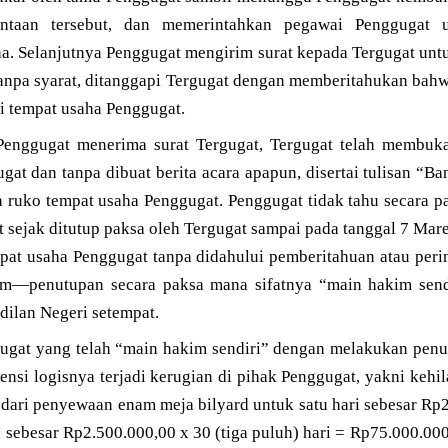
ntaan tersebut, dan memerintahkan pegawai Penggugat 
a. Selanjutnya Penggugat mengirim surat kepada Tergugat un
anpa syarat, ditanggapi Tergugat dengan memberitahukan ba
 tempat usaha Penggugat.
 Penggugat menerima surat Tergugat, Tergugat telah membuk
ugat dan tanpa dibuat berita acara apapun, disertai tulisan 
ruko tempat usaha Penggugat. Penggugat tidak tahu secara p
t sejak ditutup paksa oleh Tergugat sampai pada tanggal 7 Mar
at usaha Penggugat tanpa didahului pemberitahuan atau per
—penutupan secara paksa mana sifatnya “main hakim sendir
adilan Negeri setempat.
gugat yang telah “main hakim sendiri” dengan melakukan penu
nsi logisnya terjadi kerugian di pihak Penggugat, yakni kehi
h dari penyewaan enam meja bilyard untuk satu hari sebesar R
 sebesar Rp2.500.000,00 x 30 (tiga puluh) hari = Rp75.000.00