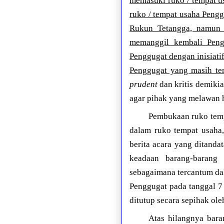
memasuki ruko / tempat 
ruko / tempat usaha Pengg
Rukun Tetangga, namun 
memanggil kembali Pen
Penggugat dengan inisiati
Penggugat yang masih te
prudent
dan kritis demiki
agar pihak yang melawan h
Pembukaan ruko temp
dalam ruko tempat usaha,
berita acara yang ditanda
keadaan barang-barang 
sebagaimana tercantum dal
Penggugat pada tanggal 7
ditutup secara sepihak ole
Atas hilangnya bara