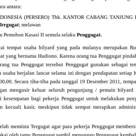
ara antara:
NDONESIA (PERSERO) Tbk. KANTOR CABANG TANJUNG RE
Tergugat
; melawan
 Pemohon Kasasi II semula selaku
Penggugat.
ai tempat usaha bilyard yang pada mulanya merupakan R
gat yang bernama Hudiono. Karena orang tua Penggugat pindah
orang tua Penggugat tersebut Penggugat gunakan sebagai te
a usaha berjalan lancar selama ini dengan pendapatan setiap 
00,00. Secara tiba-tiba pada tanggal 19 Desember 2011, temp
gan mengusir keluar seluruh pengunjung / pemain bilyard
i kesempatan bagi pekerja Penggugat untuk melakukan penyi
n kecuali kasir, meskipun tidak sempat merapikan admini
elah meminta Tergugat agar para pekerja Penggugat members
ipakai oleh tamu Penggugat sambil menunggu Penggugat kembal