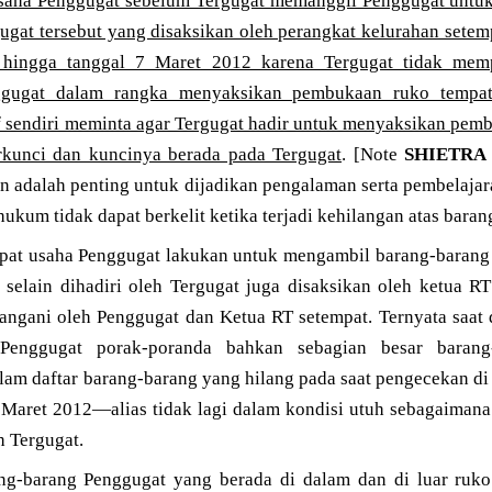
usaha Penggugat sebelum Tergugat memanggil Penggugat unt
ugat tersebut yang disaksikan oleh perangkat kelurahan setemp
hingga tanggal 7 Maret 2012 karena Tergugat tidak memp
ggugat dalam rangka menyaksikan pembukaan ruko tempat
f sendiri meminta agar Tergugat hadir untuk menyaksikan pem
rkunci dan kuncinya berada pada Tergugat
. [Note
SHIETRA
an adalah penting untuk dijadikan pengalaman serta pembelaja
ukum tidak dapat berkelit ketika terjadi kehilangan atas baran
at usaha Penggugat lakukan untuk mengambil barang-barang 
 selain dihadiri oleh Tergugat juga disaksikan oleh ketua RT
tangani oleh Penggugat dan Ketua RT setempat. Ternyata saat
Penggugat porak-poranda bahkan sebagian besar barang
am daftar barang-barang yang hilang pada saat pengecekan di
 Maret 2012—alias tidak lagi dalam kondisi utuh sebagaimana 
h Tergugat.
ng-barang Penggugat yang berada di dalam dan di luar ruko