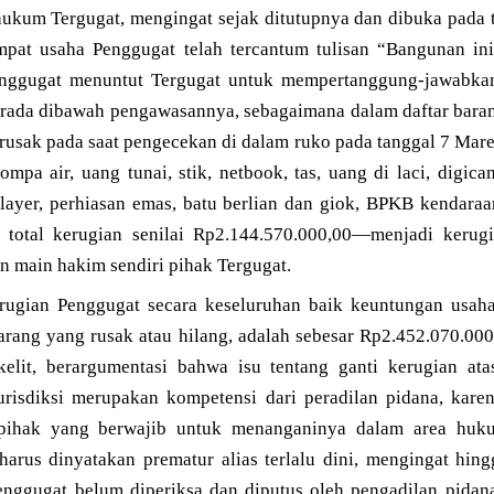
ukum Tergugat, mengingat sejak ditutupnya dan dibuka pada
mpat usaha Penggugat telah tercantum tulisan “Bangunan i
enggugat menuntut Tergugat untuk mempertanggung-jawabkan
rada dibawah pengawasannya, sebagaimana dalam daftar bara
usak pada saat pengecekan di dalam ruko pada tanggal 7 Maret
ompa air, uang tunai, stik, netbook, tas, uang di laci, digic
ayer, perhiasan emas, batu berlian dan giok, BPKB kendara
 total kerugian senilai Rp2.144.570.000,00—menjadi kerugi
n main hakim sendiri pihak Tergugat.
rugian Penggugat secara keseluruhan baik keuntungan usaha
arang yang rusak atau hilang, adalah sebesar Rp2.452.070.00
kelit, berargumentasi bahwa isu tentang ganti kerugian at
risdiksi merupakan kompetensi dari peradilan pidana, kare
ihak yang berwajib untuk menanganinya dalam area huk
harus dinyatakan prematur alias terlalu dini, mengingat hing
enggugat belum diperiksa dan diputus oleh pengadilan pidan