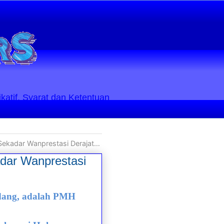
ikatif. Syarat dan Ketentuan
adar Wanprestasi Derajatnya
dar Wanprestasi
ndang, adalah PMH