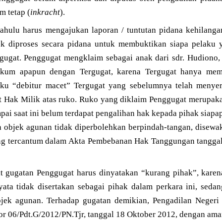
m tetap (
inkracht
).
dahulu harus mengajukan laporan / tuntutan pidana kehilang
uk diproses secara pidana untuk membuktikan siapa pelaku 
gugat. Penggugat mengklaim sebagai anak dari sdr. Hudiono,
kum apapun dengan Tergugat, karena Tergugat hanya me
aku “debitur macet” Tergugat yang sebelumnya telah menye
kat Hak Milik atas ruko. Ruko yang diklaim Penggugat merupak
pai saat ini belum terdapat pengalihan hak kepada pihak siap
 objek agunan tidak diperbolehkan berpindah-tangan, disewak
g tercantum dalam Akta Pembebanan Hak Tanggungan tanggal 
t gugatan Penggugat harus dinyatakan “kurang pihak”, kare
nyata tidak disertakan sebagai pihak dalam perkara ini, se
bjek agunan. Terhadap gugatan demikian, Pengadilan Neger
 06/Pdt.G/2012/PN.Tjr, tanggal 18 Oktober 2012, dengan amar