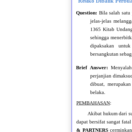
Resiko Dibalik Perb
Question:
Bila salah satu
jelas-jelas melang
1365 Kitab Undan
sehingga menerbitk
dipaksakan untuk
bersangkutan sebag
Brief Answer:
Menyalah-
perjanjian dimaksu
dibuat, merupakan
belaka.
PEMBAHASAN
:
Akibat hukum dari s
dapat bersifat sangat fat
& PARTNERS
cerminkan