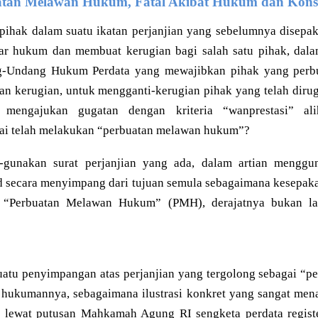
uatan Melawan Hukum, Fatal Akibat Hukum dan Kon
 pihak dalam suatu ikatan perjanjian yang sebelumnya disepaka
gar hukum dan membuat kerugian bagi salah satu pihak, dala
g-Undang Hukum Perdata yang mewajibkan pihak yang per
an kerugian, untuk mengganti-kerugian pihak yang telah diru
 mengajukan gugatan dengan kriteria “wanprestasi” ali
ai telah melakukan “perbuatan melawan hukum”?
gunakan surat perjanjian yang ada, dalam artian menggu
d secara menyimpang dari tujuan semula sebagaimana kesepaka
 “Perbuatan Melawan Hukum” (PMH), derajatnya bukan lag
uatu penyimpangan atas perjanjian yang tergolong sebagai “
al hukumannya, sebagaimana ilustrasi konkret yang sangat me
 lewat putusan Mahkamah Agung RI sengketa perdata regis