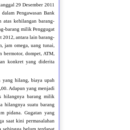
 tanggal 29 Desember 2011
ni dalam Pengawasan Bank
 atas kehilangan barang-
ng-barang milik Penggugat
 2012, antara lain barang-
am, jam omega, uang tunai,
an bermotor, dompet, ATM,
an konkret yang diderita
 yang hilang, biaya upah
0,00. Adapun yang menjadi
as hilangnya barang milik
na hilangnya suatu barang
um pidana. Gugatan yang
ga saat kini permasalahan
a sehingga belum terdapat