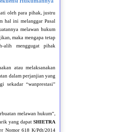
sekuensi Hukumannya
ti oleh para pihak, justru
m hal ini melanggar Pasal
buatannya melawan hukum
gikan, maka mengapa tetap
h-alih menggugat pihak
nakan atau melaksanakan
tan dalam perjanjian yang
i sekadar “wanprestasi”
perbuatan melawan hukum”,
narik yang dapat
SHIETRA
ter Nomor 618 K/Pdt/2014