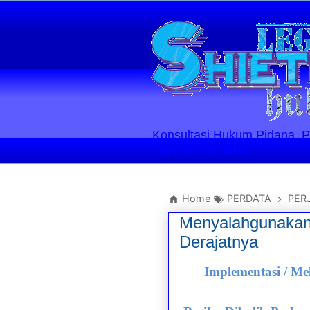
Konsultasi Hukum Pidana, Perd
Layanan Berlaku
Home
PERDATA
PER
Menyalahgunakan
Derajatnya
Implementasi / M