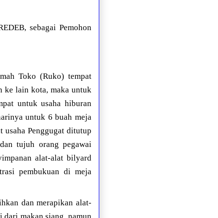
DEB, sebagai Pemohon
umah Toko (Ruko) tempat
 ke lain kota, maka untuk
mpat untuk usaha hiburan
harinya untuk 6 buah meja
at usaha Penggugat ditutup
 dan tujuh orang pegawai
mpanan alat-alat bilyard
strasi pembukuan di meja
ihkan dan merapikan alat-
i dari makan siang, namun