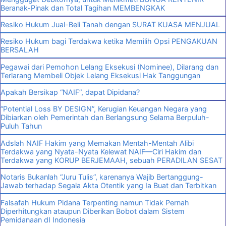
Beranak-Pinak dan Total Tagihan MEMBENGKAK
Resiko Hukum Jual-Beli Tanah dengan SURAT KUASA MENJUAL
Resiko Hukum bagi Terdakwa ketika Memilih Opsi PENGAKUAN
BERSALAH
Pegawai dari Pemohon Lelang Eksekusi (Nominee), Dilarang dan
Terlarang Membeli Objek Lelang Eksekusi Hak Tanggungan
Apakah Bersikap “NAIF”, dapat Dipidana?
“Potential Loss BY DESIGN”, Kerugian Keuangan Negara yang
Dibiarkan oleh Pemerintah dan Berlangsung Selama Berpuluh-
Puluh Tahun
Adslah NAIF Hakim yang Memakan Mentah-Mentah Alibi
Terdakwa yang Nyata-Nyata Kelewat NAIF—Ciri Hakim dan
Terdakwa yang KORUP BERJEMAAH, sebuah PERADILAN SESAT
Notaris Bukanlah “Juru Tulis”, karenanya Wajib Bertanggung-
Jawab terhadap Segala Akta Otentik yang Ia Buat dan Terbitkan
Falsafah Hukum Pidana Terpenting namun Tidak Pernah
Diperhitungkan ataupun Diberikan Bobot dalam Sistem
Pemidanaan dI Indonesia