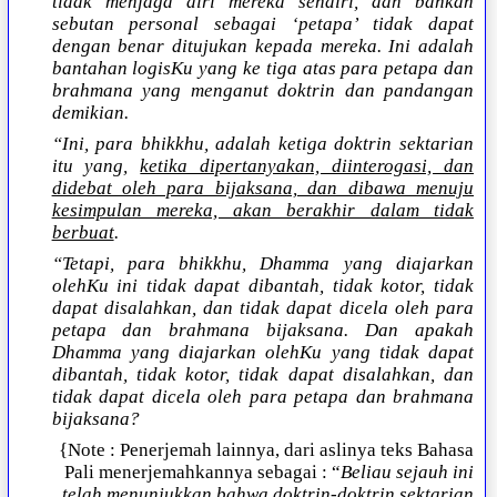
tidak menjaga diri mereka sendiri, dan bahkan
sebutan personal sebagai ‘petapa’ tidak dapat
dengan benar ditujukan kepada mereka. Ini adalah
bantahan logisKu yang ke tiga atas para petapa dan
brahmana yang menganut doktrin dan pandangan
demikian.
“Ini, para bhikkhu, adalah ketiga doktrin sektarian
itu yang,
ketika dipertanyakan, diinterogasi, dan
didebat oleh para bijaksana, dan dibawa menuju
kesimpulan mereka, akan berakhir dalam tidak
berbuat
.
“Tetapi, para bhikkhu, Dhamma yang diajarkan
olehKu ini tidak dapat dibantah, tidak kotor, tidak
dapat disalahkan, dan tidak dapat dicela oleh para
petapa dan brahmana bijaksana. Dan apakah
Dhamma yang diajarkan olehKu yang tidak dapat
dibantah, tidak kotor, tidak dapat disalahkan, dan
tidak dapat dicela oleh para petapa dan brahmana
bijaksana?
{Note : Penerjemah lainnya, dari aslinya teks Bahasa
Pali menerjemahkannya sebagai : “
Beliau sejauh ini
telah menunjukkan bahwa doktrin-doktrin sektarian