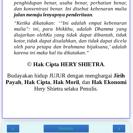
penghidupan benar, usaha benar, perhatian benar,
dan konsentrasi benar. Ini disebut kebenaran mulia
jalan menuju lenyapnya penderitaan
.
“Ketika dikatakan: ‘“Ini adalah empat kebenaran
mulia”: ini, para bhikkhu, adalah Dhamma yang
diajarkan olehKu yang tidak dapat dibantah, tidak
kotor, tidak dapat disalahkan, dan tidak dapat dicela
oleh para petapa dan brahmana bijaksana,’ adalah
karena ini maka hal itu dikatakan.”
©
Hak Cipta HERY SHIETRA
.
Budayakan hidup JUJUR dengan menghargai
Jirih
Payah
,
Hak Cipta
,
Hak Moril
, dan
Hak Ekonomi
Hery Shietra selaku Penulis.
‹
›
Beranda