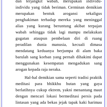
dan terjangkit wabah, merupakan individu-
individu yang tidak beriman. Cerminan demikian
merupakan bentuk arogansi sekaligus
penghakiman terhadap mereka yang meninggal
alias yang kurang beruntung akibat terpajan
wabah sehingga tidak lagi mampu melakukan
gugatan ataupun pembelaan diri di ruang
peradilan dunia manusia, kecuali dimasa
mendatang keduanya berjumpa di alam baka
barulah sang korban yang pernah dihakimi dapat
menggunakan kesempatan mengadukan sang
arogan kepada raja neraka.
Hal-hal demikian sama seperti tradisi praktik
meditasi para bhikkhu hutan yang gaya
berlatihnya cukup ektrem, yakni menantang maut
dengan mencari lokasi bermeditasi persis pada
lintasan yang ada bekas jejak tapak kaki harimau