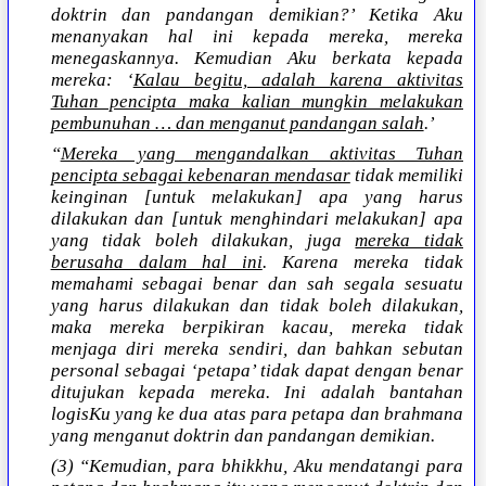
doktrin dan pandangan demikian?’ Ketika Aku
menanyakan hal ini kepada mereka, mereka
menegaskannya. Kemudian Aku berkata kepada
mereka: ‘
Kalau begitu, adalah karena aktivitas
Tuhan pencipta maka kalian mungkin melakukan
pembunuhan … dan menganut pandangan salah
.’
“
Mereka yang mengandalkan aktivitas Tuhan
pencipta sebagai kebenaran mendasar
tidak memiliki
keinginan [untuk melakukan] apa yang harus
dilakukan dan [untuk menghindari melakukan] apa
yang tidak boleh dilakukan, juga
mereka tidak
berusaha dalam hal ini
. Karena mereka tidak
memahami sebagai benar dan sah segala sesuatu
yang harus dilakukan dan tidak boleh dilakukan,
maka mereka berpikiran kacau, mereka tidak
menjaga diri mereka sendiri, dan bahkan sebutan
personal sebagai ‘petapa’ tidak dapat dengan benar
ditujukan kepada mereka. Ini adalah bantahan
logisKu yang ke dua atas para petapa dan brahmana
yang menganut doktrin dan pandangan demikian.
(3) “Kemudian, para bhikkhu, Aku mendatangi para