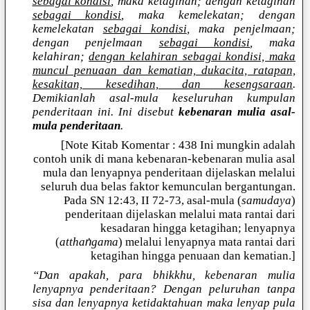
sebagai kondisi
, maka ketagihan; dengan ketagihan
sebagai kondisi
, maka kemelekatan; dengan
kemelekatan
sebagai kondisi
, maka penjelmaan;
dengan penjelmaan
sebagai kondisi
, maka
kelahiran;
dengan kelahiran sebagai kondisi, maka
muncul penuaan dan kematian, dukacita, ratapan,
kesakitan, kesedihan, dan kesengsaraan
.
Demikianlah asal-mula keseluruhan kumpulan
penderitaan ini. Ini disebut
kebenaran mulia asal-
mula penderitaan
.
[Note Kitab Komentar : 438 Ini mungkin adalah
contoh unik di mana kebenaran-kebenaran mulia asal
mula dan lenyapnya penderitaan dijelaskan melalui
seluruh dua belas faktor kemunculan bergantungan.
Pada SN 12:43, II 72-73, asal-mula (
samudaya
)
penderitaan dijelaskan melalui mata rantai dari
kesadaran hingga ketagihan; lenyapnya
ṅ
(
attha
gama
) melalui lenyapnya mata rantai dari
ketagihan hingga penuaan dan kematian.]
“Dan apakah, para bhikkhu, kebenaran mulia
lenyapnya penderitaan? Dengan peluruhan tanpa
sisa dan lenyapnya ketidaktahuan maka lenyap pula