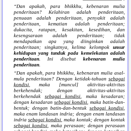
“Dan apakah, para bhikkhu, kebenaran mulia
penderitaan? Kelahiran adalah penderitaan,
penuaan adalah penderitaan, penyakit adalah
penderitaan, kematian adalah penderitaan;
dukacita, ratapan, kesakitan, kesedihan, dan
kesengsaraan adalah penderitaan; tidak
mendapatkan apa yang diinginkan adalah
penderitaan; singkatnya, kelima kelompok
unsur
kehidupan yang tunduk pada kemelekatan adalah
penderitaan
. Ini disebut
kebenaran mulia
penderitaan
.
“Dan apakah, para bhikkhu, kebenaran mulia asal-
mula penderitaan? Dengan ketidak-tahuan
sebagai
kondisi
, maka [muncul] aktivitas-aktivitas
berkehendak; dengan aktivitas-aktivitas
berkehendak
sebagai kondisi
, maka kesadaran;
dengan kesadaran
sebagai kondisi
, maka batin-dan-
bentuk; dengan batin-dan-bentuk
sebagai kondisi
,
maka enam landasan indria; dengan enam landasan
indria
sebagai kondisi
, maka kontak; dengan kontak
sebagai kondisi
, maka perasaan; dengan perasaan