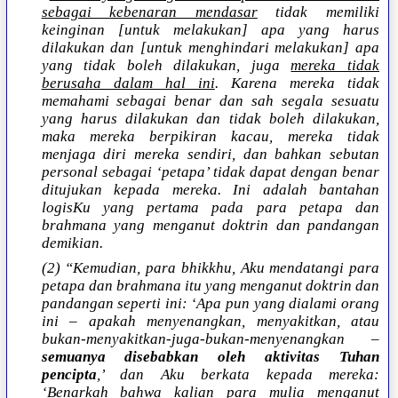
sebagai kebenaran mendasar
tidak memiliki
keinginan [untuk melakukan] apa yang harus
dilakukan dan [untuk menghindari melakukan] apa
yang tidak boleh dilakukan, juga
mereka tidak
berusaha dalam hal ini
. Karena mereka tidak
memahami sebagai benar dan sah segala sesuatu
yang harus dilakukan dan tidak boleh dilakukan,
maka mereka berpikiran kacau, mereka tidak
menjaga diri mereka sendiri, dan bahkan sebutan
personal sebagai ‘petapa’ tidak dapat dengan benar
ditujukan kepada mereka. Ini adalah bantahan
logisKu yang pertama pada para petapa dan
brahmana yang menganut doktrin dan pandangan
demikian.
(2) “Kemudian, para bhikkhu, Aku mendatangi para
petapa dan brahmana itu yang menganut doktrin dan
pandangan seperti ini: ‘Apa pun yang dialami orang
ini – apakah menyenangkan, menyakitkan, atau
bukan-menyakitkan-juga-bukan-menyenangkan –
semuanya disebabkan oleh aktivitas Tuhan
pencipta
,’ dan Aku berkata kepada mereka:
‘Benarkah bahwa kalian para mulia menganut