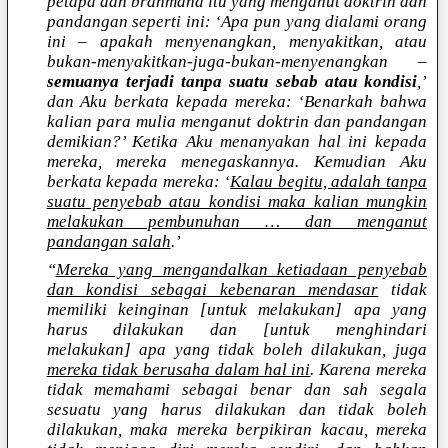
petapa dan brahmana itu yang menganut doktrin dan
pandangan seperti ini: ‘Apa pun yang dialami orang
ini – apakah menyenangkan, menyakitkan, atau
bukan-menyakitkan-juga-bukan-menyenangkan –
semuanya terjadi tanpa suatu sebab atau kondisi
,’
dan Aku berkata kepada mereka: ‘Benarkah bahwa
kalian para mulia menganut doktrin dan pandangan
demikian?’ Ketika Aku menanyakan hal ini kepada
mereka, mereka menegaskannya. Kemudian Aku
berkata kepada mereka: ‘
Kalau begitu, adalah tanpa
suatu penyebab atau kondisi maka kalian mungkin
melakukan pembunuhan … dan menganut
pandangan salah
.’
“
Mereka yang mengandalkan ketiadaan penyebab
dan kondisi sebagai kebenaran mendasar
tidak
memiliki keinginan [untuk melakukan] apa yang
harus dilakukan dan [untuk menghindari
melakukan] apa yang tidak boleh dilakukan, juga
mereka tidak berusaha dalam hal ini
. Karena mereka
tidak memahami sebagai benar dan sah segala
sesuatu yang harus dilakukan dan tidak boleh
dilakukan, maka mereka berpikiran kacau, mereka