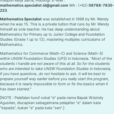
maupun Kerja Sama, Hubungi: E-Mail :
mathematics.specialist.id@gmail.com
WA : (+62)
08788-7835-
223
.
Mathematics Specialist
was established in 1998 by Mr. Wendy
when he was 15. This is a private tuition that runs by Mr. Wendy
himself as sole teacher. He has deep understanding about
Mathematics for Primary up to Junior College and Foundation
Studies (Grade 1 up to 12), mastering multiples curriculums of
Mathematics.
Mathematics for Commerce (Math-C) and Science (Math-S)
within UNSW Foundation Studies (UFS) in Indonesia.
"Most of the
students I handle are not aware of this at all. So for the students
who are intended to take UNSW Foundation Studies in Indonesia,
if you have questions, do not hesitate to ask. It will be best to
prepare yourself way earlier before you really start the program,
because it is nearly impossible to form or fix the basics when it
has been started."
[NOTE : Pelafalan huruf vokal "e" pada nama Bapak W(e)ndy
Agustian, diucapkan sebagaimana pelajafan "e" dalam kata
"kepada", bukan "e" pada kata "sen".]