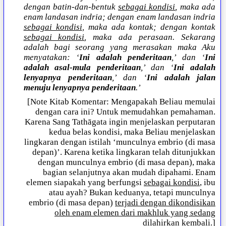
dengan batin-dan-bentuk
sebagai kondisi
, maka ada
enam landasan indria; dengan enam landasan indria
sebagai kondisi
, maka ada kontak; dengan kontak
sebagai kondisi
, maka ada perasaan. Sekarang
adalah bagi seorang yang merasakan maka Aku
menyatakan: ‘
Ini adalah penderitaan
,’ dan ‘
Ini
adalah asal-mula penderitaan
,’ dan ‘
Ini adalah
lenyapnya penderitaan
,’ dan ‘
Ini adalah jalan
menuju lenyapnya penderitaan
.’
[Note Kitab Komentar: Mengapakah Beliau memulai
dengan cara ini? Untuk memudahkan pemahaman.
Karena Sang Tathāgata ingin menjelaskan perputaran
kedua belas kondisi, maka Beliau menjelaskan
lingkaran dengan istilah ‘munculnya embrio (di masa
depan)’. Karena ketika lingkaran telah ditunjukkan
dengan munculnya embrio (di masa depan), maka
bagian selanjutnya akan mudah dipahami. Enam
elemen siapakah yang berfungsi
sebagai kondisi
, ibu
atau ayah? Bukan keduanya, tetapi munculnya
embrio (di masa depan)
terjadi dengan dikondisikan
oleh enam elemen dari makhluk yang sedang
dilahirkan kembali
.]