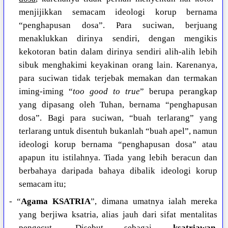
menjijikkan semacam ideologi korup bernama
“penghapusan dosa”. Para suciwan, berjuang
menaklukkan dirinya sendiri, dengan mengikis
kekotoran batin dalam dirinya sendiri alih-alih lebih
sibuk menghakimi keyakinan orang lain. Karenanya,
para suciwan tidak terjebak memakan dan termakan
iming-iming “
too good to true
” berupa perangkap
yang dipasang oleh Tuhan, bernama “penghapusan
dosa”. Bagi para suciwan, “buah terlarang” yang
terlarang untuk disentuh bukanlah “buah apel”, namun
ideologi korup bernama “penghapusan dosa” atau
apapun itu istilahnya. Tiada yang lebih beracun dan
berbahaya daripada bahaya dibalik ideologi korup
semacam itu;
- “
Agama KSATRIA
”, dimana umatnya ialah mereka
yang berjiwa ksatria, alias jauh dari sifat mentalitas
pengecut. Disebut sebagai
ksatriawan
,