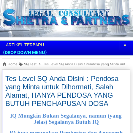
▼
(DROP DOWN MENU)
Home
SQ Test
Tes Level SQ Anda Disini : Pendosa yang Minta untuk Dihormati, Salah Alamat, HANYA PENDOSA YANG BUTUH PENGHAPUSAN DOSA
Tes Level SQ Anda Disini : Pendosa
yang Minta untuk Dihormati, Salah
Alamat, HANYA PENDOSA YANG
BUTUH PENGHAPUSAN DOSA
IQ Mungkin Bukan Segalanya, namun (yang
Jelas) Segalanya Butuh IQ
IQ juga merupakan Pemberian dan Anugerah