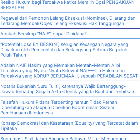
Resiko Hukum bagi Terdakwa ketika Memilih Opsi PENGAKUAN
BERSALAH
Pegawai dari Pemohon Lelang Eksekusi (Nominee), Dilarang dan
Terlarang Membeli Objek Lelang Eksekusi Hak Tanggungan
Apakah Bersikap “NAIF”, dapat Dipidana?
“Potential Loss BY DESIGN”, Kerugian Keuangan Negara yang
Dibiarkan oleh Pemerintah dan Berlangsung Selama Berpuluh-
Puluh Tahun
Adslah NAIF Hakim yang Memakan Mentah-Mentah Alibi
Terdakwa yang Nyata-Nyata Kelewat NAIF—Ciri Hakim dan
Terdakwa yang KORUP BERJEMAAH, sebuah PERADILAN SESAT
Notaris Bukanlah “Juru Tulis”, karenanya Wajib Bertanggung-
Jawab terhadap Segala Akta Otentik yang Ia Buat dan Terbitkan
Falsafah Hukum Pidana Terpenting namun Tidak Pernah
Diperhitungkan ataupun Diberikan Bobot dalam Sistem
Pemidanaan dI Indonesia
Konsep Demokrasi dan Kesetaraan (Equality) yang Tercatat dalam
Tipitaka
Supremasi-Sipil dalam Ancaman Bahaya, Militer Mengepung