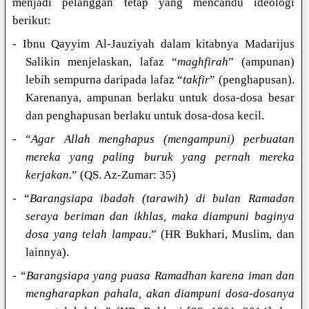
menjadi pelanggan tetap yang mencandu ideologi
berikut:
- Ibnu Qayyim Al-Jauziyah dalam kitabnya Madarijus
Salikin menjelaskan, lafaz “
maghfirah
” (ampunan)
lebih sempurna daripada lafaz “
takfir
” (penghapusan).
Karenanya, ampunan berlaku untuk dosa-dosa besar
dan penghapusan berlaku untuk dosa-dosa kecil.
- “
Agar Allah menghapus (mengampuni) perbuatan
mereka yang paling buruk yang pernah mereka
kerjakan
.” (QS. Az-Zumar: 35)
- “
Barangsiapa ibadah (tarawih) di bulan Ramadan
seraya beriman dan ikhlas, maka diampuni baginya
dosa yang telah lampau
.” (HR Bukhari, Muslim, dan
lainnya).
- “
Barangsiapa yang puasa Ramadhan karena iman dan
mengharapkan pahala, akan diampuni dosa-dosanya