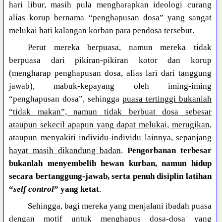
hari libur, masih pula mengharapkan ideologi curang
alias korup bernama “penghapusan dosa” yang sangat
melukai hati kalangan korban para pendosa tersebut.
Perut mereka berpuasa, namun mereka tidak
berpuasa dari pikiran-pikiran kotor dan korup
(mengharap penghapusan dosa, alias lari dari tanggung
jawab), mabuk-kepayang oleh iming-iming
“penghapusan dosa”, sehingga
puasa tertinggi bukanlah
“tidak makan”, namun tidak berbuat dosa sebesar
ataupun sekecil apapun yang dapat melukai, merugikan,
ataupun menyakiti individu-individu lainnya, sepanjang
hayat masih dikandung badan
.
Pengorbanan terbesar
bukanlah menyembelih hewan kurban, namun hidup
secara bertanggung-jawab, serta penuh disiplin latihan
“
self control
” yang ketat
.
Sehingga, bagi mereka yang menjalani ibadah puasa
dengan motif untuk menghapus dosa-dosa yang