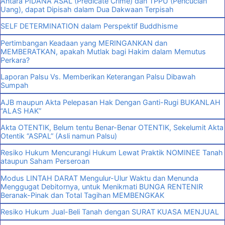
Antara PIDANA ASAL (Predicate Crime) dan TPPU (Pencucian
Uang), dapat Dipisah dalam Dua Dakwaan Terpisah
SELF DETERMINATION dalam Perspektif Buddhisme
Pertimbangan Keadaan yang MERINGANKAN dan
MEMBERATKAN, apakah Mutlak bagi Hakim dalam Memutus
Perkara?
Laporan Palsu Vs. Memberikan Keterangan Palsu Dibawah
Sumpah
AJB maupun Akta Pelepasan Hak Dengan Ganti-Rugi BUKANLAH
“ALAS HAK”
Akta OTENTIK, Belum tentu Benar-Benar OTENTIK, Sekelumit Akta
Otentik “ASPAL” (Asli namun Palsu)
Resiko Hukum Mencurangi Hukum Lewat Praktik NOMINEE Tanah
ataupun Saham Perseroan
Modus LINTAH DARAT Mengulur-Ulur Waktu dan Menunda
Menggugat Debitornya, untuk Menikmati BUNGA RENTENIR
Beranak-Pinak dan Total Tagihan MEMBENGKAK
Resiko Hukum Jual-Beli Tanah dengan SURAT KUASA MENJUAL