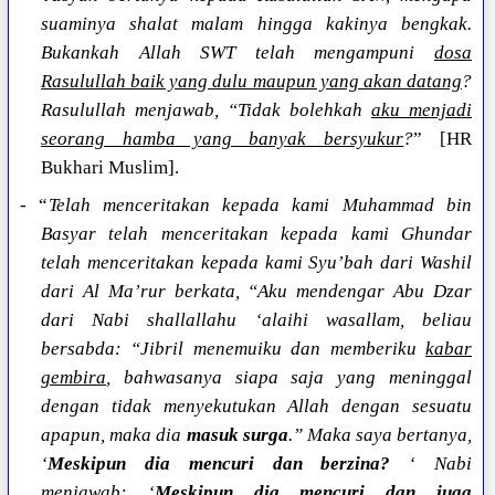
suaminya shalat malam hingga kakinya bengkak.
Bukankah Allah SWT telah mengampuni
dosa
Rasulullah baik yang dulu maupun yang akan datang
?
Rasulullah menjawab, “Tidak bolehkah
aku menjadi
seorang hamba yang banyak bersyukur
?
” [HR
Bukhari Muslim].
- “
Telah menceritakan kepada kami Muhammad bin
Basyar telah menceritakan kepada kami Ghundar
telah menceritakan kepada kami Syu’bah dari Washil
dari Al Ma’rur berkata, “Aku mendengar Abu Dzar
dari Nabi shallallahu ‘alaihi wasallam, beliau
bersabda: “Jibril menemuiku dan memberiku
kabar
gembira
, bahwasanya siapa saja yang meninggal
dengan tidak menyekutukan Allah dengan sesuatu
apapun, maka dia
masuk surga
.” Maka saya bertanya,
‘
Meskipun dia mencuri dan berzina?
‘ Nabi
menjawab: ‘
Meskipun dia mencuri dan juga