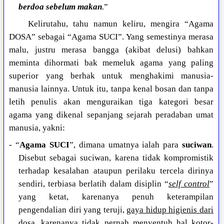
berdoa sebelum makan
.
”
Kelirutahu, tahu namun keliru, mengira “Agama
DOSA” sebagai “Agama SUCI”. Yang semestinya merasa
malu, justru merasa bangga (akibat delusi) bahkan
meminta dihormati bak memeluk agama yang paling
superior yang berhak untuk menghakimi manusia-
manusia lainnya. Untuk itu, tanpa kenal bosan dan tanpa
letih penulis akan menguraikan tiga kategori besar
agama yang dikenal sepanjang sejarah peradaban umat
manusia, yakni:
- “
Agama SUCI
”, dimana umatnya ialah para
suciwan
.
Disebut sebagai suciwan, karena tidak kompromistik
terhadap kesalahan ataupun perilaku tercela dirinya
sendiri, terbiasa berlatih dalam disiplin “
self control
”
yang ketat, karenanya penuh keterampilan
pengendalian diri yang teruji,
gaya hidup higienis dari
dosa
, karenanya tidak pernah menyentuh hal kotor-