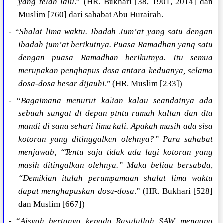
yang telah lalu
.” (HR. Bukhari [38, 1901, 2014] dan
Muslim [760] dari sahabat Abu Hurairah.
- “
Shalat lima waktu. Ibadah Jum’at yang satu dengan
ibadah jum’at berikutnya. Puasa Ramadhan yang satu
dengan puasa Ramadhan berikutnya. Itu semua
merupakan penghapus dosa antara keduanya, selama
dosa-dosa besar dijauhi
.” (HR. Muslim [233])
- “
Bagaimana menurut kalian kalau seandainya ada
sebuah sungai di depan pintu rumah kalian dan dia
mandi di sana sehari lima kali. Apakah masih ada sisa
kotoran yang ditinggalkan olehnya?” Para sahabat
menjawab, “Tentu saja tidak ada lagi kotoran yang
masih ditingalkan olehnya.” Maka beliau bersabda,
“Demikian itulah perumpamaan shalat lima waktu
dapat menghapuskan dosa-dosa
.” (HR. Bukhari [528]
dan Muslim [667])
- “
Aisyah bertanya kepada Rasulullah SAW, mengapa