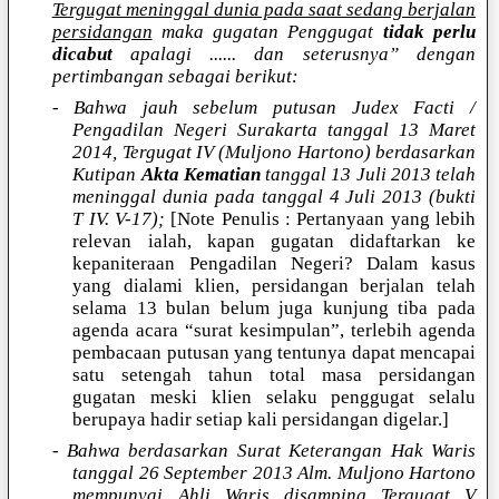
Tergugat meninggal dunia pada saat sedang berjalan
persidangan
maka gugatan Penggugat
tidak perlu
dicabut
apalagi ...... dan seterusnya” dengan
pertimbangan sebagai berikut:
- Bahwa jauh sebelum putusan Judex Facti /
Pengadilan Negeri Surakarta tanggal 13 Maret
2014, Tergugat IV (Muljono Hartono) berdasarkan
Kutipan
Akta Kematian
tanggal 13 Juli 2013 telah
meninggal dunia pada tanggal 4 Juli 2013 (bukti
T IV. V-17);
[Note Penulis : Pertanyaan yang lebih
relevan ialah, kapan gugatan didaftarkan ke
kepaniteraan Pengadilan Negeri? Dalam kasus
yang dialami klien, persidangan berjalan telah
selama 13 bulan belum juga kunjung tiba pada
agenda acara “surat kesimpulan”, terlebih agenda
pembacaan putusan yang tentunya dapat mencapai
satu setengah tahun total masa persidangan
gugatan meski klien selaku penggugat selalu
berupaya hadir setiap kali persidangan digelar.]
- Bahwa berdasarkan Surat Keterangan Hak Waris
tanggal 26 September 2013 Alm. Muljono Hartono
mempunyai Ahli Waris disamping Tergugat V