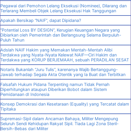
Pegawai dari Pemohon Lelang Eksekusi (Nominee), Dilarang dan
Terlarang Membeli Objek Lelang Eksekusi Hak Tanggungan
Apakah Bersikap “NAIF”, dapat Dipidana?
“Potential Loss BY DESIGN”, Kerugian Keuangan Negara yang
Dibiarkan oleh Pemerintah dan Berlangsung Selama Berpuluh-
Puluh Tahun
Adslah NAIF Hakim yang Memakan Mentah-Mentah Alibi
Terdakwa yang Nyata-Nyata Kelewat NAIF—Ciri Hakim dan
Terdakwa yang KORUP BERJEMAAH, sebuah PERADILAN SESAT
Notaris Bukanlah “Juru Tulis”, karenanya Wajib Bertanggung-
Jawab terhadap Segala Akta Otentik yang Ia Buat dan Terbitkan
Falsafah Hukum Pidana Terpenting namun Tidak Pernah
Diperhitungkan ataupun Diberikan Bobot dalam Sistem
Pemidanaan dI Indonesia
Konsep Demokrasi dan Kesetaraan (Equality) yang Tercatat dalam
Tipitaka
Supremasi-Sipil dalam Ancaman Bahaya, Militer Mengepung
Seluruh Sendi Kehidupan Rakyat Sipil. Tiada Lagi Zona Steril-
Bersih-Bebas dari Militer