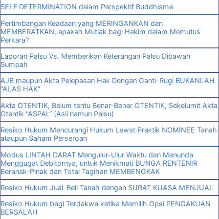
SELF DETERMINATION dalam Perspektif Buddhisme
Pertimbangan Keadaan yang MERINGANKAN dan
MEMBERATKAN, apakah Mutlak bagi Hakim dalam Memutus
Perkara?
Laporan Palsu Vs. Memberikan Keterangan Palsu Dibawah
Sumpah
AJB maupun Akta Pelepasan Hak Dengan Ganti-Rugi BUKANLAH
“ALAS HAK”
Akta OTENTIK, Belum tentu Benar-Benar OTENTIK, Sekelumit Akta
Otentik “ASPAL” (Asli namun Palsu)
Resiko Hukum Mencurangi Hukum Lewat Praktik NOMINEE Tanah
ataupun Saham Perseroan
Modus LINTAH DARAT Mengulur-Ulur Waktu dan Menunda
Menggugat Debitornya, untuk Menikmati BUNGA RENTENIR
Beranak-Pinak dan Total Tagihan MEMBENGKAK
Resiko Hukum Jual-Beli Tanah dengan SURAT KUASA MENJUAL
Resiko Hukum bagi Terdakwa ketika Memilih Opsi PENGAKUAN
BERSALAH