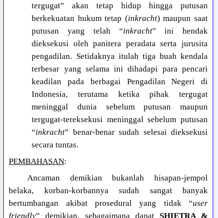
tergugat” akan tetap hidup hingga putusan
berkekuatan hukum tetap (
inkracht
) maupun saat
putusan yang telah “
inkracht
” ini hendak
dieksekusi oleh panitera peradata serta jurusita
pengadilan. Setidaknya itulah tiga buah kendala
terbesar yang selama ini dihadapi para pencari
keadilan pada berbagai Pengadilan Negeri di
Indonesia, terutama ketika pihak tergugat
meninggal dunia sebelum putusan maupun
tergugat-tereksekusi meninggal sebelum putusan
“
inkracht
” benar-benar sudah selesai dieksekusi
secara tuntas.
PEMBAHASAN
:
Ancaman demikian bukanlah hisapan-jempol
belaka, korban-korbannya sudah sangat banyak
bertumbangan akibat prosedural yang tidak “
user
friendly
” demikian, sebagaimana dapat
SHIETRA &