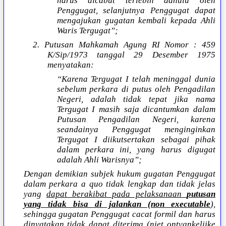
harus dicabut terlebih dahulu oleh
Penggugat, selanjutnya Penggugat dapat
mengajukan gugatan kembali kepada Ahli
Waris Tergugat”;
2. Putusan Mahkamah Agung RI Nomor : 459
K/Sip/1973 tanggal 29 Desember 1975
menyatakan:
“Karena Tergugat I telah meninggal dunia
sebelum perkara di putus oleh Pengadilan
Negeri, adalah tidak tepat jika nama
Tergugat I masih saja dicantumkan dalam
Putusan Pengadilan Negeri, karena
seandainya Penggugat menginginkan
Tergugat I diikutsertakan sebagai pihak
dalam perkara ini, yang harus digugat
adalah Ahli Warisnya”;
Dengan demikian subjek hukum gugatan Penggugat
dalam perkara a quo tidak lengkap dan tidak jelas
yang
dapat berakibat pada pelaksanaan
putusan
yang tidak bisa di jalankan (non executable
),
sehingga gugatan Penggugat cacat formil dan harus
dinyatakan tidak dapat diterima (niet ontvankelijke