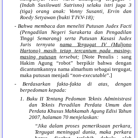
(Indah Susilowati Sutrisno) selaku istri juga 3
(tiga) orang anak: Vonny Susanti, Ervin dan
Roedy Setyawan (bukti T IV.V-18);
- Bahwa membaca dan meneliti Putusan Judex Facti
(Pengadilan Negeri Surakarta dan Pengadilan
Tinggi Semarang) serta Putusan Kasasi Judex
Juris ternyata
nama Tergugat IV (Muljono
Hartono) masih tetap tercantum pada masing-
masing putusan
tersebut;
[Note Penulis : sang
Hakim Agung “robot” berpikir bahwa dengan
dicantumkannya nama almarhum sebagai tergugat,
maka putusan menjadi “
non-executable
”.]
- Berdasarkan fakta-fakta di atas, dengan
berpedoman kepada:
1. Buku II Tentang Pedoman Teknis Administrasi
dan Teknis Peradilan Perdata Umum dan
Perdata Khusus Mahkamah Agung Edisi Tahun
2007, halaman 70 menjelaskan:
“Jika dalam proses pemeriksaan perkara,
Tergugat meninggal dunia, maka perkara