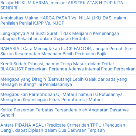
Belajar HUKUM KARMA, menjadi ARSITEK ATAS HIDUP KITA
SENDIRI
Ambiguitas Makna HARGA PASAR Vs. NILAI LIKUIDASI dalam
Penilaian Penilai KJPP Vs. NJOP
Lengkapnya Alat Bukti Surat, Tidak Menjamin Kemenangan
ataupun Kekalahan dalam Gugatan Perdata
RAHASIA : Cara Menciptakan LUCK FACTOR, Jangan Pernah Sia-
Siakan Kesempatan Menanam Benih Perbuatan Bajik
Kredit Sudah Dilunasi, namun Tetap Masuk dalam Daftar
BLACKLIST Perbankan, Pertanda Adanya Internal Fraud Perbankan
Mengapa yang Ditagih (Berhutang) Lebih Galak daripada yang
Menagih Hutang? Ini Penjelasannya
Mengabulkan Permohonan Uji Materiil namun Isi Putusannya
Merugikan Kepentingan Pihak Pemohon Uji Materiil
Ketika Perseroan Terbatas Tersandera oleh Anggaran Dasarnya
Sendiri
Antara PIDANA ASAL (Predicate Crime) dan TPPU (Pencucian
Uang), dapat Dipisah dalam Dua Dakwaan Terpisah