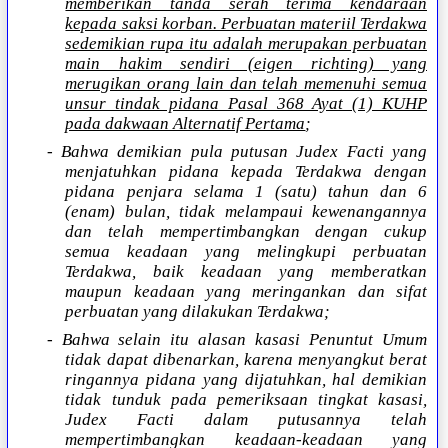
memberikan tanda serah terima kendaraan
kepada saksi korban. Perbuatan materiil Terdakwa
sedemikian rupa itu adalah merupakan perbuatan
main hakim sendiri (eigen richting) yang
merugikan orang lain dan telah memenuhi semua
unsur tindak pidana Pasal 368 Ayat (1) KUHP
pada dakwaan Alternatif Pertama
;
- Bahwa demikian pula putusan Judex Facti yang
menjatuhkan pidana kepada Terdakwa dengan
pidana penjara selama 1 (satu) tahun dan 6
(enam) bulan, tidak melampaui kewenangannya
dan telah mempertimbangkan dengan cukup
semua keadaan yang melingkupi perbuatan
Terdakwa, baik keadaan yang memberatkan
maupun keadaan yang meringankan dan sifat
perbuatan yang dilakukan Terdakwa;
- Bahwa selain itu alasan kasasi Penuntut Umum
tidak dapat dibenarkan, karena menyangkut berat
ringannya pidana yang dijatuhkan, hal demikian
tidak tunduk pada pemeriksaan tingkat kasasi,
Judex Facti dalam putusannya telah
mempertimbangkan keadaan-keadaan yang