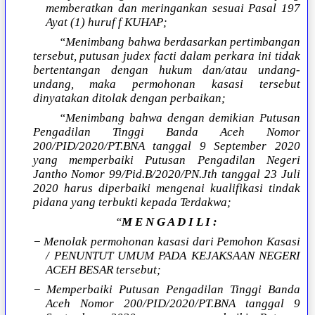
memberatkan dan meringankan sesuai Pasal 197
Ayat (1) huruf f KUHAP;
“Menimbang bahwa berdasarkan pertimbangan
tersebut, putusan judex facti dalam perkara ini tidak
bertentangan dengan hukum dan/atau undang-
undang, maka permohonan kasasi tersebut
dinyatakan ditolak dengan perbaikan;
“Menimbang bahwa dengan demikian Putusan
Pengadilan Tinggi Banda Aceh Nomor
200/PID/2020/PT.BNA tanggal 9 September 2020
yang memperbaiki Putusan Pengadilan Negeri
Jantho Nomor 99/Pid.B/2020/PN.Jth tanggal 23 Juli
2020 harus diperbaiki mengenai kualifikasi tindak
pidana yang terbukti kepada Terdakwa;
“
M E N G A D I L I :
− Menolak permohonan kasasi dari Pemohon Kasasi
/ PENUNTUT UMUM PADA KEJAKSAAN NEGERI
ACEH BESAR tersebut;
− Memperbaiki Putusan Pengadilan Tinggi Banda
Aceh Nomor 200/PID/2020/PT.BNA tanggal 9