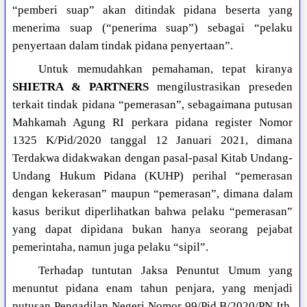
“pemberi suap” akan ditindak pidana beserta yang
menerima suap (“penerima suap”) sebagai “pelaku
penyertaan dalam tindak pidana penyertaan”.
Untuk memudahkan pemahaman, tepat kiranya
SHIETRA & PARTNERS
mengilustrasikan preseden
terkait tindak pidana “pemerasan”, sebagaimana putusan
Mahkamah Agung RI perkara pidana register Nomor
1325 K/Pid/2020 tanggal 12 Januari 2021, dimana
Terdakwa didakwakan dengan pasal-pasal Kitab Undang-
Undang Hukum Pidana (KUHP) perihal “pemerasan
dengan kekerasan” maupun “pemerasan”, dimana dalam
kasus berikut diperlihatkan bahwa pelaku “pemerasan”
yang dapat dipidana bukan hanya seorang pejabat
pemerintaha, namun juga pelaku “sipil”.
Terhadap tuntutan Jaksa Penuntut Umum yang
menuntut pidana enam tahun penjara, yang menjadi
putusan Pengadilan Negeri Nomor 99/Pid.B/2020/PN.Jth,