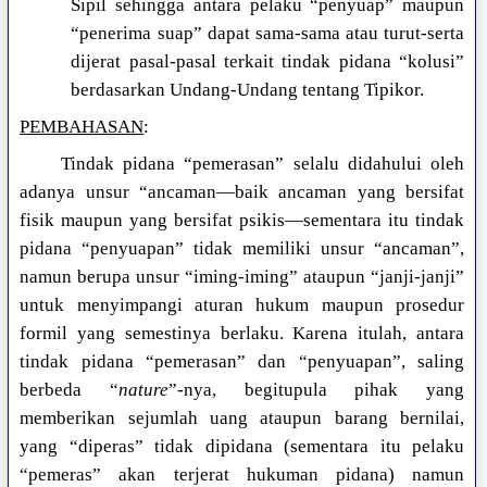
Sipil sehingga antara pelaku “penyuap” maupun
“penerima suap” dapat sama-sama atau turut-serta
dijerat pasal-pasal terkait tindak pidana “kolusi”
berdasarkan Undang-Undang tentang Tipikor.
PEMBAHASAN
:
Tindak pidana “pemerasan” selalu didahului oleh
adanya unsur “ancaman—baik ancaman yang bersifat
fisik maupun yang bersifat psikis—sementara itu tindak
pidana “penyuapan” tidak memiliki unsur “ancaman”,
namun berupa unsur “iming-iming” ataupun “janji-janji”
untuk menyimpangi aturan hukum maupun prosedur
formil yang semestinya berlaku. Karena itulah, antara
tindak pidana “pemerasan” dan “penyuapan”, saling
berbeda “
nature
”-nya, begitupula pihak yang
memberikan sejumlah uang ataupun barang bernilai,
yang “diperas” tidak dipidana (sementara itu pelaku
“pemeras” akan terjerat hukuman pidana) namun