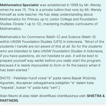
Mathematics Specialist
was established in 1998 by Mr. Wendy
when he was 15. This is a private tuition that runs by Mr. Wendy
himself as sole teacher. He has deep understanding about
Mathematics for Primary up to Junior College and Foundation
Studies (Grade 1 up to 12), mastering multiples curriculums of
Mathematics.
Mathematics for Commerce (Math-C) and Science (Math-S)
within UNSW Foundation Studies (UFS) in Indonesia.
"Most of the
students I handle are not aware of this at all. So for the students
who are intended to take UNSW Foundation Studies in Indonesia,
if you have questions, do not hesitate to ask. It will be best to
prepare yourself way earlier before you really start the program,
because it is nearly impossible to form or fix the basics when it
has been started."
[NOTE : Pelafalan huruf vokal "e" pada nama Bapak W(e)ndy
Agustian, diucapkan sebagaimana pelajafan "e" dalam kata
"kepada", bukan "e" pada kata "sen".]
Iklan Resmi di atas telah diverifikasi otentikasinya oleh
SHIETRA &
PARTNERS
.