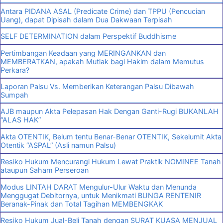
Antara PIDANA ASAL (Predicate Crime) dan TPPU (Pencucian
Uang), dapat Dipisah dalam Dua Dakwaan Terpisah
SELF DETERMINATION dalam Perspektif Buddhisme
Pertimbangan Keadaan yang MERINGANKAN dan
MEMBERATKAN, apakah Mutlak bagi Hakim dalam Memutus
Perkara?
Laporan Palsu Vs. Memberikan Keterangan Palsu Dibawah
Sumpah
AJB maupun Akta Pelepasan Hak Dengan Ganti-Rugi BUKANLAH
“ALAS HAK”
Akta OTENTIK, Belum tentu Benar-Benar OTENTIK, Sekelumit Akta
Otentik “ASPAL” (Asli namun Palsu)
Resiko Hukum Mencurangi Hukum Lewat Praktik NOMINEE Tanah
ataupun Saham Perseroan
Modus LINTAH DARAT Mengulur-Ulur Waktu dan Menunda
Menggugat Debitornya, untuk Menikmati BUNGA RENTENIR
Beranak-Pinak dan Total Tagihan MEMBENGKAK
Resiko Hukum Jual-Beli Tanah dengan SURAT KUASA MENJUAL