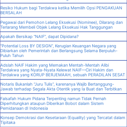
Resiko Hukum bagi Terdakwa ketika Memilih Opsi PENGAKUAN
BERSALAH
Pegawai dari Pemohon Lelang Eksekusi (Nominee), Dilarang dan
Terlarang Membeli Objek Lelang Eksekusi Hak Tanggungan
Apakah Bersikap “NAIF”, dapat Dipidana?
“Potential Loss BY DESIGN”, Kerugian Keuangan Negara yang
Dibiarkan oleh Pemerintah dan Berlangsung Selama Berpuluh-
Puluh Tahun
Adslah NAIF Hakim yang Memakan Mentah-Mentah Alibi
Terdakwa yang Nyata-Nyata Kelewat NAIF—Ciri Hakim dan
Terdakwa yang KORUP BERJEMAAH, sebuah PERADILAN SESAT
Notaris Bukanlah “Juru Tulis”, karenanya Wajib Bertanggung-
Jawab terhadap Segala Akta Otentik yang Ia Buat dan Terbitkan
Falsafah Hukum Pidana Terpenting namun Tidak Pernah
Diperhitungkan ataupun Diberikan Bobot dalam Sistem
Pemidanaan dI Indonesia
Konsep Demokrasi dan Kesetaraan (Equality) yang Tercatat dalam
Tipitaka