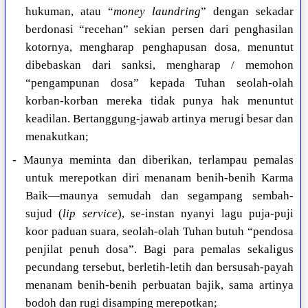
hukuman, atau “
money laundring
” dengan sekadar
berdonasi “recehan” sekian persen dari penghasilan
kotornya, mengharap penghapusan dosa, menuntut
dibebaskan dari sanksi, mengharap / memohon
“pengampunan dosa” kepada Tuhan seolah-olah
korban-korban mereka tidak punya hak menuntut
keadilan. Bertanggung-jawab artinya merugi besar dan
menakutkan;
- Maunya meminta dan diberikan, terlampau pemalas
untuk merepotkan diri menanam benih-benih Karma
Baik—maunya semudah dan segampang sembah-
sujud (
lip service
), se-instan nyanyi lagu puja-puji
koor paduan suara, seolah-olah Tuhan butuh “pendosa
penjilat penuh dosa”. Bagi para pemalas sekaligus
pecundang tersebut, berletih-letih dan bersusah-payah
menanam benih-benih perbuatan bajik, sama artinya
bodoh dan rugi disamping merepotkan;