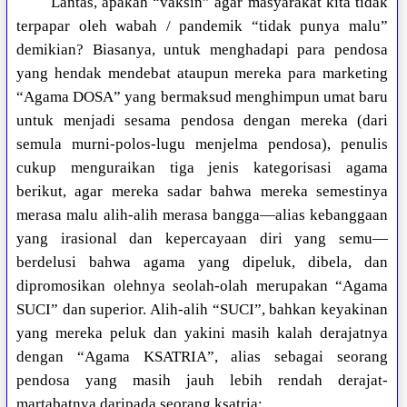
Lantas, apakah “vaksin” agar masyarakat kita tidak
terpapar oleh wabah / pandemik “tidak punya malu”
demikian? Biasanya, untuk menghadapi para pendosa
yang hendak mendebat ataupun mereka para marketing
“Agama DOSA” yang bermaksud menghimpun umat baru
untuk menjadi sesama pendosa dengan mereka (dari
semula murni-polos-lugu menjelma pendosa), penulis
cukup menguraikan tiga jenis kategorisasi agama
berikut, agar mereka sadar bahwa mereka semestinya
merasa malu alih-alih merasa bangga—alias kebanggaan
yang irasional dan kepercayaan diri yang semu—
berdelusi bahwa agama yang dipeluk, dibela, dan
dipromosikan olehnya seolah-olah merupakan “Agama
SUCI” dan superior. Alih-alih “SUCI”, bahkan keyakinan
yang mereka peluk dan yakini masih kalah derajatnya
dengan “Agama KSATRIA”, alias sebagai seorang
pendosa yang masih jauh lebih rendah derajat-
martabatnya daripada seorang ksatria: