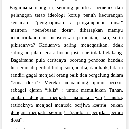
- Bagaimana mungkin, seorang pendosa pemeluk dan
pelanggan tetap ideologi korup penuh kecurangan
semacam “penghapusan / pengampunan dosa”
maupun “penebusan dosa”, diharapkan mampu
memurnikan dan mensucikan perbuatan, hati, serta
pikirannya? Keduanya saling menegasikan, tidak
saling berjalan secara linear, justru bertolak-belakang.
Bagaimana pula ceritanya, seorang pendosa hendak
berceramah perihal hidup suci, mulia, dan baik, bila ia
sendiri gagal menjadi orang baik dan bergelung dalam
“zona dosa”? Mereka memandang ajaran berikut
sebagai ajaran “iblis” :
untuk memuliakan Tuhan,
adalah dengan menjadi manusia yang mulia,
setidaknya menjadi manusia berjiwa ksatria, bukan
dengan menjadi seorang “pendosa penjilat penuh
dosa
”.