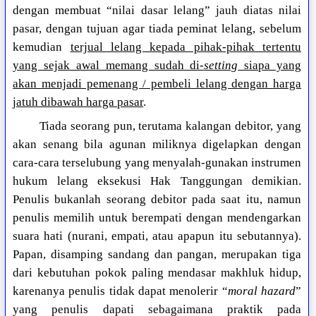
dengan membuat “nilai dasar lelang” jauh diatas nilai
pasar, dengan tujuan agar tiada peminat lelang, sebelum
kemudian
terjual lelang kepada pihak-pihak tertentu
yang sejak awal memang sudah di-
setting
siapa yang
akan menjadi pemenang / pembeli lelang dengan harga
jatuh dibawah harga pasar
.
Tiada seorang pun, terutama kalangan debitor, yang
akan senang bila agunan miliknya digelapkan dengan
cara-cara terselubung yang menyalah-gunakan instrumen
hukum lelang eksekusi Hak Tanggungan demikian.
Penulis bukanlah seorang debitor pada saat itu, namun
penulis memilih untuk berempati dengan mendengarkan
suara hati (nurani, empati, atau apapun itu sebutannya).
Papan, disamping sandang dan pangan, merupakan tiga
dari kebutuhan pokok paling mendasar makhluk hidup,
karenanya penulis tidak dapat menolerir “
moral hazard
”
yang penulis dapati sebagaimana praktik pada