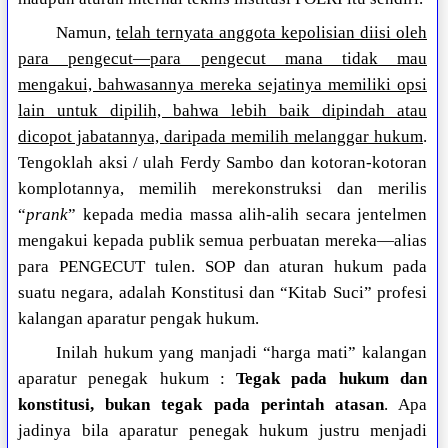
Namun,
telah ternyata anggota kepolisian diisi oleh
para pengecut—para pengecut mana tidak mau
mengakui, bahwasannya mereka sejatinya memiliki opsi
lain untuk dipilih, bahwa lebih baik dipindah atau
dicopot jabatannya, daripada memilih melanggar hukum
.
Tengoklah aksi / ulah Ferdy Sambo dan kotoran-kotoran
komplotannya, memilih merekonstruksi dan merilis
“
prank
” kepada media massa alih-alih secara jentelmen
mengakui kepada publik semua perbuatan mereka—alias
para PENGECUT tulen. SOP dan aturan hukum pada
suatu negara, adalah Konstitusi dan “Kitab Suci” profesi
kalangan aparatur pengak hukum.
Inilah hukum yang manjadi “harga mati” kalangan
aparatur penegak hukum :
Tegak pada hukum dan
konstitusi, bukan tegak pada perintah atasan
. Apa
jadinya bila aparatur penegak hukum justru menjadi