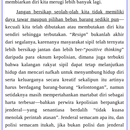
membiarkan diri kita merugi lebih banyak lagi.
Jangan bersikap seolah-olah kita tidak memiliki
daya tawar maupun pilihan bebas barang sedikit pun
—
kecuali kita telah dibutakan atau membutakan diri kita
sendiri sehingga terbutakan. “
Resign
” bukanlah akhir
dari segalanya, karenanya masyarakat sipil telah ternyata
lebih bersikap jantan dan lebih ber-“
positive thinking
”
daripada para oknum kepolisian, dimana juga terbukti
bahwa kalangan rakyat sipil dapat tetap melanjutkan
hidup dan mencari nafkah untuk menyambung hidup diri
serta keluarganya secara kreatif sekalipun itu artinya
harus berdagang barang-barang “kelontongan”, namun
setidaknya masih mempertahankan martabat diri sebagai
harta terbesar—bahkan perwira kepolisian berpangkat
jenderal—yang senantiasa berdalih “tidak kuasa
menolak perintah atasan”. Jenderal semacam apa itu, dan
polisi semacam itukah, jika bukan polisi dan jenderal