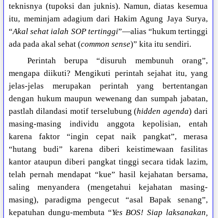
teknisnya (tupoksi dan juknis). Namun, diatas kesemua
itu, meminjam adagium dari Hakim Agung Jaya Surya,
“
Akal sehat ialah SOP tertinggi
”—alias “hukum tertinggi
ada pada akal sehat (
common sense
)” kita itu sendiri.
Perintah berupa “disuruh membunuh orang”,
mengapa diikuti? Mengikuti perintah sejahat itu, yang
jelas-jelas merupakan perintah yang bertentangan
dengan hukum maupun wewenang dan sumpah jabatan,
pastlah dilandasi motif terselubung (
hidden agenda
) dari
masing-masing individu anggota kepolisian, entah
karena faktor “ingin cepat naik pangkat”, merasa
“hutang budi” karena diberi keistimewaan fasilitas
kantor ataupun diberi pangkat tinggi secara tidak lazim,
telah pernah mendapat “kue” hasil kejahatan bersama,
saling menyandera (mengetahui kejahatan masing-
masing), paradigma pengecut “asal Bapak senang”,
kepatuhan dungu-membuta “
Yes BOS! Siap laksanakan,