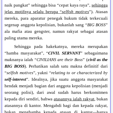
naik pangkat” sehingga bisa “cepat kaya raya”,
sehingga
jelas motifnya selalu berupa “
selfish motives
”). Atasan
mereka, para aparatur penegak hukum tidak terkecuali
segenap anggota kepolisian, bukanlah sang “
BIG BOSS
”
ala mafia atau gengster, namun rakyat sebagai atasan
paling utama mereka.
Sehingga pada hakekatnya, mereka merupakan
“hamba masyarakat”, “
CIVIL SERVANT
” sebagaimana
maknanya ialah “
CIVILIANS are their Boss
” (
civil as the
BIG BOSS
). Perhatikan salah satu makna definitif dari
“
selfish motives
”, yakni “
relating to or characterized by
self-interest
”. Idealnya, jika suatu anggota masyarakat
hendak menjadi bagian dari anggota kepolisian (menjadi
seorang polisi), dari awal sudah harus berkomitmen
kepada diri sendiri, bahwa
atasannya ialah rakyat
, bukan
atasannya di kantor. Mengabdi bagi dan kepada rakyat,
bukan menghamba kepada atasan di kantor—hanya