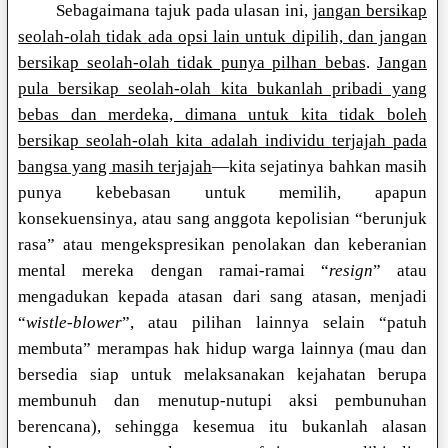
Sebagaimana tajuk pada ulasan ini,
jangan bersikap
seolah-olah tidak ada opsi lain untuk dipilih, dan jangan
bersikap seolah-olah tidak punya pilhan bebas
.
Jangan
pula bersikap seolah-olah kita bukanlah pribadi yang
bebas dan merdeka, dimana untuk kita tidak boleh
bersikap seolah-olah kita adalah individu terjajah pada
bangsa yang masih terjajah
—kita sejatinya bahkan masih
punya kebebasan untuk memilih, apapun
konsekuensinya, atau sang anggota kepolisian “berunjuk
rasa” atau mengekspresikan penolakan dan keberanian
mental mereka dengan ramai-ramai “
resign
” atau
mengadukan kepada atasan dari sang atasan, menjadi
“
wistle-blower
”, atau pilihan lainnya selain “patuh
membuta” merampas hak hidup warga lainnya (mau dan
bersedia siap untuk melaksanakan kejahatan berupa
membunuh dan menutup-nutupi aksi pembunuhan
berencana), sehingga kesemua itu bukanlah alasan