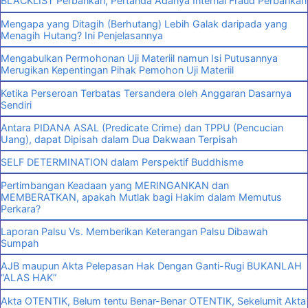
BLACKLIST Perbankan, Pertanda Adanya Internal Fraud Perbankan
Mengapa yang Ditagih (Berhutang) Lebih Galak daripada yang
Menagih Hutang? Ini Penjelasannya
Mengabulkan Permohonan Uji Materiil namun Isi Putusannya
Merugikan Kepentingan Pihak Pemohon Uji Materiil
Ketika Perseroan Terbatas Tersandera oleh Anggaran Dasarnya
Sendiri
Antara PIDANA ASAL (Predicate Crime) dan TPPU (Pencucian
Uang), dapat Dipisah dalam Dua Dakwaan Terpisah
SELF DETERMINATION dalam Perspektif Buddhisme
Pertimbangan Keadaan yang MERINGANKAN dan
MEMBERATKAN, apakah Mutlak bagi Hakim dalam Memutus
Perkara?
Laporan Palsu Vs. Memberikan Keterangan Palsu Dibawah
Sumpah
AJB maupun Akta Pelepasan Hak Dengan Ganti-Rugi BUKANLAH
“ALAS HAK”
Akta OTENTIK, Belum tentu Benar-Benar OTENTIK, Sekelumit Akta