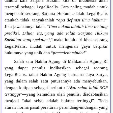
dahulu kala Sarjana Hukum kita di Indonesia akan
terampil sebagai LegalRealis. Cara paling mudah untuk
mengenali seorang Sarjana Hukum adalah LegalRealis
ataukah tidak, tanyakanlah “
apa definisi ilmu hukum?
”
Jika jawabannya ialah, “
Ilmu hukum adalah ilmu tentang
prediksi. Diluar itu, yang ada ialah Sarjana Hukum
Spekulan yang spekulasi,
” maka itulah ciri khas seorang
LegalRealis, mudah untuk mengenali gaya berpikir
hukumnya yang unik dan “
precedent minded
”.
Salah satu Hakim Agung di Mahkamah Agung RI
yang dapat penulis indikasikan sebagai seorang
LegalRealis, ialah Hakim Agung bernama Jaya Surya,
yang dalam salah satu putusannya ada menyebutkan,
dengan kutipan sebagai berikut : “
Akal sehat ialah SOP
tertinggi
”—yang kemudian oleh penulis, diadabtasikan
menjadi “akal sehat adalah hukum tertinggi”. Tiada
aturan norma pasal peraturan perundang-undangan yang