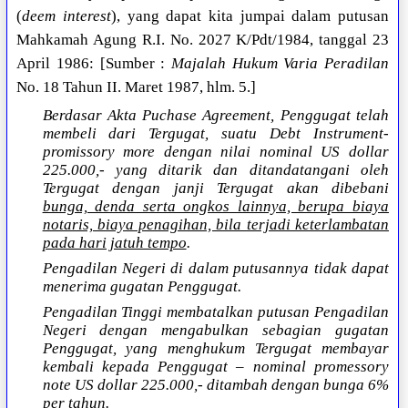
(
deem interest
), yang dapat kita jumpai dalam putusan
Mahkamah Agung R.I. No. 2027 K/Pdt/1984, tanggal 23
April 1986: [Sumber :
Majalah Hukum Varia Peradilan
No. 18 Tahun II. Maret 1987, hlm. 5.]
Berdasar Akta Puchase Agreement, Penggugat telah
membeli dari Tergugat, suatu Debt Instrument-
promissory more dengan nilai nominal US dollar
225.000,- yang ditarik dan ditandatangani oleh
Tergugat dengan janji Tergugat akan dibebani
bunga, denda serta ongkos lainnya, berupa biaya
notaris, biaya penagihan, bila terjadi keterlambatan
pada hari jatuh tempo
.
Pengadilan Negeri di dalam putusannya tidak dapat
menerima gugatan Penggugat.
Pengadilan Tinggi membatalkan putusan Pengadilan
Negeri dengan mengabulkan sebagian gugatan
Penggugat, yang menghukum Tergugat membayar
kembali kepada Penggugat – nominal promessory
note US dollar 225.000,- ditambah dengan bunga 6%
per tahun.