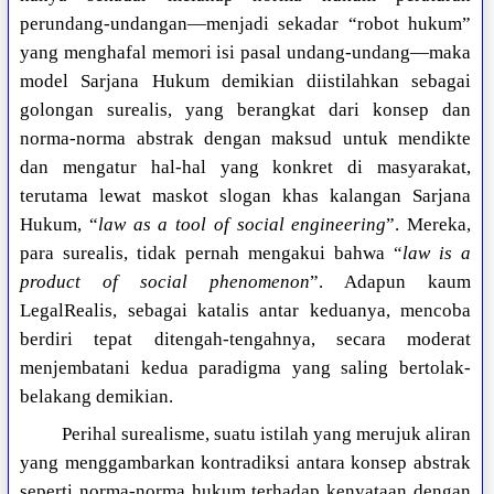
perundang-undangan—menjadi sekadar “robot hukum”
yang menghafal memori isi pasal undang-undang—maka
model Sarjana Hukum demikian diistilahkan sebagai
golongan surealis, yang berangkat dari konsep dan
norma-norma abstrak dengan maksud untuk mendikte
dan mengatur hal-hal yang konkret di masyarakat,
terutama lewat maskot slogan khas kalangan Sarjana
Hukum, “
law as a tool of social engineering
”. Mereka,
para surealis, tidak pernah mengakui bahwa “
law is a
product of social phenomenon
”. Adapun kaum
LegalRealis, sebagai katalis antar keduanya, mencoba
berdiri tepat ditengah-tengahnya, secara moderat
menjembatani kedua paradigma yang saling bertolak-
belakang demikian.
Perihal surealisme, suatu istilah yang merujuk aliran
yang menggambarkan kontradiksi antara konsep abstrak
seperti norma-norma hukum terhadap kenyataan dengan