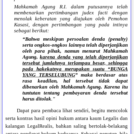
Mahkamah Agung R.I. dalam putusannya telah
membenarkan pertimbangan judex facti dengan
menolak keberatan yang diajukan oleh Pemohon
Kasasi, dengan pertimbangan yang pada intinya
sebagai berikut:
“Bahwa meskipun persoalan denda (penalty)
serta ongkos-ongkos lainnya telah diperjanjikan
oleh para pihak, namun menurut Mahkamah
Agung,
karena denda yang telah diperjanjikan
tersebut jumlahnya terlampau besar, sehingga
pada hakekatnya merupakan suatu “BUNGA
YANG TERSELUBUNG
” maka berdasar atas
rasa keadilan, hal tersebut tidak dapat
dibenarkan oleh Mahkamah Agung. Karena itu
tuntutan tentang pembayaran denda tersebut
harus ditolak
.”
Dapat para pembaca lihat sendiri, begitu mencolok
serta kontras hasil opini hukum antara kaum Legalis dan
kalangan LegalRealis, bahkan saling bertolak-belakang
antara pendapat hukum keduanya. Sebagai penutup, bila