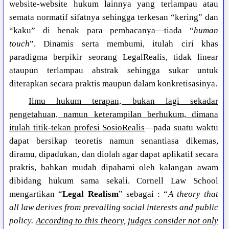
website-website hukum lainnya yang terlampau atau
semata normatif sifatnya sehingga terkesan “kering” dan
“kaku” di benak para pembacanya—tiada “
human
touch
”. Dinamis serta membumi, itulah ciri khas
paradigma berpikir seorang LegalRealis, tidak linear
ataupun terlampau abstrak sehingga sukar untuk
diterapkan secara praktis maupun dalam konkretisasinya.
Ilmu hukum terapan, bukan lagi sekadar
pengetahuan, namun keterampilan berhukum, dimana
itulah titik-tekan profesi SosioRealis
—pada suatu waktu
dapat bersikap teoretis namun senantiasa dikemas,
diramu, dipadukan, dan diolah agar dapat aplikatif secara
praktis, bahkan mudah dipahami oleh kalangan awam
dibidang hukum sama sekali. Cornell Law School
mengartikan “
Legal Realism
” sebagai : “
A theory that
all law derives from prevailing social interests and public
policy.
According to this theory, judges consider not only