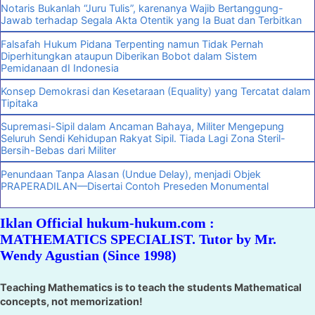
Notaris Bukanlah “Juru Tulis”, karenanya Wajib Bertanggung-
Jawab terhadap Segala Akta Otentik yang Ia Buat dan Terbitkan
Falsafah Hukum Pidana Terpenting namun Tidak Pernah
Diperhitungkan ataupun Diberikan Bobot dalam Sistem
Pemidanaan dI Indonesia
Konsep Demokrasi dan Kesetaraan (Equality) yang Tercatat dalam
Tipitaka
Supremasi-Sipil dalam Ancaman Bahaya, Militer Mengepung
Seluruh Sendi Kehidupan Rakyat Sipil. Tiada Lagi Zona Steril-
Bersih-Bebas dari Militer
Penundaan Tanpa Alasan (Undue Delay), menjadi Objek
PRAPERADILAN—Disertai Contoh Preseden Monumental
Iklan Official hukum-hukum.com :
MATHEMATICS SPECIALIST. Tutor by Mr.
Wendy Agustian (Since 1998)
Teaching Mathematics is to teach the students Mathematical
concepts, not memorization!