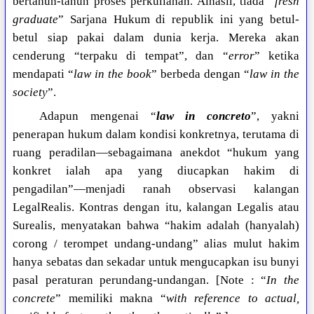
bertahun-tahun proses perkuliahan. Alhasil, tiada “
fresh
graduate
” Sarjana Hukum di republik ini yang betul-
betul siap pakai dalam dunia kerja. Mereka akan
cenderung “terpaku di tempat”, dan “
error
” ketika
mendapati “
law in the book
” berbeda dengan “
law in the
society
”.
Adapun mengenai “
law in concreto
”, yakni
penerapan hukum dalam kondisi konkretnya, terutama di
ruang peradilan—sebagaimana anekdot “hukum yang
konkret ialah apa yang diucapkan hakim di
pengadilan”—menjadi ranah observasi kalangan
LegalRealis. Kontras dengan itu, kalangan Legalis atau
Surealis, menyatakan bahwa “hakim adalah (hanyalah)
corong / terompet undang-undang” alias mulut hakim
hanya sebatas dan sekadar untuk mengucapkan isu bunyi
pasal peraturan perundang-undangan. [Note : “
In the
concrete
” memiliki makna “
with reference to actual,