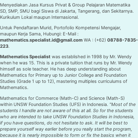
Menyediakan Jasa Kursus Privat & Group Pelajaran Matematika
SD, SMP, SMU bagi Siswa di Jakarta, Tangerang, dan Sekitarnya.
Kurikulum Lokal maupun Internasional.
Untuk Pendaftaran Murid, Portofolio Kompetensi Mengajar,
maupun Kerja Sama, Hubungi: E-Mail :
mathematics.specialist.id@gmail.com
WA : (+62)
08788-7835-
223
.
Mathematics Specialist
was established in 1998 by Mr. Wendy
when he was 15. This is a private tuition that runs by Mr. Wendy
himself as sole teacher. He has deep understanding about
Mathematics for Primary up to Junior College and Foundation
Studies (Grade 1 up to 12), mastering multiples curriculums of
Mathematics.
Mathematics for Commerce (Math-C) and Science (Math-S)
within UNSW Foundation Studies (UFS) in Indonesia.
"Most of the
students I handle are not aware of this at all. So for the students
who are intended to take UNSW Foundation Studies in Indonesia,
if you have questions, do not hesitate to ask. It will be best to
prepare yourself way earlier before you really start the program,
because it is nearly impossible to form or fix the basics when it