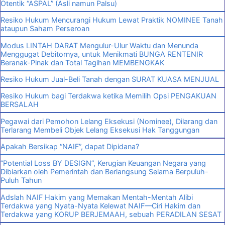
Otentik “ASPAL” (Asli namun Palsu)
Resiko Hukum Mencurangi Hukum Lewat Praktik NOMINEE Tanah
ataupun Saham Perseroan
Modus LINTAH DARAT Mengulur-Ulur Waktu dan Menunda
Menggugat Debitornya, untuk Menikmati BUNGA RENTENIR
Beranak-Pinak dan Total Tagihan MEMBENGKAK
Resiko Hukum Jual-Beli Tanah dengan SURAT KUASA MENJUAL
Resiko Hukum bagi Terdakwa ketika Memilih Opsi PENGAKUAN
BERSALAH
Pegawai dari Pemohon Lelang Eksekusi (Nominee), Dilarang dan
Terlarang Membeli Objek Lelang Eksekusi Hak Tanggungan
Apakah Bersikap “NAIF”, dapat Dipidana?
“Potential Loss BY DESIGN”, Kerugian Keuangan Negara yang
Dibiarkan oleh Pemerintah dan Berlangsung Selama Berpuluh-
Puluh Tahun
Adslah NAIF Hakim yang Memakan Mentah-Mentah Alibi
Terdakwa yang Nyata-Nyata Kelewat NAIF—Ciri Hakim dan
Terdakwa yang KORUP BERJEMAAH, sebuah PERADILAN SESAT