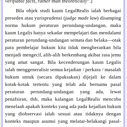
verifiable facts, rather than theoretically
”.]
Bila objek studi kaum LegalRealis ialah berbagai
preseden atau yurisprudensi (
judge made law
) disamping
norma hukum peraturan perundang-undangan, maka
kaum Legalis hanya sekadar mempelajari dan mendalami
peraturan perundang-undangan semata dan belaka—otak
para pembelajar hukum kita tidak mengherankan bila
menjadi mengecil, alih-alih berkembang akibat rasa jemu
yang amat sangat. Bila kecenderungan kaum Legalis
ialah menggeneralisir semua kejadian / perkara / masalah
hukum untuk (secara dipaksakan) dijejali ke dalam
kotak-kotak tertentu yang telah ada bernama pasal
peraturan perundang-undangan yang ada, lewat
penafsiran, dsb, maka kalangan LegalRealis mencoba
menelaah apakah konteks yang ada pada kejadian hukum
yang diobservasi ialah sesuai atau tidaknya dengan
konteks maupun asumsi yang melatar-belakangi pasal-