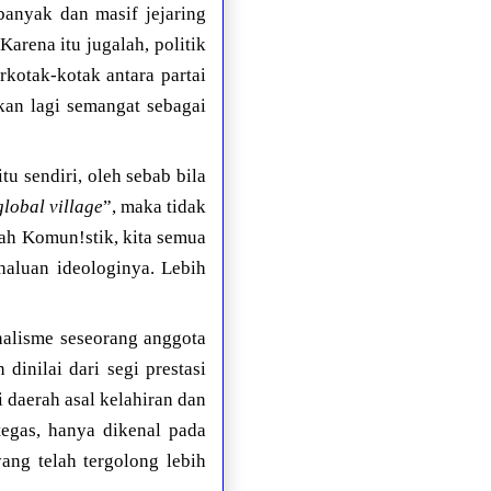
banyak dan masif jejaring
arena itu jugalah, politik
rkotak-kotak antara partai
ukan lagi semangat sebagai
tu sendiri, oleh sebab bila
global village
”, maka tidak
ukah Komun!stik, kita semua
haluan ideologinya. Lebih
onalisme seseorang anggota
dinilai dari segi prestasi
i daerah asal kelahiran dan
tegas, hanya dikenal pada
ang telah tergolong lebih