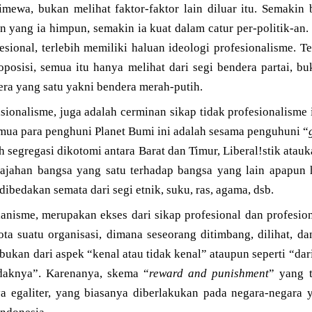
mewa, bukan melihat faktor-faktor lain diluar itu. Semakin 
 yang ia himpun, semakin ia kuat dalam catur per-politik-an. K
esional, terlebih memiliki haluan ideologi profesionalisme. Te
i oposisi, semua itu hanya melihat dari segi bendera partai, b
ra yang satu yakni bendera merah-putih.
sionalisme, juga adalah cerminan sikap tidak profesionalisme i
emua para penghuni Planet Bumi ini adalah sesama penguhuni “
ilah segregasi dikotomi antara Barat dan Timur, Liberal!stik ata
ajahan bangsa yang satu terhadap bangsa yang lain apapun 
 dibedakan semata dari segi etnik, suku, ras, agama, dsb.
rianisme, merupakan ekses dari sikap profesional dan profesi
 suatu organisasi, dimana seseorang ditimbang, dilihat, dan 
 bukan dari aspek “kenal atau tidak kenal” ataupun seperti “dar
daknya”. Karenanya, skema “
reward and punishment
” yang 
 egaliter, yang biasanya diberlakukan pada negara-negara y