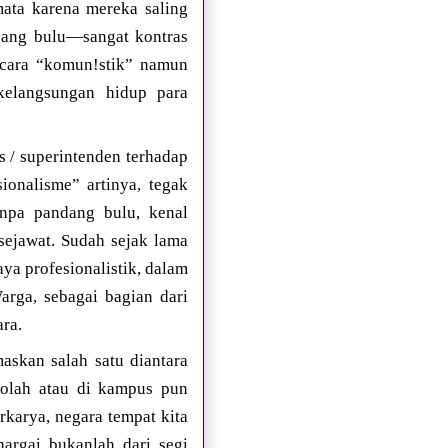
mata karena mereka saling
ndang bulu—sangat kontras
ecara “komun!stik” namun
kelangsungan hidup para
 / superintenden terhadap
ionalisme” artinya, tegak
anpa pandang bulu, kenal
sejawat. Sudah sejak lama
ya profesionalistik, dalam
rga, sebagai bagian dari
ra.
askan salah satu diantara
kolah atau di kampus pun
rkarya, negara tempat kita
argai bukanlah dari segi