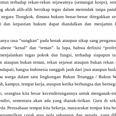
ntun terhadap rekan-rekan sejawatnya (semangat korps), se
ng akrab alih-alih bersikap tegas dalam menindak tanpa pa
 negara Tiongkok, dimana hukum benar-benar ditegakkan s
gi dan kepastian hukum dapat diandalkan dan menjamin 
danya rasa “sungkan” pada benak ataupun sikap sang pengawas
bene “kenal” dan “teman”. Ia lupa, bahwa definisi “profes
menjalankan tugas pokok dan fungsi, terhadap siapapun t
an ataupun bukan teman, rekan sejawat ataupun bukan rekan 
dapati, bangsa Indonesia sungguh jauh dari jiwa ataupun buda
ama warga dalam satu lingkungan Rukun Tetangga / Rukun Wa
h, kampus, tempat kerja, ataupun ketika berbangsa dan bernega
uh, orangtua kita besar kecenderungannya untuk menganak-em
ndiri, sementara akan ada yang dianak-tirikan. Guru di se
eda. Perusahaan tempat kita bekerja, masyarakat tempat kita be
nampilkan corak atau pola sebangun dan senada, yang dih