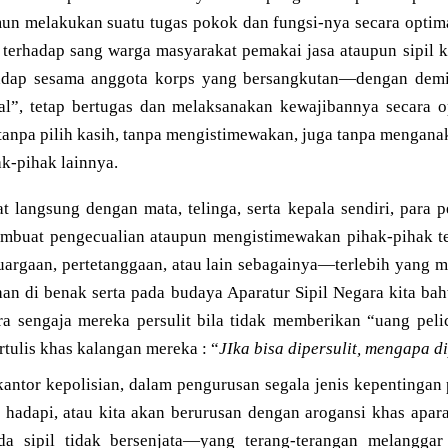
mun melakukan suatu tugas pokok dan fungsi-nya secara optim
terhadap sang warga masyarakat pemakai jasa ataupun sipil
hadap sesama anggota korps yang bersangkutan—dengan demik
l”, tetap bertugas dan melaksanakan kewajibannya secara o
, tanpa pilih kasih, tanpa mengistimewakan, juga tanpa mengana
k-pihak lainnya.
t langsung dengan mata, telinga, serta kepala sendiri, para 
mbuat pengecualian ataupun mengistimewakan pihak-pihak te
luargaan, pertetanggaan, atau lain sebagainya—terlebih yang 
han di benak serta pada budaya Aparatur Sipil Negara kita 
ra sengaja mereka persulit bila tidak memberikan “uang pelic
rtulis khas kalangan mereka : “
JIka bisa dipersulit, mengapa 
antor kepolisian, dalam pengurusan segala jenis kepentingan p
 hadapi, atau kita akan berurusan dengan arogansi khas apar
da sipil tidak bersenjata—yang terang-terangan melangga