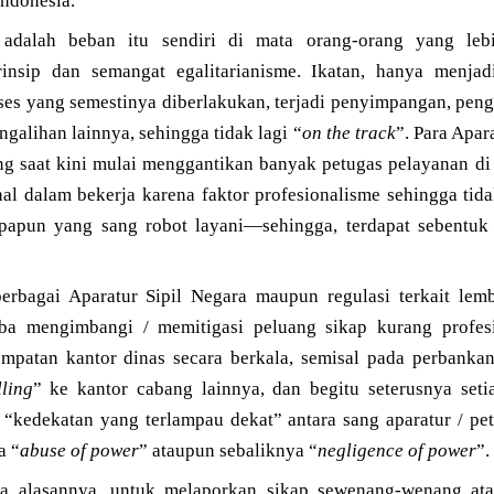
ndonesia.
, adalah beban itu sendiri di mata orang-orang yang le
rinsip dan semangat egalitarianisme. Ikatan, hanya menj
es yang semestinya diberlakukan, terjadi penyimpangan, peng
ngalihan lainnya, sehingga tidak lagi “
on the track
”. Para Apar
ang saat kini mulai menggantikan banyak petugas pelayanan d
al dalam bekerja karena faktor profesionalisme sehingga ti
apapun yang sang robot layani—sehingga, terdapat sebentuk
berbagai Aparatur Sipil Negara maupun regulasi terkait le
a mengimbangi / memitigasi peluang sikap kurang profes
mpatan kantor dinas secara berkala, semisal pada perbankan
lling
” ke kantor cabang lainnya, dan begitu seterusnya seti
a “kedekatan yang terlampau dekat” antara sang aparatur / p
a “
abuse of power
” ataupun sebaliknya “
negligence of power
”.
ta alasannya, untuk melaporkan sikap sewenang-wenang ata