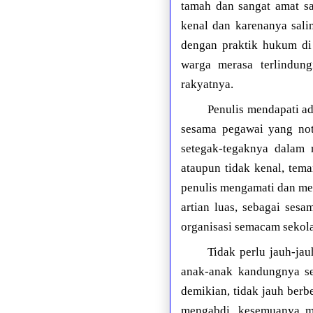
tamah dan sangat amat sa
kenal dan karenanya sali
dengan praktik hukum di
warga merasa terlindun
rakyatnya.
Penulis mendapati a
sesama pegawai yang nota
setegak-tegaknya dalam 
ataupun tidak kenal, tem
penulis mengamati dan men
artian luas, sebagai ses
organisasi semacam sekola
Tidak perlu jauh-ja
anak-anak kandungnya se
demikian, tidak jauh berb
mengabdi, kesemuanya me