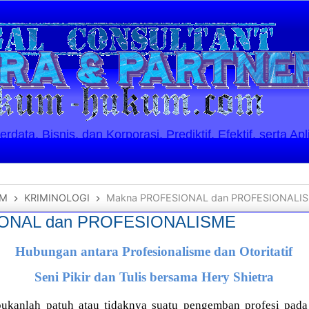
ata, Bisnis, dan Korporasi. Prediktif, Efektif, serta Apl
UM
KRIMINOLOGI
Makna PROFESIONAL dan PROFESIONALI
ONAL dan PROFESIONALISME
Hubungan antara Profesionalisme dan Otoritatif
Seni Pikir dan Tulis bersama Hery Shietra
bukanlah patuh atau tidaknya suatu pengemban profesi pa