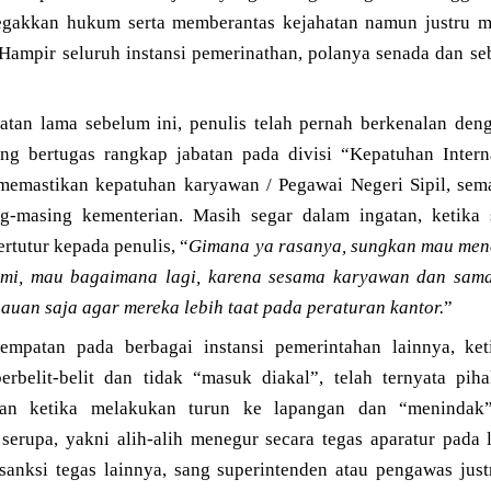
gakkan hukum serta memberantas kejahatan namun justru me
Hampir seluruh instansi pemerinathan, polanya senada dan seb
tan lama sebelum ini, penulis telah pernah berkenalan den
ang bertugas rangkap jabatan pada divisi “Kepatuhan Inter
emastikan kepatuhan karyawan / Pegawai Negeri Sipil, sema
g-masing kementerian. Masih segar dalam ingatan, ketika 
ertutur kepada penulis, “
Gimana ya rasanya, sungkan mau men
ami, mau bagaimana lagi, karena sesama karyawan dan sama
uan saja agar mereka lebih taat pada peraturan kantor.
”
empatan pada berbagai instansi pemerintahan lainnya, ke
rbelit-belit dan tidak “masuk diakal”, telah ternyata pih
tan ketika melakukan turun ke lapangan dan “menindak”
erupa, yakni alih-alih menegur secara tegas aparatur pada
 sanksi tegas lainnya, sang superintenden atau pengawas jus