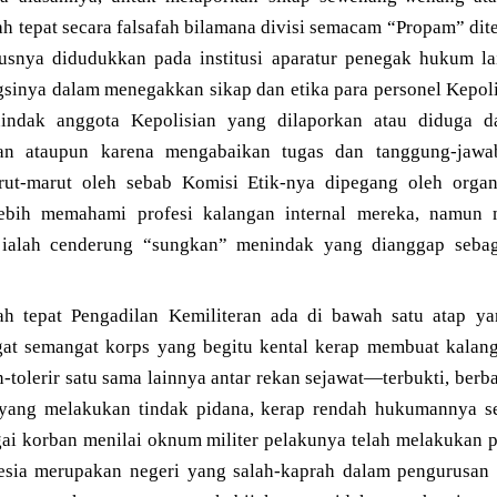
lah tepat secara falsafah bilamana divisi semacam “Propam” dit
snya didudukkan pada institusi aparatur penegak hukum lai
ngsinya dalam menegakkan sikap dan etika para personel Kepol
indak anggota Kepolisian yang dilaporkan atau diduga da
an ataupun karena mengabaikan tugas dan tanggung-jawabn
rut-marut oleh sebab Komisi Etik-nya dipegang oleh organi
bih memahami profesi kalangan internal mereka, namun 
 ialah cenderung “sungkan” menindak yang dianggap sebag
lah tepat Pengadilan Kemiliteran ada di bawah satu atap 
gat semangat korps yang begitu kental kerap membuat kalang
-tolerir satu sama lainnya antar rekan sejawat—terbukti, berba
r yang melakukan tindak pidana, kerap rendah hukumannya s
ai korban menilai oknum militer pelakunya telah melakukan p
esia merupakan negeri yang salah-kaprah dalam pengurusan 