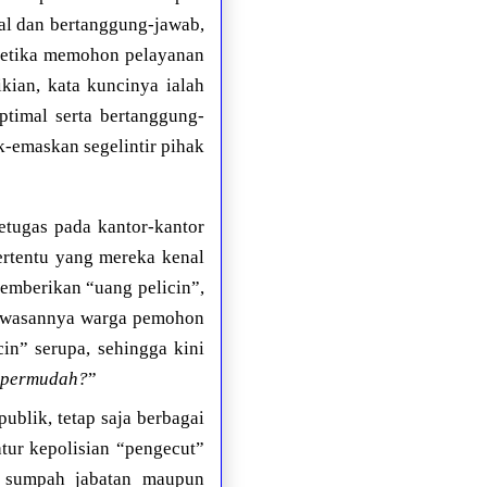
al dan bertanggung-jawab,
 ketika memohon pelayanan
ian, kata kuncinya ialah
ptimal serta bertanggung-
k-emaskan segelintir pihak
petugas pada kantor-kantor
rtentu yang mereka kenal
memberikan “uang pelicin”,
bahwasannya warga pemohon
in” serupa, sehingga kini
dipermudah?
”
ublik, tetap saja berbagai
atur kepolisian “pengecut”
r sumpah jabatan maupun