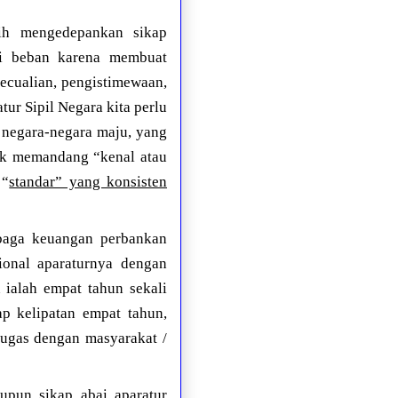
bih mengedepankan sikap
adi beban karena membuat
ecualian, pengistimewaan,
atur Sipil Negara kita perlu
i negara-negara maju, yang
dak memandang “kenal atau
 “
standar” yang konsisten
mbaga keuangan perbankan
ional aparaturnya dengan
 ialah empat tahun sekali
ap kelipatan empat tahun,
etugas dengan masyarakat /
upun sikap abai aparatur