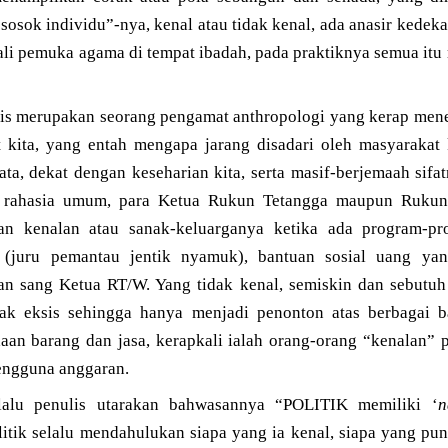
“sosok individu”-nya, kenal atau tidak kenal, ada anasir kedeka
ali pemuka agama di tempat ibadah, pada praktiknya semua itu
ulis merupakan seorang pengamat anthropologi yang kerap mene
 kita, yang entah mengapa jarang disadari oleh masyarakat ki
ta, dekat dengan keseharian kita, serta masif-berjemaah sifa
rahasia umum, para Ketua Rukun Tetangga maupun Rukun
n kenalan atau sanak-keluarganya ketika ada program-pr
” (juru pemantau jentik nyamuk), bantuan sosial uang ya
an sang Ketua RT/W. Yang tidak kenal, semiskin dan sebutu
dak eksis sehingga hanya menjadi penonton atas berbagai b
an barang dan jasa, kerapkali ialah orang-orang “kenalan”
engguna anggaran.
elalu penulis utarakan bahwasannya “POLITIK memiliki ‘
n
k selalu mendahulukan siapa yang ia kenal, siapa yang pun