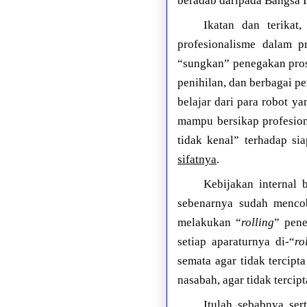
beradab daripada Bangsa I
Ikatan dan terikat
profesionalisme dalam p
“sungkan” penegakan pros
penihilan, dan berbagai pe
belajar dari para robot y
mampu bersikap profesion
tidak kenal” terhadap si
sifatnya
.
Kebijakan internal 
sebenarnya sudah mencob
melakukan “
rolling
” pene
setiap aparaturnya di-“
ro
semata agar tidak tercipt
nasabah, agar tidak tercipt
Itulah sebabnya ser