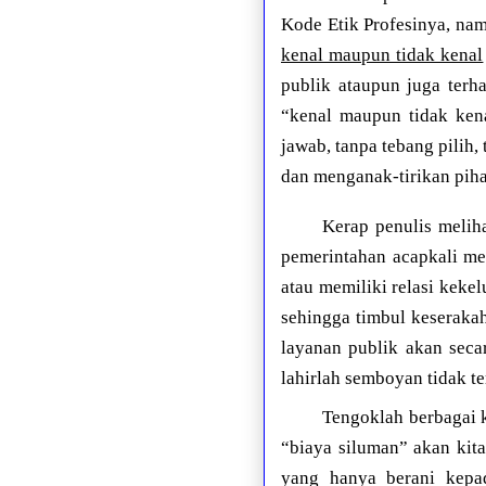
Kode Etik Profesinya, na
kenal maupun tidak kenal
publik ataupun juga ter
“kenal maupun tidak kena
jawab, tanpa tebang pilih
dan menganak-tirikan piha
Kerap penulis meliha
pemerintahan acapkali me
atau memiliki relasi keke
sehingga timbul keseraka
layanan publik akan seca
lahirlah semboyan tidak te
Tengoklah berbagai k
“biaya siluman” akan kita
yang hanya berani kepa