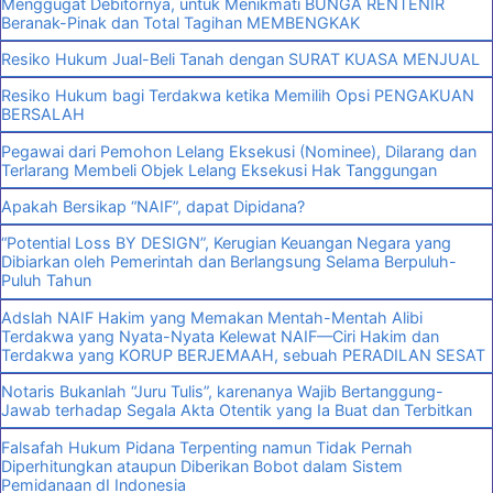
Menggugat Debitornya, untuk Menikmati BUNGA RENTENIR
Beranak-Pinak dan Total Tagihan MEMBENGKAK
Resiko Hukum Jual-Beli Tanah dengan SURAT KUASA MENJUAL
Resiko Hukum bagi Terdakwa ketika Memilih Opsi PENGAKUAN
BERSALAH
Pegawai dari Pemohon Lelang Eksekusi (Nominee), Dilarang dan
Terlarang Membeli Objek Lelang Eksekusi Hak Tanggungan
Apakah Bersikap “NAIF”, dapat Dipidana?
“Potential Loss BY DESIGN”, Kerugian Keuangan Negara yang
Dibiarkan oleh Pemerintah dan Berlangsung Selama Berpuluh-
Puluh Tahun
Adslah NAIF Hakim yang Memakan Mentah-Mentah Alibi
Terdakwa yang Nyata-Nyata Kelewat NAIF—Ciri Hakim dan
Terdakwa yang KORUP BERJEMAAH, sebuah PERADILAN SESAT
Notaris Bukanlah “Juru Tulis”, karenanya Wajib Bertanggung-
Jawab terhadap Segala Akta Otentik yang Ia Buat dan Terbitkan
Falsafah Hukum Pidana Terpenting namun Tidak Pernah
Diperhitungkan ataupun Diberikan Bobot dalam Sistem
Pemidanaan dI Indonesia