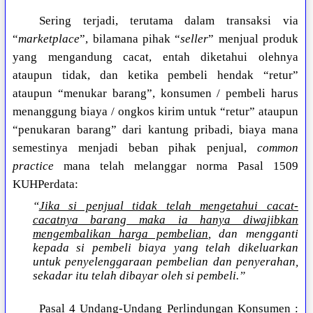
Sering terjadi, terutama dalam transaksi via
“
marketplace
”, bilamana pihak “
seller
” menjual produk
yang mengandung cacat, entah diketahui olehnya
ataupun tidak, dan ketika pembeli hendak “retur”
ataupun “menukar barang”, konsumen / pembeli harus
menanggung biaya / ongkos kirim untuk “retur” ataupun
“penukaran barang” dari kantung pribadi, biaya mana
semestinya menjadi beban pihak penjual,
common
practice
mana telah melanggar norma Pasal 1509
KUHPerdata:
“
Jika si penjual tidak telah mengetahui cacat-
cacatnya barang maka ia hanya diwajibkan
mengembalikan harga pembelian
, dan mengganti
kepada si pembeli biaya yang telah dikeluarkan
untuk penyelenggaraan pembelian dan penyerahan,
sekadar itu telah dibayar oleh si pembeli.”
Pasal 4 Undang-Undang Perlindungan Konsumen :