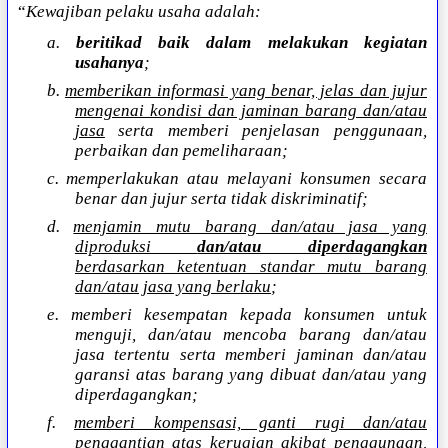
“
Kewajiban pelaku usaha adalah:
a.
beritikad baik dalam melakukan kegiatan
usahanya
;
b.
memberikan informasi yang benar, jelas dan jujur
mengenai kondisi dan jaminan barang dan/atau
jasa
serta memberi penjelasan penggunaan,
perbaikan dan pemeliharaan;
c. memperlakukan atau melayani konsumen secara
benar dan jujur serta tidak diskriminatif;
d.
menjamin mutu barang dan/atau jasa yang
diproduksi
dan/atau diperdagangkan
berdasarkan ketentuan standar mutu barang
dan/atau jasa yang berlaku
;
e. memberi kesempatan kepada konsumen untuk
menguji, dan/atau mencoba barang dan/atau
jasa tertentu serta memberi jaminan dan/atau
garansi atas barang yang dibuat dan/atau yang
diperdagangkan;
f.
memberi kompensasi, ganti rugi dan/atau
penggantian atas kerugian akibat penggunaan,