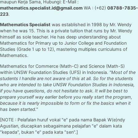
maupun Kerja Sama, Hubungi: E-Mail :
mathematics.specialist.id@gmail.com
WA : (+62)
08788-7835-
223
.
Mathematics Specialist
was established in 1998 by Mr. Wendy
when he was 15. This is a private tuition that runs by Mr. Wendy
himself as sole teacher. He has deep understanding about
Mathematics for Primary up to Junior College and Foundation
Studies (Grade 1 up to 12), mastering multiples curriculums of
Mathematics.
Mathematics for Commerce (Math-C) and Science (Math-S)
within UNSW Foundation Studies (UFS) in Indonesia.
"Most of the
students I handle are not aware of this at all. So for the students
who are intended to take UNSW Foundation Studies in Indonesia,
if you have questions, do not hesitate to ask. It will be best to
prepare yourself way earlier before you really start the program,
because it is nearly impossible to form or fix the basics when it
has been started."
[NOTE : Pelafalan huruf vokal "e" pada nama Bapak W(e)ndy
Agustian, diucapkan sebagaimana pelajafan "e" dalam kata
"kepada", bukan "e" pada kata "sen".]