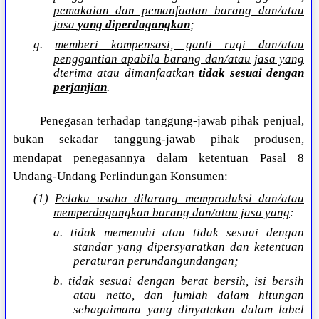
pemakaian dan pemanfaatan barang dan/atau
jasa
yang diperdagangkan
;
g.
memberi kompensasi, ganti rugi dan/atau
penggantian apabila barang dan/atau jasa yang
dterima atau dimanfaatkan
tidak sesuai dengan
perjanjian
.
Penegasan terhadap tanggung-jawab pihak penjual,
bukan sekadar tanggung-jawab pihak produsen,
mendapat penegasannya dalam ketentuan Pasal 8
Undang-Undang Perlindungan Konsumen:
(1)
Pelaku usaha dilarang memproduksi dan/atau
memperdagangkan barang dan/atau jasa yang
:
a. tidak memenuhi atau tidak sesuai dengan
standar yang dipersyaratkan dan ketentuan
peraturan perundangundangan;
b. tidak sesuai dengan berat bersih, isi bersih
atau netto, dan jumlah dalam hitungan
sebagaimana yang dinyatakan dalam label