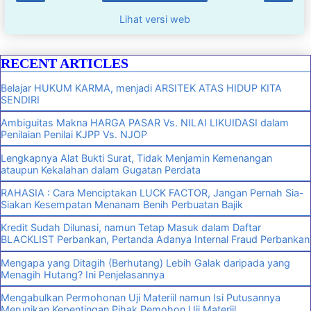
Lihat versi web
RECENT ARTICLES
Belajar HUKUM KARMA, menjadi ARSITEK ATAS HIDUP KITA
SENDIRI
Ambiguitas Makna HARGA PASAR Vs. NILAI LIKUIDASI dalam
Penilaian Penilai KJPP Vs. NJOP
Lengkapnya Alat Bukti Surat, Tidak Menjamin Kemenangan
ataupun Kekalahan dalam Gugatan Perdata
RAHASIA : Cara Menciptakan LUCK FACTOR, Jangan Pernah Sia-
Siakan Kesempatan Menanam Benih Perbuatan Bajik
Kredit Sudah Dilunasi, namun Tetap Masuk dalam Daftar
BLACKLIST Perbankan, Pertanda Adanya Internal Fraud Perbankan
Mengapa yang Ditagih (Berhutang) Lebih Galak daripada yang
Menagih Hutang? Ini Penjelasannya
Mengabulkan Permohonan Uji Materiil namun Isi Putusannya
Merugikan Kepentingan Pihak Pemohon Uji Materiil