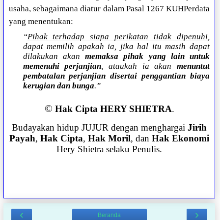
usaha, sebagaimana diatur dalam Pasal 1267 KUHPerdata
yang menentukan:
“
Pihak terhadap siapa perikatan tidak dipenuhi
,
dapat memilih apakah ia, jika hal itu masih dapat
dilakukan akan
memaksa pihak yang lain untuk
memenuhi perjanjian
, ataukah ia akan
menuntut
pembatalan perjanjian disertai penggantian biaya
kerugian dan bunga
.”
©
Hak Cipta HERY SHIETRA
.
Budayakan hidup JUJUR dengan menghargai
Jirih
Payah
,
Hak Cipta
,
Hak Moril
, dan
Hak Ekonomi
Hery Shietra selaku Penulis.
‹
›
Beranda