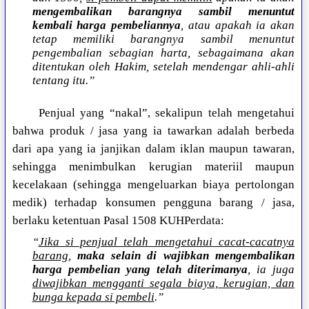
mengembalikan barangnya sambil menuntut
kembali harga pembeliannya
, atau apakah ia akan
tetap memiliki barangnya sambil menuntut
pengembalian sebagian harta, sebagaimana akan
ditentukan oleh Hakim, setelah mendengar ahli-ahli
tentang itu.”
Penjual yang “nakal”, sekalipun telah mengetahui
bahwa produk / jasa yang ia tawarkan adalah berbeda
dari apa yang ia janjikan dalam iklan maupun tawaran,
sehingga menimbulkan kerugian materiil maupun
kecelakaan (sehingga mengeluarkan biaya pertolongan
medik) terhadap konsumen pengguna barang / jasa,
berlaku ketentuan Pasal 1508 KUHPerdata:
“
Jika si penjual telah mengetahui cacat-cacatnya
barang
,
maka selain di wajibkan mengembalikan
harga pembelian yang telah diterimanya
, ia juga
diwajibkan mengganti segala biaya, kerugian, dan
bunga kepada si pembeli
.”