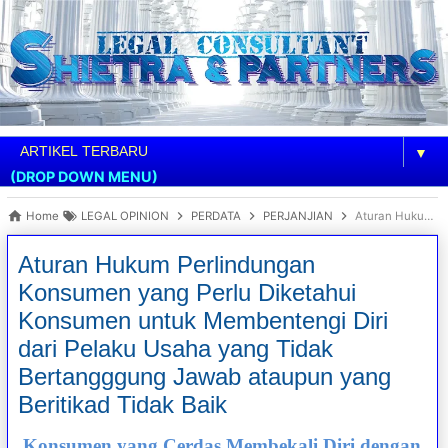
▼
(DROP DOWN MENU)
Home
LEGAL OPINION
PERDATA
PERJANJIAN
Aturan Hukum Perlindungan Konsumen yang Perlu Diketahui Konsumen untuk Membentengi Diri dari Pelaku Usaha yang Tidak Bertangggung Jawab ataupun yang Beritikad Tidak Baik
Aturan Hukum Perlindungan
Konsumen yang Perlu Diketahui
Konsumen untuk Membentengi Diri
dari Pelaku Usaha yang Tidak
Bertangggung Jawab ataupun yang
Beritikad Tidak Baik
Konsumen yang Cerdas Membekali Diri dengan