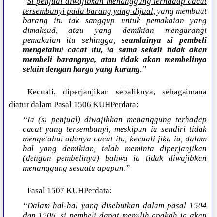
“
Si penjual diwajibkan menanggung terhadap cacat
tersembunyi pada barang yang dijual
, yang membuat
barang itu tak sanggup untuk pemakaian yang
dimaksud, atau yang demikian mengurangi
pemakaian itu sehingga,
seandainya si pembeli
mengetahui cacat itu, ia sama sekali tidak akan
membeli barangnya, atau tidak akan membelinya
selain dengan harga yang kurang
,”
Kecuali, diperjanjikan sebaliknya, sebagaimana
diatur dalam Pasal 1506 KUHPerdata:
“Ia (si penjual) diwajibkan menanggung terhadap
cacat yang tersembunyi, meskipun ia sendiri tidak
mengetahui adanya cacat itu, kecuali jika ia, dalam
hal yang demikian, telah meminta diperjanjikan
(dengan pembelinya) bahwa ia tidak diwajibkan
menanggung sesuatu apapun.”
Pasal 1507 KUHPerdata:
“Dalam hal-hal yang disebutkan dalam pasal 1504
dan 1506,
si pembeli dapat memilih
apakah ia akan