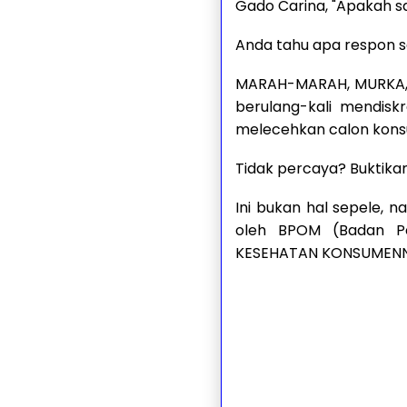
Gado Carina, "Apakah s
Anda tahu apa respon s
MARAH-MARAH, MURKA,
berulang-kali mendisk
melecehkan calon kon
Tidak percaya? Buktikan
Ini bukan hal sepele,
oleh BPOM (Badan P
KESEHATAN KONSUMENN