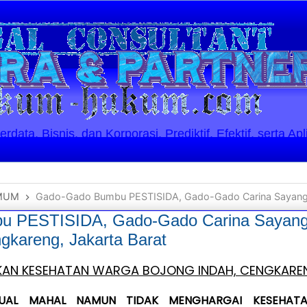
ata, Bisnis, dan Korporasi. Prediktif, Efektif, serta Apl
MUM
Gado-Gado Bumbu PESTISIDA, Gado-Gado Carina Sayang Bojong Indah, Rawa
 PESTISIDA, Gado-Gado Carina Sayang 
kareng, Jakarta Barat
AN KESEHATAN WARGA BOJONG INDAH, CENGKAREN
JUAL MAHAL NAMUN TIDAK MENGHARGAI KESEHAT