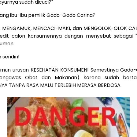
ayurnya sudah dicuci?"
ang ibu-ibu pemilik Gado-Gado Carina?
 MENGAMUK, MENCACI-MAKI, dan MENGOLOK-OLOK CA
redit calon konsumennya dengan menyebut sebagai "P
sumen.
 sendiri!
 namun urusan KESEHATAN KONSUMEN! Semestinya Gado-
engawas Obat dan Makanan) karena sudah bertah
YA TANPA RASA MALU TERLEBIH MERASA BERDOSA.