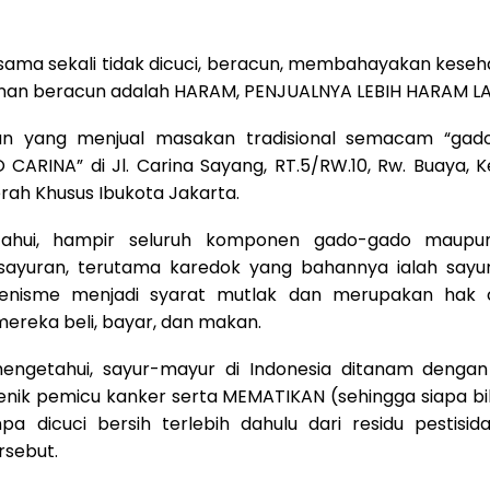
sama sekali tidak dicuci, beracun, membahayakan kese
nan beracun adalah HARAM, PENJUALNYA LEBIH HARAM LA
 yang menjual masakan tradisional semacam “gado
RINA” di Jl. Carina Sayang, RT.5/RW.10, Rw. Buaya,
rah Khusus Ibukota Jakarta.
tahui, hampir seluruh komponen gado-gado maup
sayuran, terutama karedok yang bahannya ialah sayu
gienisme menjadi syarat mutlak dan merupakan hak
reka beli, bayar, dan makan.
 mengetahui, sayur-mayur di Indonesia ditanam deng
genik pemicu kanker serta MEMATIKAN (sehingga siapa bi
a dicuci bersih terlebih dahulu dari residu pestis
rsebut.