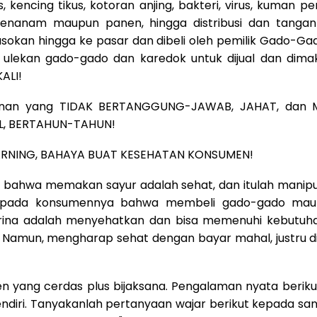
s, kencing tikus, kotoran anjing, bakteri, virus, kuman p
menanam maupun panen, hingga distribusi dan tanga
asokan hingga ke pasar dan dibeli oleh pemilik Gado-Ga
e ulekan gado-gado dan karedok untuk dijual dan dim
ALI!
anan yang TIDAK BERTANGGUNG-JAWAB, JAHAT, dan
, BERTAHUN-TAHUN!
RNING, BAHAYA BUAT KESEHATAN KONSUMEN!
i bahwa memakan sayur adalah sehat, dan itulah manipu
kepada konsumennya bahwa membeli gado-gado mau
na adalah menyehatkan dan bisa memenuhi kebutuh
. Namun, mengharap sehat dengan bayar mahal, justru 
n yang cerdas plus bijaksana. Pengalaman nyata berik
ndiri. Tanyakanlah pertanyaan wajar berikut kepada san