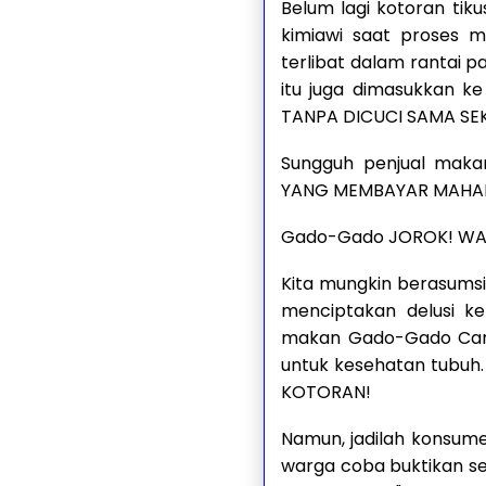
Belum lagi kotoran tiku
kimiawi saat proses 
terlibat dalam rantai p
itu juga dimasukkan k
TANPA DICUCI SAMA SEK
Sungguh penjual mak
YANG MEMBAYAR MAHAL
Gado-Gado JOROK! WA
Kita mungkin berasums
menciptakan delusi 
makan Gado-Gado Cari
untuk kesehatan tubuh
KOTORAN!
Namun, jadilah konsume
warga coba buktikan se