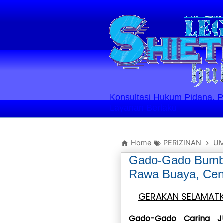
Konsultasi Hukum Pidana, Perd
Layanan Berlaku
Home
PERIZINAN
U
Gado-Gado Bumbu
Rawa Buaya, Ceng
GERAKAN SELAMATK
Gado-Gado Carina 