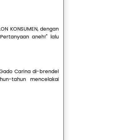
LON KONSUMEN, dengan
ertanyaan aneh!" lalu
Gado Carina di-brendel
un-tahun mencelakai