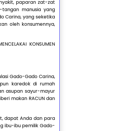
enyakit, paparan zat-zat
n-tangan manusia yang
do Carina, yang seketika
akan oleh konsumennya,
 MENCELAKAI KONSUMEN
lasi Gado-Gado Carina,
pun karedok di rumah
an asupan sayur-mayur
diberi makan RACUN dan
ut, dapat Anda dan para
g ibu-ibu pemilik Gado-