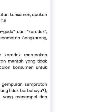
hatan konsumen, apakah
GI!
-gado” dan “karedok”,
 Kecamatan Cengkareng,
un karedok merupakan
ran mentah yang tidak
 calon konsumen untuk
an gempuran semprotan
lang tidak berbahaya?),
ida yang menempel dan