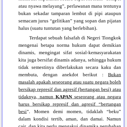
atau nyawa melayang”, perlawanan mana tentunya
bukan sekadar tamparan lembut di pipi ataupun
semacam jurus “gelitikan” yang sopan dan pijatan
halus (suatu tuntutan yang berlebihan).
Terdapat sebuah falsafah di Negeri Tiongkok
mengenai betapa norma hukum dapat demikian
dinamis, mengingat sifat sosial-kemasyarakatan
kita juga bersifat dinamis adanya, sehingga hukum
tidak semestinya diberlakukan secara kaku dan
membuta, dengan anekdot berikut :
Bukan
masalah apakah seseorang atau suatu negara boleh
bersikap represif dan agresif (bertangan besi) atau
tidaknya, namun
KAPAN
seseorang atau negara
harus bersikap represif dan agresif “bertangan
besi
”. Momen demi momen, tidaklah “beku”
dalam kondisi tertib, aman, dan damai. Namun
cair, dan kita perlu mengakui dinamika perubahan