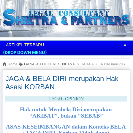
▼
(DROP DOWN MENU)
Home
FALSAFAH HUKUM
PIDANA
JAGA & BELA DIRI merupakan Hak Asasi KORBAN
JAGA & BELA DIRI merupakan Hak
Asasi KORBAN
LEGAL OPINION
Hak untuk Membela Diri merupakan
“AKIBAT”, bukan “SEBAB”
ASAS KESEIMBANGAN dalam Konteks BELA
/ JAGA DIRI, Korban Tidak dapat