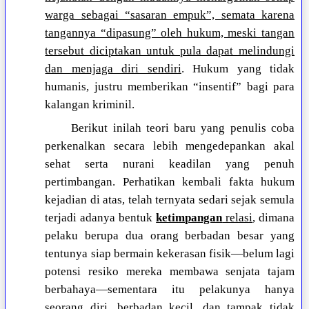
warga sebagai “sasaran empuk”, semata karena
tangannya “dipasung” oleh hukum, meski tangan
tersebut diciptakan untuk pula dapat melindungi
dan menjaga diri sendiri
. Hukum yang tidak
humanis, justru memberikan “insentif” bagi para
kalangan kriminil.
Berikut inilah teori baru yang penulis coba
perkenalkan secara lebih mengedepankan akal
sehat serta nurani keadilan yang penuh
pertimbangan. Perhatikan kembali fakta hukum
kejadian di atas, telah ternyata sedari sejak semula
terjadi adanya bentuk
ketimpangan
relasi
, dimana
pelaku berupa dua orang berbadan besar yang
tentunya siap bermain kekerasan fisik—belum lagi
potensi resiko mereka membawa senjata tajam
berbahaya—sementara itu pelakunya hanya
seorang diri, berbadan kecil, dan tampak tidak