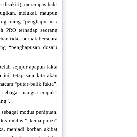
 disakiti), merampas hak-
rugikan, melukai, maupun
ming-iming “penghapusan /
ih PRO terhadap seorang
ban tidak berhak bersuara
ing “penghapusan dosa”
!
telah sejujur apapun fakta
ini, tetap saja kita akan
emacam “putar-balik fakta”,
ik sebagai mangsa empuk”
ing”.
 sebagai modus penipuan,
modus-modus “skema ponzi”
ka, menjadi korban akibat