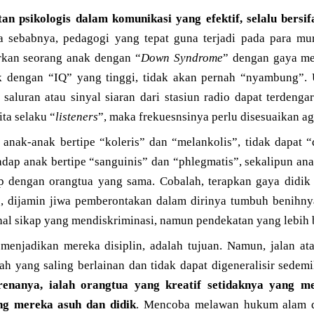
an psikologis dalam komunikasi yang efektif, selalu bersif
ga sebabnya, pedagogi yang tepat guna terjadi pada para mur
arkan seorang anak dengan “
Down Syndrome
” dengan gaya me
k dengan “IQ” yang tinggi, tidak akan pernah “nyambung”. 
r saluran atau sinyal siaran dari stasiun radio dapat terdeng
ita selaku “
listeners
”, maka frekuesnsinya perlu disesuaikan ag
 anak-anak bertipe “koleris” dan “melankolis”, tidak dapat “
hadap anak bertipe “sanguinis” dan “phlegmatis”, sekalipun ana
p dengan orangtua yang sama. Cobalah, terapkan gaya didik m
s, dijamin jiwa pemberontakan dalam dirinya tumbuh benihn
hal sikap yang mendiskriminasi, namun pendekatan yang lebih b
menjadikan mereka disiplin, adalah tujuan. Namun, jalan a
ah yang saling berlainan dan tidak dapat digeneralisir sedem
arenanya, ialah orangtua yang kreatif setidaknya yang 
ng mereka asuh dan didik
. Mencoba melawan hukum alam 