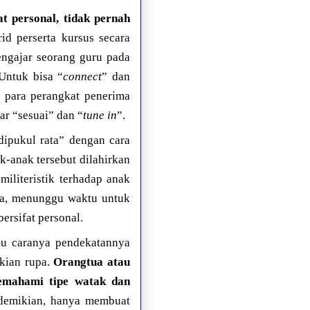
at personal, tidak pernah
id perserta kursus secara
ngajar seorang guru pada
Untuk bisa “
connect
” dan
ar para perangkat penerima
ar “sesuai” dan “
tune in
”.
dipukul rata” dengan cara
k-anak tersebut dilahirkan
iliteristik terhadap anak
ya, menunggu waktu untuk
ersifat personal.
tau caranya pendekatannya
ikian rupa.
Orangtua atau
memahami tipe watak dan
demikian, hanya membuat