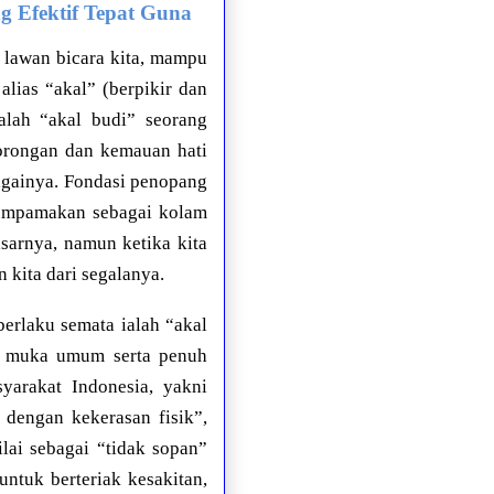
g Efektif Tepat Guna
 lawan bicara kita, mampu
 alias “akal” (berpikir dan
alah “akal budi” seorang
orongan dan kemauan hati
bagainya. Fondasi penopang
diumpamakan sebagai kolam
asarnya, namun ketika kita
kita dari segalanya.
 berlaku semata ialah “akal
 di muka umum serta penuh
yarakat Indonesia, yakni
 dengan kekerasan fisik”,
ilai sebagai “tidak sopan”
untuk berteriak kesakitan,