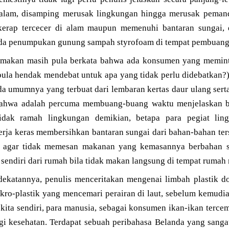
h alam, disamping merusak lingkungan hingga merusak pema
kerap tercecer di alam maupun memenuhi bantaran sungai,
da penumpukan gunung sampah styrofoam di tempat pembuang
 makan masih pula berkata bahwa ada konsumen yang memint
pula hendak mendebat untuk apa yang tidak perlu didebatkan?
a umumnya yang terbuat dari lembaran kertas daur ulang serta s
a bahwa adalah percuma membuang-buang waktu menjelaskan 
idak ramah lingkungan demikian, betapa para pegiat lin
rja keras membersihkan bantaran sungai dari bahan-bahan te
 agar tidak memesan makanan yang kemasannya berbahan s
ndiri dari rumah bila tidak makan langsung di tempat rumah
ndekatannya, penulis menceritakan mengenai limbah plastik d
kro-plastik yang mencemari perairan di laut, sebelum kemudia
kita sendiri, para manusia, sebagai konsumen ikan-ikan terce
gi kesehatan. Terdapat sebuah peribahasa Belanda yang sanga