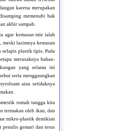
ndangan karena merupakan
 disamping memenuhi bak
an akhir sampah.
a agar kemasan mie ialah
), meski lazimnya kemasan
elapis plastik tipis. Pada
betapa merusaknya bahan-
gkungan yang selama ini
rsebut serta menggaungkan
tyrofoam atau setidaknya
 makan.
omestik rumah tangga kita
n termakan oleh ikan, dan
mar mikro-plastik demikian
t penulis gemari dan terus