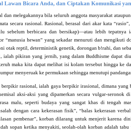
nal Lawan Bicara Anda, dan Ciptakan Komunikasi yan
al dan melegakannya bila seluruh anggota masyarakat ataupun
ata secara rasional. Rasional, berasal dari akar kata “rasio”,
lu sebelum berbicara dan bersikap)—atau lebih tepatnya i
kor “manusia hewan” yang sekadar menuruti dan mengikuti d
ni otak reptil, deterministik genetik, dorongan b!rahi, dan se
nal, ialah pikiran yang jernih, yang dalam Buddhisme dapat 
keruh maka kita dapat melihat isi kolam tersebut hingga ke d
 lumpur menyeruak ke permukaan sehingga menutupi pandangan 
 berpikir rasional, ialah gaya berpikir irasional, dimana yang
, semisal aksi-aksi yang dipamerkan secara vulgar-seronok
erasa malu, seperti budaya yang sangat khas di tengah mas
salah dengan cara kekerasan fisik”, “balas kekerasan verbal
“alasan pembenar”, korban dilarang untuk menjerit karena din
dah sopan ketika menyakiti, seolah-olah korban adalah tabu 