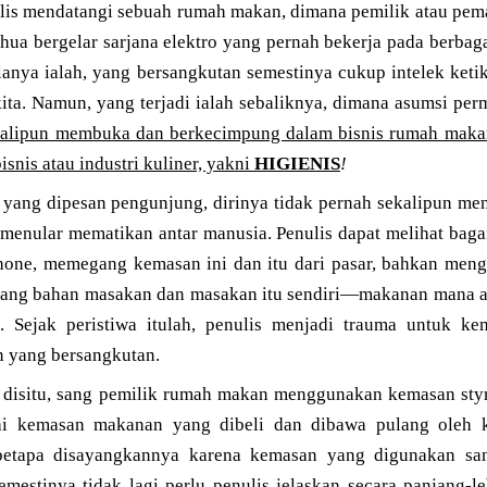
ulis mendatangi sebuah rumah makan, dimana pemilik atau pema
hua bergelar sarjana elektro yang pernah bekerja pada berbaga
lanya ialah, yang bersangkutan semestinya cukup intelek keti
ta. Namun, yang terjadi ialah sebaliknya, dimana asumsi perm
kalipun membuka dan berkecimpung dalam bisnis rumah mak
isnis atau industri kuliner, yakni
HIGIENIS
!
yang dipesan pengunjung, dirinya tidak pernah sekalipun menc
s menular mematikan antar manusia. Penulis dapat melihat bag
ne, memegang kemasan ini dan itu dari pasar, bahkan menge
ng bahan masakan dan masakan itu sendiri—makanan mana a
 Sejak peristiwa itulah, penulis menjadi trauma untuk kem
 yang bersangkutan.
disitu, sang pemilik rumah makan menggunakan kemasan styr
ai kemasan makanan yang dibeli dan dibawa pulang oleh k
betapa disayangkannya karena kemasan yang digunakan sa
emestinya tidak lagi perlu penulis jelaskan secara panjang-l