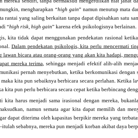
n mereka sendiri, tanpa bermaksud mengerdilkan niat jahat d
mungkin, mengharapkan “
high gain
” namun menutup mata dar
ta rantai yang saling berkaitan tanpa dapat dipisahkan satu 
adi “
high risk, high gain
” karena efek psikologisnya berlainan.
gis, kita tidak dapat menggunakan pendekatan rasional keti
ional.
Dalam pendekatan psikologis, kita perlu mencermati ting
ng lawan bicara atau orang-orang yang akan kita hadapi, men
dapat mereka terima
, sehingga menjadi efektif alih-alih menja
omunikasi pernah menyebutkan, ketika berkomunikasi dengan 
, maka kita pun sebaiknya berbicara secara perlahan. Ketika l
a kita pun perlu berbicara secara cepat ketika berbincang den
i kita harus menjadi sama irasional dengan mereka, bukanl
 maksudkan, namun semata agar kita dapat memilih dan meny
ar dapat diterima oleh kapasitas berpikir mereka yang terbatas
—itulah sebabnya, mereka pun menjadi korban akibat daya berpi