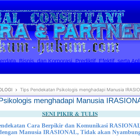
ata, Bisnis, dan Korporasi. Prediktif, Efektif, serta Apl
OLOGI
Tips Pendekatan Psikologis menghadapi Manusia IRASI
 Psikologis menghadapi Manusia IRASION
SENI PIKIR & TULIS
ndekatan Cara Berpikir dan Komunikasi RASIONAL
dengan Manusia IRASIONAL, Tidak akan Nyambun