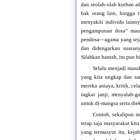
dan seolah-olah korban a
hak orang lain, hingga t
menyakiti individu lainn
pengampunan dosa” maup
pendosa—agama yang sejat
dan didengarkan suara
Silahkan bantah, itu pun b
Selalu menjadi masal
yang kita ungkap dan sam
mereka aniaya, kritik, cel
ingkar janji, menyalah-
untuk di-mangsa serta die
Contoh, sekalipun m
tetap saja masyarakat ki
yang termasyur itu, keja