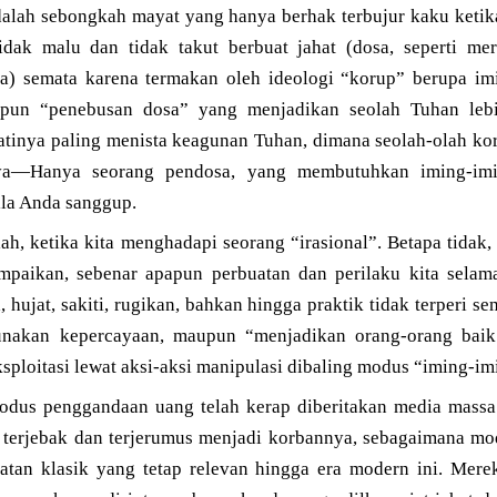
dalah sebongkah mayat yang hanya berhak terbujur kaku ketika
idak malu dan tidak takut berbuat jahat (dosa, seperti me
ya) semata karena termakan oleh ideologi “korup” berupa i
un “penebusan dosa” yang menjadikan seolah Tuhan leb
inya paling menista keagunan Tuhan, dimana seolah-olah kor
nya—Hanya seorang pendosa, yang membutuhkan iming-im
ila Anda sanggup.
ah, ketika kita menghadapi seorang “irasional”. Betapa tidak, 
paikan, sebenar apapun perbuatan dan perilaku kita selama 
a, hujat, sakiti, rugikan, bahkan hingga praktik tidak terperi s
gunakan kepercayaan, maupun “menjadikan orang-orang ba
ksploitasi lewat aksi-aksi manipulasi dibaling modus “iming-im
odus penggandaan uang telah kerap diberitakan media massa
ta terjebak dan terjerumus menjadi korbannya, sebagaimana 
hatan klasik yang tetap relevan hingga era modern ini. Mere