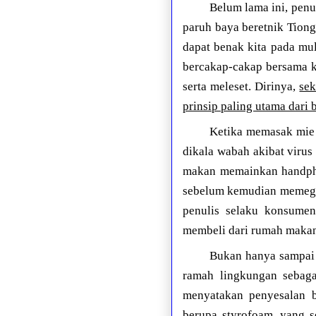
Belum lama ini, pen
paruh baya beretnik Tiong
dapat benak kita pada mu
bercakap-cakap bersama ki
serta meleset. Dirinya,
se
prinsip paling utama dari b
Ketika memasak mie 
dikala wabah akibat viru
makan memainkan handpho
sebelum kemudian memega
penulis selaku konsumen.
membeli dari rumah makan
Bukan hanya sampai 
ramah lingkungan sebag
menyatakan penyesalan 
berupa styrofoam, yang s