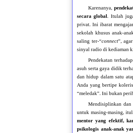
Karenanya,
pendekat
secara global
. Itulah ju
privat. Ini ibarat mengaj
sekolah khusus anak-ana
saling ter-“
connect
”, aga
sinyal radio di kediaman k
Pendekatan terhadap
asuh serta gaya didik ter
dan hidup dalam satu ata
Anda yang bertipe koleri
“meledak”. Ini bukan peri
Mendisiplinkan dan 
untuk masing-masing, itul
mentor yang efektif, k
psikologis anak-anak ya