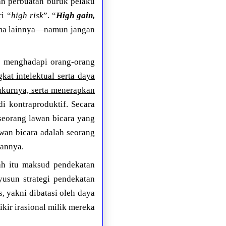
an perbuatan buruk pelaku
i “
high risk
”. “
High gain,
sama lainnya—namun jangan
ka menghadapi orang-orang
kat intelektual serta daya
gukurnya, serta menerapkan
di kontraproduktif. Secara
seorang lawan bicara yang
awan bicara adalah seorang
gannya.
ah itu maksud pendekatan
usun strategi pendekatan
, yakni dibatasi oleh daya
kir irasional milik mereka