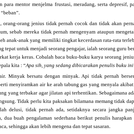
 para mentor menjelma frustasi, meradang, serta depresif,
 “beban”.
a, orang-orang jenius tidak pernah cocok dan tidak akan per
mum, sebab mereka tidak pernah mengenyam ataupun mengetah
leh anak-anak yang memiliki tingkat kecerdasan rata-rata terle
ng tepat untuk menjadi seorang pengajar, ialah seorang guru be
kat kerja keras. Cobalah baca buku-buku karya seorang jeniu
pala kita : “
Apa sih, yang sedang dibicarakan penulis buku ini
air. Minyak bersatu dengan minyak. Api tidak pernah berse
erti menyiramkan air ke arah tabung gas yang menyala akibat
ng yang terbakar agar jilatan api terhentikan. Sebagaimana ada
angsung. Tidak perlu kita paksakan bilamana memang tidak da
lah delusi, tidak pernah ada, setidaknya secara jangka p
 dua buah pengalaman sederhana berikut penulis harapkan 
ca, sehingga akan lebih mengena dan tepat sasaran.