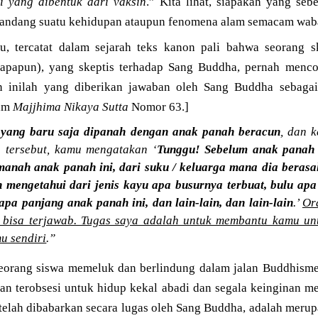
di yang dibentuk dari vaksin
.” Kita lihat, siapakah yang sebe
mandang suatu kehidupan ataupun fenomena alam semacam wa
, tercatat dalam sejarah teks kanon pali bahwa seorang s
n apapun), yang skeptis terhadap Sang Buddha, pernah menc
inilah yang diberikan jawaban oleh Sang Buddha sebagai 
lam
Majjhima Nikaya Sutta
Nomor 63.]
 yang baru saja dipanah dengan anak panah beracun
, dan k
 tersebut, kamu mengatakan ‘
Tunggu! Sebelum anak panah 
nah anak panah ini, dari suku / keluarga mana dia berasa
in mengetahui dari jenis kayu apa busurnya terbuat, bulu ap
apa panjang anak panah ini, dan lain-lain, dan lain-lain
.’
Or
u bisa terjawab. Tugas saya adalah untuk membantu kamu u
u sendiri
.”
eorang siswa memeluk dan berlindung dalam jalan Buddhism
n terobsesi untuk hidup kekal abadi dan segala keinginan men
elah dibabarkan secara lugas oleh Sang Buddha, adalah merup