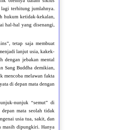
lik olehnya dalam siklus
lagi terhitung jumlahnya.
h hukum ketidak-kekalan,
i hal-hal yang disenangi,
ins”, tetap saja membuat
enjadi lanjut usia, kakek-
ah dengan jebakan mental
aan Sang Buddha demikian,
tak mencoba melawan fakta
nyata di depan mata dengan
enunjuk-nunjuk “semut” di
i depan mata seolah tidak
ngenai usia tua, sakit, dan
a masih dipungkiri. Hanya