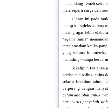
memandang remeh serta si
mata seperti surga dan ne
Ulasan ini pada mul
cukup kompleks karena me
masing agar lebih elabor
“agama sains” memandang
terselamatkan ketika pan
yang selama ini mereka
menuding—tanpa bercermin
Sekalipun faktanya p
cerdas dan paling jenius
selama bertahun-tahun 
berperang dengan menyat
belum ada obat untuk meng
baru virus penyebab wab