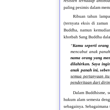
resisten terhadap antibo
paling pesimis dalam me
Ribuan tahun lampau
(ternyata eksis di zama
Buddha, namun kemudian 
khotbah Sang Buddha da
“
Kamu seperti orang
mencabut anak panah
nama orang yang mema
dilahirkan. Saya ing
anak panah ini, seber
semua pertanyaan it
penderitaan dari dirim
Dalam Buddhisme, s
hukum alam semesta denga
sebagainya. Sebagaimana t