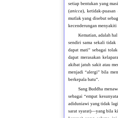
setiap bentukan yang masi
(
anicca
), ketidak-puasan
mutlak yang disebut sebag
kecenderungan menyakiti m
Kematian, adalah hal
sendiri sama sekali tid
dapat mati” sebagai tola
dapat merasakan kelapara
akibat jatuh sakit atau m
menjadi “alergi” bila me
berkepala batu”.
Sang Buddha menawark
sebagai “empat kesunyata
adiduniawi yang tidak lagi
sarat syarat)—yang bila k