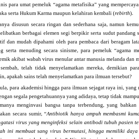
nis para umat pemeluk “agama metafisika” yang mempercayai 
raka serta Hukum Karma maupun kelahiran kembali (
rebirth
).
anya disusun secara ringan dan sederhana saja, namun kem
libatkan berbagai elemen segi berpikir serta sudut pandang 
atif dan mudah dipahami oleh para pembaca dari beragam lat
 serta menuding secara sinisme, para pemeluk “agama meta
demik akibat wabah virus menular antar manusia melanda dan m
 sembah, telah tidak menyelamatkan mereka, demikian par
, apakah sains telah menyelamatkan para ilmuan tersebut?
ula, para akademisi hingga para ilmuan sejagat raya ini, yan
 dengan segala pengetahuannya yang adidaya, tetap tidak mam
lamanya menginvasi bangsa tanpa terbendung, yang bahkan
akan secara sumir, “
Antibiotik hanya ampuh membasmi kuma
atasi virus yang menginfeksi selain antibodi tubuh pasien terj
ah ini membuat sang virus bermutasi, hingga memiliki day