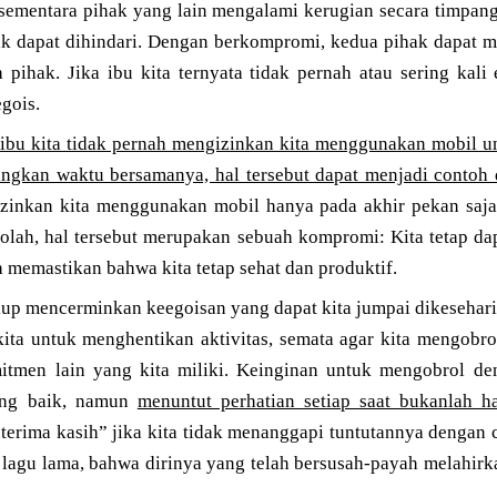
sementara pihak yang lain mengalami kerugian secara timpang 
tidak dapat dihindari. Dengan berkompromi, kedua pihak dapat
a pihak. Jika ibu kita ternyata tidak pernah atau sering kal
gois.
 ibu kita tidak pernah mengizinkan kita menggunakan mobil 
uangkan waktu bersamanya, hal tersebut dapat menjadi contoh
izinkan kita menggunakan mobil hanya pada akhir pekan saja 
ekolah, hal tersebut merupakan sebuah kompromi: Kita tetap d
a memastikan bahwa kita tetap sehat dan produktif.
up mencerminkan keegoisan yang dapat kita jumpai dikeseharia
ita untuk menghentikan aktivitas, semata agar kita mengobro
itmen lain yang kita miliki. Keinginan untuk mengobrol de
yang baik, namun
menuntut perhatian setiap saat bukanlah h
 terima kasih” jika kita tidak menanggapi tuntutannya dengan c
lagu lama, bahwa dirinya yang telah bersusah-payah melahirka