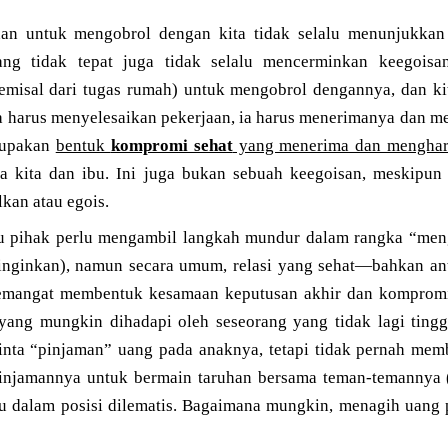
inan untuk mengobrol dengan kita tidak selalu menunjukka
ng tidak tepat juga tidak selalu mencerminkan keegoisa
semisal dari tugas rumah) untuk mengobrol dengannya, dan k
a harus menyelesaikan pekerjaan, ia harus menerimanya dan m
rupakan
bentuk
kompromi sehat
yang menerima dan mengharg
a kita dan ibu. Ini juga bukan sebuah keegoisan, meskipun
kan atau egois.
tu pihak perlu mengambil langkah mundur dalam rangka “meng
inginkan), namun secara umum, relasi yang sehat—bahkan an
emangat membentuk kesamaan keputusan akhir dan kompromi
l yang mungkin dihadapi oleh seseorang yang tidak lagi ting
inta “pinjaman” uang pada anaknya, tetapi tidak pernah mem
njamannya untuk bermain taruhan bersama teman-temannya (a
alu dalam posisi dilematis. Bagaimana mungkin, menagih uang