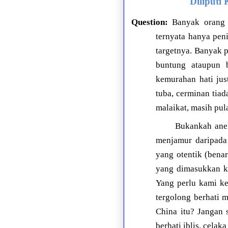
Diliputi
Question:
Banyak orang 
ternyata hanya pen
targetnya. Banyak 
buntung ataupun b
kemurahan hati jus
tuba, cerminan tia
malaikat, masih pul
Bukankah aneh
menjamur daripada
yang otentik (benar
yang dimasukkan ke
Yang perlu kami ke
tergolong berhati 
China itu? Jangan 
berhati iblis, celak