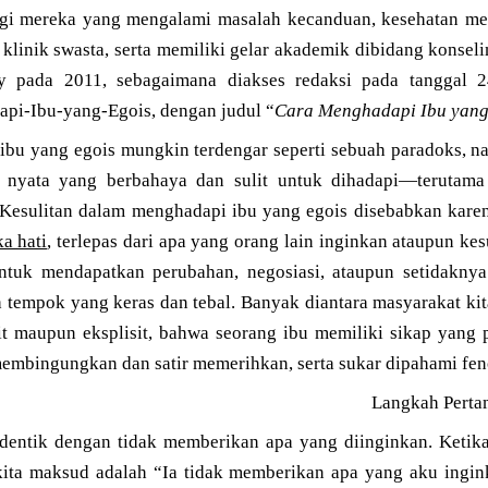
gi mereka yang mengalami masalah kecanduan, kesehatan men
klinik swasta, serta memiliki gelar akademik dibidang konseli
ty pada 2011, sebagaimana diakses redaksi pada tanggal 2
pi-Ibu-yang-Egois, dengan judul “
Cara Menghadapi Ibu yang
bu yang egois mungkin terdengar seperti sebuah paradoks, 
si nyata yang berbahaya dan sulit untuk dihadapi—terutam
. Kesulitan dalam menghadapi ibu yang egois disebabkan kar
a hati
, terlepas dari apa yang orang lain inginkan ataupun kes
untuk mendapatkan perubahan, negosiasi, ataupun setidakny
 tempok yang keras dan tebal. Banyak diantara masyarakat ki
it maupun eksplisit, bahwa seorang ibu memiliki sikap yang 
 membingungkan dan satir memerihkan, serta sukar dipahami f
Langkah Perta
identik dengan tidak memberikan apa yang diinginkan. Ketik
 kita maksud adalah “Ia tidak memberikan apa yang aku ingin