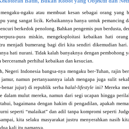
 Kekotoran Batin, Bukan Robot yang Objektif dan Net
mengaku-ngaku atau membuat kesan sebagai orang yang ba
ipu yang sangat licik. Kebaikannya hanya untuk pemancing 
pencuri berkedok penolong. Bahkan pengemis pun berdusta, de
erpura-pura miskin, mengeksploitasi kebaikan hati orang
tru menjadi bumerang bagi diri kita sendiri dikemudian hari.
danya hati nurani. Tidak kalah banyaknya dengan pembohong
a berceramah perhihal kebaikan dan kesucian.
, Negeri Indonesia bangsa-nya mengaku ber-Tuhan, rajin beri
 jamur, namun pertanyaannya ialah mengapa juga sulit seka
-benar jujur) di republik serba
halal-lifestyle
ini? Mereka men
 dalam mulut mereka, namun dari segi ucapan hingga perilaku
tahui, bagaimana dengan hakim di pengadilan, apakah meman
murni seperti “malaikat” dan adil tanpa kompromi seperti Jud
sampai, kita selaku masyarakat justru menyerahkan nasib ki
a dua kali itu namanya.