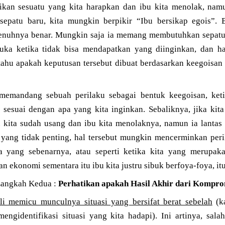
ikan sesuatu yang kita harapkan dan ibu kita menolak, nam
epatu baru, kita mungkin berpikir “Ibu bersikap egois”. B
enuhnya benar. Mungkin saja ia memang membutuhkan sepatu 
suka ketika tidak bisa mendapatkan yang diinginkan, dan ha
 tahu apakah keputusan tersebut dibuat berdasarkan keegoisan
memandang sebuah perilaku sebagai bentuk keegoisan, keti
sesuai dengan apa yang kita inginkan. Sebaliknya, jika ki
u kita sudah usang dan ibu kita menolaknya, namun ia lant
 yang tidak penting, hal tersebut mungkin mencerminkan peril
 yang sebenarnya, atau seperti ketika kita yang merupak
n ekonomi sementara itu ibu kita justru sibuk berfoya-foya, itu
angkah Kedua :
Perhatikan apakah Hasil Akhir dari Komprom
li memicu munculnya situasi yang bersifat berat sebelah
(ka
mengidentifikasi situasi yang kita hadapi). Ini artinya, sal