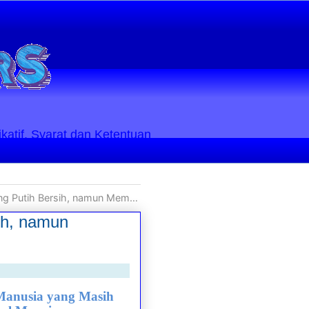
ikatif. Syarat dan Ketentuan
awa Serta Kekotoran Batin yang Laten Sifatnya
sih, namun
 Manusia yang Masih