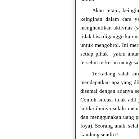
Akan tetapi, keing
keinginan dalam cara ya
menghentikan aktivitas (
tidak bisa diganggu karen
untuk mengobrol. Ini me
setiap pihak
—yakni antar
tersebut terkesan mengesal
Terkadang, salah sa
mendapatkan apa yang di
disemai dengan adanya s
Contoh situasi tidak adi
ketika ibunya selalu mem
dan menggunakan uang pi
foya). Seorang anak, sel
kandung sendiri?