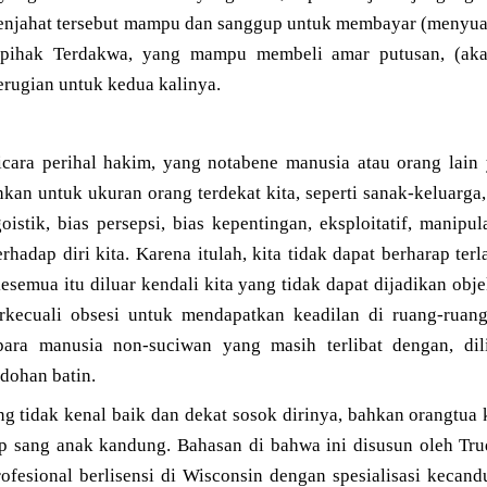
enjahat tersebut mampu dan sanggup untuk membayar (menyua
 pihak Terdakwa, yang mampu membeli amar putusan, (akan
erugian untuk kedua kalinya.
icara perihal hakim, yang notabene manusia atau orang lain 
hkan untuk ukuran orang terdekat kita, seperti sanak-keluarg
oistik, bias persepsi, bias kepentingan, eksploitatif, manipul
terhadap diri kita. Karena itulah, kita tidak dapat berharap t
 kesemua itu diluar kendali kita yang tidak dapat dijadikan obj
rkecuali obsesi untuk mendapatkan keadilan di ruang-ruan
ra manusia non-suciwan yang masih terlibat dengan, dilip
odohan batin.
g tidak kenal baik dan dekat sosok dirinya, bahkan orangtua 
ap sang anak kandung. Bahasan di bahwa ini disusun oleh Trud
rofesional berlisensi di Wisconsin dengan spesialisasi kecan