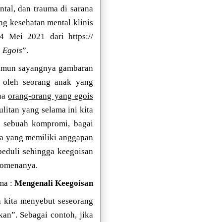
tal, dan trauma di sarana
ng kesehatan mental klinis
4 Mei 2021 dari https://
 Egois
”.
namun sayangnya gambaran
a oleh seorang anak yang
ena
orang-orang yang egois
ulitan yang selama ini kita
a sebuah kompromi, bagai
ta yang memiliki anggapan
peduli sehingga keegoisan
enomenanya.
ma :
Mengenali Keegoisan
a kita menyebut seseorang
kan”. Sebagai contoh, jika