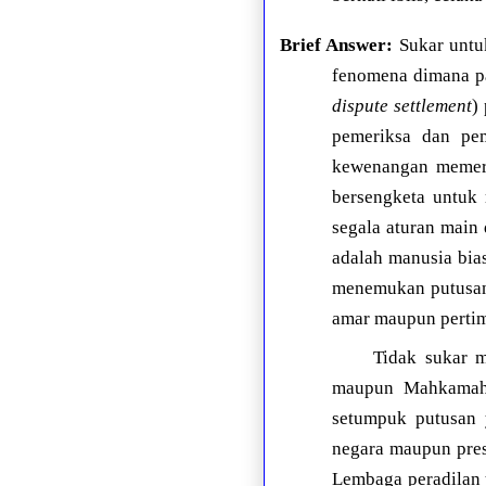
Brief Answer:
Sukar untuk
fenomena dimana pa
dispute settlement
)
pemeriksa dan pem
kewenangan memeri
bersengketa untuk 
segala aturan main 
adalah manusia bia
menemukan putusan 
amar maupun pertim
Tidak sukar 
maupun Mahkamah 
setumpuk putusan 
negara maupun pres
Lembaga peradilan y