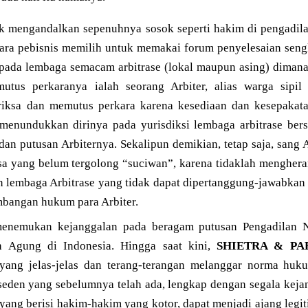
 mengandalkan sepenuhnya sosok seperti hakim di pengadilan
ra pebisnis memilih untuk memakai forum penyelesaian sengke
 pada lembaga semacam arbitrase (lokal maupun asing) dimana 
utus perkaranya ialah seorang Arbiter, alias warga sipil
ksa dan memutus perkara karena kesediaan dan kesepakata
menundukkan dirinya pada yurisdiksi lembaga arbitrase ber
dan putusan Arbiternya. Sekalipun demikian, tetap saja, sang
sa yang belum tergolong “suciwan”, karena tidaklah mengheran
lembaga Arbitrase yang tidak dapat dipertanggung-jawabkan 
bangan hukum para Arbiter.
menemukan kejanggalan pada beragam putusan Pengadilan Ne
Agung di Indonesia. Hingga saat kini,
SHIETRA & PA
yang jelas-jelas dan terang-terangan melanggar norma huku
eden yang sebelumnya telah ada, lengkap dengan segala keja
ang berisi hakim-hakim yang kotor, dapat menjadi ajang legit