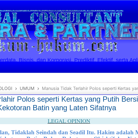
ata, Bisnis, dan Korporasi. Prediktif, Efektif, serta Apl
OLOGI
UMUM
Manusia Tidak Terlahir Polos seperti Kertas yang Putih Bersih, namun Memb
lahir Polos seperti Kertas yang Putih Ber
kotoran Batin yang Laten Sifatnya
LEGAL OPINION
an, Tidaklah Seindah dan Seadil Itu. Hakim adalah