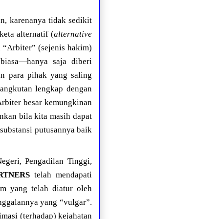
, karenanya tidak sedikit
ta alternatif (
alternative
“Arbiter” (sejenis hakim)
 biasa—hanya saja diberi
n para pihak yang saling
sangkutan lengkap dengan
 Arbiter besar kemungkinan
kan bila kita masih dapat
substansi putusannya baik
geri, Pengadilan Tinggi,
RTNERS
telah mendapati
m yang telah diatur oleh
nggalannya yang “vulgar”.
imasi (terhadap) kejahatan