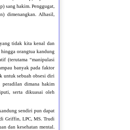
p) sang hakim. Penggugat,
) dimenangkan. Alhasil,
yang tidak kita kenal dan
a, hingga orangtua kandung
atif (terutama “manipulasi
erlampau banyak pada faktor
ek untuk sebuah obsesi diri
g peradilan dimana hakim
uti, serta dikuasai oleh
kandung sendiri pun dapat
i Griffin, LPC, MS. Trudi
duan dan kesehatan mental.