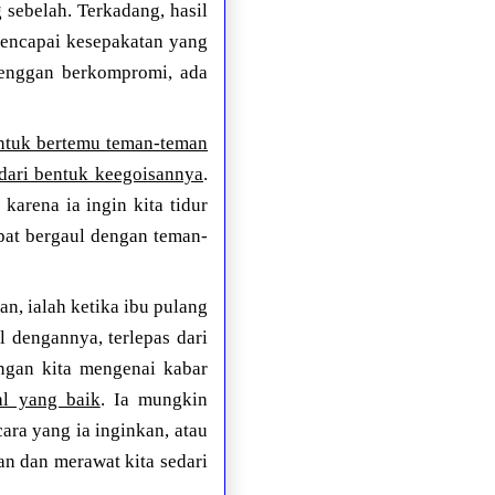
sebelah. Terkadang, hasil
 mencapai kesepakatan yang
i enggan berkompromi, ada
untuk bertemu teman-teman
 dari bentuk keegoisannya
.
karena ia ingin kita tidur
apat bergaul dengan teman-
n, ialah ketika ibu pulang
l dengannya, terlepas dari
ngan kita mengenai kabar
al yang baik
. Ia mungkin
ara yang ia inginkan, atau
n dan merawat kita sedari