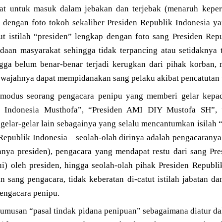
at untuk masuk dalam jebakan dan terjebak (menaruh keper
p dengan foto tokoh sekaliber Presiden Republik Indonesia y
t istilah “presiden” lengkap dengan foto sang Presiden Repu
aan masyarakat sehingga tidak terpancing atau setidaknya ti
ga belum benar-benar terjadi kerugkan dari pihak korban, 
o wajahnya dapat mempidanakan sang pelaku akibat pencatutan 
 modus seorang pengacara penipu yang memberi gelar kepada
 Indonesia Musthofa”, “Presiden AMI DIY Mustofa SH”,
gelar-gelar lain sebagainya yang selalu mencantumkan isilah
 Republik Indonesia—seolah-olah dirinya adalah pengacaranya 
nya presiden), pengacara yang mendapat restu dari sang Pre
jui) oleh presiden, hingga seolah-olah pihak Presiden Repub
 sang pengacara, tidak keberatan di-catut istilah jabatan d
engacara penipu.
rumusan “pasal tindak pidana penipuan” sebagaimana diatur d