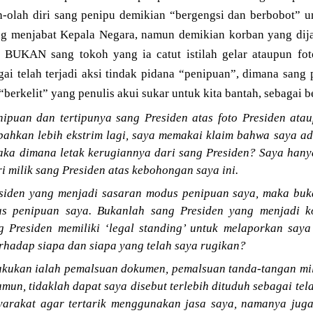
h-olah diri sang penipu demikian “bergengsi dan berbobot” 
ng menjabat Kepala Negara, namun demikian korban yang dija
 BUKAN sang tokoh yang ia catut istilah gelar ataupun f
gai telah terjadi aksi tindak pidana “penipuan”, dimana sang
berkelit” yang penulis akui sukar untuk kita bantah, sebagai b
ipuan dan tertipunya sang Presiden atas foto Presiden atau
bahkan lebih ekstrim lagi, saya memakai klaim bahwa saya a
maka dimana letak kerugiannya dari sang Presiden? Saya han
i milik sang Presiden atas kebohongan saya ini.
siden yang menjadi sasaran modus penipuan saya, maka buk
s penipuan saya. Bukanlah sang Presiden yang menjadi ko
 Presiden memiliki ‘legal standing’ untuk melaporkan saya
rhadap siapa dan siapa yang telah saya rugikan?
lakukan ialah pemalsuan dokumen, pemalsuan tanda-tangan mil
mun, tidaklah dapat saya disebut terlebih dituduh sebagai t
yarakat agar tertarik menggunakan jasa saya, namanya juga