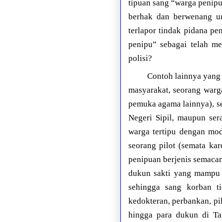
tipuan sang “warga penip
berhak dan berwenang un
terlapor tindak pidana p
penipu” sebagai telah me
polisi?
Contoh lainnya yang l
masyarakat, seorang war
pemuka agama lainnya), s
Negeri Sipil, maupun ser
warga tertipu dengan mo
seorang pilot (semata ka
penipuan berjenis semaca
dukun sakti yang mampu 
sehingga sang korban ti
kedokteran, perbankan, pi
hingga para dukun di Ta