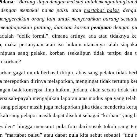
idana
: “
Barang siapa dengan maksud untuk menguntungkan dir
 dengan memakai nama palsu atau
martabat palsu
, deng
enggerakkan orang lain untuk menyerahkan barang sesuat
menghapuskan piutang, diancam karena
penipuan
dengan pid
adalah “delik formil”, dimana artinya ada atau tidaknya k
an, maka pertanyaan atau isu hukum utamanya ialah siapa
nipuan sang pelaku, korban (sekalipun tidak tertipu dan t
n korban?
ban gagal untuk berhasil ditipu, alias sang pelaku tidak be
ia merepotkan dirinya melaporkan, mengingat tidak tertutup k
ngan baik konsepsi ilmu hukum pidana, akan secara tidak s
bersusah-payah mengajukan laporan atas modus apa yang telah
ang pelapor masih juga melaporkan jika tidak menderita kerugia
kah sang pelapor masih dapat disebut sebagai “korban” yang 
residen” hingga mencatut pula foto dari sosok tokoh sang Pr
an “martabat palsu” atau dapat pula kita sebut sebagai “tipu