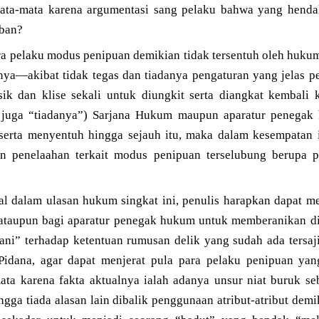
ata-mata karena argumentasi sang pelaku bahwa yang hendak
rban?
ra pelaku modus penipuan demikian tidak tersentuh oleh hukum
nya—akibat tidak tegas dan tiadanya pengaturan yang jelas p
sik dan klise sekali untuk diungkit serta diangkat kembal
juga “tiadanya”) Sarjana Hukum maupun aparatur penegak
serta menyentuh hingga sejauh itu, maka dalam kesempatan 
 penelaahan terkait modus penipuan terselubung berupa pe
al dalam ulasan hukum singkat ini, penulis harapkan dapat me
ataupun bagi aparatur penegak hukum untuk memberanikan dir
erani” terhadap ketentuan rumusan delik yang sudah ada tersa
ana, agar dapat menjerat pula para pelaku penipuan yan
a karena fakta aktualnya ialah adanya unsur niat buruk seb
gga tiada alasan lain dibalik penggunaan atribut-atribut dem