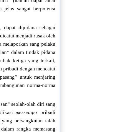
lucu” (namun dapat amat
 jelas sangat berpotensi
, dapat dipidana sebagai
dicatut menjadi rusak oleh
k melaporkan sang pelaku
ian” dalam tindak pidana
ihak ketiga yang terkait,
an pribadi dengan mencatut
ipasang” untuk menjaring
pembangunan norma-norma
san” seolah-olah diri sang
plikasi
messenger
pribadi
i yang bersangkutan ialah
u, dalam rangka memasang