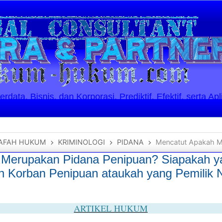
ata, Bisnis, dan Korporasi. Prediktif, Efektif, serta Apl
AFAH HUKUM
KRIMINOLOGI
PIDANA
Mencatut Apakah Merupakan Pidana Penipuan? Siapakah yang
 Merupakan Pidana Penipuan? Siapakah y
n Korban Penipuan ataukah yang Pemilik
ARTIKEL HUKUM