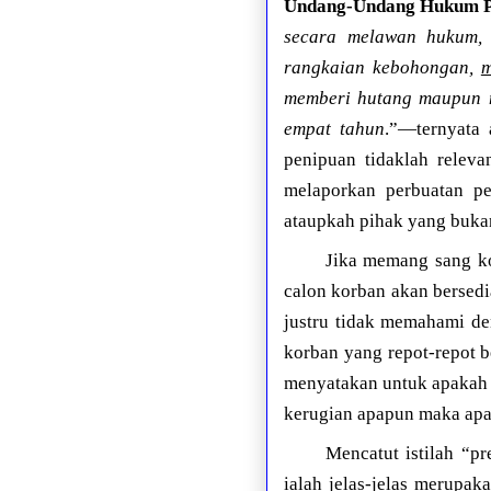
Undang-Undang Hukum P
secara melawan hukum,
rangkaian kebohongan,
m
memberi hutang maupun 
empat tahun
.”—ternyata 
penipuan tidaklah relev
melaporkan perbuatan pe
ataupkah pihak yang buka
Jika memang sang kor
calon korban akan bersed
justru tidak memahami de
korban yang repot-repot 
menyatakan untuk apakah s
kerugian apapun maka apa
Mencatut istilah “p
ialah jelas-jelas merupak