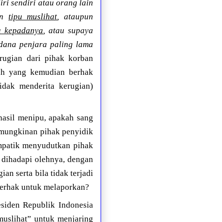
i sendiri atau orang lain
an
tipu muslihat
, ataupun
u kepadanya
, atau supaya
ana penjara paling lama
erugian dari pihak korban
kah yang kemudian berhak
idak menderita kerugian)
rhasil menipu, apakah sang
emungkinan pihak penyidik
impatik menyudutkan pihak
 dihadapi olehnya, dengan
n serta bila tidak terjadi
berhak untuk melaporkan?
esiden Republik Indonesia
 muslihat” untuk menjaring