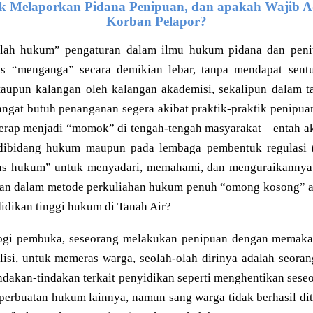
k Melaporkan Pidana Penipuan, dan apakah Wajib 
Korban Pelapor?
elah hukum” pengaturan dalam ilmu hukum pidana dan penit
us “menganga” secara demikian lebar, tanpa mendapat sen
ataupun kalangan oleh kalangan akademisi, sekalipun dalam ta
angat butuh penanganan segera akibat praktik-praktik penipuan
kerap menjadi “momok” di tengah-tengah masyarakat—entah ak
dibidang hukum maupun pada lembaga pembentuk regulasi (s
us hukum” untuk menyadari, memahami, dan menguraikannya s
uhan dalam metode perkuliahan hukum penuh “omong kosong” 
didikan tinggi hukum di Tanah Air?
ogi pembuka, seseorang melakukan penipuan dengan memakai
isi, untuk memeras warga, seolah-olah dirinya adalah seorang
ndakan-tindakan terkait penyidikan seperti menghentikan sese
perbuatan hukum lainnya, namun sang warga tidak berhasil ditip