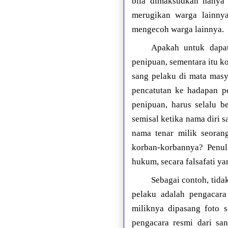
bila dimaksudkan hanya
merugikan warga lainnya
mengecoh warga lainnya.
Apakah untuk dapat 
penipuan, sementara itu k
sang pelaku di mata mas
pencatutan ke hadapan p
penipuan, harus selalu b
semisal ketika nama diri 
nama tenar milik seoran
korban-korbannya? Penu
hukum, secara falsafati y
Sebagai contoh, tida
pelaku adalah pengacara
miliknya dipasang foto s
pengacara resmi dari sa