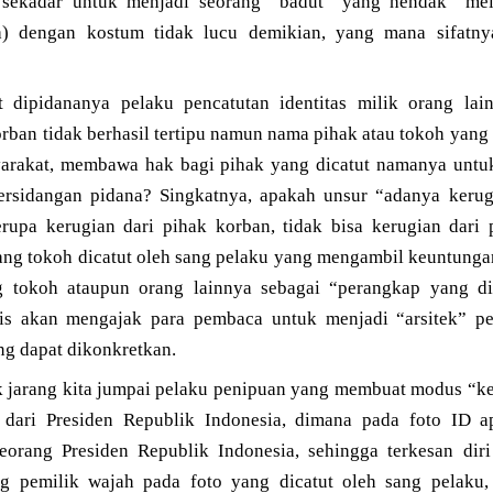
 sekadar untuk menjadi seorang “badut” yang hendak “me
) dengan kostum tidak lucu demikian, yang mana sifatnya
dipidananya pelaku pencatutan identitas milik orang lain
orban tidak berhasil tertipu namun nama pihak atau tokoh yang 
yarakat, membawa hak bagi pihak yang dicatut namanya untu
ersidangan pidana? Singkatnya, apakah unsur “adanya kerug
erupa kerugian dari pihak korban, tidak bisa kerugian dari p
sang tokoh dicatut oleh sang pelaku yang mengambil keuntung
g tokoh ataupun orang lainnya sebagai “perangkap yang d
lis akan mengajak para pembaca untuk menjadi “arsitek” 
ang dapat dikonkretkan.
k jarang kita jumpai pelaku penipuan yang membuat modus “ke
 dari Presiden Republik Indonesia, dimana pada foto ID a
eorang Presiden Republik Indonesia, sehingga terkesan dir
ng pemilik wajah pada foto yang dicatut oleh sang pelak