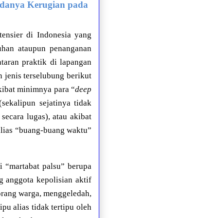
Adanya Kerugian pada
ensier di Indonesia yang
tuhan ataupun penanganan
taran praktik di lapangan
 jenis terselubung berikut
ibat minimnya para “
deep
ekalipun sejatinya tidak
ecara lugas), atau akibat
alias “buang-buang waktu”
 “martabat palsu” berupa
 anggota kepolisian aktif
orang warga, menggeledah,
u alias tidak tertipu oleh