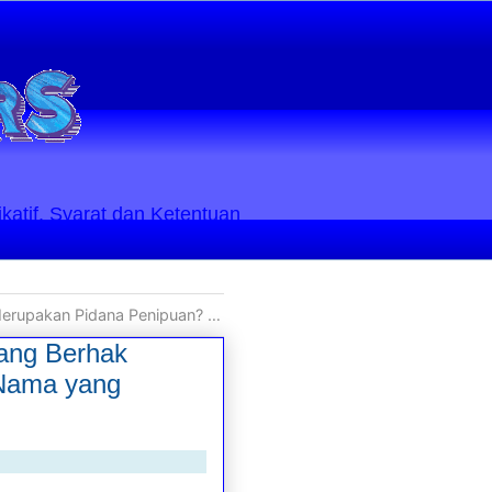
ikatif. Syarat dan Ketentuan
 Berhak Melaporkan, Calon Korban Penipuan ataukah yang Pemilik Nama yang Dicatut?
ang Berhak
 Nama yang