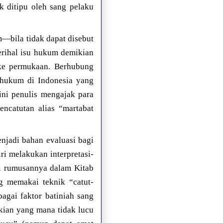
 ditipu oleh sang pelaku
—bila tidak dapat disebut
erihal isu hukum demikian
i ke permukaan. Berhubung
 hukum di Indonesia yang
ini penulis mengajak para
ncatutan alias “martabat
njadi bahan evaluasi bagi
i melakukan interpretasi-
ji rumusannya dalam Kitab
g memakai teknik “catut-
agai faktor batiniah sang
ikian yang mana tidak lucu