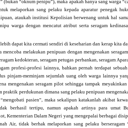
u” (bukan “oknum penipu”), maka apakah hanya sang warga “c
tuk melaporkan sang pelaku kepada aparatur penegak huk
enipuan, ataukah institusi Kepolisian berwenang untuk hal sa
nipu warga dengan mencatut atribut serta seragam kedinasa
ebih dapat kita cermati sendiri di keseharian dan kerap kita da
ga mencoba melakukan penipuan dengan mengenakan seragam
eragam kedokteran, seragam petugas perbankan, seragam Aparat
agam profesi-profesi lainnya, bahkan pernah terdapat sebua
dus pinjam-meminjam sejumlah uang oleh warga lainnya ya
rena mengenakan seragam pilot sehingga tampak meyakinkan 
m praktik perdukunan dimana sang pelaku penipuan mengenaka
“mengobati pasien”, maka sekalipun katakanlah akibat kewa
dak berhasil tertipu, namun apakah artinya para umat Bu
lot, Kementerian Dalam Negeri yang mengepalai berbagai disi
nah Air, tidak berhak melaporkan sang pelaku berseragam 