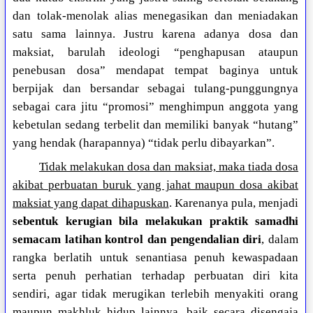
dan tolak-menolak alias menegasikan dan meniadakan
satu sama lainnya. Justru karena adanya dosa dan
maksiat, barulah ideologi “penghapusan ataupun
penebusan dosa” mendapat tempat baginya untuk
berpijak dan bersandar sebagai tulang-punggungnya
sebagai cara jitu “promosi” menghimpun anggota yang
kebetulan sedang terbelit dan memiliki banyak “hutang”
yang hendak (harapannya) “tidak perlu dibayarkan”.
Tidak melakukan dosa dan maksiat, maka tiada dosa
akibat perbuatan buruk yang jahat maupun dosa akibat
maksiat yang dapat dihapuskan
. Karenanya pula, menjadi
sebentuk kerugian bila melakukan praktik samadhi
semacam latihan kontrol dan pengendalian diri
, dalam
rangka berlatih untuk senantiasa penuh kewaspadaan
serta penuh perhatian terhadap perbuatan diri kita
sendiri, agar tidak merugikan terlebih menyakiti orang
maupun makhluk hidup lainnya, baik secara disengaja