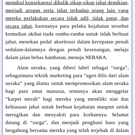
memikul konsekuensi dibalik sikap-sikap jahat demikian,
menjadi arogan serta jahat terhadap orang lain yang
mereka perlakukan secara tidak adil, tidak patut, dan
secara jahat
, karenanya para pelaku kejahatan tersebut
kemudian akibat tiada rambu-rambu untuk tidak berbuat
jahat, menekan pedal akselerasi dalam kecepatan penuh
sedalam-dalamnya dengan penuh kesenangan, melaju
dalam jalan bebas hambatan, menuju NERAKA.
Alam neraka, yang diberi label sebagai “surga”,
sebagaimana teknik marketing para “agen iblis dari alam
neraka” yang diutus untuk mempromosikan alam neraka
bagi para umat manusia, tentunya akan menggelar
“karpet merah” bagi mereka yang memiliki niat dan
kebiasaan jahat untuk berbuat kejahatan maupun untuk
merugikan dan menyakiti para korbannya. Selamat
datang di “surga”, dan menjadi penghuni baru yang
bergabung bersama mereka yang telah terjebak di dalam