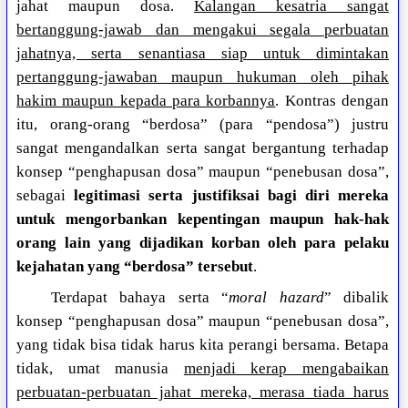
jahat maupun dosa.
Kalangan kesatria sangat
bertanggung-jawab dan mengakui segala perbuatan
jahatnya, serta senantiasa siap untuk dimintakan
pertanggung-jawaban maupun hukuman oleh pihak
hakim maupun kepada para korbannya
. Kontras dengan
itu, orang-orang “berdosa” (para “pendosa”) justru
sangat mengandalkan serta sangat bergantung terhadap
konsep “penghapusan dosa” maupun “penebusan dosa”,
sebagai
legitimasi serta justifiksai bagi diri mereka
untuk mengorbankan kepentingan maupun hak-hak
orang lain yang dijadikan korban oleh para pelaku
kejahatan yang “berdosa” tersebut
.
Terdapat bahaya serta “
moral hazard
” dibalik
konsep “penghapusan dosa” maupun “penebusan dosa”,
yang tidak bisa tidak harus kita perangi bersama. Betapa
tidak, umat manusia
menjadi kerap mengabaikan
perbuatan-perbuatan jahat mereka, merasa tiada harus