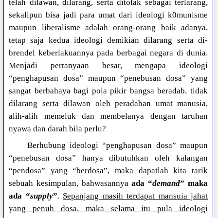
telah dilawan, dilarang, serta ditolak sebagai terlarang,
sekalipun bisa jadi para umat dari ideologi k0munisme
maupun liberalisme adalah orang-orang baik adanya,
tetap saja kedua ideologi demikian dilarang serta di-
brendel keberlakuannya pada berbagai negara di dunia.
Menjadi pertanyaan besar, mengapa ideologi
“penghapusan dosa” maupun “penebusan dosa” yang
sangat berbahaya bagi pola pikir bangsa beradab, tidak
dilarang serta dilawan oleh peradaban umat manusia,
alih-alih memeluk dan membelanya dengan taruhan
nyawa dan darah bila perlu?
Berhubung ideologi “penghapusan dosa” maupun
“penebusan dosa” hanya dibutuhkan oleh kalangan
“pendosa” yang “berdosa”, maka dapatlah kita tarik
sebuah kesimpulan, bahwasannya
ada “
demand
” maka
ada “
supply
”
.
Sepanjang masih terdapat mansuia jahat
yang penuh dosa, maka selama itu pula ideologi