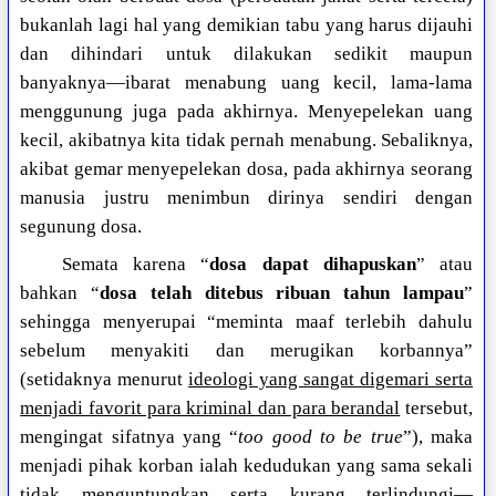
bukanlah lagi hal yang demikian tabu yang harus dijauhi
dan dihindari untuk dilakukan sedikit maupun
banyaknya—ibarat menabung uang kecil, lama-lama
menggunung juga pada akhirnya. Menyepelekan uang
kecil, akibatnya kita tidak pernah menabung. Sebaliknya,
akibat gemar menyepelekan dosa, pada akhirnya seorang
manusia justru menimbun dirinya sendiri dengan
segunung dosa.
Semata karena “
dosa dapat dihapuskan
” atau
bahkan “
dosa telah ditebus ribuan tahun lampau
”
sehingga menyerupai “meminta maaf terlebih dahulu
sebelum menyakiti dan merugikan korbannya”
(setidaknya menurut
ideologi yang sangat digemari serta
menjadi favorit para kriminal dan para berandal
tersebut,
mengingat sifatnya yang “
too good to be true
”), maka
menjadi pihak korban ialah kedudukan yang sama sekali
tidak menguntungkan serta kurang terlindungi—