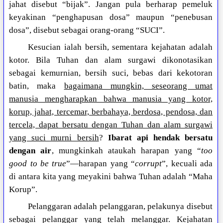
jahat disebut “bijak”. Jangan pula berharap pemeluk
keyakinan “penghapusan dosa” maupun “penebusan
dosa”, disebut sebagai orang-orang “SUCI”.
Kesucian ialah bersih, sementara kejahatan adalah
kotor. Bila Tuhan dan alam surgawi dikonotasikan
sebagai kemurnian, bersih suci, bebas dari kekotoran
batin, maka
bagaimana mungkin, seseorang umat
manusia mengharapkan bahwa manusia yang kotor,
korup, jahat, tercemar, berbahaya, berdosa, pendosa, dan
tercela, dapat bersatu dengan Tuhan dan alam surgawi
yang suci murni bersih
?
Ibarat api hendak bersatu
dengan air
, mungkinkah ataukah harapan yang “
too
good to be true
”—harapan yang “
corrupt
”, kecuali ada
di antara kita yang meyakini bahwa Tuhan adalah “Maha
Korup”.
Pelanggaran adalah pelanggaran, pelakunya disebut
sebagai pelanggar yang telah melanggar. Kejahatan