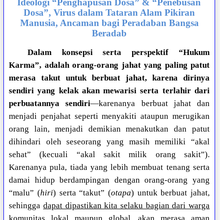
Ideologi “Penghapusan Dosa” & “Penebusan
Dosa”, Virus dalam Tataran Alam Pikiran
Manusia, Ancaman bagi Peradaban Bangsa
Beradab
Dalam konsepsi serta perspektif “Hukum
Karma”, adalah orang-orang jahat yang paling patut
merasa takut untuk berbuat jahat, karena dirinya
sendiri yang kelak akan mewarisi serta terlahir dari
perbuatannya sendiri
—karenanya berbuat jahat dan
menjadi penjahat seperti menyakiti ataupun merugikan
orang lain, menjadi demikian menakutkan dan patut
dihindari oleh seseorang yang masih memiliki “akal
sehat” (kecuali “akal sakit milik orang sakit”).
Karenanya pula, tiada yang lebih membuat tenang serta
damai hidup berdampingan dengan orang-orang yang
“malu” (
hiri
) serta “takut” (
otapa
) untuk berbuat jahat,
sehingga
dapat dipastikan kita selaku bagian dari warga
komunitas lokal maupun global, akan merasa aman