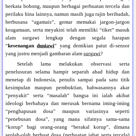
berkata bohong, maupun berbagai perbuatan tercela dan
perilaku hina lainnya, namun masih juga rajin beribadah,
berbusana “agamais”, gemar memakai jargon-jargon
keagamaan, serta meyakini telah memiliki “tiket” masuk
alam surgawi lengkap dengan segala harapan
“
kesenangan
duniawi
” yang demikian patut di-sensor
yang justru menjadi gambaran alam
surgawi
?
Setelah lama melakukan observasi serta
penelusuran selama hampir separuh abad hidup dan
menetap di Indonesia, penulis sampai pada satu titik
kesimpulan maupun pembuktian, bahwasannya akar
“penyakit” serta “masalah” bangsa ini ialah akibat
ideologi berbahaya dan merusak bernama iming-iming
“penghapusan dosa” maupun variasinya seperti
“penebusan dosa”, yang mana sifatnya sama-sama
“korup” bagi orang-orang “berakal korup”, dimana
seolah-olah berbuat dosa (perbuatan jahat serta tercela)