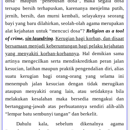
dosa” maupun “penebusan dosa”, maka segala dosa
tersapu bersih terhapuskan, karenanya menjelma putih,
jernih, bersih, dan murni kembali, selayaknya seorang
bayi yang baru dilahirkan, seolah-olah agama merupakan
alat kejahatan untuk “mencuci dosa”?
Religion as a tool
of crime,
sin laundring
.
Kerugian bagi korban, dan disaat
bersamaan menjadi keberuntungan bagi pelaku kejahatan
yang menyakiti korban-korbannya
. Hal demikian sama
artinya mengecilkan serta mendiskreditkan peran jalan
kesucian, latihan maupun praktik pengendalian diri, alias
suatu kerugian bagi orang-orang yang selama ini
menempuh jalan kesucian dengan tidak merugikan
ataupun menyakiti orang lain, atau setidaknya bila
melakukan kesalahan maka bersedia mengakui dan
bertanggung-jawab atas perbuatannya sendiri alih-alih
“lempar batu sembunyi tangan” dan berkelit.
Dahulu kala, sebelum dikenalnya agama