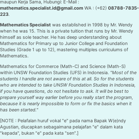
maupun Kerja Sama, Hubungi: E-Mail :
mathematics.specialist.id@gmail.com
WA : (+62)
08788-7835-
223
.
Mathematics Specialist
was established in 1998 by Mr. Wendy
when he was 15. This is a private tuition that runs by Mr. Wendy
himself as sole teacher. He has deep understanding about
Mathematics for Primary up to Junior College and Foundation
Studies (Grade 1 up to 12), mastering multiples curriculums of
Mathematics.
Mathematics for Commerce (Math-C) and Science (Math-S)
within UNSW Foundation Studies (UFS) in Indonesia.
"Most of the
students I handle are not aware of this at all. So for the students
who are intended to take UNSW Foundation Studies in Indonesia,
if you have questions, do not hesitate to ask. It will be best to
prepare yourself way earlier before you really start the program,
because it is nearly impossible to form or fix the basics when it
has been started."
[NOTE : Pelafalan huruf vokal "e" pada nama Bapak W(e)ndy
Agustian, diucapkan sebagaimana pelajafan "e" dalam kata
"kepada", bukan "e" pada kata "sen".]