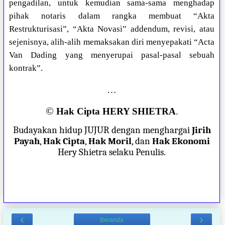
pengadilan, untuk kemudian sama-sama menghadap
pihak notaris dalam rangka membuat “Akta
Restrukturisasi”, “Akta Novasi” addendum, revisi, atau
sejenisnya, alih-alih memaksakan diri menyepakati “Acta
Van Dading yang menyerupai pasal-pasal sebuah
kontrak”.
…
©
Hak Cipta HERY SHIETRA
.
Budayakan hidup JUJUR dengan menghargai
Jirih
Payah
,
Hak Cipta
,
Hak Moril
, dan
Hak Ekonomi
Hery Shietra selaku Penulis.
‹
›
Beranda