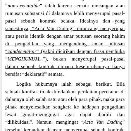
“
non-executable
” ialah karena semata rancangan atau
rumusan substansi di dalamnya lebih menyerupai pasal-
pasal sebuah kontrak belaka.
Idealnya dan yang
semestinya, “Acta Van Dading” dirancang menyerupai
atau persis identik dengan amar putusan seorang hakim
di pengadilan yang mengandung amar putusan
“
condemnatoir
” (yakni dicirikan dengan frasa pembuka
“
MENGHUKUM...
”), bukan menyerupai pasal-pasal
dalam sebuah kontrak dimana keseluruhannya hanya
bersifat “deklaratif” semata
.
Logika hukumnya ialah sebagai berikut. Bila
sebuah kontrak tidak diindahkan perikatan-perikatan di
dalannya oleh salah satu atau oleh para pihak, maka para
pihak menyelesaikan sengketa ke hadapan pengadilan
lewat gugat-menggugat agar dapat diadili dan
“dilikuidasi”. Namun, mengingat “
Acta Van Dading
”
tersebut kemudian disusun menyerupai sebuah kontrak,