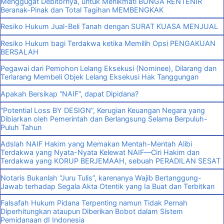
Menggugat Debitornya, untuk Menikmati BUNGA RENTENIR
Beranak-Pinak dan Total Tagihan MEMBENGKAK
Resiko Hukum Jual-Beli Tanah dengan SURAT KUASA MENJUAL
Resiko Hukum bagi Terdakwa ketika Memilih Opsi PENGAKUAN
BERSALAH
Pegawai dari Pemohon Lelang Eksekusi (Nominee), Dilarang dan
Terlarang Membeli Objek Lelang Eksekusi Hak Tanggungan
Apakah Bersikap “NAIF”, dapat Dipidana?
“Potential Loss BY DESIGN”, Kerugian Keuangan Negara yang
Dibiarkan oleh Pemerintah dan Berlangsung Selama Berpuluh-
Puluh Tahun
Adslah NAIF Hakim yang Memakan Mentah-Mentah Alibi
Terdakwa yang Nyata-Nyata Kelewat NAIF—Ciri Hakim dan
Terdakwa yang KORUP BERJEMAAH, sebuah PERADILAN SESAT
Notaris Bukanlah “Juru Tulis”, karenanya Wajib Bertanggung-
Jawab terhadap Segala Akta Otentik yang Ia Buat dan Terbitkan
Falsafah Hukum Pidana Terpenting namun Tidak Pernah
Diperhitungkan ataupun Diberikan Bobot dalam Sistem
Pemidanaan dI Indonesia