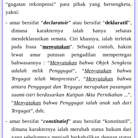
“gugatan rekonpensi” para pihak yang bersengketa,
yakni:
- amar bersifat “
declaratoir
” atau bersifat “
deklaratif
”,
dimana karakternya ialah hanya sebatas
mendeklarasikan semata. Ciri khasnya, ialah terletak
pada frasa “
menyatakan
”. Sebagai contoh, hakim
lewat amar putusan pengadilan mempertegas
bahwasannya : “
Menyatakan
bahwa Objek Sengketa
adalah milik Penggugat
”, “
Menyatakan
bahwa
Tergugat telah Wanprestasi
”, “
Menyatakan
bahwa
antara Penggugat dan Tergugat merupakan pasangan
suami-istri berdasarkan Kutipan Akta Pernikahan ...
”,
“
Menyatakan
bahwa Penggugat ialah anak sah dari
Tergugat
”, dsb;
- amar bersifat “
constitutief
” atau bersifat “konstitutif”,
dimana karakternya ialah merubah status hukum dari
yang sebelumnya menjadi berkebalikan dengan status