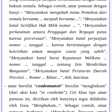
hukum semula. Sebagai contoh, amar putusan dengan
bunyi : “
Menyatakan mengubah nama Pemohon dari
semula bernama ... menjadi bernama ...
”, “
Menyatakan
batal Sertifikat Hak Milik nomor ...
”, “
Menyatakan
perkawinan antara Penggugat dan Tergugat putus
karena perceraian
”, “
Menyatakan batal perjanjian
nomor ... tanggal ... karena bertentangan dengan
ketertiban umum maupun causa yang sahih
”,
“
Menyatakan batal Surat Keputusan Walikota ...
nomor ... tanggal ... tentang Izin Mendirikan
Bangunan
”, “
Menyatakan batal Peraturan Daerah
Provinsi ... Nomor ... Tahun ...
”, dsb; dan/atau
- amar bersifat “
condemnatoir
” bersifat “menghukum”
(dari akar kata “
to condemn
”). Ciri khas tipe amar
putusan ini, dicirikan oleh bunyinya tegas didahului
oleh frasa “
Menghukum...
”. Sebagai contoh, amar
putusan berbunyi : “
Menghukum Tergugat untuk