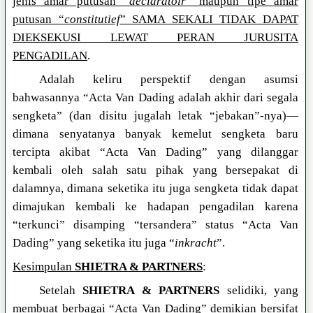
jenis amar putusan “
declaratoir
” maupun tipe amar
putusan “
constitutief
” SAMA SEKALI TIDAK DAPAT
DIEKSEKUSI LEWAT PERAN JURUSITA
PENGADILAN
.
Adalah keliru perspektif dengan asumsi
bahwasannya “Acta Van Dading adalah akhir dari segala
sengketa” (dan disitu jugalah letak “jebakan”-nya)—
dimana senyatanya banyak kemelut sengketa baru
tercipta akibat “Acta Van Dading” yang dilanggar
kembali oleh salah satu pihak yang bersepakat di
dalamnya, dimana seketika itu juga sengketa tidak dapat
dimajukan kembali ke hadapan pengadilan karena
“terkunci” disamping “tersandera” status “Acta Van
Dading” yang seketika itu juga “
inkracht
”.
Kesimpulan
SHIETRA & PARTNERS
:
Setelah
SHIETRA & PARTNERS
selidiki, yang
membuat berbagai “Acta Van Dading” demikian bersifat