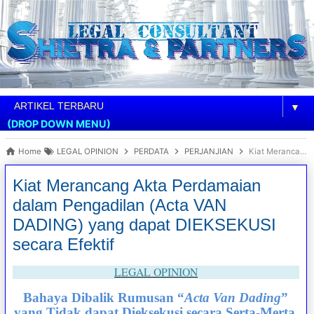
▼
(DROP DOWN MENU)
Home
LEGAL OPINION
PERDATA
PERJANJIAN
Kiat Merancang Akta Perdamaian dalam Pengadilan (Acta VAN DADING) yang dapat DIEKSEKUSI secara Efektif
Kiat Merancang Akta Perdamaian
dalam Pengadilan (Acta VAN
DADING) yang dapat DIEKSEKUSI
secara Efektif
LEGAL OPINION
Bahaya Dibalik Rumusan “
Acta Van Dading
”
yang Tidak dapat Dieksekusi secara Serta-Merta,