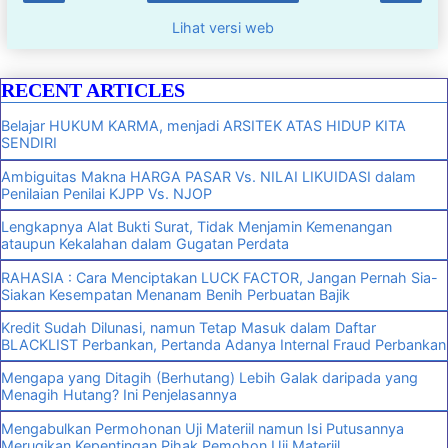
Lihat versi web
RECENT ARTICLES
Belajar HUKUM KARMA, menjadi ARSITEK ATAS HIDUP KITA
SENDIRI
Ambiguitas Makna HARGA PASAR Vs. NILAI LIKUIDASI dalam
Penilaian Penilai KJPP Vs. NJOP
Lengkapnya Alat Bukti Surat, Tidak Menjamin Kemenangan
ataupun Kekalahan dalam Gugatan Perdata
RAHASIA : Cara Menciptakan LUCK FACTOR, Jangan Pernah Sia-
Siakan Kesempatan Menanam Benih Perbuatan Bajik
Kredit Sudah Dilunasi, namun Tetap Masuk dalam Daftar
BLACKLIST Perbankan, Pertanda Adanya Internal Fraud Perbankan
Mengapa yang Ditagih (Berhutang) Lebih Galak daripada yang
Menagih Hutang? Ini Penjelasannya
Mengabulkan Permohonan Uji Materiil namun Isi Putusannya
Merugikan Kepentingan Pihak Pemohon Uji Materiil