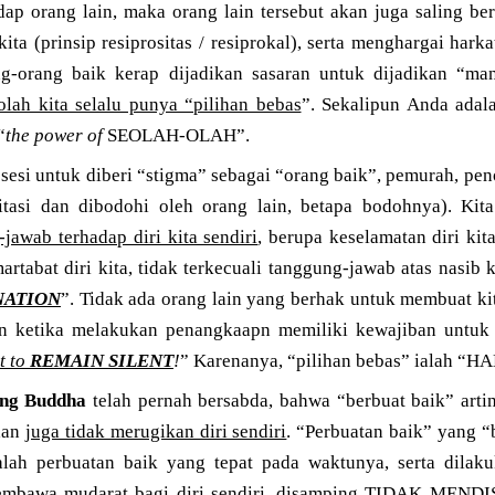
dap orang lain, maka orang lain tersebut akan juga saling be
kita (prinsip resiprositas / resiprokal), serta menghargai har
ang-orang baik kerap dijadikan sasaran untuk dijadikan “
olah kita selalu punya “pilihan bebas
”. Sekalipun Anda adal
“
the power of
SEOLAH-OLAH”.
obsesi untuk diberi “stigma” sebagai “orang baik”, pemurah, pe
tasi dan dibodohi oleh orang lain, betapa bodohnya). Kita
jawab terhadap diri kita sendiri
, berupa keselamatan diri kit
martabat diri kita, tidak terkecuali tanggung-jawab atas nasib 
NATION
”. Tidak ada orang lain yang berhak untuk membuat ki
un ketika melakukan penangkaapn memiliki kewajiban untu
t to
REMAIN SILENT
!
” Karenanya, “pilihan bebas” ialah “HA
ng Buddha
telah pernah bersabda, bahwa “berbuat baik” artin
aan
juga tidak merugikan diri sendiri
. “Perbuatan baik” yang “b
ialah perbuatan baik yang tepat pada waktunya, serta dila
embawa mudarat bagi diri sendiri, disamping
TIDAK MENDI