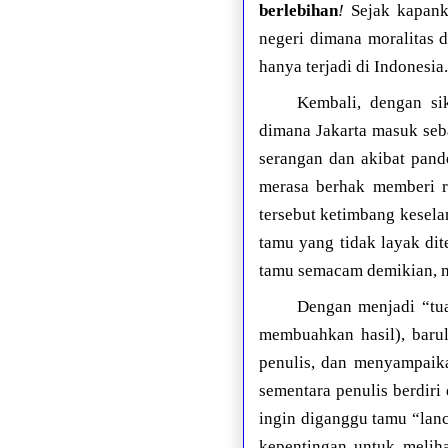
berlebihan
!
Sejak kapank
negeri dimana moralitas
hanya terjadi di Indonesia.
Kembali, dengan si
dimana Jakarta masuk seba
serangan dan akibat pande
merasa berhak memberi re
tersebut ketimbang kese
tamu yang tidak layak dit
tamu semacam demikian, m
Dengan menjadi “tua
membuahkan hasil), baru
penulis, dan menyampaika
sementara penulis berdiri
ingin diganggu tamu “lan
kepentingan untuk melih