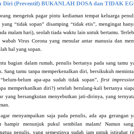
a Diri (Preventif) BUKANLAH DOSA dan TIDAK E
orang mengetuk pagar pintu kediaman tempat keluarga penuli
 yang “tidak sopan” disamping “tidak etis”, mengingat han
a malam hari), seolah tiada waktu lain untuk bertamu. Terlebih
a wabah Virus Corona yang menular antar manusia dan mem
lah hal yang sopan.
intu bagian dalam rumah, penulis bertanya pada sang tamu 
s. Sang tamu tanpa memperkenalkan diri, bersikukuh memint
 “belum-belum apa-apa sudah tidak sopan”,
first impressio
pa memperkanlkan diri?) setelah berulang-kali bertanya sia
ar yang bersangkutan menyebutkan jati-dirinya, yang ternyat
iman.
 agar menyampaikan saja pada penulis, ada apa gerangan 
m hampir menunjuk pukul sembilan malam
!
Namun sang 
ngtua penulis, yang semestinya sudah jam untuk istirahat 