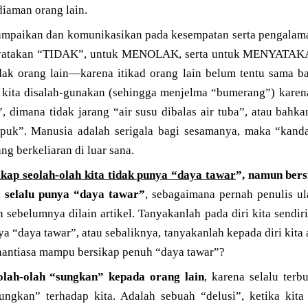
iaman orang lain.
ampaikan dan komunikasikan pada kesempatan serta pengalaman 
enyatakan “TIDAK”, untuk MENOLAK, serta untuk MENYATA
k orang lain—karena itikad orang lain belum tentu sama ba
k kita disalah-gunakan (sehingga menjelma “bumerang”) karena
, dimana tidak jarang “air susu dibalas air tuba”, atau bah
puk”. Manusia adalah serigala bagi sesamanya, maka “kand
ng berkeliaran di luar sana.
kap seolah-olah kita tidak punya “daya tawar
”, namun bers
a selalu punya “daya tawar”
, sebagaimana pernah penulis ula
sebelumnya dilain artikel. Tanyakanlah pada diri kita sendir
nya “daya tawar”, atau sebaliknya, tanyakanlah kepada diri kit
senantiasa mampu bersikap penuh “daya tawar”?
olah-olah “sungkan” kepada orang lain
, karena selalu terb
sungkan” terhadap kita. Adalah sebuah “delusi”, ketika ki