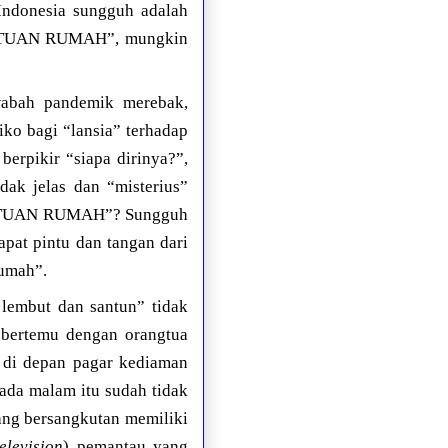
donesia sungguh adalah
da “TUAN RUMAH”, mungkin
wabah pandemik merebak,
iko bagi “lansia” terhadap
berpikir “siapa dirinya?”,
dak jelas dan “misterius”
ne “TUAN RUMAH”? Sungguh
apat pintu dan tangan dari
rumah”.
lembut dan santun” tidak
 bertemu dengan orangtua
i di depan pagar kediaman
pada malam itu sudah tidak
ang bersangkutan memiliki
television
) pemantau yang