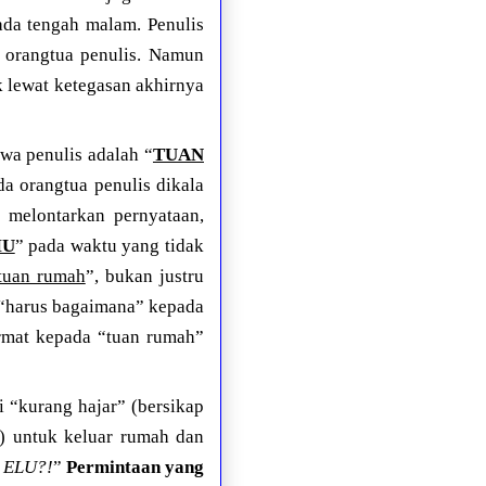
ada tengah malam. Penulis
 orangtua penulis. Namun
 lewat ketegasan akhirnya
hwa penulis adalah “
TUAN
a orangtua penulis dikala
 melontarkan pernyataan,
MU
” pada waktu yang tidak
“tuan rumah
”, bukan justru
 “harus bagaimana” kepada
rmat kepada “tuan rumah”
 “kurang hajar” (bersikap
a) untuk keluar rumah dan
 ELU?!
”
Permintaan yang