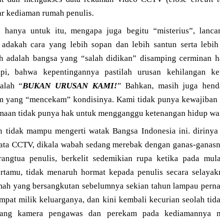
ar kediaman rumah penulis.
 hanya untuk itu, mengapa juga begitu “misterius”, lanca
adakah cara yang lebih sopan dan lebih santun serta lebih
 adalah bangsa yang “salah didikan” disamping cerminan ha
api, bahwa kepentingannya pastilah urusan kehilangan ke
alah “
BUKAN URUSAN KAMI!
” Bahkan, masih juga hen
m yang “mencekam” kondisinya. Kami tidak punya kewajiban 
amaan tidak punya hak untuk mengganggu ketenangan hidup war
an tidak mampu mengerti watak Bangsa Indonesia ini. dirin
ta CCTV, dikala wabah sedang merebak dengan ganas-ganasny
angtua penulis, berkelit sedemikian rupa ketika pada mu
rtamu, tidak menaruh hormat kepada penulis secara selayak
mah yang bersangkutan sebelumnya sekian tahun lampau pern
pat milik keluarganya, dan kini kembali kecurian seolah tid
ang kamera pengawas dan perekam pada kediamannya mili