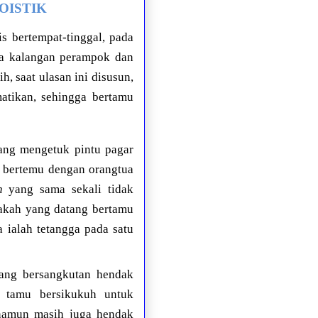
GOISTIK
s bertempat-tinggal, pada
ya kalangan perampok dan
, saat ulasan ini disusun,
atikan, sehingga bertamu
yang mengetuk pintu pagar
a bertemu dengan orangtua
n
yang sama sekali tidak
pakah yang datang bertamu
a ialah tetangga pada satu
yang bersangkutan hendak
tamu bersikukuh untuk
(namun masih juga hendak