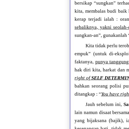
bersikap “sungkan” terha
kita, membalas budi baik 
kerap terjadi ialah : or
sebaliknya, yakni seolah-
sungkan-an”, gunakanlah 
Kita tidak perlu ter
empuk” (untuk di-eksploi
faktanya,
punya tanggung-
hak diri kita, harkat dan 
right of
SELF DETERMI
bahkan seorang polisi p
ditangkap : “
You have righ
Jauh sebelum ini,
Sa
lain namun disaat bersam
yang bijaksana (bajik), 
kesenangan hati, tidak m