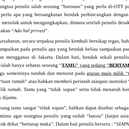
rangtua penulis ialah seorang “buronan” yang perlu di-OTT p
 perlu apa yang bersangkutan hendak perbincangkan dengan
, menolak untuk mengungkapkan, dimana setelah penulis desak
takan “
Ada hal privasi
”.
esabaran, secara terpaksa penulis kembali bersikap tegas, ba
sampaikan pada penulis apa yang hendak beliau sampaikan pad
n mengganas di Jakarta. Dalam hati, hendak sekali penulis
ialah hanya sebatas seorang “
TAMU
” yang sedang “
BERTA
uga semestinya tunduk dan menurut pada
aturan main milik 
“tuan rumah” atau bahkan memberi perintah ataupun instruksi
lik rumah. Tamu yang “tidak sopan” serta tidak menaruh ho
k dijamu.
sang tamu sangat “tidak sopan”, bahkan dapat disebut sebagai
eminta agar orangtua penulis yang sudah “lansia” (lanjut usi
ak dekat “bertatap muka”. Dalam hati penulis berseru : “
SIAPA