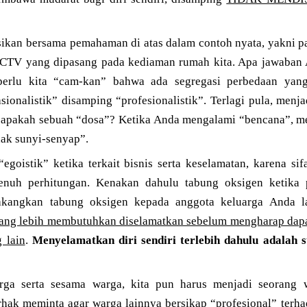
asikan bersama pemahaman di atas dalam contoh nyata, yakni 
CTV yang dipasang pada kediaman rumah kita. Apa jawaban 
erlu kita “cam-kan” bahwa ada segregasi perbedaan yang 
rasionalistik” disamping “profesionalistik”. Terlagi pula, menj
, apakah sebuah “dosa”? Ketika Anda mengalami “bencana”, m
ak sunyi-senyap”.
goistik” ketika terkait bisnis serta keselamatan, karena sif
penuh perhitungan. Kenakan dahulu tabung oksigen ketika
kangkan tabung oksigen kepada anggota keluarga Anda l
 yang lebih membutuhkan diselamatkan sebelum mengharap da
 lain
.
Menyelamatkan diri sendiri terlebih dahulu adalah 
rga serta sesama warga, kita pun harus menjadi seorang 
rhak meminta agar warga lainnya bersikap “profesional” terha