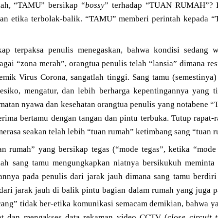
ah, “TAMU” bersikap “
bossy
” terhadap “TUAN RUMAH”? In
 dan etika terbolak-balik. “TAMU” memberi perintah kepa
kap terpaksa penulis menegaskan, bahwa kondisi sedang 
gai “zona merah”, orangtua penulis telah “lansia” dimana res
mik Virus Corona, sangatlah tinggi. Sang tamu (semestinya) 
siko, mengatur, dan lebih berharga kepentingannya yang ti
lamatan nyawa dan kesehatan orangtua penulis yang notabe
erima bertamu dengan tangan dan pintu terbuka. Tutup rapat-r
erasa seakan telah lebih “tuan rumah” ketimbang sang “tuan 
n rumah” yang bersikap tegas (“mode tegas”, ketika “mode 
lah sang tamu mengungkapkan niatnya bersikukuh meminta
nnya pada penulis dari jarak jauh dimana sang tamu berdir
 dari jarak jauh di balik pintu bagian dalam rumah yang juga 
cang” tidak ber-etika komunikasi semacam demikian, bahwa y
at dan mengakses data rekaman video CCTV (
close circuit 