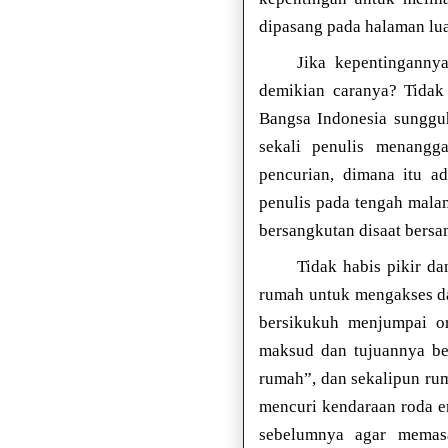
dipasang pada halaman lu
Jika kepentingannya
demikian caranya? Tidak 
Bangsa Indonesia sungguh
sekali penulis menangg
pencurian, dimana itu ad
penulis pada tengah mala
bersangkutan disaat bers
Tidak habis pikir d
rumah untuk mengakses da
bersikukuh menjumpai or
maksud dan tujuannya be
rumah”, dan sekalipun ru
mencuri kendaraan roda em
sebelumnya agar memas