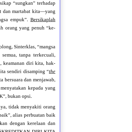
rsikap “sungkan” terhadap
kat dan martabat kita—yang
mangsa empuk”.
Bersikaplah
ah orang yang penuh “ke-
nolong, Sinterklas, “mangsa
 semua, tanpa terkecuali,
a, keamanan diri kita, hak-
kita sendiri disamping “
the
ta bersuara dan menjawab,
k menyatakan kepada yang
K”, bukan opsi.
ya, tidak menyakiti orang
aik”, alias perbuatan baik
kukan dengan kerelaan dan
SKREDITKAN DIRI KITA