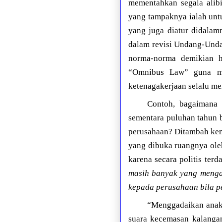
mementahkan segala alib
yang tampaknya ialah untu
yang juga diatur didala
dalam revisi Undang-Undan
norma-norma demikian h
“Omnibus Law” guna me
ketenagakerjaan selalu me
Contoh, bagaimana 
sementara puluhan tahun be
perusahaan? Ditambah kem
yang dibuka ruangnya oleh
karena secara politis ter
masih banyak yang mengan
kepada perusahaan bila pe
“Menggadaikan anak-
suara kecemasan kalangan