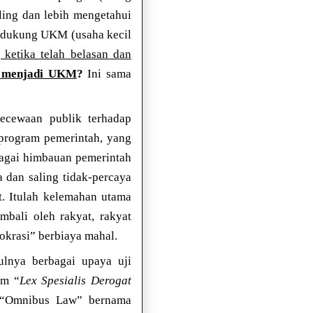
ling dan lebih mengetahui
ndukung UKM (usaha kecil
ketika telah belasan dan
k menjadi UKM
?
Ini sama
kecewaan publik terhadap
-program pemerintah, yang
agai himbauan pemerintah
a dan saling tidak-percaya
t. Itulah kelemahan utama
mbali oleh rakyat, rakyat
okrasi” berbiaya mahal.
lnya berbagai upaya uji
um “
Lex Spesialis Derogat
a “Omnibus Law” bernama