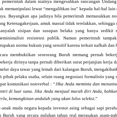
i pemerintah dalam niatnya mengesahkan rancangan Undang
k memanipulasi lewat “mengalihkan isu” kepada hal-hal lain 
mnya. Bayangkan apa jadinya bila pemerintah memasukkan 
g Ketenagakerjaan, amuk massal tidak terelakkan, sehingga d
anyalah sisipan dan susupan belaka yang hanya sedikit 
minimalisir resistensi publik. Namun pemerintah tampa
rupakan norma hukum yang sensitif karena terkait nafkah dan 
cara membuktikan seseorang Buruh memang pernah bekerj
kerja dirinya tanpa pernah diberikan surat perjanjian kerja da
elut daya tawar yang lemah dari kalangan Buruh, mengakibatk
 pihak pelaku usaha, selain ruang negosiasi formalistis yan
dapat komunikasi nonverbal : “
JIka Anda meminta dan menuntu
tri di luar sana. Jika Anda menjual murah diri Anda, bahk
rlu, kemungkinan andalah yang akan lolos seleksi
.”
anak muda negara kepada investor asing sebagai sapi perah
 Buruh yang secara puluhan tahun real merasakan asam-pahi