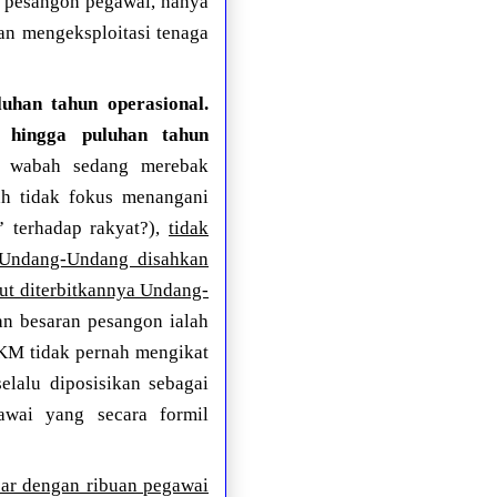
 pesangon pegawai, hanya
an mengeksploitasi tenaga
uhan tahun operasional.
n hingga puluhan tahun
a wabah sedang merebak
ah tidak fokus menangani
 terhadap rakyat?),
tidak
h Undang-Undang disahkan
ut diterbitkannya Undang-
an besaran pesangon ialah
KM tidak pernah mengikat
elalu diposisikan sebagai
awai yang secara formil
ar dengan ribuan pegawai