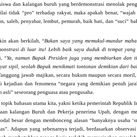
swa dan kalangan buruh yang berdemonstrasi menolak pen
ai tidak “pro” terhadap rakyat, maka apakah benar, “wajah
n, saleh, penyabar, lembut, pemurah, baik hati, dan “suci” ba
in akan berkilah, “
Bukan saya yang memukul-mundur maha
nstrasi di luar itu! Lebih baik saya duduk di tempat yang
, “
Ya, namun Bapak Presiden juga yang membiarkan dan t
t sipil, seolah Bapak menikmati tontonan demikian dari balik
Tanggung jawab majikan, secara hukum maupun secara moril,
ai kejadian dan fenomena “negara yang demikian penuh jarak
h asli” seseorang penguasa atau pengusaha.
 topik bahasan utama kita, yakni ketika pemerintah Republik I
eraan kalangan Buruh dan Pekerja penerima Upah, dengan m
odal besar dengan membonceng alasan “banyaknya usaha ‘
s
as”. Adapun yang sebenarnya terjadi, berdasarkan observasi 