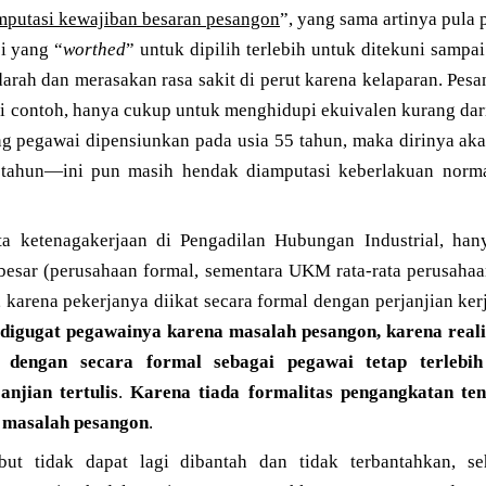
mputasi kewajiban besaran pesangon
”, yang sama artinya pula 
i yang “
worthed
” untuk dipilih terlebih untuk ditekuni sampa
rah dan merasakan rasa sakit di perut karena kelaparan. Pes
i contoh, hanya cukup untuk menghidupi ekuivalen kurang dar
ng pegawai dipensiunkan pada usia 55 tahun, maka dirinya aka
tahun—ini pun masih hendak diamputasi keberlakuan norm
ta ketenagakerjaan di Pengadilan Hubungan Industrial, han
besar (perusahaan formal, sementara UKM rata-rata perusahaa
, karena pekerjanya diikat secara formal dengan perjanjian ker
digugat pegawainya karena masalah pesangon, karena real
 dengan secara formal sebagai pegawai tetap terlebi
njian tertulis
.
Karena tiada formalitas pengangkatan te
n masalah pesangon
.
but tidak dapat lagi dibantah dan tidak terbantahkan, se