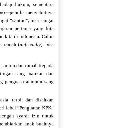
rhadap hukum, sementara
me
)—penulis menyebutnya
at “santun”, bisa sangat
ajaran pertama yang kita
n kita di Indonesia. Calon
ak ramah (
unfriendly
), bisa
k santun dan ramah kepada
tingan sang majikan dan
ng penguasa ataupun sang
sia, terbit dan disahkan
ri label “Penguatan KPK”
dengan syarat izin untuk
 membiarkan anak buahnya