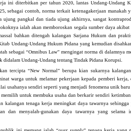
ja ini diterbitkan per tahun 2020, lantas Undang-Undang K
025, sebagai contoh, norma terkait ketenagakerjaan manakah 
a ujung pangkal dan tiada ujung akhirnya, sangat kontraprod
okoknya ialah akan memboroskan segala sumber daya akibat 
assal bahkan ditengah kalangan Sarjana Hukum dan praktisi
 Kitab Undang-Undang Hukum Pidana yang kemudian disahka
intah sebagai “Omnibus Law” mengingat norma di dalamnya m
fik didalam Undang-Undang tentang Tindak Pidana Korupsi.
an tercipta “New Normal” berupa kian sukarnya kalanga
minat warga untuk melamar pekerjaan kepada pemberi kerja,
ai usahanya sendiri seperti yang menjadi fenomena unik baru
 memilih untuk membuka usaha dan berkarir sendiri ketimba
n kalangan tenaga kerja meningkat daya tawarnya sehingga 
an dan menyalah-gunakan daya tawarnya yang selama in
epublik ini memang ialah “
over supply
” tenaga kerja yang