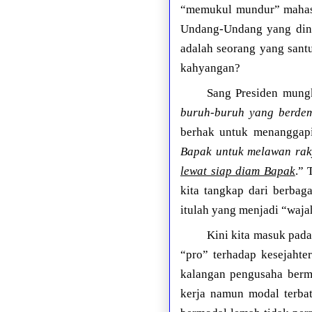
“memukul mundur” mahasi
Undang-Undang yang dinil
adalah seorang yang santu
kahyangan?
Sang Presiden mungk
buruh-buruh yang berdemo
berhak untuk menanggapi
Bapak untuk melawan rakya
lewat siap diam Bapak
.” 
kita tangkap dari berbag
itulah yang menjadi “waja
Kini kita masuk pada
“pro” terhadap kesejaht
kalangan pengusaha berm
kerja namun modal terbat