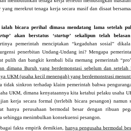
nah membutuhkan tenaga kerja terlebih memusingkan masalah
 yang merekrut tenaga kerja secara masif dan disaat bersama
ialah bicara perihal dimasa mendatang lama setelah pul
artup
’ akan berstatus ‘
startup
’ sekalipun telah belasa
tinya pemerintah menciptakan “kegaduhan sosial” dikal
urgensi penerbitan Undang-Undang ini? Mengapa pemerint
t pulih dan bangkit kembali bila memang pemerintah “pro”
aan dimana Buruh yang berdemonstasi sebelum dan setela
hnya UKM (usaha kecil menengah) yang berdemonstrasi menunt
rta tidak sinkron terhadap klaim pemerintah bahwa pengurang
saha UKM, dimana kenyataannya kita ketahui pelaku usaha U
jian kerja secara formal (terlebih bicara pesangon) namun s
at hanya perusahaan bermodal besar dengan ribuan peg
a sehingga menimbulkan konsekuensi pesangon.
rbagai fakta empirik demikian,
hanya pengusaha bermodal bes