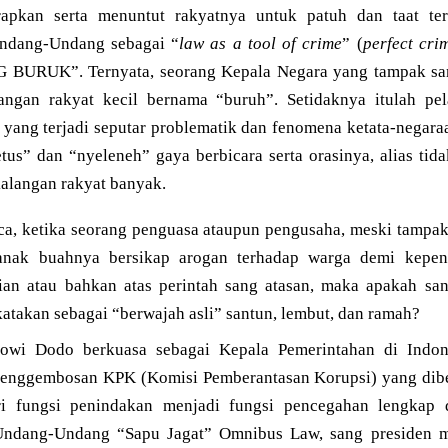
apkan serta menuntut rakyatnya untuk patuh dan taat te
ndang-Undang sebagai “
law as a tool of crime
” (
perfect cri
URUK”. Ternyata, seorang Kepala Negara yang tampak sang
angan rakyat kecil bernama “buruh”. Setidaknya itulah pel
yang terjadi seputar problematik dan fenomena ketata-negaraa
us” dan “nyeleneh” gaya berbicara serta orasinya, alias tid
kalangan rakyat banyak.
a, ketika seorang penguasa ataupun pengusaha, meski tampa
 anak buahnya bersikap arogan terhadap warga demi kepen
ian atau bahkan atas perintah sang atasan, maka apakah sa
atakan sebagai “berwajah asli” santun, lembut, dan ramah?
kowi Dodo berkuasa sebagai Kepala Pemerintahan di Indone
enggembosan KPK (Komisi Pemberantasan Korupsi) yang dibe
ri fungsi penindakan menjadi fungsi pencegahan lengkap 
 Undang-Undang “Sapu Jagat” Omnibus Law, sang presiden