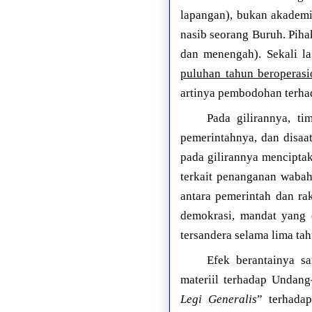
lapangan), bukan akademi
nasib seorang Buruh. Pih
dan menengah). Sekali l
puluhan tahun beroperasi
artinya pembodohan terhad
Pada gilirannya, ti
pemerintahnya, dan disaa
pada gilirannya mencipta
terkait penanganan wabah,
antara pemerintah dan ra
demokrasi, mandat yang d
tersandera selama lima ta
Efek berantainya s
materiil terhadap Undan
Legi Generalis
” terhada