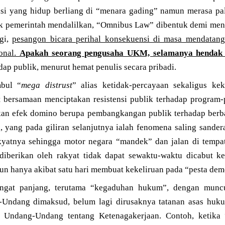
si yang hidup berliang di “menara gading” namun merasa pa
ak pemerintah mendalilkan, “Omnibus Law” dibentuk demi me
agi,
pesangon bicara perihal konsekuensi di masa mendatang 
onal.
Apakah seorang pengusaha UKM, selamanya henda
ap publik, menurut hemat penulis secara pribadi.
mbul “
mega distrust
” alias ketidak-percayaan sekaligus ke
t bersamaan menciptakan resistensi publik terhadap program
kan efek domino berupa pembangkangan publik terhadap berb
 yang pada giliran selanjutnya ialah fenomena saling sander
kyatnya sehingga motor negara “mandek” dan jalan di tempa
iberikan oleh rakyat tidak dapat sewaktu-waktu dicabut ke
hun hanya akibat satu hari membuat kekeliruan pada “pesta dem
angat panjang, terutama “kegaduhan hukum”, dengan muncu
g-Undang dimaksud, belum lagi dirusaknya tatanan asas huk
p Undang-Undang tentang Ketenagakerjaan. Contoh, ketik