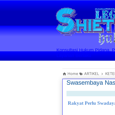
Konsultasi Hukum Pidana, Perd
Layanan Berlaku
Home
ARTIKEL
KET
Swasembaya Nasib 
Rakyat Perlu Swaday