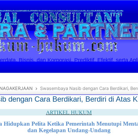
ata, Bisnis, dan Korporasi. Prediktif, Efektif, serta Apl
ENAGAKERJAAN
Swasembaya Nasib dengan Cara Berdikari, Berdir
dengan Cara Berdikari, Berdiri di Atas Ka
ARTIKEL HUKUM
a Hidupkan Pelita Ketika Pemerintah Menutupi Ment
dan Kegelapan Undang-Undang