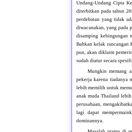
Undang-Undang Cipta Ker
diterbitkan pada tahun 2
perdebatan yang tidak ad
diwacanakan, yang pada p
disamping kebingungan m
Bahkan kelak rancangan
pun, akan diklaim pemer
sudah diatur secara spesi
Mungkin memang ak
pekerja karena tiadanya 
lebih memilih untuk memul
anak muda Thailand lebih
perusahaan, mengakibatka
lagi dapat mempermaink
dominannya.
Masalah utama di r