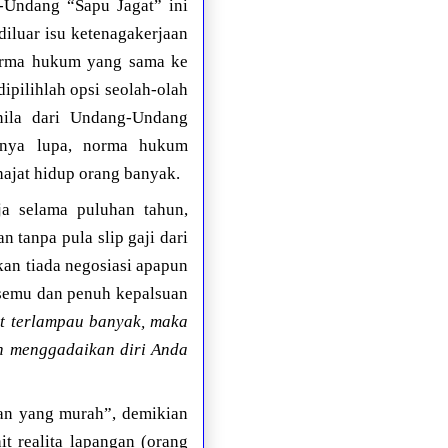
-Undang “Sapu Jagat” ini
diluar isu ketenagakerjaan
norma hukum yang sama ke
ipilihlah opsi seolah-olah
nila dari Undang-Undang
knya lupa, norma hukum
hajat hidup orang banyak.
a selama puluhan tahun,
n tanpa pula slip gaji dari
an tiada negosiasi apapun
g semu dan penuh kepalsuan
t terlampau banyak, maka
an menggadaikan diri Anda
an yang murah”, demikian
t realita lapangan (orang