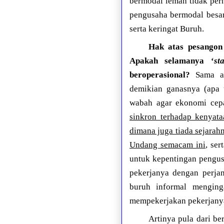
bermodal lemah tidak per
pengusaha bermodal besar
serta keringat Buruh.
Hak atas pesangon 
Apakah selamanya ‘
st
beroperasional?
Sama ar
demikian ganasnya (apa 
wabah agar ekonomi cepa
sinkron terhadap kenyat
dimana juga tiada sejara
Undang semacam ini
, se
untuk kepentingan pengu
pekerjanya dengan perjan
buruh informal menging
mempekerjakan pekerjany
Artinya pula dari be