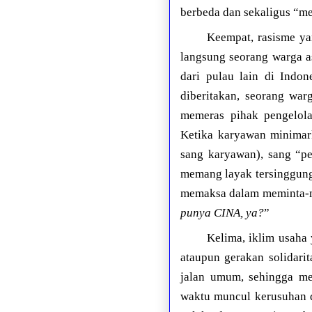
berbeda dan sekaligus “me
Keempat, rasisme ya
langsung seorang warga as
dari pulau lain di Indo
diberitakan, seorang wa
memeras pihak pengelol
Ketika karyawan minimark
sang karyawan), sang “p
memang layak tersinggung,
memaksa dalam meminta-min
punya CINA, ya?
”
Kelima, iklim usaha
ataupun gerakan solidari
jalan umum, sehingga me
waktu muncul kerusuhan d