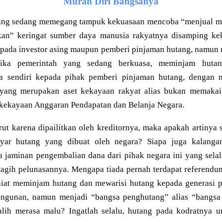
Murah Diri Bangsanya
yang sedang memegang tampuk kekuasaan mencoba “menjual m
kan” keringat sumber daya manusia rakyatnya disamping k
epada investor asing maupun pemberi pinjaman hutang, namun m
ika pemerintah yang sedang berkuasa, meminjam hutan
 sendiri kepada pihak pemberi pinjaman hutang, dengan m
yang merupakan aset kekayaan rakyat alias bukan memakai r
 kekayaan Anggaran Pendapatan dan Belanja Negara.
ut karena dipailitkan oleh kreditornya, maka apakah artinya
r hutang yang dibuat oleh negara? Siapa juga kalangan
a jaminan pengembalian dana dari pihak negara ini yang sel
itagih pelunasannya. Mengapa tiada pernah terdapat referend
rniat meminjam hutang dan mewarisi hutang kepada generasi p
ngunan, namun menjadi “bangsa penghutang” alias “bangsa
-alih merasa malu? Ingatlah selalu, hutang pada kodratnya un