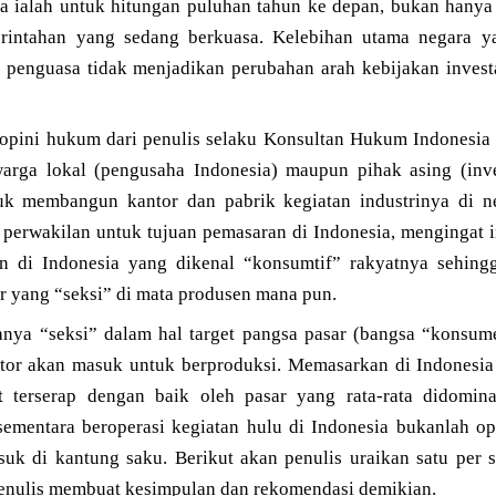
ya ialah untuk hitungan puluhan tahun ke depan, bukan hanya 
rintahan yang sedang berkuasa. Kelebihan utama negara y
ya penguasa tidak menjadikan perubahan arah kebijakan investa
opini hukum dari penulis selaku Konsultan Hukum Indonesia se
warga lokal (pengusaha Indonesia) maupun pihak asing (inve
uk membangun kantor dan pabrik kegiatan industrinya di ne
erwakilan untuk tujuan pemasaran di Indonesia, mengingat 
an di Indonesia yang dikenal “konsumtif” rakyatnya sehing
ar yang “seksi” di mata produsen mana pun.
nya “seksi” dalam hal target pangsa pasar (bangsa “konsum
tor akan masuk untuk berproduksi. Memasarkan di Indonesia
t terserap dengan baik oleh pasar yang rata-rata didomi
, sementara beroperasi kegiatan hulu di Indonesia bukanlah o
uk di kantung saku. Berikut akan penulis uraikan satu per sa
enulis membuat kesimpulan dan rekomendasi demikian.