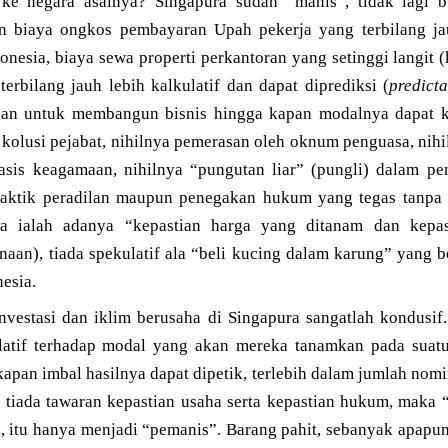
 ke negara asalnya? Singapura sudah “manis”, tidak lagi bu
n biaya ongkos pembayaran Upah pekerja yang terbilang jau
onesia, biaya sewa properti perkantoran yang setinggi langit (
erbilang jauh lebih kalkulatif dan dapat diprediksi (
predicta
hkan untuk membangun bisnis hingga kapan modalnya dapat 
a kolusi pejabat, nihilnya pemerasan oleh oknum penguasa, nih
basis keagamaan, nihilnya “pungutan liar” (pungli) dalam pe
raktik peradilan maupun penegakan hukum yang tegas tanpa
a ialah adanya “kepastian harga yang ditanam dan kepas
naan), tiada spekulatif ala “beli kucing dalam karung” yang 
nesia.
 investasi dan iklim berusaha di Singapura sangatlah kondusi
latif terhadap modal yang akan mereka tanamkan pada suatu
apan imbal hasilnya dapat dipetik, terlebih dalam jumlah nomin
an tiada tawaran kepastian usaha serta kepastian hukum, maka
, itu hanya menjadi “pemanis”. Barang pahit, sebanyak apapun 