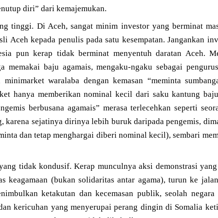
nutup diri” dari kemajemukan.
ng tinggi. Di Aceh, sangat minim investor yang berminat ma
li Aceh kepada penulis pada satu kesempatan. Jangankan inve
nesia pun kerap tidak berminat menyentuh daratan Aceh. 
rga memakai baju agamais, mengaku-ngaku sebagai penguru
a minimarket waralaba dengan kemasan “meminta sumbanga
et hanya memberikan nominal kecil dari saku kantung bajun
engemis berbusana agamais” merasa terlecehkan seperti seo
 karena sejatinya dirinya lebih buruk daripada pengemis, di
ta dan tetap menghargai diberi nominal kecil), sembari mema
 yang tidak kondusif. Kerap munculnya aksi demonstrasi ya
tas keagamaan (bukan solidaritas antar agama), turun ke jala
nimbulkan ketakutan dan kecemasan publik, seolah negara 
an kericuhan yang menyerupai perang dingin di Somalia keti