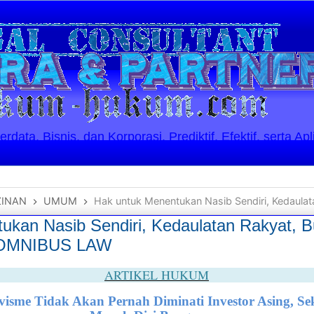
ata, Bisnis, dan Korporasi. Prediktif, Efektif, serta Apl
ZINAN
UMUM
Hak untuk Menentukan Nasib Sendiri, Kedaulatan Rakyat, Bukan
ukan Nasib Sendiri, Kedaulatan Rakyat, 
 OMNIBUS LAW
ARTIKEL HUKUM
visme Tidak Akan Pernah Diminati Investor Asing, Se