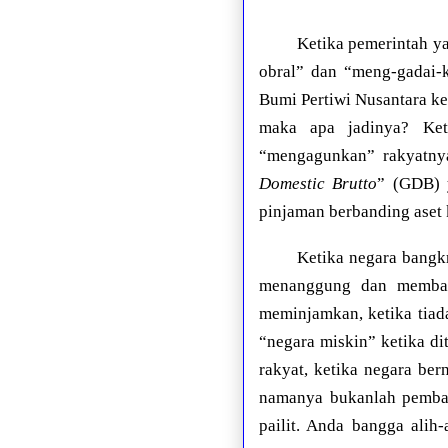
Ketika pemerintah 
obral” dan “meng-gadai-
Bumi Pertiwi Nusantara k
maka apa jadinya? Ket
“mengagunkan” rakyatnya
Domestic Brutto
” (GDB) 
pinjaman berbanding aset
Ketika negara bangkr
menanggung dan membaya
meminjamkan, ketika tiad
“negara miskin” ketika d
rakyat, ketika negara be
namanya bukanlah pemba
pailit. Anda bangga alih