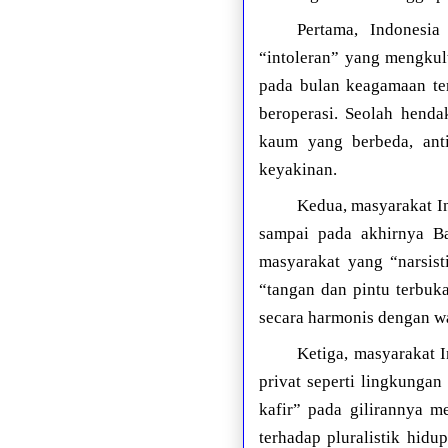
Pertama, Indonesi
“intoleran” yang mengkult
pada bulan keagamaan ter
beroperasi. Seolah hend
kaum yang berbeda, anti
keyakinan.
Kedua, masyarakat 
sampai pada akhirnya Ba
masyarakat yang “narsist
“tangan dan pintu terbuk
secara harmonis dengan wa
Ketiga, masyarakat 
privat seperti lingkunga
kafir” pada gilirannya m
terhadap pluralistik hid