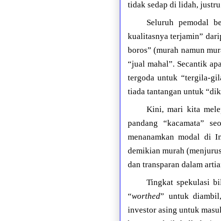
tidak sedap di lidah, justr
Seluruh pemodal b
kualitasnya terjamin” da
boros” (murah namun murah
“jual mahal”. Secantik ap
tergoda untuk “tergila-g
tiada tantangan untuk “dik
Kini, mari kita mel
pandang “kacamata” seo
menanamkan modal di Ind
demikian murah (menjurus
dan transparan dalam artia
Tingkat spekulasi b
“
worthed
” untuk diambi
investor asing untuk mas