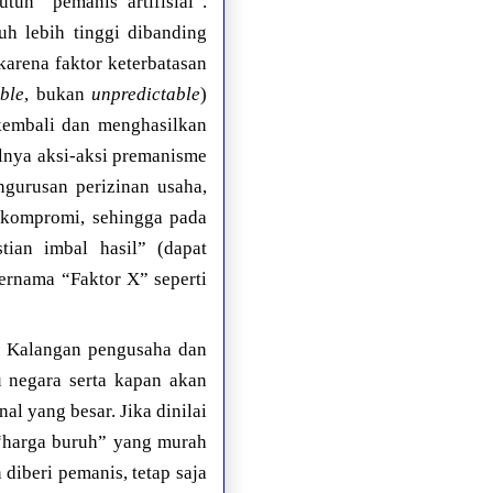
tuh “pemanis artifisial”.
h lebih tinggi dibanding
karena faktor keterbatasan
ble
, bukan
unpredictable
)
kembali dan menghasilkan
ilnya aksi-aksi premanisme
ngurusan perizinan usaha,
 kompromi, sehingga pada
tian imbal hasil” (dapat
bernama “Faktor X” seperti
f. Kalangan pengusaha dan
 negara serta kapan akan
al yang besar. Jika dinilai
 “harga buruh” yang murah
diberi pemanis, tetap saja