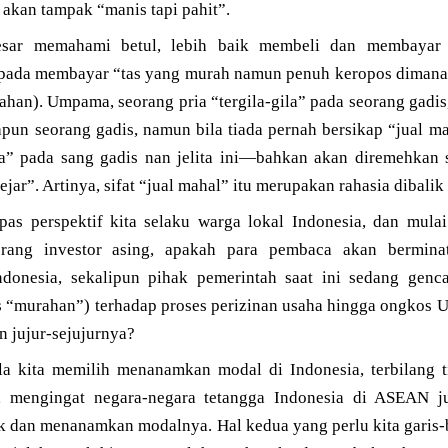
u akan tampak “manis tapi pahit”.
esar memahami betul, lebih baik membeli dan membayar
ripada membayar “tas yang murah namun penuh keropos dimana
an). Umpama, seorang pria “tergila-gila” pada seorang gadis
apun seorang gadis, namun bila tiada pernah bersikap “jual ma
ila” pada sang gadis nan jelita ini—bahkan akan diremehka
ejar”. Artinya, sifat “jual mahal” itu merupakan rahasia dibali
epas perspektif kita selaku warga lokal Indonesia, dan mu
rang investor asing, apakah para pembaca akan berminat
onesia, sekalipun pihak pemerintah saat ini sedang genc
 “murahan”) terhadap proses perizinan usaha hingga ongkos Up
n jujur-sejujurnya?
ila kita memilih menanamkan modal di Indonesia, terbilang ti
l, mengingat negara-negara tetangga Indonesia di ASEAN 
uk dan menanamkan modalnya. Hal kedua yang perlu kita garis-