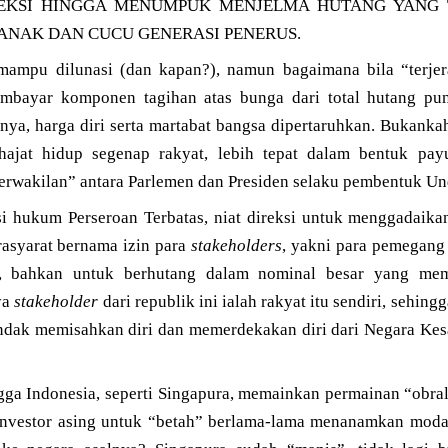
EKSI HINGGA MENUMPUK MENJELMA HUTANG YANG 
 ANAK DAN CUCU GENERASI PENERUS.
mampu dilunasi (dan kapan?), namun bagaimana bila “terjer
bayar komponen tagihan atas bunga dari total hutang pun
tnya, harga diri serta martabat bangsa dipertaruhkan. Bukank
hajat hidup segenap rakyat, lebih tepat dalam bentuk p
erwakilan” antara Parlemen dan Presiden selaku pembentuk 
si hukum Perseroan Terbatas, niat direksi untuk menggadaika
asyarat bernama izin para
stakeholders
, yakni para pemegang
bahkan untuk berhutang dalam nominal besar yang mem
ya
stakeholder
dari republik ini ialah rakyat itu sendiri, sehi
ndak memisahkan diri dan memerdekakan diri dari Negara Kes
gga Indonesia, seperti Singapura, memainkan permainan “obral
nvestor asing untuk “betah” berlama-lama menanamkan moda