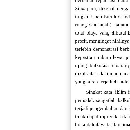
berminat repatriasi dana
Singapura, dikenal denga
tingkat Upah Buruh di Ind
ruang dan tanah), namun t
total biaya yang dibutu
profit, mengingat nihilny
terlebih demonstrasi ber
kepastian hukum lewat p
ujung kalkulasi muarany
dikalkulasi dalam perenca
yang kerap terjadi di Indo
Singkat kata, iklim
pemodal, sangatlah kalku
terjadi pengembalian dan k
tidak dapat diprediksi d
bukanlah daya tarik utama