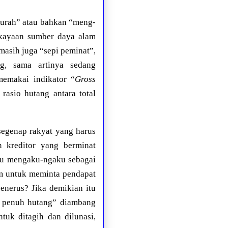
urah” atau bahkan “meng-
ekayaan sumber daya alam
asih juga “sepi peminat”,
g, sama artinya sedang
emakai indikator “
Gross
asio hutang antara total
 segenap rakyat yang harus
 kreditor yang berminat
alu mengaku-ngaku sebagai
um untuk meminta pendapat
enerus? Jika demikian itu
 penuh hutang” diambang
tuk ditagih dan dilunasi,