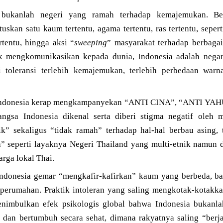
a bukanlah negeri yang ramah terhadap kemajemukan. Be
uskan satu kaum tertentu, agama tertentu, ras tertentu, sep
tentu, hingga aksi “
sweeping
” masyarakat terhadap berbaga
ak mengkomunikasikan kepada dunia, Indonesia adalah negar
 toleransi terlebih kemajemukan, terlebih perbedaan warn
Indonesia kerap mengkampanyekan “ANTI CINA”, “ANTI YAH
ngsa Indonesia dikenal serta diberi stigma negatif oleh m
ik” sekaligus “tidak ramah” terhadap hal-hal berbau asing
a” seperti layaknya Negeri Thailand yang multi-etnik namun
rga lokal Thai.
Indonesia gemar “mengkafir-kafirkan” kaum yang berbeda, ba
n perumahan. Praktik intoleran yang saling mengkotak-kotakka
enimbulkan efek psikologis global bahwa Indonesia bukanla
up dan bertumbuh secara sehat, dimana rakyatnya saling “ber