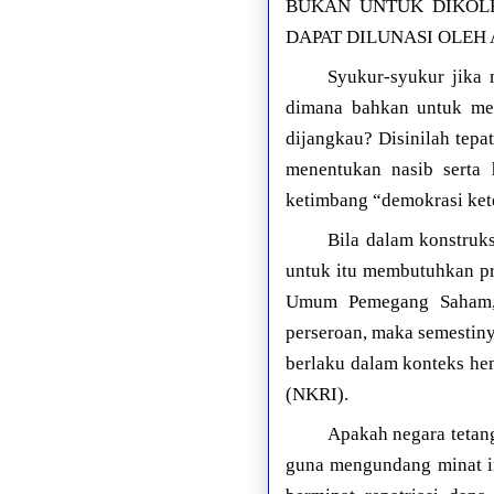
BUKAN UNTUK DIKOL
DAPAT DILUNASI OLEH
Syukur-syukur jika 
dimana bahkan untuk mem
dijangkau? Disinilah tepa
menentukan nasib serta 
ketimbang “demokrasi ket
Bila dalam konstruk
untuk itu membutuhkan pr
Umum Pemegang Saham, 
perseroan, maka semestin
berlaku dalam konteks he
(NKRI).
Apakah negara tetan
guna mengundang minat i