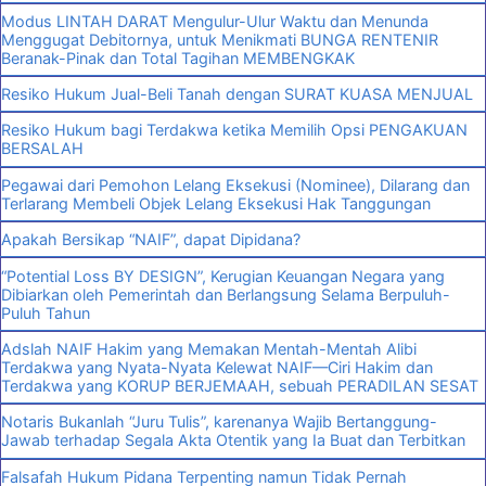
Modus LINTAH DARAT Mengulur-Ulur Waktu dan Menunda
Menggugat Debitornya, untuk Menikmati BUNGA RENTENIR
Beranak-Pinak dan Total Tagihan MEMBENGKAK
Resiko Hukum Jual-Beli Tanah dengan SURAT KUASA MENJUAL
Resiko Hukum bagi Terdakwa ketika Memilih Opsi PENGAKUAN
BERSALAH
Pegawai dari Pemohon Lelang Eksekusi (Nominee), Dilarang dan
Terlarang Membeli Objek Lelang Eksekusi Hak Tanggungan
Apakah Bersikap “NAIF”, dapat Dipidana?
“Potential Loss BY DESIGN”, Kerugian Keuangan Negara yang
Dibiarkan oleh Pemerintah dan Berlangsung Selama Berpuluh-
Puluh Tahun
Adslah NAIF Hakim yang Memakan Mentah-Mentah Alibi
Terdakwa yang Nyata-Nyata Kelewat NAIF—Ciri Hakim dan
Terdakwa yang KORUP BERJEMAAH, sebuah PERADILAN SESAT
Notaris Bukanlah “Juru Tulis”, karenanya Wajib Bertanggung-
Jawab terhadap Segala Akta Otentik yang Ia Buat dan Terbitkan
Falsafah Hukum Pidana Terpenting namun Tidak Pernah