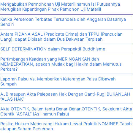
Mengabulkan Permohonan Uji Materiil namun Isi Putusannya
Merugikan Kepentingan Pihak Pemohon Uji Materiil
Ketika Perseroan Terbatas Tersandera oleh Anggaran Dasarnya
Sendiri
Antara PIDANA ASAL (Predicate Crime) dan TPPU (Pencucian
Uang), dapat Dipisah dalam Dua Dakwaan Terpisah
SELF DETERMINATION dalam Perspektif Buddhisme
Pertimbangan Keadaan yang MERINGANKAN dan
MEMBERATKAN, apakah Mutlak bagi Hakim dalam Memutus
Perkara?
Laporan Palsu Vs. Memberikan Keterangan Palsu Dibawah
Sumpah
AJB maupun Akta Pelepasan Hak Dengan Ganti-Rugi BUKANLAH
“ALAS HAK”
Akta OTENTIK, Belum tentu Benar-Benar OTENTIK, Sekelumit Akta
Otentik “ASPAL” (Asli namun Palsu)
Resiko Hukum Mencurangi Hukum Lewat Praktik NOMINEE Tanah
ataupun Saham Perseroan