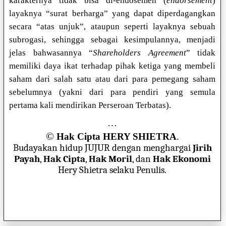
karakternya tidak bisa di-endosemen (
endorsement
)
layaknya “surat berharga” yang dapat diperdagangkan
secara “atas unjuk”, ataupun seperti layaknya sebuah
subrogasi, sehingga sebagai kesimpulannya, menjadi
jelas bahwasannya “
Shareholders Agreement
” tidak
memiliki daya ikat terhadap pihak ketiga yang membeli
saham dari salah satu atau dari para pemegang saham
sebelumnya (yakni dari para pendiri yang semula
pertama kali mendirikan Perseroan Terbatas).
…
©
Hak Cipta HERY SHIETRA
.
Budayakan hidup JUJUR dengan menghargai
Jirih
Payah
,
Hak Cipta
,
Hak Moril
, dan
Hak Ekonomi
Hery Shietra selaku Penulis.