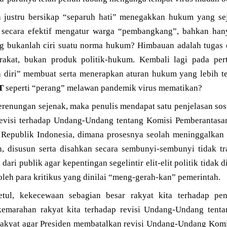
justru bersikap “separuh hati” menegakkan hukum yang sej
 secara efektif mengatur warga “pembangkang”, bahkan ha
 bukanlah ciri suatu norma hukum? Himbauan adalah tugas
akat, bukan produk politik-hukum. Kembali lagi pada per
a diri” membuat serta menerapkan aturan hukum yang lebih te
T
seperti “perang” melawan pandemik virus mematikan?
erenungan sejenak, maka penulis mendapat satu penjelasan sos
, revisi terhadap Undang-Undang tentang Komisi Pemberantasa
 Republik Indonesia, dimana prosesnya seolah meninggalkan
n, disusun serta disahkan secara sembunyi-sembunyi tidak tra
dari publik agar kepentingan segelintir elit-elit politik tidak 
leh para kritikus yang dinilai “meng-gerah-kan” pemerintah.
etul, kekecewaan sebagian besar rakyat kita terhadap pe
kemarahan rakyat kita terhadap revisi Undang-Undang tent
 rakyat agar Presiden membatalkan revisi Undang-Undang Kom