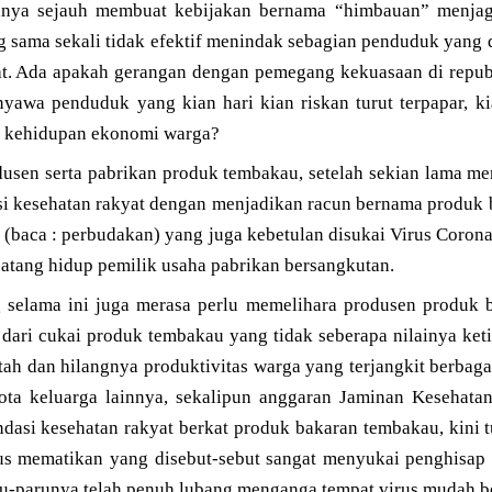
hanya sejauh membuat kebijakan bernama “himbauan” menjag
ng sama sekali tidak efektif menindak sebagian penduduk yang
taat. Ada apakah gerangan dengan pemegang kekuasaan di republ
awa penduduk yang kian hari kian riskan turut terpapar, k
ya kehidupan ekonomi warga?
usen serta pabrikan produk tembakau, setelah sekian lama 
si kesehatan rakyat dengan menjadikan racun bernama produk
(baca : perbudakan) yang juga kebetulan disukai Virus Corona 
 batang hidup pemilik usaha pabrikan bersangkutan.
g selama ini juga merasa perlu memelihara produsen produk
dari cukai produk tembakau yang tidak seberapa nilainya ket
ah dan hilangnya produktivitas warga yang terjangkit berbag
ta keluarga lainnya, sekalipun anggaran Jaminan Kesehatan
ndasi kesehatan rakyat berkat produk bakaran tembakau, kini tu
us mematikan yang disebut-sebut sangat menyukai penghisap
ru-parunya telah penuh lubang menganga tempat virus mudah 