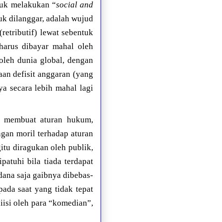
tuk melakukan “
social and
k dilanggar, adalah wujud
retributif) lewat sebentuk
harus dibayar mahal oleh
oleh dunia global, dengan
an defisit anggaran (yang
a secara lebih mahal lagi
at membuat aturan hukum,
gan moril terhadap aturan
tu diragukan oleh publik,
patuhi bila tiada terdapat
ana saja gaibnya dibebas-
ada saat yang tidak tepat
iisi oleh para “komedian”,