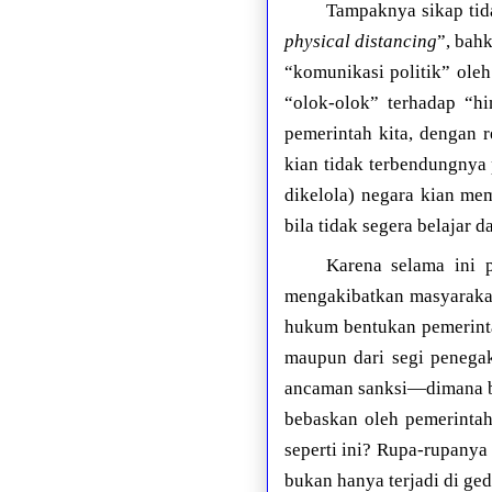
Tampaknya sikap tid
physical distancing
”, bah
“komunikasi politik” oleh
“olok-olok” terhadap “h
pemerintah kita, dengan 
kian tidak terbendungnya
dikelola) negara kian me
bila tidak segera belajar d
Karena selama ini 
mengakibatkan masyarakat
hukum bentukan pemerinta
maupun dari segi penegaka
ancaman sanksi—dimana bi
bebaskan oleh pemerintah
seperti ini? Rupa-rupanya
bukan hanya terjadi di ge