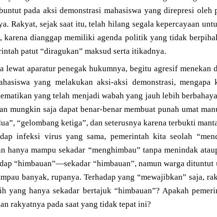
rbuntut pada aksi demonstrasi mahasiswa yang direpresi oleh 
. Rakyat, sejak saat itu, telah hilang segala kepercayaan unt
, karena dianggap memiliki agenda politik yang tidak berpih
intah patut “diragukan” maksud serta itikadnya.
ara lewat aparatur penegak hukumnya, begitu agresif menekan 
ahasiswa yang melakukan aksi-aksi demonstrasi, mengapa 
ematikan yang telah menjadi wabah yang jauh lebih berbahay
hkan mungkin saja dapat benar-benar membuat punah umat man
”, “gelombang ketiga”, dan seterusnya karena terbukti manta
adap infeksi virus yang sama, pemerintah kita seolah “me
kan hanya mampu sekadar “menghimbau” tanpa menindak atau
hadap “himbauan”—sekadar “himbauan”, namun warga dituntut
lampau banyak, rupanya. Terhadap yang “mewajibkan” saja, ra
ih yang hanya sekadar bertajuk “himbauan”? Apakah pemerin
n rakyatnya pada saat yang tidak tepat ini?