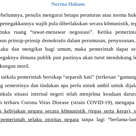
Norma Hukum
belumnya, penulis mengurai betapa peraturan atau norma hu
penegakkannya wajib pula diberlakukan secara k0munistik, teg
uka ruang “tawar-menawar negosiasi”. Ketika pemerint
un prinsip-prinsip demokratis dalam perumusan, penyusunan
laku dan mengikat bagi umum, maka pemerintah dapat s
egaknya dimana publik pun pastinya akan turut mendukung lew
kungan moril.
atkala pemerintah bersikap “separuh hati” (terkesan “gaman
g semestinya dan tindakan apa perlu untuk ambil untuk dija
atkala situasi internal negeri telah menjelma keadaan dar
 terbaru Corona Virus Disease (strain COVID-19), mengapa 
kebijakan negara secara k0munistik (tegas serta keras), 
emerintah selaku otoritas negara
tanpa lagi “berlama-la