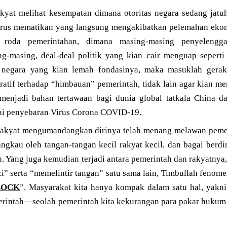
akyat melihat kesempatan dimana otoritas negara sedang jat
irus mematikan yang langsung mengakibatkan pelemahan ek
 roda pemerintahan, dimana masing-masing penyelengga
g-masing, deal-deal politik yang kian cair menguap seperti 
negara yang kian lemah fondasinya, maka masuklah gerak
ratif terhadap “himbauan” pemerintah, tidak lain agar kian m
 menjadi bahan tertawaan bagi dunia global tatkala China 
tai penyebaran Virus Corona COVID-19.
 rakyat mengumandangkan dirinya telah menang melawan peme
jangkau oleh tangan-tangan kecil rakyat kecil, dan bagai berdi
 Yang juga kemudian terjadi antara pemerintah dan rakyatnya,
” serta “memelintir tangan” satu sama lain, Timbullah fenome
LOCK
”. Masyarakat kita hanya kompak dalam satu hal, ya
erintah—seolah pemerintah kita kekurangan para pakar huku