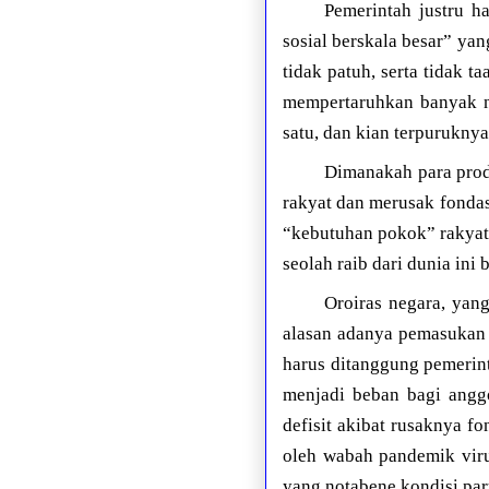
Pemerintah justru 
sosial berskala besar” ya
tidak patuh, serta tidak 
mempertaruhkan banyak ny
satu, dan kian terpurukn
Dimanakah para prod
rakyat dan merusak fonda
“kebutuhan pokok” rakyat 
seolah raib dari dunia ini
Oroiras negara, yan
alasan adanya pemasukan 
harus ditanggung pemerint
menjadi beban bagi anggo
defisit akibat rusaknya fo
oleh wabah pandemik vir
yang notabene kondisi pa