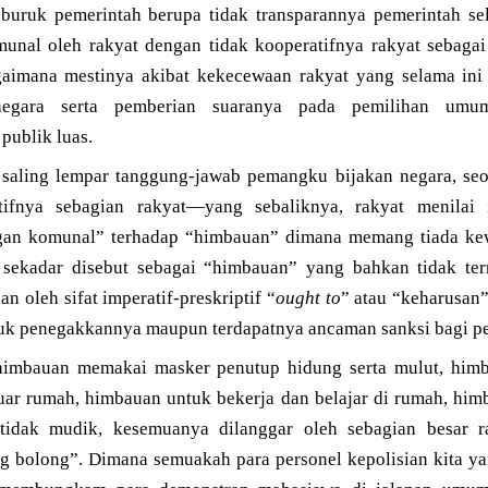
ad buruk pemerintah berupa tidak transparannya pemerintah s
munal oleh rakyat dengan tidak kooperatifnya rakyat sebagai
gaimana mestinya akibat kekecewaan rakyat yang selama ini
 negara serta pemberian suaranya pada pemilihan um
publik luas.
 saling lempar tanggung-jawab pemangku bijakan negara, se
tifnya sebagian rakyat—yang sebaliknya, rakyat menilai
n komunal” terhadap “himbauan” dimana memang tiada kew
 sekadar disebut sebagai “himbauan” yang bahkan tidak ter
 oleh sifat imperatif-preskriptif “
ought to
” atau “keharusan
uk penegakkannya maupun terdapatnya ancaman sanksi bagi pe
himbauan memakai masker penutup hidung serta mulut, himba
uar rumah, himbauan untuk bekerja dan belajar di rumah, him
idak mudik, kesemuanya dilanggar oleh sebagian besar ra
g bolong”. Dimana semuakah para personel kepolisian kita ya