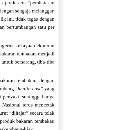
a jarak sera “pembatasan
 dengan sengaja melanggar,
ik ini, tidak tegas dengan
ian bertumbangan satu per
mengeruk kekayaan ekonomi
 bakaran tembakau menjadi
untuk bersarang, tiba-tiba
 bakaran tembakau, dengan
imbang “
health cost
” yang
ai penyakit sehingga hanya
 Nasional terus mencetak
rut “dihajar” secara telak
 produk bakaran tembakau
berkembang-biak.