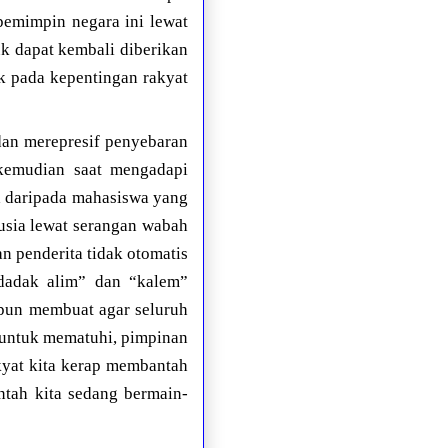
pemimpin negara ini lewat
uk dapat kembali diberikan
ak pada kepentingan rakyat
dan merepresif penyebaran
kemudian saat mengadapi
a daripada mahasiswa yang
usia lewat serangan wabah
n penderita tidak otomatis
ndadak alim” dan “kalem”
pun membuat agar seluruh
 untuk mematuhi, pimpinan
kyat kita kerap membantah
tah kita sedang bermain-