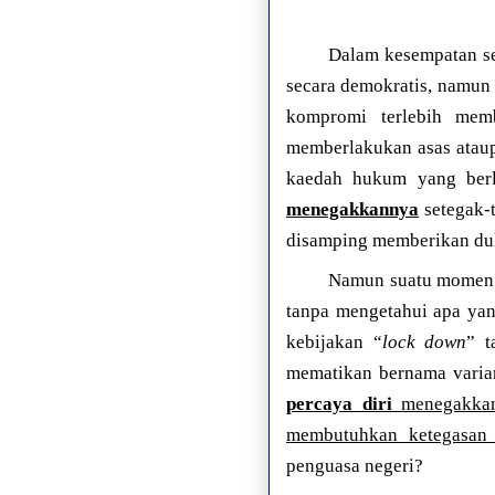
Dalam kesempatan se
secara demokratis, namun 
kompromi terlebih memb
memberlakukan asas ataup
kaedah hukum yang ber
menegakkannya
setegak-t
disamping memberikan du
Namun suatu momen t
tanpa mengetahui apa yan
kebijakan “
lock down
” t
mematikan bernama varian
percaya diri
menegakkan 
membutuhkan ketegasan p
penguasa negeri?