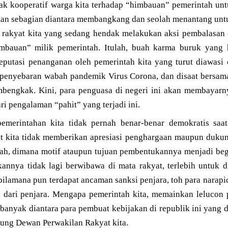
ak kooperatif warga kita terhadap “himbauan” pemerintah un
kan sebagian diantara membangkang dan seolah menantang untu
 rakyat kita yang sedang hendak melakukan aksi pembalasan (
imbauan” milik pemerintah. Itulah, buah karma buruk yang 
reputasi penanganan oleh pemerintah kita yang turut diawasi 
 penyebaran wabah pandemik Virus Corona, dan disaat bersama
mbengkak. Kini, para penguasa di negeri ini akan membayarny
ari pengalaman “pahit” yang terjadi ini.
pemerintahan kita tidak pernah benar-benar demokratis sa
 kita tidak memberikan apresiasi penghargaan maupun dukun
h, dimana motif ataupun tujuan pembentukannya menjadi begi
nnya tidak lagi berwibawa di mata rakyat, terlebih untuk di
lamana pun terdapat ancaman sanksi penjara, toh para narapid
 dari penjara. Mengapa pemerintah kita, memainkan lelucon p
 banyak diantara para pembuat kebijakan di republik ini yang d
dung Dewan Perwakilan Rakyat kita.