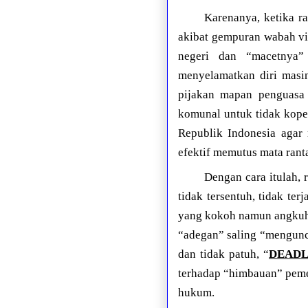
Karenanya, ketika r
akibat gempuran wabah v
negeri dan “macetnya”
menyelamatkan diri masin
pijakan mapan penguasa 
komunal untuk tidak kope
Republik Indonesia agar
efektif memutus mata ran
Dengan cara itulah,
tidak tersentuh, tidak ter
yang kokoh namun angkuh.
“adegan” saling “mengunci
dan tidak patuh, “
DEAD
terhadap “himbauan” pem
hukum.