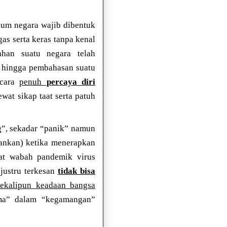
kum negara wajib dibentuk
as serta keras tanpa kenal
ahan suatu negara telah
, hingga pembahasan suatu
ecara
penuh
percaya diri
at sikap taat serta patuh
g”, sekadar “panik” namun
lankan) ketika menerapkan
urat wabah pandemik virus
justru terkesan
tidak bisa
sekalipun keadaan bangsa
ma” dalam “kegamangan”