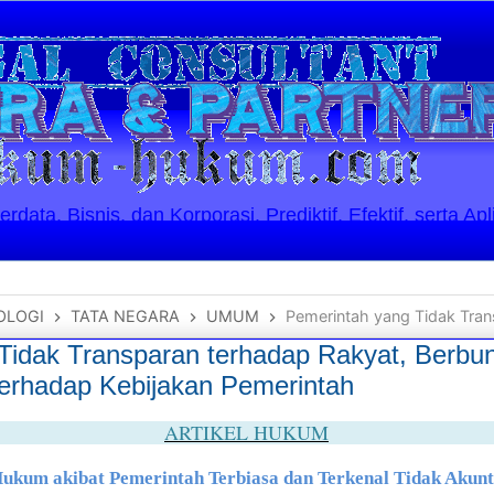
ata, Bisnis, dan Korporasi. Prediktif, Efektif, serta Apl
OLOGI
TATA NEGARA
UMUM
Pemerintah yang Tidak Transparan terhadap Rakyat, Berbuntut
Tidak Transparan terhadap Rakyat, Berbun
terhadap Kebijakan Pemerintah
ARTIKEL HUKUM
kum akibat Pemerintah Terbiasa dan Terkenal Tidak Akun