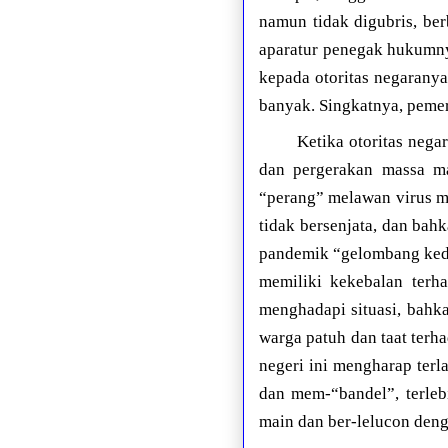
namun tidak digubris, be
aparatur penegak hukumnya
kepada otoritas negaranya
banyak. Singkatnya, pemer
Ketika otoritas neg
dan pergerakan massa m
“perang” melawan virus m
tidak bersenjata, dan ba
pandemik “gelombang kedua
memiliki kekebalan terh
menghadapi situasi, bah
warga patuh dan taat ter
negeri ini mengharap ter
dan mem-“bandel”, terleb
main dan ber-lelucon denga