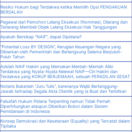
Resiko Hukum bagi Terdakwa ketika Memilih Opsi PENGAKUAN
BERSALAH
Pegawai dari Pemohon Lelang Eksekusi (Nominee), Dilarang dan
Terlarang Membeli Objek Lelang Eksekusi Hak Tanggungan
Apakah Bersikap “NAIF”, dapat Dipidana?
“Potential Loss BY DESIGN”, Kerugian Keuangan Negara yang
Dibiarkan oleh Pemerintah dan Berlangsung Selama Berpuluh-
Puluh Tahun
Adslah NAIF Hakim yang Memakan Mentah-Mentah Alibi
Terdakwa yang Nyata-Nyata Kelewat NAIF—Ciri Hakim dan
Terdakwa yang KORUP BERJEMAAH, sebuah PERADILAN SESAT
Notaris Bukanlah “Juru Tulis”, karenanya Wajib Bertanggung-
Jawab terhadap Segala Akta Otentik yang Ia Buat dan Terbitkan
Falsafah Hukum Pidana Terpenting namun Tidak Pernah
Diperhitungkan ataupun Diberikan Bobot dalam Sistem
Pemidanaan dI Indonesia
Konsep Demokrasi dan Kesetaraan (Equality) yang Tercatat dalam
Tipitaka