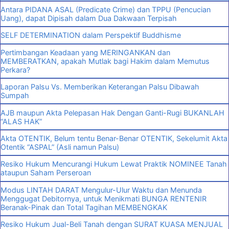
Antara PIDANA ASAL (Predicate Crime) dan TPPU (Pencucian
Uang), dapat Dipisah dalam Dua Dakwaan Terpisah
SELF DETERMINATION dalam Perspektif Buddhisme
Pertimbangan Keadaan yang MERINGANKAN dan
MEMBERATKAN, apakah Mutlak bagi Hakim dalam Memutus
Perkara?
Laporan Palsu Vs. Memberikan Keterangan Palsu Dibawah
Sumpah
AJB maupun Akta Pelepasan Hak Dengan Ganti-Rugi BUKANLAH
“ALAS HAK”
Akta OTENTIK, Belum tentu Benar-Benar OTENTIK, Sekelumit Akta
Otentik “ASPAL” (Asli namun Palsu)
Resiko Hukum Mencurangi Hukum Lewat Praktik NOMINEE Tanah
ataupun Saham Perseroan
Modus LINTAH DARAT Mengulur-Ulur Waktu dan Menunda
Menggugat Debitornya, untuk Menikmati BUNGA RENTENIR
Beranak-Pinak dan Total Tagihan MEMBENGKAK
Resiko Hukum Jual-Beli Tanah dengan SURAT KUASA MENJUAL