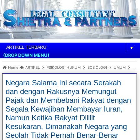
▼
(DROP DOWN MENU)
Home
ARTIKEL
PSIKOLOGI HUKUM
SOSIOLOGI
UMUM
Neg
Negara Salama Ini secara Serakah
dan dengan Rakusnya Memungut
Pajak dan Membebani Rakyat dengan
Segala Kewajiban Membayar Iuran,
Namun Ketika Rakyat Dililit
Kesukaran, Dimanakah Negara yang
Seolah Tidak Pernah Benar-Benar