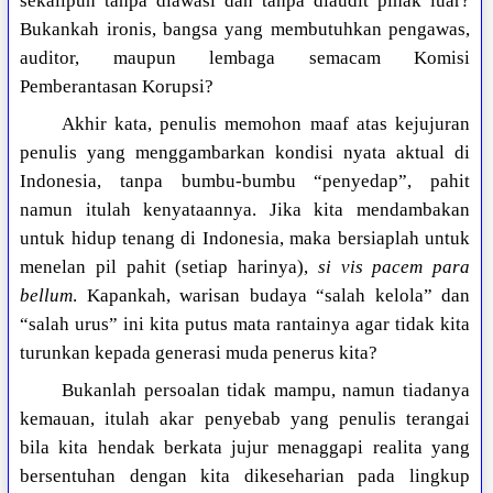
sekalipun tanpa diawasi dan tanpa diaudit pihak luar?
Bukankah ironis, bangsa yang membutuhkan pengawas,
auditor, maupun lembaga semacam Komisi
Pemberantasan Korupsi?
Akhir kata, penulis memohon maaf atas kejujuran
penulis yang menggambarkan kondisi nyata aktual di
Indonesia, tanpa bumbu-bumbu “penyedap”, pahit
namun itulah kenyataannya. Jika kita mendambakan
untuk hidup tenang di Indonesia, maka bersiaplah untuk
menelan pil pahit (setiap harinya),
si vis pacem para
bellum
. Kapankah, warisan budaya “salah kelola” dan
“salah urus” ini kita putus mata rantainya agar tidak kita
turunkan kepada generasi muda penerus kita?
Bukanlah persoalan tidak mampu, namun tiadanya
kemauan, itulah akar penyebab yang penulis terangai
bila kita hendak berkata jujur menaggapi realita yang
bersentuhan dengan kita dikeseharian pada lingkup