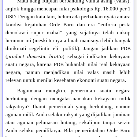
Mata uang Rupiah berbanding valuta asing (valas),
anjlok hingga mencapai nilai psikologis Rp. 16.000 per 1
USD. Dengan kata lain, belum ada perbaikan nyata antara
kondisi kejatuhan Orde Baru dan era “euforia pesta
demokrasi super mahal” yang sejatinya telah cukup
berumur ini (meski ternyata buah manisnya lebih banyak
dinikmati segelintir elit politik). Jangan jadikan PDB
(
product domestic brutto
) sebagai indikator kekayaan
suatu negara, karena PDB bukanlah nilai real kekayaan
negara, namun menjadikan nilai valas masih lebih
relevan untuk menilai kesehatan ekonomi suatu negara.
Bagaimana mungkin, pemerintah suatu negara
berhutang dengan mengatas-namakan kekayaan milik
rakyatnya? Ibarat pemerintah yang berhutang, namun
agunan milik Anda selaku rakyat yang dijadikan jaminan
atau agunan pelunasan hutang, sekalipun tanpa seizin
Anda selaku pemiliknya. Bila pemerintahan Orde Baru