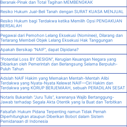
Beranak-Pinak dan Total Tagihan MEMBENGKAK
Resiko Hukum Jual-Beli Tanah dengan SURAT KUASA MENJUAL
Resiko Hukum bagi Terdakwa ketika Memilih Opsi PENGAKUAN
BERSALAH
Pegawai dari Pemohon Lelang Eksekusi (Nominee), Dilarang dan
Terlarang Membeli Objek Lelang Eksekusi Hak Tanggungan
Apakah Bersikap “NAIF”, dapat Dipidana?
“Potential Loss BY DESIGN”, Kerugian Keuangan Negara yang
Dibiarkan oleh Pemerintah dan Berlangsung Selama Berpuluh-
Puluh Tahun
Adslah NAIF Hakim yang Memakan Mentah-Mentah Alibi
Terdakwa yang Nyata-Nyata Kelewat NAIF—Ciri Hakim dan
Terdakwa yang KORUP BERJEMAAH, sebuah PERADILAN SESAT
Notaris Bukanlah “Juru Tulis”, karenanya Wajib Bertanggung-
Jawab terhadap Segala Akta Otentik yang Ia Buat dan Terbitkan
Falsafah Hukum Pidana Terpenting namun Tidak Pernah
Diperhitungkan ataupun Diberikan Bobot dalam Sistem
Pemidanaan dI Indonesia