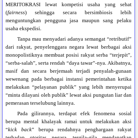
MERITOKRASI lewat kompetisi usaha yang sehat
(
fairness
) sehingga secara bersimbiosis lebih
menguntungkan pengguna jasa maupun sang pelaku
usaha ekspedisi.
Tanpa mau menyadari adanya semangat “retributif”
dari rakyat, penyelenggara negara lewat berbagai aksi
monopolistiknya membuat posisi rakyat serba “terjepit”,
“serba-salah”, serta rendah “daya tawar”-nya. Akibatnya,
masif dan secara berjemaah terjadi penyalah-gunaan
wewenang pada berbagai instansi pemerintahan ketika
melakukan “pelayanan publik” yang lebih menyerupai
“minta dilayani oleh publik” lewat aksi pungutan liar dan
pemerasan terselubung lainnya.
Pada gilirannya, terdapat efek fenomena sosial
berupa mental khalayak ramai untuk melakukan aksi
“
kick back
” berupa rendahnya penghargaan rakyat
terhadap otoritas negara, tergila-gila mendapatkan