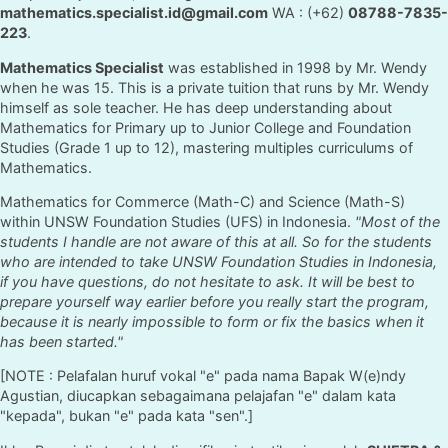
mathematics.specialist.id@gmail.com
WA : (+62)
08788-7835-
223
.
Mathematics Specialist
was established in 1998 by Mr. Wendy
when he was 15. This is a private tuition that runs by Mr. Wendy
himself as sole teacher. He has deep understanding about
Mathematics for Primary up to Junior College and Foundation
Studies (Grade 1 up to 12), mastering multiples curriculums of
Mathematics.
Mathematics for Commerce (Math-C) and Science (Math-S)
within UNSW Foundation Studies (UFS) in Indonesia.
"Most of the
students I handle are not aware of this at all. So for the students
who are intended to take UNSW Foundation Studies in Indonesia,
if you have questions, do not hesitate to ask. It will be best to
prepare yourself way earlier before you really start the program,
because it is nearly impossible to form or fix the basics when it
has been started."
[NOTE : Pelafalan huruf vokal "e" pada nama Bapak W(e)ndy
Agustian, diucapkan sebagaimana pelajafan "e" dalam kata
"kepada", bukan "e" pada kata "sen".]