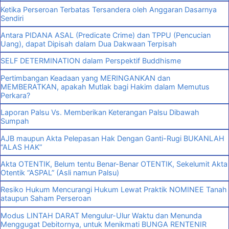
Ketika Perseroan Terbatas Tersandera oleh Anggaran Dasarnya
Sendiri
Antara PIDANA ASAL (Predicate Crime) dan TPPU (Pencucian
Uang), dapat Dipisah dalam Dua Dakwaan Terpisah
SELF DETERMINATION dalam Perspektif Buddhisme
Pertimbangan Keadaan yang MERINGANKAN dan
MEMBERATKAN, apakah Mutlak bagi Hakim dalam Memutus
Perkara?
Laporan Palsu Vs. Memberikan Keterangan Palsu Dibawah
Sumpah
AJB maupun Akta Pelepasan Hak Dengan Ganti-Rugi BUKANLAH
“ALAS HAK”
Akta OTENTIK, Belum tentu Benar-Benar OTENTIK, Sekelumit Akta
Otentik “ASPAL” (Asli namun Palsu)
Resiko Hukum Mencurangi Hukum Lewat Praktik NOMINEE Tanah
ataupun Saham Perseroan
Modus LINTAH DARAT Mengulur-Ulur Waktu dan Menunda
Menggugat Debitornya, untuk Menikmati BUNGA RENTENIR