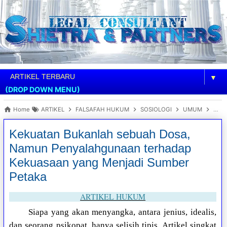
▼
(DROP DOWN MENU)
Home
ARTIKEL
FALSAFAH HUKUM
SOSIOLOGI
UMUM
Keku
Kekuatan Bukanlah sebuah Dosa,
Namun Penyalahgunaan terhadap
Kekuasaan yang Menjadi Sumber
Petaka
ARTIKEL HUKUM
Siapa yang akan menyangka, antara jenius, idealis,
dan seorang psikopat, hanya selisih tipis. Artikel singkat