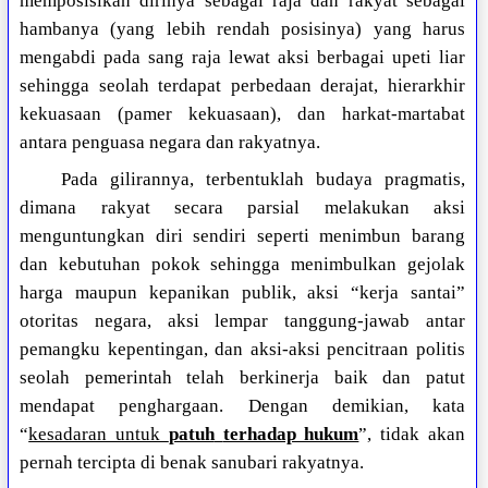
memposisikan dirinya sebagai raja dan rakyat sebagai
hambanya (yang lebih rendah posisinya) yang harus
mengabdi pada sang raja lewat aksi berbagai upeti liar
sehingga seolah terdapat perbedaan derajat, hierarkhir
kekuasaan (pamer kekuasaan), dan harkat-martabat
antara penguasa negara dan rakyatnya.
Pada gilirannya, terbentuklah budaya pragmatis,
dimana rakyat secara parsial melakukan aksi
menguntungkan diri sendiri seperti menimbun barang
dan kebutuhan pokok sehingga menimbulkan gejolak
harga maupun kepanikan publik, aksi “kerja santai”
otoritas negara, aksi lempar tanggung-jawab antar
pemangku kepentingan, dan aksi-aksi pencitraan politis
seolah pemerintah telah berkinerja baik dan patut
mendapat penghargaan. Dengan demikian, kata
“
kesadaran untuk
patuh
terhadap hukum
”, tidak akan
pernah tercipta di benak sanubari rakyatnya.