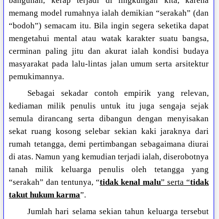
bangunan, kerap terjadi di lingkungan kita, karena
memang model rumahnya ialah demikian “serakah” (dan
“bodoh”) semacam itu. Bila ingin segera seketika dapat
mengetahui mental atau watak karakter suatu bangsa,
cerminan paling jitu dan akurat ialah kondisi budaya
masyarakat pada lalu-lintas jalan umum serta arsitektur
pemukimannya.
Sebagai sekadar contoh empirik yang relevan,
kediaman milik penulis untuk itu juga sengaja sejak
semula dirancang serta dibangun dengan menyisakan
sekat ruang kosong selebar sekian kaki jaraknya dari
rumah tetangga, demi pertimbangan sebagaimana diurai
di atas. Namun yang kemudian terjadi ialah, diserobotnya
tanah milik keluarga penulis oleh tetangga yang
“serakah” dan tentunya, “
tidak kenal malu
” serta “
tidak
takut hukum karma
”.
Jumlah hari selama sekian tahun keluarga tersebut