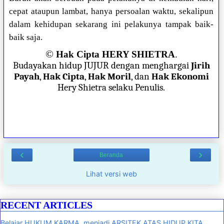
cepat ataupun lambat, hanya persoalan waktu, sekalipun
dalam kehidupan sekarang ini pelakunya tampak baik-
baik saja.
©
Hak Cipta HERY SHIETRA
.
Budayakan hidup JUJUR dengan menghargai
Jirih
Payah
,
Hak Cipta
,
Hak Moril
, dan
Hak Ekonomi
Hery Shietra selaku Penulis.
‹
›
Beranda
Lihat versi web
RECENT ARTICLES
Belajar HUKUM KARMA, menjadi ARSITEK ATAS HIDUP KITA