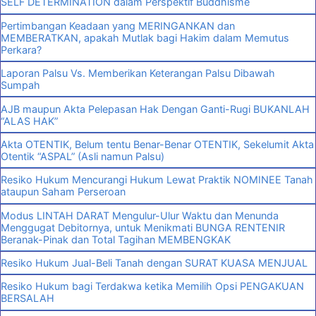
SELF DETERMINATION dalam Perspektif Buddhisme
Pertimbangan Keadaan yang MERINGANKAN dan
MEMBERATKAN, apakah Mutlak bagi Hakim dalam Memutus
Perkara?
Laporan Palsu Vs. Memberikan Keterangan Palsu Dibawah
Sumpah
AJB maupun Akta Pelepasan Hak Dengan Ganti-Rugi BUKANLAH
“ALAS HAK”
Akta OTENTIK, Belum tentu Benar-Benar OTENTIK, Sekelumit Akta
Otentik “ASPAL” (Asli namun Palsu)
Resiko Hukum Mencurangi Hukum Lewat Praktik NOMINEE Tanah
ataupun Saham Perseroan
Modus LINTAH DARAT Mengulur-Ulur Waktu dan Menunda
Menggugat Debitornya, untuk Menikmati BUNGA RENTENIR
Beranak-Pinak dan Total Tagihan MEMBENGKAK
Resiko Hukum Jual-Beli Tanah dengan SURAT KUASA MENJUAL
Resiko Hukum bagi Terdakwa ketika Memilih Opsi PENGAKUAN
BERSALAH