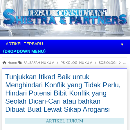
▼
(DROP DOWN MENU)
Home
FALSAFAH HUKUM
PSIKOLOGI HUKUM
SOSIOLOGI
UM
Tunjukkan Itikad Baik untuk
Menghindari Konflik yang Tidak Perlu,
Hindari Potensi Bibit Konflik yang
Seolah Dicari-Cari atau bahkan
Dibuat-Buat Lewat Sikap Arogansi
ARTIKEL HUKUM