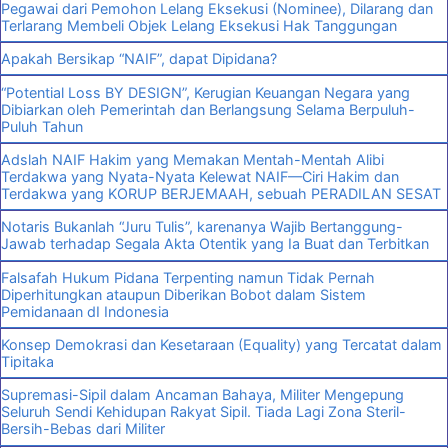
Pegawai dari Pemohon Lelang Eksekusi (Nominee), Dilarang dan
Terlarang Membeli Objek Lelang Eksekusi Hak Tanggungan
Apakah Bersikap “NAIF”, dapat Dipidana?
“Potential Loss BY DESIGN”, Kerugian Keuangan Negara yang
Dibiarkan oleh Pemerintah dan Berlangsung Selama Berpuluh-
Puluh Tahun
Adslah NAIF Hakim yang Memakan Mentah-Mentah Alibi
Terdakwa yang Nyata-Nyata Kelewat NAIF—Ciri Hakim dan
Terdakwa yang KORUP BERJEMAAH, sebuah PERADILAN SESAT
Notaris Bukanlah “Juru Tulis”, karenanya Wajib Bertanggung-
Jawab terhadap Segala Akta Otentik yang Ia Buat dan Terbitkan
Falsafah Hukum Pidana Terpenting namun Tidak Pernah
Diperhitungkan ataupun Diberikan Bobot dalam Sistem
Pemidanaan dI Indonesia
Konsep Demokrasi dan Kesetaraan (Equality) yang Tercatat dalam
Tipitaka
Supremasi-Sipil dalam Ancaman Bahaya, Militer Mengepung
Seluruh Sendi Kehidupan Rakyat Sipil. Tiada Lagi Zona Steril-
Bersih-Bebas dari Militer