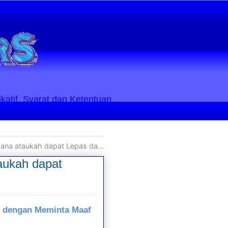
ikatif. Syarat dan Ketentuan
ri Tuntutan maupun Vonis Hakim Pengadilan?
aukah dapat
t dengan Meminta Maaf