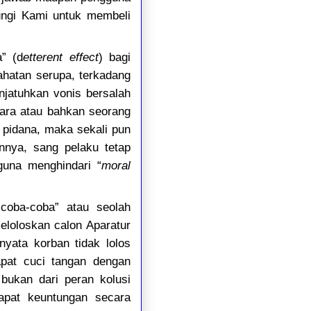
ungi Kami untuk membeli
a” (d
etterent effect
) bagi
hatan serupa, terkadang
njatuhkan vonis bersalah
gara atau bahkan seorang
pidana, maka sekali pun
nnya, sang pelaku tetap
guna menghindari “
moral
“coba-coba” atau seolah
eloloskan calon Aparatur
nyata korban tidak lolos
pat cuci tangan dengan
bukan dari peran kolusi
apat keuntungan secara