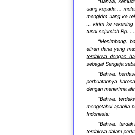
“Bahwa, kemudia
uang kepada ... melalu
mengirim uang ke rek
... kirim ke rekenin
tunai sejumlah Rp. ...
“Menimbang, ba
aliran dana yang mas
terdakwa dengan has
sebagai Sengaja seba
“Bahwa, berdasa
perbuatannya karena
dengan menerima alir
“Bahwa, terdak
mengetahui apabila p
Indonesia;
“Bahwa, terdak
terdakwa dalam perka