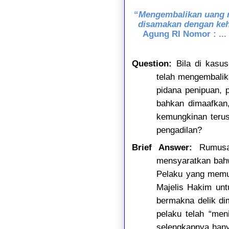
“
Mengembalikan uang mi
disamakan dengan keh
Agung RI Nomor : ... 
Question:
Bila di kasus
telah mengembalik
pidana penipuan, 
bahkan dimaafkan,
kemungkinan terus
pengadilan?
Brief Answer:
Rumusan
mensyaratkan bahwa
Pelaku yang memul
Majelis Hakim unt
bermakna delik di
pelaku telah “me
selengkapnya hany