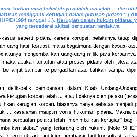
lik korban pada hakekatnya adalah masalah ... dan ole
arusan mengganti kerugian dalam putusan pidana
.” (Y
K/PID/1994 tanggal ...).
Kerugian dalam hukum pidana, y
yang tercederai akibat perbuatan terdakwa
.
-kasus seperti pidana karena korupsi, pelakunya tetap di
an uang hasil korupsi, maka bagaimana dengan kasus-kasu
pelakunya mengembalikan uang-uang milik para korbannya 
 maka apakah tuntutan atau proses pidana oleh jaksa ata
 berlanjut sampai ke pengadilan atau bahkan sampai dipu
 delik-delik pemidanaan dalam Kitab Undang-Undan
 kerugian korban telah ... atau tidaknya oleh pelaku (ter
ihkan kerugian korban, biasanya hanya sebatas menjadi 
uk ... kesalahan maupun vonis hukuman pidana. Makna dari
mana perbuatan pelaku telah “menimbulkan
kerugian
” bagi
nimbulkan
akibat
” yang terlarang oleh hukum. [Note SH
a diperuntukkan bagi klien pembayar tarif konsultasi tan