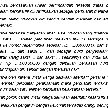
hwa berdasarkan uraian pertimbangan tersebut diatas 
alam perkara ini dikualifikasikan sebagai ‘perbuatan melaw
tian Menguntungkan diri sendiri dengan melawan hak ad
berhak;
wa terdakwa menyadari apabila keuntungan yang diperole
an saksi ... adalah perbuatan melawan hukum sehingga i
a ke nomor rekeningnya sebesar Rp. ....000.000,00 dari s
 saksi ... dan saksi ... dan
sebagai bukti penyesala
uruh uang
saksi ... dan saksi ... seluruhnya dan untuk uang
r Rp. ....000.000,00
dengan demikian beralasan huku
ntungkan diri sendiri dengan melawan hak
;
wa oleh karena unsur ketiga dakwaan alternatif pertama ini
pa elemen perbuatan pelaksanaan maka perbuatan terdak
penuhi salah satu elemen perbuatan pelaksanaan tersebut;
an pokok dalam unsur ketiga dakwaan alternatif kesatu ini s
elakukan pengaruh dengan kelicikan terhadap orang, sehing