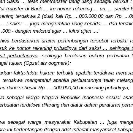
n Saksi ... telah mentransfer uang uang sebagai berikut :
i transfer di Bank ... ke nomor rekening ... an. ... senilai R
ening terdakwa 2 (dua) kali Rp. ...000.000,00 dan Rp. ...
g ... ; saksi ... juga mengirimkan uang kepada ... dan terd
..000,- dengan maksud agar ... lulus ujian ...;
hwa berdasarkan uraian pertimbangan tersebut terbukti
t
uk ke nomor rekening pribadinya dari saksi ... sehingga t
il perbuatannya
, sehingga beralasan hukum perbuatan te
gai tujuan (Opzet als oogmerk);
rkan fakta-fakta hukum terbukti apabila terdakwa meras
 terdakwa mengetahui apabila perbuatannya telah melangg
an dana sebesar Rp. ....000.000,00 di rekening pribadinya;
wa sebagai warga Negara Republik Indonesia sesuai asas
erbuatan terdakwa dilarang dan diatur dalam peraturan per
wa sebagai warga masyarakat Kabupaten ... juga menge
ra ini bertentangan dengan adat istiadat masyarakat kabupat