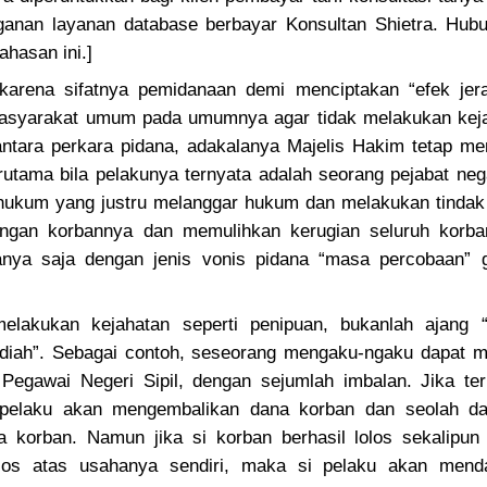
ganan layanan database berbayar Konsultan Shietra. Hub
hasan ini.]
 karena sifatnya pemidanaan demi menciptakan “efek jer
masyarakat umum pada umumnya agar tidak melakukan keja
antara perkara pidana, adakalanya Majelis Hakim tetap me
erutama bila pelakunya ternyata adalah seorang pejabat ne
hukum yang justru melanggar hukum dan melakukan tindak 
engan korbannya dan memulihkan kerugian seluruh korba
hanya saja dengan jenis vonis pidana “masa percobaan” 
elakukan kejahatan seperti penipuan, bukanlah ajang 
adiah”. Sebagai contoh, seseorang mengaku-ngaku dapat m
 Pegawai Negeri Sipil, dengan sejumlah imbalan. Jika ter
 pelaku akan mengembalikan dana korban dan seolah da
 korban. Namun jika si korban berhasil lolos sekalipun 
los atas usahanya sendiri, maka si pelaku akan mend