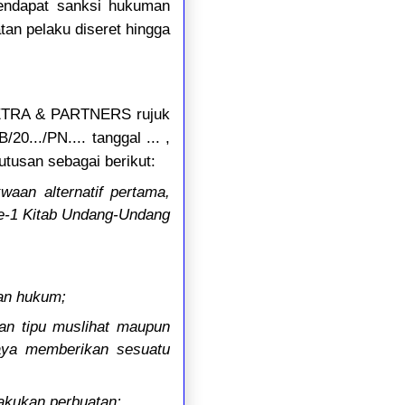
endapat sanksi hukuman
tan pelaku diseret hingga
HIETRA & PARTNERS rujuk
20.../PN.... tanggal ... ,
tusan sebagai berikut:
aan alternatif pertama,
ke-1 Kitab Undang-Undang
an hukum;
an tipu muslihat maupun
aya memberikan sesuatu
akukan perbuatan;