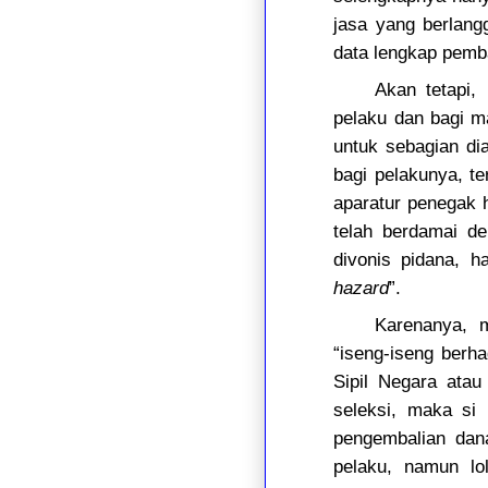
jasa yang berlang
data lengkap pemba
Akan tetapi,
pelaku dan bagi 
untuk sebagian di
bagi pelakunya, t
aparatur penegak 
telah berdamai d
divonis pidana, 
hazard
”.
Karenanya, m
“iseng-iseng berh
Sipil Negara atau
seleksi, maka si
pengembalian dana
pelaku, namun lo