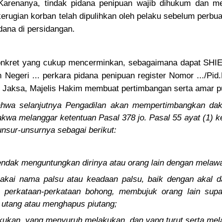
arenanya, tindak pidana penipuan wajib dihukum dan m
kerugian korban telah dipulihkan oleh pelaku sebelum perbua
dana di persidangan.
 konkret yang cukup mencerminkan, sebagaimana dapat S
Negeri ... perkara pidana penipuan register Nomor .../Pid.B/
n Jaksa, Majelis Hakim membuat pertimbangan serta amar pu
hwa selanjutnya Pengadilan akan mempertimbangkan dakw
kwa melanggar ketentuan Pasal 378 jo. Pasal 55 ayat (1) 
nsur-unsurnya sebagai berikut:
ndak menguntungkan dirinya atau orang lain dengan melaw
kai nama palsu atau keadaan palsu, baik dengan akal d
 perkataan-perkataan bohong, membujuk orang lain sup
utang atau menghapus piutang;
kukan, yang menyuruh melakukan, dan yang turut serta mel