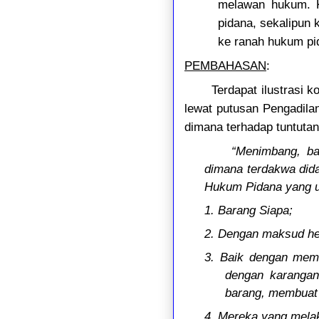
melawan hukum. K
pidana, sekalipun 
ke ranah hukum pi
PEMBAHASAN
:
Terdapat ilustrasi
lewat putusan Pengadilan 
dimana terhadap tuntuta
“Menimbang, ba
dimana terdakwa dida
Hukum Pidana yang u
1. Barang Siapa;
2. Dengan maksud he
3. Baik dengan mema
dengan karangan
barang, membuat 
4. Mereka yang mela