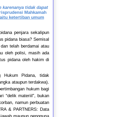
h karenanya tidak dapat
urisprudensi Mahkamah
aitu ketertiban umum
pidana penjara sekalipun
s pidana biasa? Semisal
dan telah berdamai atau
u oleh polisi, masih ada
tus pidana oleh hakim di
g Hukum Pidana, tidak
sangka ataupun terdakwa).
pertimbangan hukum bagi
 “delik materiil”, bukan
 korban, namun perbuatan
IETRA & PARTNERS: Data
ya-jawab maupun pengguna