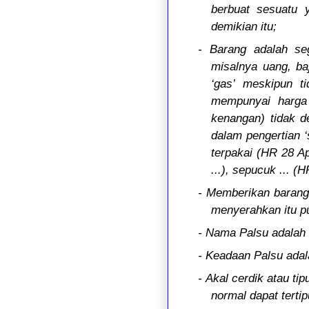
berbuat sesuatu 
demikian itu;
- Barang adalah se
misalnya uang, ba
‘gas’ meskipun ti
mempunyai harga 
kenangan) tidak de
dalam pengertian ‘
terpakai (HR 28 Ap
...), sepucuk ... (
- Memberikan barang 
menyerahkan itu pun
- Nama Palsu adalah
- Keadaan Palsu adal
- Akal cerdik atau ti
normal dapat terti