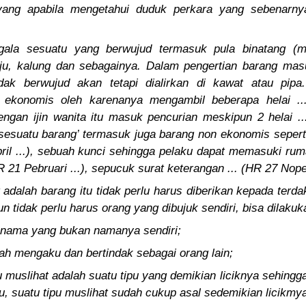
yang apabila mengetahui duduk perkara yang sebenarnya
gala sesuatu yang berwujud termasuk pula binatang (ma
ju, kalung dan sebagainya. Dalam pengertian barang masuk
dak berwujud akan tetapi dialirkan di kawat atau pipa.
ekonomis oleh karenanya mengambil beberapa helai ...
ngan ijin wanita itu masuk pencurian meskipun 2 helai ...
sesuatu barang’ termasuk juga barang non ekonomis seperti 
ril ...), sebuah kunci sehingga pelaku dapat memasuki rum
HR 21 Pebruari ...), sepucuk surat keterangan ... (HR 27 Nope
adalah barang itu tidak perlu harus diberikan kepada terd
 tidak perlu harus orang yang dibujuk sendiri, bisa dilakuka
 nama yang bukan namanya sendiri;
ah mengaku dan bertindak sebagai orang lain;
pu muslihat adalah suatu tipu yang demikian liciknya sehing
pu, suatu tipu muslihat sudah cukup asal sedemikian licikmy