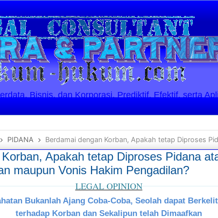
ata, Bisnis, dan Korporasi. Prediktif, Efektif, serta Apl
PIDANA
Berdamai dengan Korban, Apakah tetap Diproses Pidana ataukah dapat Lepas da
Korban, Apakah tetap Diproses Pidana at
tan maupun Vonis Hakim Pengadilan?
LEGAL OPINION
hatan Bukanlah Ajang Coba-Coba, Seolah dapat Berkeli
terhadap Korban dan Sekalipun telah Dimaafkan