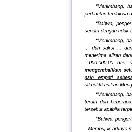
“Menimbang, ba
perbuatan terdakwa d
“Bahwa, penger
sendiri dengan tidak 
“Menimbang, bah
... dan saksi ... d
menerima aliran dan
...000.000,00 dari
mengembalikan sel
asih empati sebesa
dikualifikasikan
Mengu
“Menimbang, bah
terdiri dari bebera
tersebut apabila ter
“Bahwa, pengerti
- Membujuk artinya m