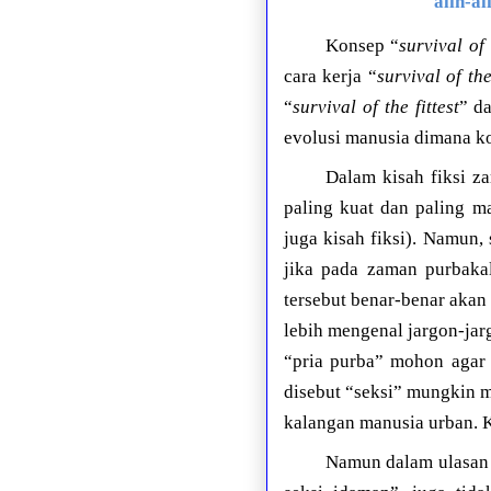
alih-a
Konsep “
survival of 
cara kerja “
survival of the
“
survival of the fittest
” d
evolusi manusia dimana ko
Dalam kisah fiksi z
paling kuat dan paling ma
juga kisah fiksi). Namun,
jika pada zaman purbaka
tersebut benar-benar akan
lebih mengenal jargon-jarg
“pria purba” mohon agar 
disebut “seksi” mungkin m
kalangan manusia urban. Ki
Namun dalam ulasan 