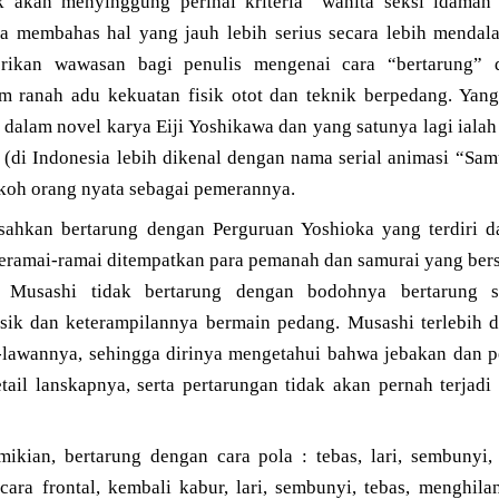
k akan menyinggung perihal kriteria “wanita seksi idaman”
ta membahas hal yang jauh lebih serius secara lebih mendal
ikan wawasan bagi penulis mengenai cara “bertarung” d
am ranah adu kekuatan fisik otot dan teknik berpedang. Yang
dalam novel karya Eiji Yoshikawa dan yang satunya lagi ialah 
(di Indonesia lebih dikenal dengan nama serial animasi “Sam
okoh orang nyata sebagai pemerannya.
sahkan bertarung dengan Perguruan Yoshioka yang terdiri d
eramai-ramai ditempatkan para pemanah dan samurai yang be
 Musashi tidak bertarung dengan bodohnya bertarung s
ik dan keterampilannya bermain pedang. Musashi terlebih d
n-lawannya, sehingga dirinya mengetahui bahwa jebakan dan 
tail lanskapnya, serta pertarungan tidak akan pernah terjadi
ikian, bertarung dengan cara pola : tebas, lari, sembunyi
ara frontal, kembali kabur, lari, sembunyi, tebas, menghilan