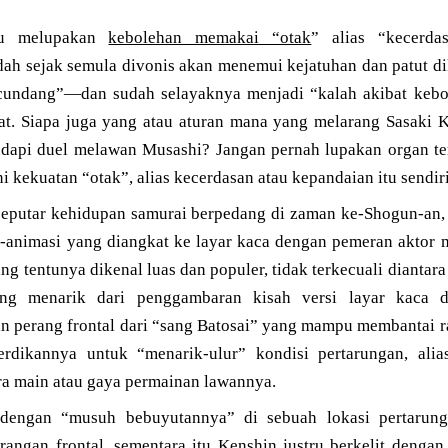
ru melupakan
kebolehan memakai “otak
” alias “kecerda
ah sejak semula divonis akan menemui kejatuhan dan patut di
ecundang”—dan sudah selayaknya menjadi “kalah akibat kebo
at. Siapa juga yang atau aturan mana yang melarang Sasaki
dapi duel melawan Musashi? Jangan pernah lupakan organ terku
i kekuatan “otak”, alias kecerdasan atau kepandaian itu sendiri
seputar kehidupan samurai berpedang di zaman ke-Shogun-an, t
a-animasi yang diangkat ke layar kaca dengan pemeran aktor m
ng tentunya dikenal luas dan populer, tidak terkecuali dianta
ng menarik dari penggambaran kisah versi layar kaca da
 perang frontal dari “sang Batosai” yang mampu membantai 
rdikannya untuk “menarik-ulur” kondisi pertarungan, ali
ara main atau gaya permainan lawannya.
dengan “musuh bebuyutannya” di sebuah lokasi pertarung
angan frontal, sementara itu Kenshin justru berkelit dengan