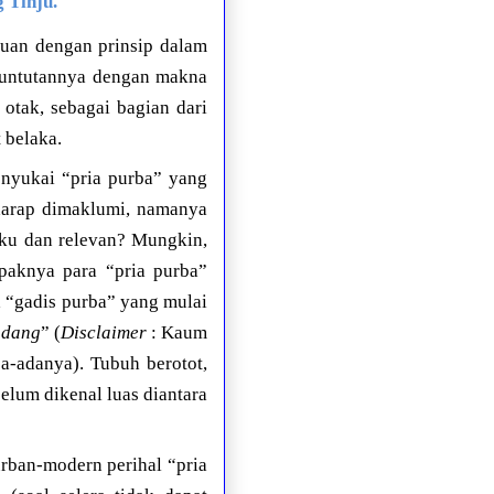
 Tinju.
kuan dengan prinsip dalam
untutannya dengan makna
otak, sebagai bagian dari
 belaka.
nyukai “pria purba” yang
 harap dimaklumi, namanya
laku dan relevan? Mungkin,
paknya para “pria purba”
a “gadis purba” yang mulai
ndang
” (
Disclaimer
: Kaum
a-adanya). Tubuh berotot,
elum dikenal luas diantara
rban-modern perihal “pria