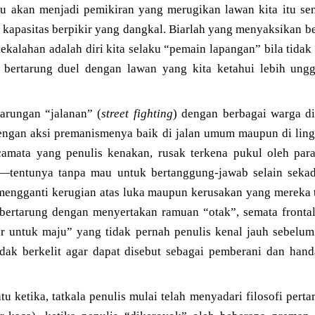
tu akan menjadi pemikiran yang merugikan lawan kita itu sen
 kapasitas berpikir yang dangkal. Biarlah yang menyaksikan 
ekalahan adalah diri kita selaku “pemain lapangan” bila tida
a bertarung duel dengan lawan yang kita ketahui lebih ung
arungan “jalanan” (
street fighting
) dengan berbagai warga di
engan aksi premanismenya baik di jalan umum maupun di lin
camata yang penulis kenakan, rusak terkena pukul oleh par
i—tentunya tanpa mau untuk bertanggung-jawab selain sek
 mengganti kerugian atas luka maupun kerusakan yang mereka
 bertarung dengan menyertakan ramuan “otak”, semata fronta
 untuk maju” yang tidak pernah penulis kenal jauh sebelum it
dak berkelit agar dapat disebut sebagai pemberani dan han
tu ketika, tatkala penulis mulai telah menyadari filosofi pe