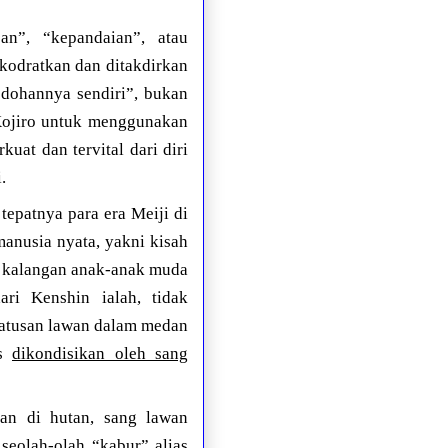
san”, “kepandaian”, atau
kodratkan dan ditakdirkan
dohannya sendiri”, bukan
 Kojiro untuk menggunakan
at dan tervital dari diri
.
epatnya para era Meiji di
anusia nyata, yakni kisah
ra kalangan anak-anak muda
ri Kenshin ialah, tidak
ratusan lawan dalam medan
as
dikondisikan oleh sang
an di hutan, sang lawan
 seolah-olah “kabur” alias