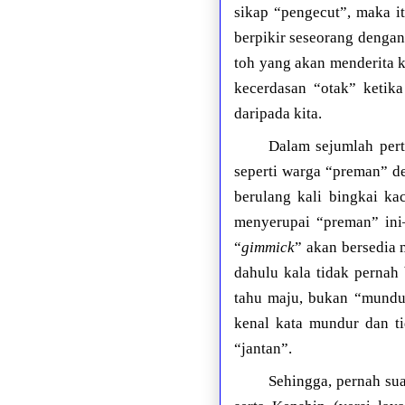
sikap “pengecut”, maka i
berpikir seseorang dengan
toh yang akan menderita k
kecerdasan “otak” ketik
daripada kita.
Dalam sejumlah pert
seperti warga “preman” d
berulang kali bingkai ka
menyerupai “preman” in
“
gimmick
” akan bersedia
dahulu kala tidak pernah
tahu maju, bukan “mundur
kenal kata mundur dan ti
“jantan”.
Sehingga, pernah sua