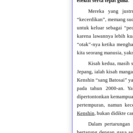
efektif serta tepat guna
.
Mereka yang just
“kecerdikan”, memang sud
untuk keluar sebagai “p
karena lawannya lebih ku
“otak”-nya ketika mengha
kita seorang manusia, yakn
Kisah kedua, masih 
Jepang, ialah kisah mang
Kenshin “sang Batosai” ya
pada tahun 2000-an. Ya
dipertontonkan kemampuan
pertempuran, namun kece
Kenshin
, bukan didikte c
Dalam pertarungan 
bertarung dengan gaya ser