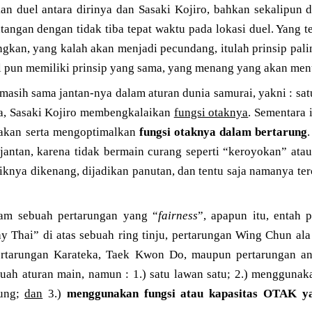
 duel antara dirinya dan Sasaki Kojiro, bahkan sekalipun d
tangan dengan tidak tiba tepat waktu pada lokasi duel. Yang
kan, yang kalah akan menjadi pecundang, itulah prinsip palin
al pun memiliki prinsip yang sama, yang menang yang akan menu
masih sama jantan-nya dalam aturan dunia samurai, yakni : sa
ja, Sasaki Kojiro membengkalaikan
fungsi otaknya
. Sementara
yakan serta mengoptimalkan
fungsi otaknya dalam bertarung
jantan, karena tidak bermain curang seperti “keroyokan” at
aiknya dikenang, dijadikan panutan, dan tentu saja namanya ter
lam sebuah pertarungan yang “
fairness
”, apapun itu, entah p
 Thai” di atas sebuah ring tinju, pertarungan Wing Chun ala
pertarungan Karateka, Taek Kwon Do, maupun pertarungan an
uah aturan main, namun : 1.) satu lawan satu; 2.) menggunaka
rung;
dan
3.)
menggunakan fungsi atau kapasitas OTAK ya