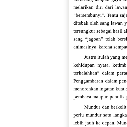
melarikan diri dari law
“bersembunyi”. Tentu saja
ditebak oleh sang lawan 
tersungkur sebagai hasil 
sang “jagoan” telah ber
animasinya, karena sempat
Justru itulah yang m
kehidupan nyata, ketim
terkalahkan” dalam pert
Penggambaran dalam penok
menorehkan ingatan kuat d
pembaca maupun penulis pe
Mundur dan berkelit,
perlu mundur satu langk
lebih jauh ke depan. Mun