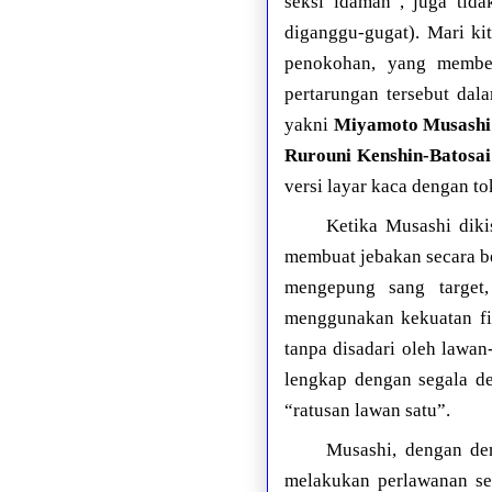
seksi idaman”, juga tida
diganggu-gugat). Mari ki
penokohan, yang member
pertarungan tersebut dal
yakni
Miyamoto Musashi
Rurouni Kenshin-Batosai
versi layar kaca dengan t
Ketika Musashi diki
membuat jebakan secara b
mengepung sang target,
menggunakan kekuatan fis
tanpa disadari oleh lawa
lengkap dengan segala de
“ratusan lawan satu”.
Musashi, dengan dem
melakukan perlawanan sec