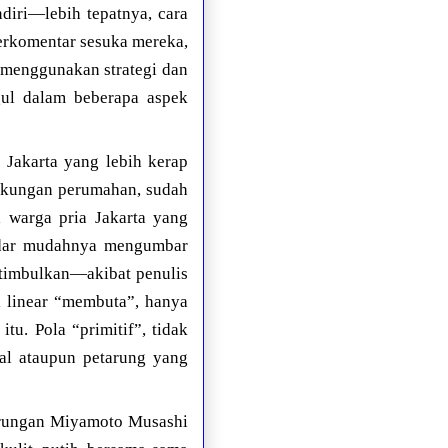
diri—lebih tepatnya, cara
berkomentar sesuka mereka,
k menggunakan strategi dan
gul dalam beberapa aspek
 Jakarta yang lebih kerap
gkungan perumahan, sudah
a warga pria Jakarta yang
adar mudahnya mengumbar
 timbulkan—akibat penulis
l linear “membuta”, hanya
u. Pola “primitif”, tidak
dal ataupun petarung yang
rtarungan Miyamoto Musashi