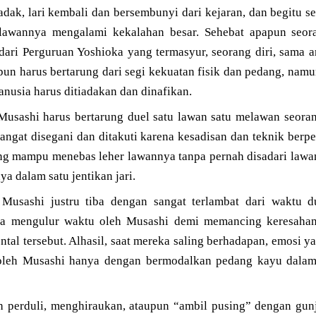
ak, lari kembali dan bersembunyi dari kejaran, dan begitu s
 lawannya mengalami kekalahan besar. Sehebat apapun seo
dari Perguruan Yoshioka yang termasyur, seorang diri, sama a
pun harus bertarung dari segi kekuatan fisik dan pedang, namu
anusia harus ditiadakan dan dinafikan.
 Musashi harus bertarung duel satu lawan satu melawan seoran
angat disegani dan ditakuti karena kesadisan dan teknik ber
ng mampu menebas leher lawannya tanpa pernah disadari lawa
ya dalam satu jentikan jari.
, Musashi justru tiba dengan sangat terlambat dari waktu d
ja mengulur waktu oleh Musashi demi memancing keresahan 
al tersebut. Alhasil, saat mereka saling berhadapan, emosi yan
leh Musashi hanya dengan bermodalkan pedang kayu dalam
h perduli, menghiraukan, ataupun “ambil pusing” dengan gu