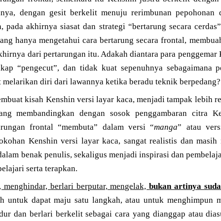
annya, dengan gesit berkelit menuju rerimbunan pepohonan 
, pada akhirnya siasat dan strategi “bertarung secara cerda
yang hanya mengetahui cara bertarung secara frontal, membuah
akhirnya dari pertarungan itu. Adakah diantara para penggema
sikap “pengecut”, dan tidak kuat sepenuhnya sebagaimana 
 melarikan diri dari lawannya ketika beradu teknik berpedang?
embuat kisah Kenshin versi layar kaca, menjadi tampak lebih r
bang membandingkan dengan sosok penggambaran citra Ke
arungan frontal “membuta” dalam versi “
manga
” atau ver
ohan Kenshin versi layar kaca, sangat realistis dan masih
alam benak penulis, sekaligus menjadi inspirasi dan pembelaj
lajari serta terapkan.
 menghindar, berlari berputar, mengelak,
bukan artinya suda
ah untuk dapat maju satu langkah, atau untuk menghimpu
dur dan berlari berkelit sebagai cara yang dianggap atau dia