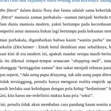
lih dri Otot dan Tajamnya Mata Pedang atau Kerasnya Tulang
the fittest
” dalam dunia flora dan fauna adalah sama keberla
 fittest
” manusia zaman purbakala—namun menjadi berbeda t
alam dunia manusia modern, yakni bertumpu pada kecerdasan 
mpetisi antar manusia bukan lagi bertumpu pada kekuatan otot
aman purbakala, digambarkan bahwa kaum “wanita purba” me
skulin (
Disclaimer
: Entah betul demikian atau sebaliknya,
 saat kini di era modern ini, apakah standar serupa masih ber
la itu dikenal tempat-tempat semacam “
shopping mall
”, tam
 dianggap “ketinggalan zaman” dan sukar menjadi rebutan par
on seperti, “
Ada uang papa disayang, tak ada uang papa dite
tidak tersinggung, penulis hanya mengurai realita empirik ap
asih berlaku saat kehidupan dengan pola hidup “hedonisme” b
ni, kita harus me-redefinisi makna kata pria “seksi”.
ini, penulis tidak akan membahas cara pandang kaum wanita u