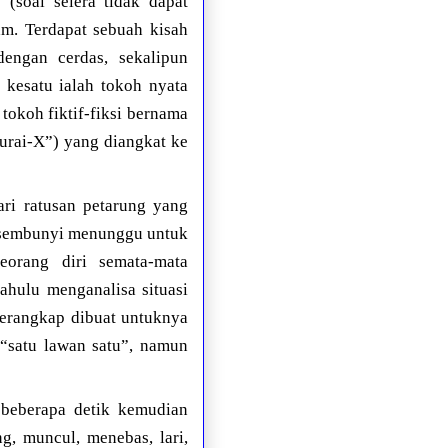
 (soal selera tidak dapat
am. Terdapat sebuah kisah
engan cerdas, sekalipun
 kesatu ialah tokoh nyata
tokoh fiktif-fiksi bernama
urai-X”) yang diangkat ke
ari ratusan petarung yang
rsembunyi menunggu untuk
eorang diri semata-mata
ahulu menganalisa situasi
perangkap dibuat untuknya
 “satu lawan satu”, namun
, beberapa detik kemudian
g, muncul, menebas, lari,