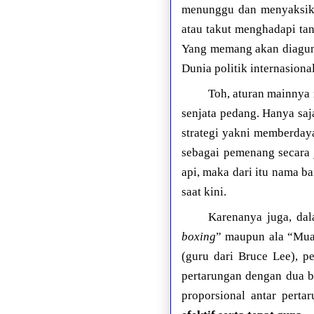
menunggu dan menyaksikan
atau takut menghadapi tan
Yang memang akan diagung
Dunia politik internasion
Toh, aturan mainnya 
senjata pedang. Hanya sa
strategi yakni memberda
sebagai pemenang secara 
api, maka dari itu nama b
saat kini.
Karenanya juga, da
boxing
” maupun ala “Muay
(guru dari Bruce Lee), 
pertarungan dengan dua b
proporsional antar perta