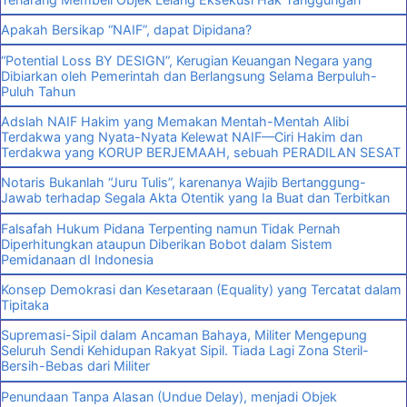
Apakah Bersikap “NAIF”, dapat Dipidana?
“Potential Loss BY DESIGN”, Kerugian Keuangan Negara yang
Dibiarkan oleh Pemerintah dan Berlangsung Selama Berpuluh-
Puluh Tahun
Adslah NAIF Hakim yang Memakan Mentah-Mentah Alibi
Terdakwa yang Nyata-Nyata Kelewat NAIF—Ciri Hakim dan
Terdakwa yang KORUP BERJEMAAH, sebuah PERADILAN SESAT
Notaris Bukanlah “Juru Tulis”, karenanya Wajib Bertanggung-
Jawab terhadap Segala Akta Otentik yang Ia Buat dan Terbitkan
Falsafah Hukum Pidana Terpenting namun Tidak Pernah
Diperhitungkan ataupun Diberikan Bobot dalam Sistem
Pemidanaan dI Indonesia
Konsep Demokrasi dan Kesetaraan (Equality) yang Tercatat dalam
Tipitaka
Supremasi-Sipil dalam Ancaman Bahaya, Militer Mengepung
Seluruh Sendi Kehidupan Rakyat Sipil. Tiada Lagi Zona Steril-
Bersih-Bebas dari Militer
Penundaan Tanpa Alasan (Undue Delay), menjadi Objek