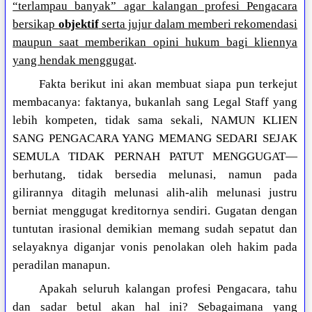
“terlampau banyak” agar kalangan profesi Pengacara
bersikap
objektif
serta jujur dalam memberi rekomendasi
maupun saat memberikan opini hukum bagi kliennya
yang hendak menggugat
.
Fakta berikut ini akan membuat siapa pun terkejut
membacanya: faktanya, bukanlah sang Legal Staff yang
lebih kompeten, tidak sama sekali, NAMUN KLIEN
SANG PENGACARA YANG MEMANG SEDARI SEJAK
SEMULA TIDAK PERNAH PATUT MENGGUGAT—
berhutang, tidak bersedia melunasi, namun pada
gilirannya ditagih melunasi alih-alih melunasi justru
berniat menggugat kreditornya sendiri. Gugatan dengan
tuntutan irasional demikian memang sudah sepatut dan
selayaknya diganjar vonis penolakan oleh hakim pada
peradilan manapun.
Apakah seluruh kalangan profesi Pengacara, tahu
dan sadar betul akan hal ini? Sebagaimana yang