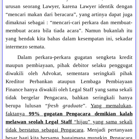
urusan seorang Lawyer, karena Lawyer identik dengan
“mencari makan dari beracara”, yang artinya dapat juga
dimaknai sebagai : “mencari-cari perkara dan membuat-
membuat acara bila tiada acara”. Namun bukanlah itu
yang hendak kita bahas dalam kesempatan ini, sekadar
intermezo semata.
Dalam perkara-perkara gugatan sengketa kredit
maupun pembiayaan, pihak debitor selaku penggugat
diwakili oleh Advokat, sementara seringkali pihak
Kreditor Perbankan ataupun Lembaga Pembiayaan
Finance hanya diwakili oleh Legal Staff yang sama sekali
tidak bergelar Pengacara, bahkan seringkali hanya
berupa lulusan “
fresh graduate
”.
Yang memalukan,
faktanya
99% gugatan Pengacara demikian kalah
melawan seolah Legal Staff
“hijau” yang sama sekali
tidak berstatus sebagai Pengacara
. Menjadi pertanyaan
besar bagi kita bersama, bagaimana mungkin, Pengacara