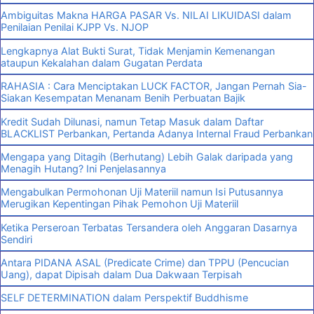
Ambiguitas Makna HARGA PASAR Vs. NILAI LIKUIDASI dalam
Penilaian Penilai KJPP Vs. NJOP
Lengkapnya Alat Bukti Surat, Tidak Menjamin Kemenangan
ataupun Kekalahan dalam Gugatan Perdata
RAHASIA : Cara Menciptakan LUCK FACTOR, Jangan Pernah Sia-
Siakan Kesempatan Menanam Benih Perbuatan Bajik
Kredit Sudah Dilunasi, namun Tetap Masuk dalam Daftar
BLACKLIST Perbankan, Pertanda Adanya Internal Fraud Perbankan
Mengapa yang Ditagih (Berhutang) Lebih Galak daripada yang
Menagih Hutang? Ini Penjelasannya
Mengabulkan Permohonan Uji Materiil namun Isi Putusannya
Merugikan Kepentingan Pihak Pemohon Uji Materiil
Ketika Perseroan Terbatas Tersandera oleh Anggaran Dasarnya
Sendiri
Antara PIDANA ASAL (Predicate Crime) dan TPPU (Pencucian
Uang), dapat Dipisah dalam Dua Dakwaan Terpisah
SELF DETERMINATION dalam Perspektif Buddhisme