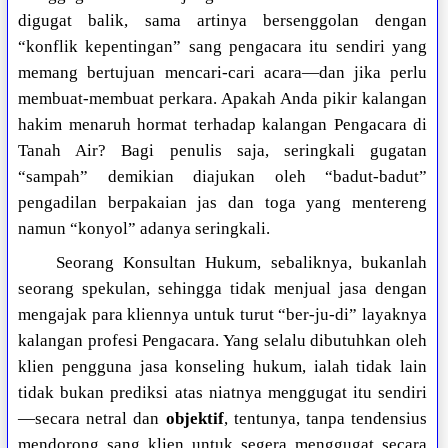
digugat balik, sama artinya bersenggolan dengan
“konflik kepentingan” sang pengacara itu sendiri yang
memang bertujuan mencari-cari acara—dan jika perlu
membuat-membuat perkara. Apakah Anda pikir kalangan
hakim menaruh hormat terhadap kalangan Pengacara di
Tanah Air? Bagi penulis saja, seringkali gugatan
“sampah” demikian diajukan oleh “badut-badut”
pengadilan berpakaian jas dan toga yang mentereng
namun “konyol” adanya seringkali.
Seorang Konsultan Hukum, sebaliknya, bukanlah
seorang spekulan, sehingga tidak menjual jasa dengan
mengajak para kliennya untuk turut “ber-ju-di” layaknya
kalangan profesi Pengacara. Yang selalu dibutuhkan oleh
klien pengguna jasa konseling hukum, ialah tidak lain
tidak bukan prediksi atas niatnya menggugat itu sendiri
—secara netral dan
objektif
, tentunya, tanpa tendensius
mendorong sang klien untuk segera menggugat secara