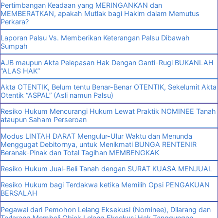
Pertimbangan Keadaan yang MERINGANKAN dan
MEMBERATKAN, apakah Mutlak bagi Hakim dalam Memutus
Perkara?
Laporan Palsu Vs. Memberikan Keterangan Palsu Dibawah
Sumpah
AJB maupun Akta Pelepasan Hak Dengan Ganti-Rugi BUKANLAH
“ALAS HAK”
Akta OTENTIK, Belum tentu Benar-Benar OTENTIK, Sekelumit Akta
Otentik “ASPAL” (Asli namun Palsu)
Resiko Hukum Mencurangi Hukum Lewat Praktik NOMINEE Tanah
ataupun Saham Perseroan
Modus LINTAH DARAT Mengulur-Ulur Waktu dan Menunda
Menggugat Debitornya, untuk Menikmati BUNGA RENTENIR
Beranak-Pinak dan Total Tagihan MEMBENGKAK
Resiko Hukum Jual-Beli Tanah dengan SURAT KUASA MENJUAL
Resiko Hukum bagi Terdakwa ketika Memilih Opsi PENGAKUAN
BERSALAH
Pegawai dari Pemohon Lelang Eksekusi (Nominee), Dilarang dan
Terlarang Membeli Objek Lelang Eksekusi Hak Tanggungan