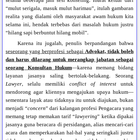
selama beberapa jam sesi konseling. Ibarat keluar dari
“mulut serigala, masuk mulut harimau”, itulah gambaran
realita yang dialami oleh masyarakat awam hukum kita
selama ini, hendak terbebas dari masalah hukum justru
“hilang sapi berbuntut hilang mobil”.
Karena itu jugalah, penulis berpandangan bahwa
seseorang yang berprofesi sebagai
Advokat, tidak boleh
dan harus dilarang untuk merangkap jabatan sebagai
seorang Konsultan Hukum
—karena memang bidang
layanan jasanya saling bertolak-belakang. Seorang
Lawyer
, selalu memiliki
conflict of interest
untuk
mendorong agar kliennya mengajukan upaya hukum—
sementara layak atau tidaknya itu untuk diajukan, bukan
menjadi “
concern
” dari kalangan profesi Pengacara yang
memang tetap memakan tarif “
lawyering
” ketika dipakai
jasanya guna beracara di persidangan, alias mencari-cari
acara dan memperkarakan hal-hal yang seringkali justru