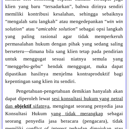
klien yang baru “tersadarkan”, bahwa dirinya sendiri
memiliki kontribusi kesalahan, sehingga sebaiknya
“mengalah satu langkah” atau mengedepankan “
win win
solution
” atau “
amicable solution
” sebagai opsi langkah
yang paling rasional agar tidak memperkeruh
permasalahan hukum dengan pihak yang sedang saling
berseteru—dimana bila sang klien tetap pada pendirian
untuk menggugat sesuai niatnya semula yang
“menggebu-gebu” hendak menggugat, maka dapat
dipastikan hasilnya menjelma kontraproduktif bagi
kepentingan sang klien itu sendiri.
Pengetahuan-pengetahuan demikian hanyalah akan
dapat diperoleh lewat
sesi konsultasi hukum yang netral
dan
objektif
sifatnya
, mengingat seorang penyedia jasa
Konsultasi Hukum
yang tidak merangkap
sebagai
seorang penyedia jasa beracara (pengacara), tidak
memiliki
conflict of interest
terhadap dimajukan atau