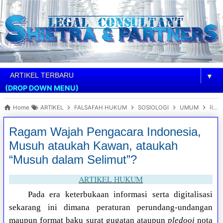
▼
(DROP DOWN MENU)
Home
ARTIKEL
FALSAFAH HUKUM
SOSIOLOGI
UMUM
Ragam Wajah Pengacara Indonesia, Musuh ataukah Kawan, ataukah “Musuh dalam Selimut”?
Ragam Wajah Pengacara Indonesia,
Musuh ataukah Kawan, ataukah
“Musuh dalam Selimut”?
ARTIKEL HUKUM
Pada era keterbukaan informasi serta digitalisasi
sekarang ini dimana peraturan perundang-undangan
maupun format baku surat gugatan ataupun
pledooi
nota