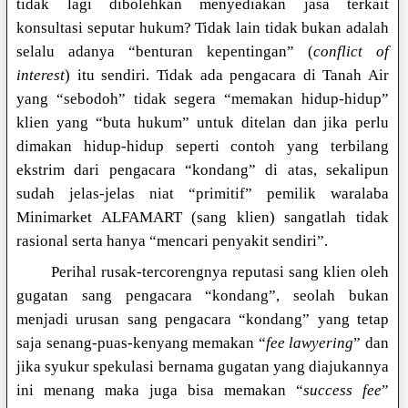
tidak lagi dibolehkan menyediakan jasa terkait
konsultasi seputar hukum? Tidak lain tidak bukan adalah
selalu adanya “benturan kepentingan” (
conflict of
interest
) itu sendiri. Tidak ada pengacara di Tanah Air
yang “sebodoh” tidak segera “memakan hidup-hidup”
klien yang “buta hukum” untuk ditelan dan jika perlu
dimakan hidup-hidup seperti contoh yang terbilang
ekstrim dari pengacara “kondang” di atas, sekalipun
sudah jelas-jelas niat “primitif” pemilik waralaba
Minimarket ALFAMART (sang klien) sangatlah tidak
rasional serta hanya “mencari penyakit sendiri”.
Perihal rusak-tercorengnya reputasi sang klien oleh
gugatan sang pengacara “kondang”, seolah bukan
menjadi urusan sang pengacara “kondang” yang tetap
saja senang-puas-kenyang memakan “
fee lawyering
” dan
jika syukur spekulasi bernama gugatan yang diajukannya
ini menang maka juga bisa memakan “
success fee
”